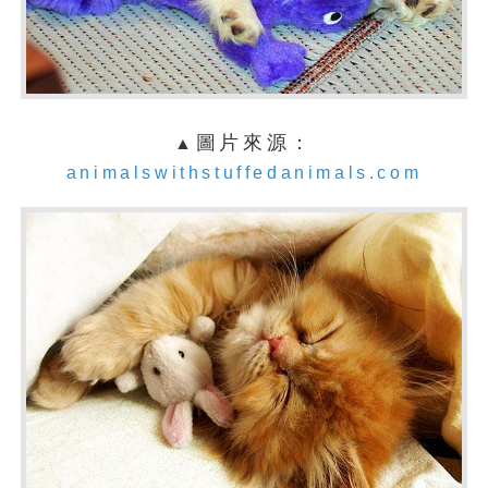
圖片來源：
▲
animalswithstuffedanimals.com