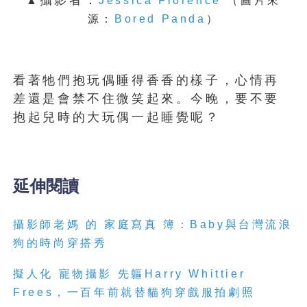
攝影者：
▲
Jessica Florence
（圖片來
源：
Bored Panda
）
看著牠們抱玩偶睡得香香的樣子，心情再
差還是會禁不住微笑起來。今晚，要不要
抱起兒時的大玩偶一起睡覺呢？
延伸閱讀
攝影師老媽 的 家庭寫真 簿：Baby與台灣流浪
狗的時尚穿搭秀
擬人化 寵物攝影 先軀Harry Whittier
Frees，一百年前就替貓狗穿戲服拍劇照