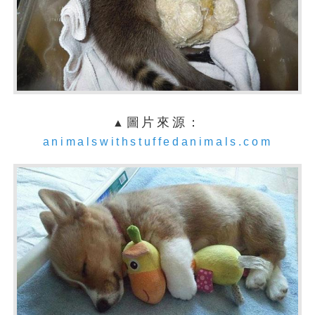
圖片來源：
▲
animalswithstuffedanimals.com