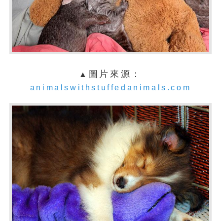
圖片來源：
▲
animalswithstuffedanimals.com