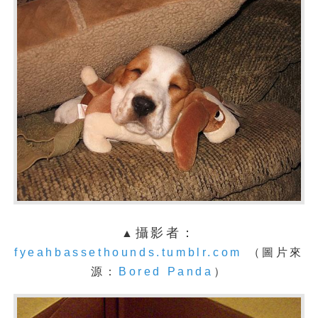
攝影者：
▲
fyeahbassethounds.tumblr.com
（圖片來
源：
Bored Panda
）