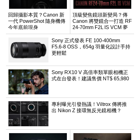
回歸攝影本質？Canon 新
頂級變焦鏡頭新變局？傳
一代 PowerShot 隨身機傳
Canon 將雙鏡合一打造 RF
今年底前現身
24-70mm F2L IS VCM 夢
幻規格
Sony 正式發表 FE 100-400mm
F5.6-8 OSS，654g 羽量化設計手持
更輕鬆
Sony RX10 V 高倍率類單眼相機正
式在台發表！建議售價 NT$ 65,980
專利曝光引發熱議！Viltrox 傳將推
出 Nikon Z 接環無反光鏡相機？