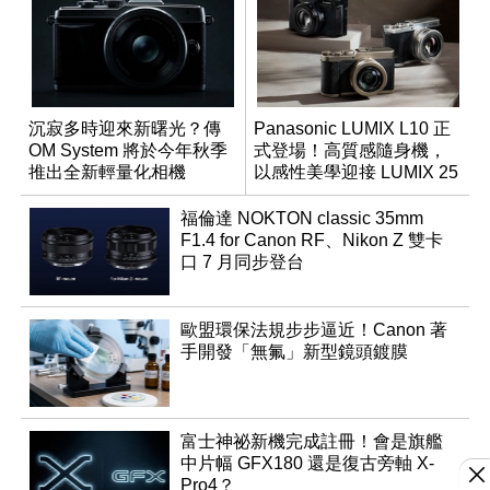
沉寂多時迎來新曙光？傳
Panasonic LUMIX L10 正
OM System 將於今年秋季
式登場！高質感隨身機，
推出全新輕量化相機
以感性美學迎接 LUMIX 25
週年
福倫達 NOKTON classic 35mm
F1.4 for Canon RF、Nikon Z 雙卡
口 7 月同步登台
歐盟環保法規步步逼近！Canon 著
手開發「無氟」新型鏡頭鍍膜
富士神祕新機完成註冊！會是旗艦
中片幅 GFX180 還是復古旁軸 X-
Pro4？