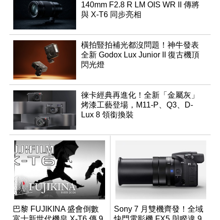
140mm F2.8 R LM OIS WR II 傳將
與 X-T6 同步亮相
橫拍豎拍補光都沒問題！神牛發表
全新 Godox Lux Junior II 復古機頂
閃光燈
徠卡經典再進化！全新「金屬灰」
烤漆工藝登場，M11-P、Q3、D-
Lux 8 領銜換裝
巴黎 FUJIKINA 盛會倒數
Sony 7 月雙機齊發！全域
富士新世代機皇 X-T6 傳 9
快門電影機 FX5 與睽違 9