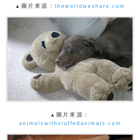
圖片來源：
▲
theworldweshare.com
圖片來源：
▲
animalswithstuffedanimals.com