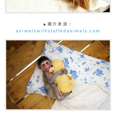
：
▲圖片來源
animalswithstuffedanimals.com