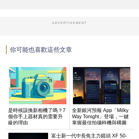
ADVERTISEMENT
你可能也喜歡這些文章
是時候該換新相機了嗎？7
全新銀河預報 App「Milky
個你手上器材真的需要升
Way Tonight」登場，一鍵
級的理由
掌握最佳拍攝時機與構圖
富士新一代中長焦主力鏡頭 XF 50-