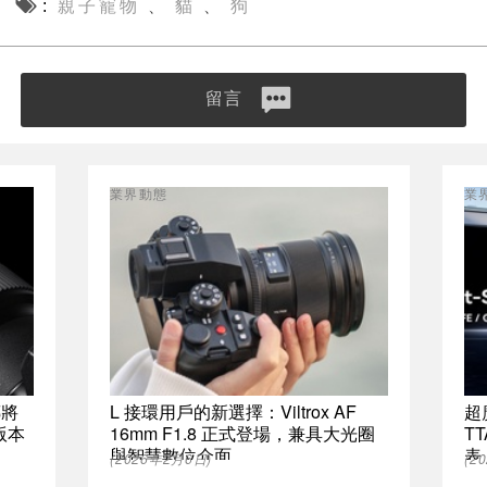
親子寵物
貓
狗
、
、
留言
業界動態
業
傳將
L 接環用戶的新選擇：Viltrox AF
超
鏡版本
16mm F1.8 正式登場，兼具大光圈
TT
與智慧數位介面
表
(2026年2月6日)
(2