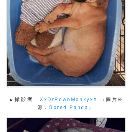
攝影者：
▲
XxDrPownMonkyxX
（圖片來
源：
Bored Panda
）