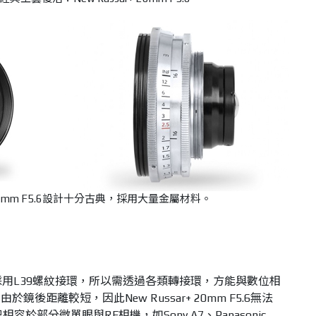
r+ 20mm F5.6設計十分古典，採用大量金屬材料。
m F5.6採用L39螺紋接環，所以需透過各類轉接環，方能與數位相
後距離較短，因此New Russar+ 20mm F5.6無法
容於部分微單眼與RF相機，如Sony A7、Panasonic