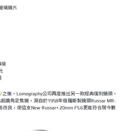
玻璃鏡片
轉接
元
月
2
之後，Lomography公司再度推出另一款經典復刻鏡頭，
 F5.6超廣角定焦鏡，源自於1958年俄羅斯製鏡頭Russar MR-
，使這支New Russar+ 20mm F5.6更能符合現今數