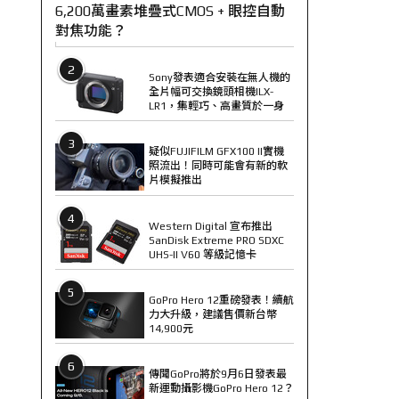
6,200萬畫素堆疊式CMOS + 眼控自動
對焦功能？
2
Sony發表適合安裝在無人機的
全片幅可交換鏡頭相機ILX-
LR1，集輕巧、高畫質於一身
3
疑似FUJIFILM GFX100 II實機
照流出！同時可能會有新的軟
片模擬推出
4
Western Digital 宣布推出
SanDisk Extreme PRO SDXC
UHS-II V60 等級記憶卡
5
GoPro Hero 12重磅發表！續航
力大升級，建議售價新台幣
14,900元
6
傳聞GoPro將於9月6日發表最
新運動攝影機GoPro Hero 12？