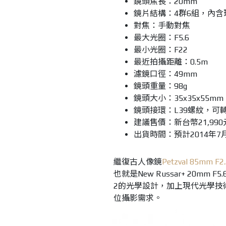
鏡頭焦長：20mm
鏡片結構：4群6組，內含
對焦：手動對焦
最大光圈：F5.6
最小光圈：F22
最近拍攝距離：0.5m
濾鏡口徑：49mm
鏡頭重量：98g
鏡頭大小：35x35x55mm
鏡頭接環：L39螺紋，可
建議售價：
新台幣21,990
出貨時間：預計2014年7
繼復古人像鏡
Petzval 85mm F2.
也就是New Russar+ 20mm
2的光學設計，加上現代光學技術改良
位攝影需求。