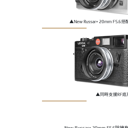
▲
New Russar+ 20mm F5.6
▲同時支援RF底片
New Russar+ 20mm 