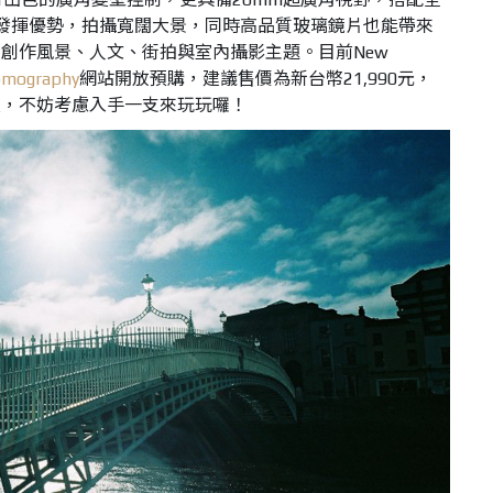
完全發揮優勢，拍攝寬闊大景，同時高品質玻璃鏡片也能帶來
創作風景、人文、街拍與室內攝影主題。目前New
omography
網站開放預購，建議售價為
新台幣21,990元，
友，不妨考慮入手一支來玩玩囉！