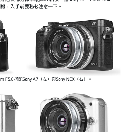
測距相機，入手前要務必注意一下。
20mm F5.6搭配Sony A7（左）與Sony NEX（右）。