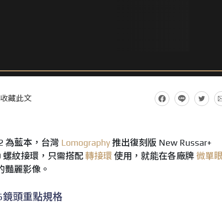
收藏此文
R-2 為藍本，台灣
Lomography
推出復刻版 New Russar+
L39 螺紋接環，只需搭配
轉接環
使用，就能在各廠牌
微單
的豔麗影像。
F5.6鏡頭重點規格