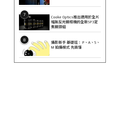
7
Cooke Optics推出適用於全片
幅無反光鏡相機的全新SP3定
焦鏡頭組
8
攝影新手 基礎班： P、A、S、
M 拍攝模式 先搞懂