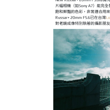
片幅相機（如Sony A7）能
飽和鮮豔的色彩，非常適合用來
Russar+ 20mm F5.6已在台灣
L
對老鏡成像特別執著的攝影朋