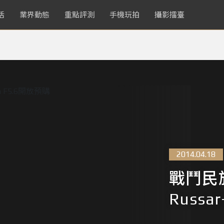
活
業界動態
重點評測
手機玩拍
攝影擂臺
2014.04.18
戰鬥民族
Russa