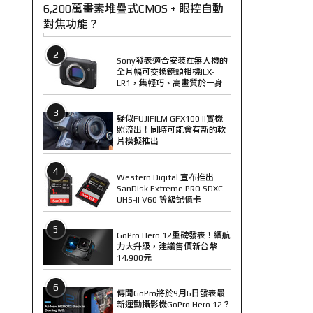
6,200萬畫素堆疊式CMOS + 眼控自動
對焦功能？
2
Sony發表適合安裝在無人機的
全片幅可交換鏡頭相機ILX-
LR1，集輕巧、高畫質於一身
3
疑似FUJIFILM GFX100 II實機
照流出！同時可能會有新的軟
片模擬推出
4
Western Digital 宣布推出
SanDisk Extreme PRO SDXC
UHS-II V60 等級記憶卡
5
GoPro Hero 12重磅發表！續航
力大升級，建議售價新台幣
14,900元
6
傳聞GoPro將於9月6日發表最
新運動攝影機GoPro Hero 12？