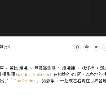
藏此文
、 芭比 娃娃 、 無敵鐵金剛 、 紙娃娃 、 尪仔標 ，還
利 攝影師
在旅途的
年間，為各地的 
Gabriele Galimberti
3
，出了「
」 攝影集 ，一起來看看現在世界各
Toy Stories