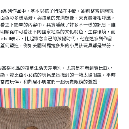
的Toy Stories系列作品中，基本以孩子們站在中間，跟前整齊排開玩
畫面色彩多樣活潑，與孩童的充滿想像、天真爛漫相呼應，
乍看之下簡單的內容中，其實隱藏了許多不一樣的訊息。雖
很明顯從中可看出不同國家地區的文化特色、生存環境，而
achell表示，比起懷念自己的孩提時代，他在這系列作品
寄望何塑造，例如美國科羅拉多州的小男孩玩具都是樂器、
窮地區與富裕地區的孩童生活天差地別，尤其是在看到贊比亞小
明顯。贊比亞小女孩的玩具是她撿到的一箱太陽眼鏡，平時
們當成玩伴，和鄰居小朋友們一起玩賣眼鏡的遊戲。