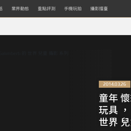
活
業界動態
重點評測
手機玩拍
攝影擂臺
2014.03.26
童年 
玩具 ， G
世界 兒