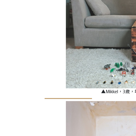
▲
Mikkel，3