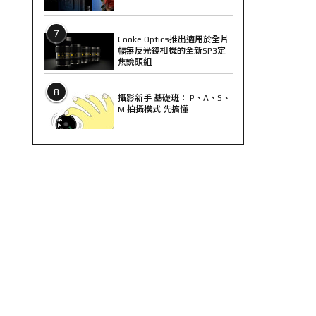
7
Cooke Optics推出適用於全片
幅無反光鏡相機的全新SP3定
焦鏡頭組
8
攝影新手 基礎班： P、A、S、
M 拍攝模式 先搞懂