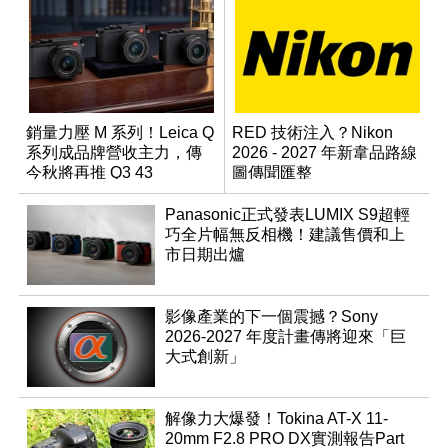
銷量力壓 M 系列！Leica Q
RED 技術注入？Nikon
系列成品牌營收主力，傳
2026 - 2027 年新韋品路線
今秋將再推 Q3 43
圖傳聞匯整
Monochrom
Panasonic正式發表LUMIX S9超輕
巧全片幅無反相機！建議售價和上
市日期出爐
影像產業的下一個震撼？Sony
2026-2027 年度計畫傳將迎來「巨
大式創新」
解像力大爆發！Tokina AT-X 11-
20mm F2.8 PRO DX實測報告Part