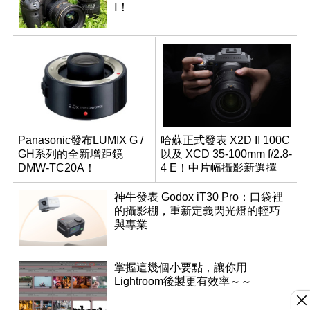
Ⅰ！
Panasonic發布LUMIX G /
哈蘇正式發表 X2D II 100C
GH系列的全新增距鏡
以及 XCD 35-100mm f/2.8-
DMW-TC20A！
4 E！中片幅攝影新選擇
神牛發表 Godox iT30 Pro：口袋裡
的攝影棚，重新定義閃光燈的輕巧
與專業
掌握這幾個小要點，讓你用
Lightroom後製更有效率～～