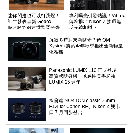
迷你閃燈也可以打跳燈！
專利曝光引發熱議！Viltrox
神牛發表全新 Godox
傳將推出 Nikon Z 接環無
iM30Pro 復古微型閃光燈
反光鏡相機？
沉寂多時迎來新曙光？傳 OM
System 將於今年秋季推出全新輕量
化相機
Panasonic LUMIX L10 正式登場！
高質感隨身機，以感性美學迎接
LUMIX 25 週年
福倫達 NOKTON classic 35mm
F1.4 for Canon RF、Nikon Z 雙卡
口 7 月同步登台