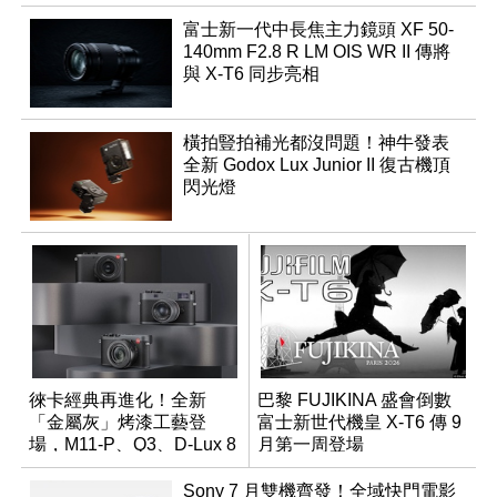
富士新一代中長焦主力鏡頭 XF 50-
140mm F2.8 R LM OIS WR II 傳將
與 X-T6 同步亮相
橫拍豎拍補光都沒問題！神牛發表
全新 Godox Lux Junior II 復古機頂
閃光燈
徠卡經典再進化！全新
巴黎 FUJIKINA 盛會倒數
「金屬灰」烤漆工藝登
富士新世代機皇 X-T6 傳 9
場，M11-P、Q3、D-Lux 8
月第一周登場
領銜換裝
Sony 7 月雙機齊發！全域快門電影