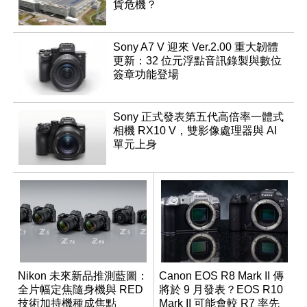
貨危機？
Sony A7 V 迎來 Ver.2.00 重大韌體
更新：32 位元浮點音訊錄製與數位
簽章功能登場
Sony 正式發表第五代高倍率一體式
相機 RX10 V，雙影像處理器與 AI
單元上身
Nikon 未來新品推測藍圖：
Canon EOS R8 Mark II 傳
全片幅定焦隨身機與 RED
將於 9 月發表？EOS R10
技術加持機種成焦點
Mark II 可能會較 R7 率先