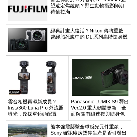
望遠定焦鏡頭？野生動物攝影師期
待值拉滿
經典計畫大復活？Nikon 傳將重啟
曾經胎死腹中的 DL 系列高階隨身機
雲台相機再添新成員？
Panasonic LUMIX S9 釋出
Insta360 Luna Pro 外流照
Ver.2.0 重大韌體更新，全
曝光，改採單鏡頭配置
面解鎖有線連接與隨身色
調編輯
熊本強震襲擊全球感光元件重鎮，
Sony 確認廠房暫停生產是否引發出