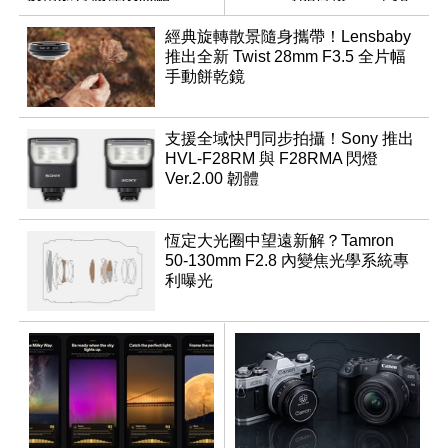
推出
經典旋轉散景隨身攜帶！Lensbaby
推出全新 Twist 28mm F3.5 全片幅
手動餅乾鏡
支援全域快門同步拍攝！Sony 推出
HVL-F28RM 與 F28RMA 閃燈
Ver.2.00 韌體
恆定大光圈中望遠新解？Tamron
50-130mm F2.8 內變焦光學系統專
利曝光