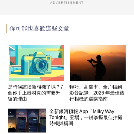
ADVERTISEMENT
你可能也喜歡這些文章
是時候該換新相機了嗎？7
輕巧、高倍率、全片幅到
個你手上器材真的需要升
影音記錄：2026 年最佳旅
級的理由
行相機的選購指南
全新銀河預報 App「Milky Way
Tonight」登場，一鍵掌握最佳拍攝
時機與構圖