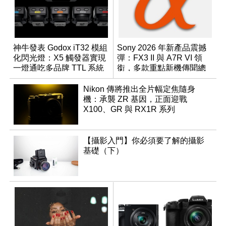
神牛發表 Godox iT32 模組
Sony 2026 年新產品震撼
化閃光燈：X5 觸發器實現
彈：FX3 II 與 A7R VI 領
一燈通吃多品牌 TTL 系統
銜，多款重點新機傳聞總
整理
Nikon 傳將推出全片幅定焦隨身
機：承襲 ZR 基因，正面迎戰
X100、GR 與 RX1R 系列
【攝影入門】你必須要了解的攝影
基礎（下）