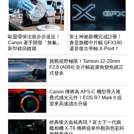
歐盟環保法規步步逼近！
富士神祕新機完成註冊！
Canon 著手開發「無氟」
會是旗艦中片幅 GFX180
新型鏡頭鍍膜
還是復古旁軸 X-Pro4？
挑戰視野極限！Tamron 12-20mm
F2.8 (A084) 全片幅超廣角變焦鏡正
式發表
Canon 傳將為 APS-C 機型導入堆
疊式感光元件！EOS R7 Mark II 或
迎來高速讀出升級
經典復古血統再現？富士下一代旗
艦相機 X-T6 傳將迎來外觀與色彩科