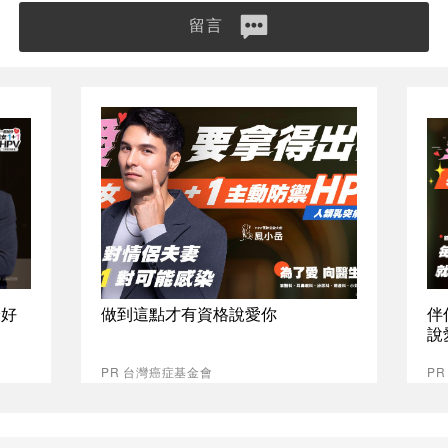
留言
最好
做到這點才有資格說愛你
伴
說
PR 台灣癌症基金會
P