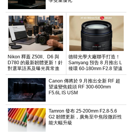
學雙重優化
Nikon 釋蓋 Z50II、D6 與
德韓光學大廠聯手打造！
D780 的最新韌體更新！針
Samyang 預告 8 月推出 L
對選單語系及曝光異常進
接環 60-180mm F2.8 望遠
行修復
變焦鏡
Canon 傳將於 9 月推出全新 RF 超
望遠變焦鏡頭 RF 300-600mm
F5.6L IS USM
Tamron 發布 25-200mm F2.8-5.6
G2 韌體更新，廣角至中焦段微距性
能大幅升級