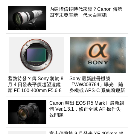
內建增倍鏡時代來臨？Canon 傳第
四季末發表新一代大白巨砲
蓄勢待發？傳 Sony 將於 8
Sony 最新註冊機號
月 4 日發表平價超望遠鏡
「WW308784」曝光，隨
頭 FE 100-400mm F5.6-8
身機或 APS-C 系統將迎新
成員？
Canon 釋出 EOS R5 Mark II 最新韌
體 Ver.1.3.1，修正全域 AF 操作失
效問題
富士傳將於 9 月發表 XF 400mm 超