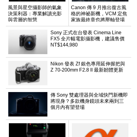
風景與星空攝影師的氣象
Canon 傳 9 月推出復古風
決策利器：專業解讀光影
格的神祕新機，VCM 定焦
與雲層的智慧
家族最終章也將壓軸登場
App「Atmos」登場
Sony 正式在台發表 Cinema Line
FX5 全片幅電影攝影機，建議售價
NT$144,980
Nikon 發表 Zf 銀色專用延伸握把與
Z 70-200mm F2.8 II 最新韌體更新
傳 Sony 雙處理器與全域快門新機即
將現身？多款機身鏡頭未來兩到三
個月內有望登場