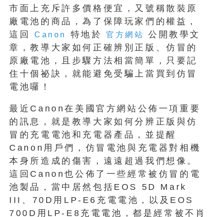
市面上充斥許多價格便宜，又號稱散裝原
廠電池的商品，為了保障玩家們的權益，
這回
特地於
公開教學文
Canon
官方網站
章，教導大家如何正確辨別正版、仿冒的
原廠電池，且步驟方法相當簡單，只要記
住十個祕訣，就能避免受騙上當買到仿冒
電池囉！
最近Canon在美國官方網站公佈一項重要
的訊息，就是教導大家如何分辨正版與仿
冒的充電電池和充電器產品，並提醒
Canon用戶們，仿冒電池與充電器對相機
本身所造成的傷害，遠遠超過我們想像。
這回Canon也公佈了一些經常被仿冒的電
池製品，當中居然包括EOS 5D Mark
III、70D用LP-E6充電電池，以及EOS
700D用LP-E8充電電池，都是經常被不肖