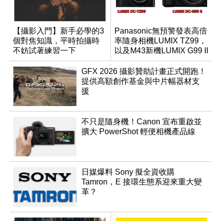
【攝影入門】新手必學的3
Panasonic無預警發表高倍
個對焦知識，平時拍攝時
率隨身相機LUMIX TZ99，
不妨試著練習一下
以及M43新機LUMIX G99 II
GFX 2026 攝影贊助計畫正式開跑！
提供高額創作基金與中片幅器材支
援
不只是隨身機！Canon 宣布重啟並
擴大 PowerShot 輕便相機產品線
日媒爆料 Sony 擬全資收購
Tamron，E 接環生態系迎來重大變
革？