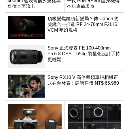
400mm 發表會前夕規格與
一代 PowerShot 隨身機傳
售價全面流出
今年底前現身
頂級變焦鏡頭新變局？傳 Canon 將
雙鏡合一打造 RF 24-70mm F2L IS
VCM 夢幻規格
Sony 正式發表 FE 100-400mm
F5.6-8 OSS，654g 羽量化設計手持
更輕鬆
Sony RX10 V 高倍率類單眼相機正
式在台發表！建議售價 NT$ 65,980