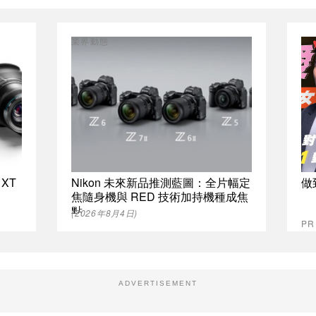
業界動態
XT
Nikon 未來新品推測藍圖：全片幅定
做
焦隨身機與 RED 技術加持機種成焦
點
(2026年8月4日)
P
ADVERTISEMENT