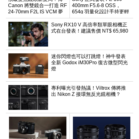
Canon 將雙鏡合一打造 RF
400mm F5.6-8 OSS，
24-70mm F2L IS VCM 夢
654g 羽量化設計手持更輕
幻規格
鬆
Sony RX10 V 高倍率類單眼相機正
式在台發表！建議售價 NT$ 65,980
迷你閃燈也可以打跳燈！神牛發表
全新 Godox iM30Pro 復古微型閃光
燈
專利曝光引發熱議！Viltrox 傳將推
出 Nikon Z 接環無反光鏡相機？