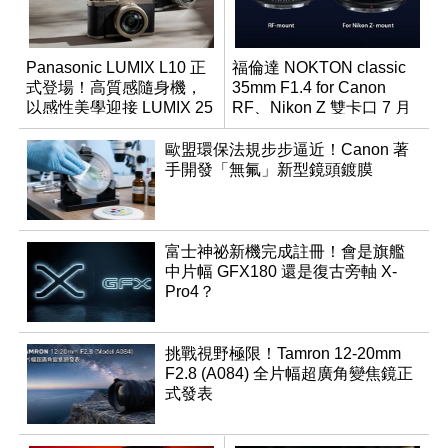
Panasonic LUMIX L10 正
福倫達 NOKTON classic
式登場！高質感隨身機，
35mm F1.4 for Canon
以感性美學迎接 LUMIX 25
RF、Nikon Z 雙卡口 7 月
週年
同步登台
歐盟環保法規步步逼近！Canon 著
手開發「無氟」新型鏡頭鍍膜
富士神祕新機完成註冊！會是旗艦
中片幅 GFX180 還是復古旁軸 X-
Pro4？
挑戰視野極限！Tamron 12-20mm
F2.8 (A084) 全片幅超廣角變焦鏡正
式發表