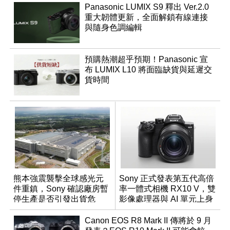
Panasonic LUMIX S9 釋出 Ver.2.0
重大韌體更新，全面解鎖有線連接
與隨身色調編輯
預購熱潮超乎預期！Panasonic 宣
布 LUMIX L10 將面臨缺貨與延遲交
貨時間
熊本強震襲擊全球感光元
Sony 正式發表第五代高倍
件重鎮，Sony 確認廠房暫
率一體式相機 RX10 V，雙
停生產是否引發出貨危
影像處理器與 AI 單元上身
機？
Canon EOS R8 Mark II 傳將於 9 月