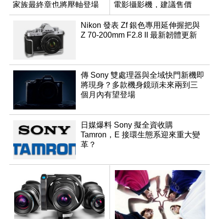
家族最終章也將壓軸登場
電影攝影機，建議售價
NT$144,980
Nikon 發表 Zf 銀色專用延伸握把與
Z 70-200mm F2.8 II 最新韌體更新
傳 Sony 雙處理器與全域快門新機即
將現身？多款機身鏡頭未來兩到三
個月內有望登場
日媒爆料 Sony 擬全資收購
Tamron，E 接環生態系迎來重大變
革？