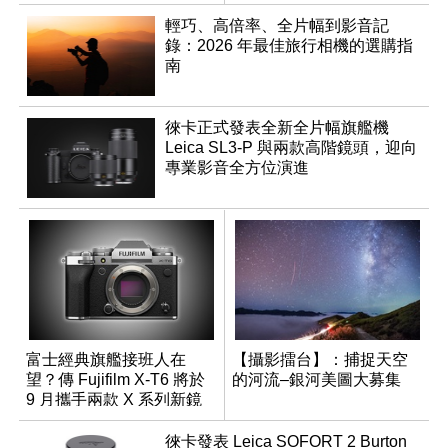
工作流程
輕巧、高倍率、全片幅到影音記
錄：2026 年最佳旅行相機的選購指
南
徠卡正式發表全新全片幅旗艦機
Leica SL3-P 與兩款高階鏡頭，迎向
專業影音全方位演進
富士經典旗艦接班人在
【攝影擂台】：捕捉天空
望？傳 Fujifilm X-T6 將於
的河流–銀河美圖大募集
9 月攜手兩款 X 系列新鏡
頭登場
徠卡發表 Leica SOFORT 2 Burton