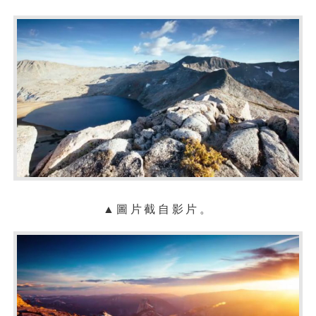
▲
圖片截自影片。