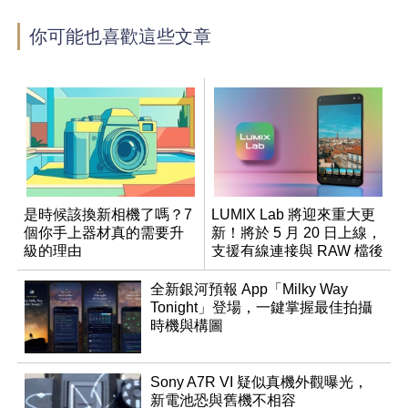
你可能也喜歡這些文章
是時候該換新相機了嗎？7
LUMIX Lab 將迎來重大更
個你手上器材真的需要升
新！將於 5 月 20 日上線，
級的理由
支援有線連接與 RAW 檔後
製
全新銀河預報 App「Milky Way
Tonight」登場，一鍵掌握最佳拍攝
時機與構圖
Sony A7R VI 疑似真機外觀曝光，
新電池恐與舊機不相容