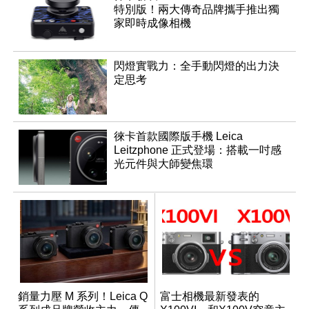
特別版！兩大傳奇品牌攜手推出獨
家即時成像相機
閃燈實戰力：全手動閃燈的出力決
定思考
徠卡首款國際版手機 Leica
Leitzphone 正式登場：搭載一吋感
光元件與大師變焦環
銷量力壓 M 系列！Leica Q
富士相機最新發表的