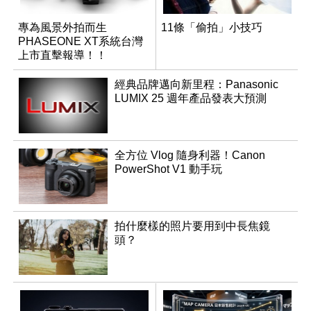
專為風景外拍而生
11條「偷拍」小技巧
PHASEONE XT系統台灣
上市直擊報導！！
經典品牌邁向新里程：Panasonic
LUMIX 25 週年產品發表大預測
全方位 Vlog 隨身利器！Canon
PowerShot V1 動手玩
拍什麼樣的照片要用到中長焦鏡
頭？