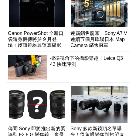
Canon PowerShot 全新口
連霸銷售龍頭！Sony A7 V
袋隨身機傳將於 9 月登
連續五個月蟬聯日本 Map
場！鏡頭規格與運算攝影
Camera 銷售冠軍
升級成為焦點
標準視角下的攝影樂趣！Leica Q3
43 快速評測
傳聞 Sony 即將推出新的緊
Sony 多款新鏡頭名單曝
湊型 F2.8 G 變焦鏡，會是
光！從魚眼變焦到超望遠