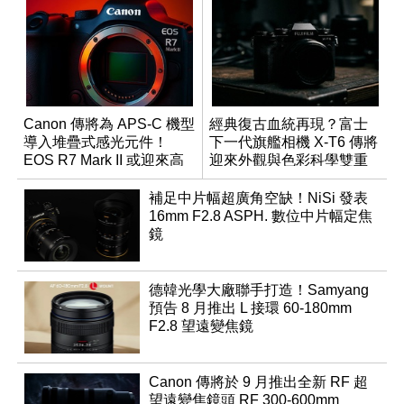
Canon 傳將為 APS-C 機型
經典復古血統再現？富士
導入堆疊式感光元件！
下一代旗艦相機 X-T6 傳將
EOS R7 Mark II 或迎來高
迎來外觀與色彩科學雙重
速讀出升級
優化
補足中片幅超廣角空缺！NiSi 發表
16mm F2.8 ASPH. 數位中片幅定焦
鏡
德韓光學大廠聯手打造！Samyang
預告 8 月推出 L 接環 60-180mm
F2.8 望遠變焦鏡
Canon 傳將於 9 月推出全新 RF 超
望遠變焦鏡頭 RF 300-600mm