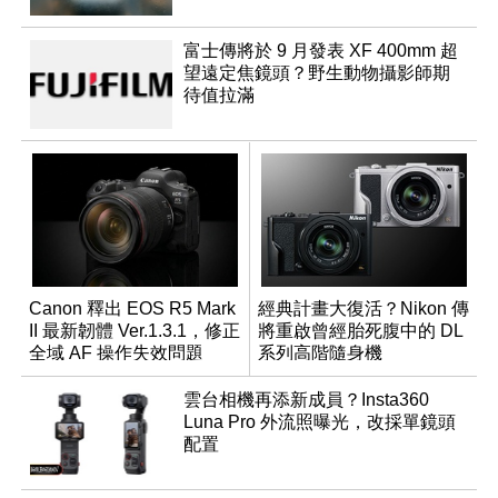
富士傳將於 9 月發表 XF 400mm 超
望遠定焦鏡頭？野生動物攝影師期
待值拉滿
Canon 釋出 EOS R5 Mark
經典計畫大復活？Nikon 傳
II 最新韌體 Ver.1.3.1，修正
將重啟曾經胎死腹中的 DL
全域 AF 操作失效問題
系列高階隨身機
雲台相機再添新成員？Insta360
Luna Pro 外流照曝光，改採單鏡頭
配置