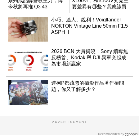
系列成品牌營收主力，傳
X100VI，和X100V究竟主
今秋將再推 Q3 43
要差異有哪些？我應該買
Monochrom
哪一台？
小巧、迷人、銳利！Voigtlander
NOKTON Vintage Line 50mm F1.5
ASPH II
2026 BCN 大賞揭曉：Sony 續奪無
反榜首、Kodak 舉 DJI 異軍突起成
為市場新贏家
連柯P都疏忽的攝影作品著作權問
題，你又了解多少？
ADVERTISEMENT
Recommended by