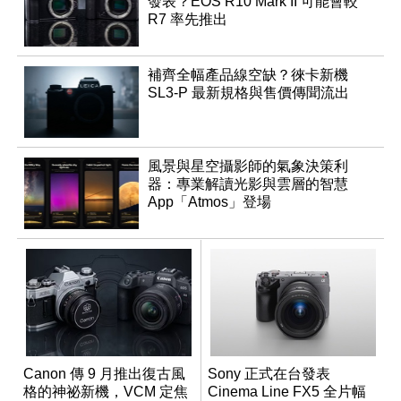
發表？EOS R10 Mark II 可能會較
R7 率先推出
補齊全幅產品線空缺？徠卡新機
SL3-P 最新規格與售價傳聞流出
風景與星空攝影師的氣象決策利
器：專業解讀光影與雲層的智慧
App「Atmos」登場
Canon 傳 9 月推出復古風
Sony 正式在台發表
格的神祕新機，VCM 定焦
Cinema Line FX5 全片幅