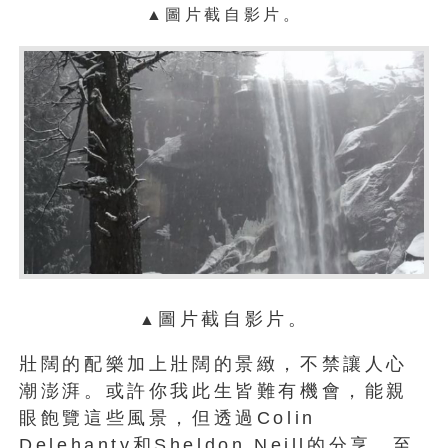
▲
圖片截自影片。
圖片截自影片。
▲
壯闊的配樂加上壯闊的景緻，不禁讓人心
潮澎湃。或許你我此生皆難有機會，能親
眼飽覽這些風景，但透過Colin
Delehanty和Sheldon Neill的分享，至