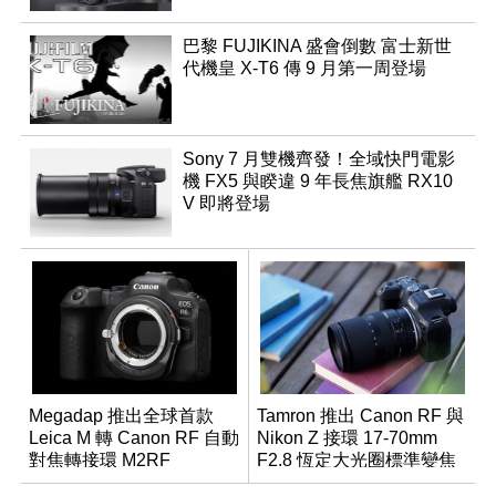
巴黎 FUJIKINA 盛會倒數 富士新世
代機皇 X-T6 傳 9 月第一周登場
Sony 7 月雙機齊發！全域快門電影
機 FX5 與睽違 9 年長焦旗艦 RX10
V 即將登場
Megadap 推出全球首款
Tamron 推出 Canon RF 與
Leica M 轉 Canon RF 自動
Nikon Z 接環 17-70mm
對焦轉接環 M2RF
F2.8 恆定大光圈標準變焦
鏡