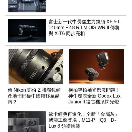
富士新一代中長焦主力鏡頭 XF 50-
140mm F2.8 R LM OIS WR II 傳將
與 X-T6 同步亮相
傳 Nikon 部份 Z 接環鏡頭
橫拍豎拍補光都沒問題！
產地悄悄從中國轉移至越
神牛發表全新 Godox Lux
南？
Junior II 復古機頂閃光燈
徠卡經典再進化！全新「金屬灰」
烤漆工藝登場，M11-P、Q3、D-
Lux 8 領銜換裝