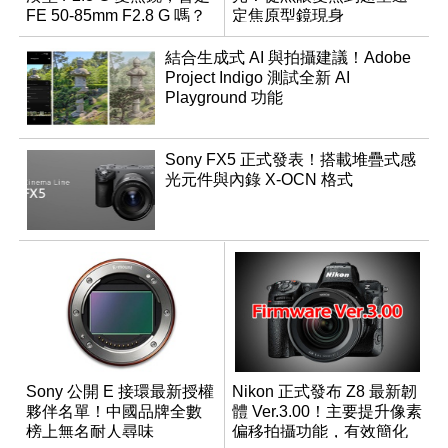
FE 50-85mm F2.8 G 嗎？
定焦原型鏡現身
結合生成式 AI 與拍攝建議！Adobe
Project Indigo 測試全新 AI
Playground 功能
Sony FX5 正式發表！搭載堆疊式感
光元件與內錄 X-OCN 格式
Sony 公開 E 接環最新授權
Nikon 正式發布 Z8 最新韌
夥伴名單！中國品牌全數
體 Ver.3.00！主要提升像素
榜上無名耐人尋味
偏移拍攝功能，有效簡化