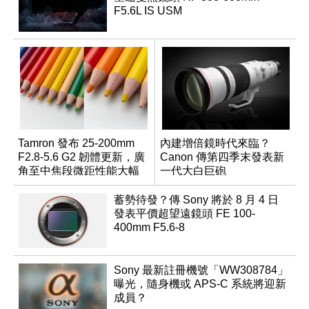
F5.6L IS USM
Tamron 發布 25-200mm
內建增倍鏡時代來臨？
F2.8-5.6 G2 韌體更新，廣
Canon 傳第四季末發表新
角至中焦段微距性能大幅
一代大白巨砲
升級
蓄勢待發？傳 Sony 將於 8 月 4 日
發表平價超望遠鏡頭 FE 100-
400mm F5.6-8
Sony 最新註冊機號「WW308784」
曝光，隨身機或 APS-C 系統將迎新
成員？