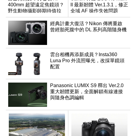
400mm 超望遠定焦鏡頭？
II 最新韌體 Ver.1.3.1，修正
野生動物攝影師期待值拉
全域 AF 操作失效問題
滿
經典計畫大復活？Nikon 傳將重啟
曾經胎死腹中的 DL 系列高階隨身機
雲台相機再添新成員？Insta360
Luna Pro 外流照曝光，改採單鏡頭
配置
Panasonic LUMIX S9 釋出 Ver.2.0
重大韌體更新，全面解鎖有線連接
與隨身色調編輯