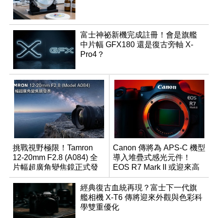
富士神祕新機完成註冊！會是旗艦
中片幅 GFX180 還是復古旁軸 X-
Pro4？
挑戰視野極限！Tamron
Canon 傳將為 APS-C 機型
12-20mm F2.8 (A084) 全
導入堆疊式感光元件！
片幅超廣角變焦鏡正式發
EOS R7 Mark II 或迎來高
表
速讀出升級
經典復古血統再現？富士下一代旗
艦相機 X-T6 傳將迎來外觀與色彩科
學雙重優化