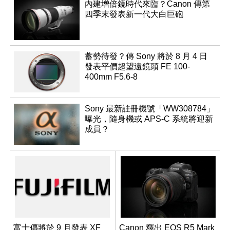
內建增倍鏡時代來臨？Canon 傳第
四季末發表新一代大白巨砲
蓄勢待發？傳 Sony 將於 8 月 4 日
發表平價超望遠鏡頭 FE 100-
400mm F5.6-8
Sony 最新註冊機號「WW308784」
曝光，隨身機或 APS-C 系統將迎新
成員？
富士傳將於 9 月發表 XF
Canon 釋出 EOS R5 Mark