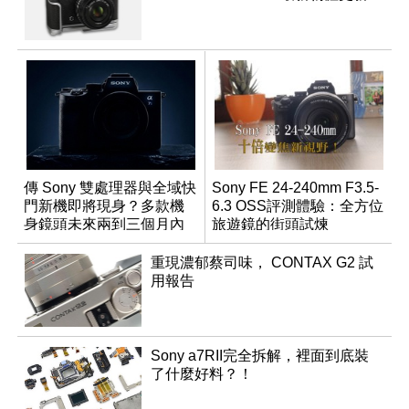
傳 Sony 雙處理器與全域快
Sony FE 24-240mm F3.5-
門新機即將現身？多款機
6.3 OSS評測體驗：全方位
身鏡頭未來兩到三個月內
旅遊鏡的街頭試煉
有望登場
重現濃郁蔡司味， CONTAX G2 試
用報告
Sony a7RII完全拆解，裡面到底裝
了什麼好料？！