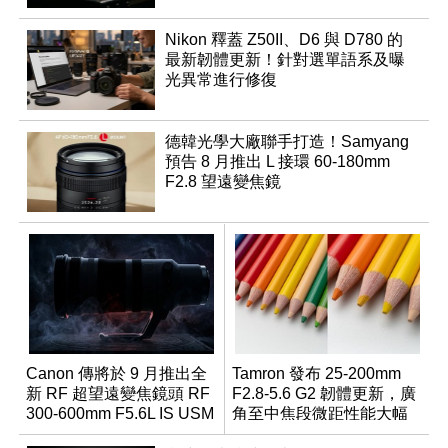
Nikon 釋蓋 Z50II、D6 與 D780 的
最新韌體更新！針對選單語系及曝
光異常進行修復
德韓光學大廠聯手打造！Samyang
預告 8 月推出 L 接環 60-180mm
F2.8 望遠變焦鏡
Canon 傳將於 9 月推出全
Tamron 發布 25-200mm
新 RF 超望遠變焦鏡頭 RF
F2.8-5.6 G2 韌體更新，廣
300-600mm F5.6L IS USM
角至中焦段微距性能大幅
升級