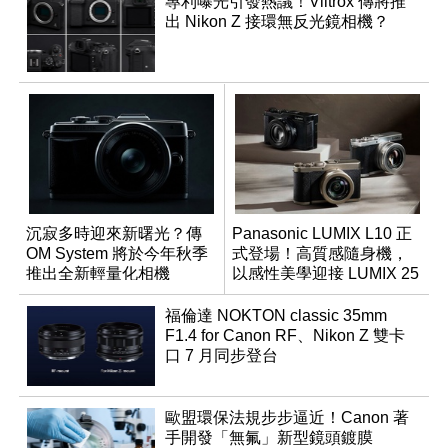
專利曝光引發熱議！Viltrox 傳將推
出 Nikon Z 接環無反光鏡相機？
沉寂多時迎來新曙光？傳
Panasonic LUMIX L10 正
OM System 將於今年秋季
式登場！高質感隨身機，
推出全新輕量化相機
以感性美學迎接 LUMIX 25
週年
福倫達 NOKTON classic 35mm
F1.4 for Canon RF、Nikon Z 雙卡
口 7 月同步登台
歐盟環保法規步步逼近！Canon 著
手開發「無氟」新型鏡頭鍍膜