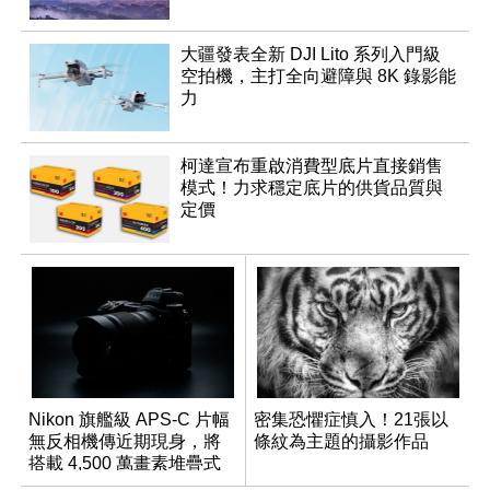
大疆發表全新 DJI Lito 系列入門級
空拍機，主打全向避障與 8K 錄影能
力
柯達宣布重啟消費型底片直接銷售
模式！力求穩定底片的供貨品質與
定價
Nikon 旗艦級 APS-C 片幅
密集恐懼症慎入！21張以
無反相機傳近期現身，將
條紋為主題的攝影作品
搭載 4,500 萬畫素堆疊式
感光元件？