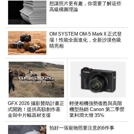
想讓照片更有趣，你需要了解這些
高級構圖理論
OM SYSTEM OM-5 Mark II 正式登
場！性能全面進化，全新沙漠色吸
睛亮相
GFX 2026 攝影贊助計畫正
輕便相機強勢復甦與高階
式開跑！提供高額創作基
機型熱銷 Canon 第二季營
金與中片幅器材支援
業利潤大增 35%
拍好一張寵物照要注意的6件事