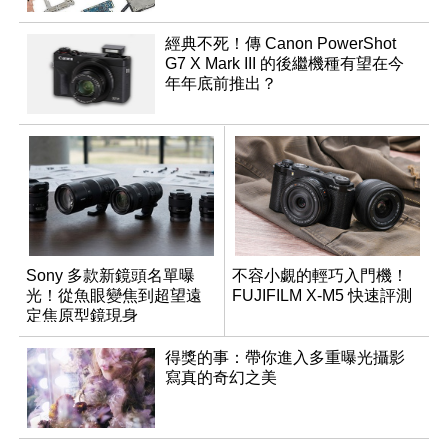
經典不死！傳 Canon PowerShot
G7 X Mark III 的後繼機種有望在今
年年底前推出？
Sony 多款新鏡頭名單曝
不容小覷的輕巧入門機！
光！從魚眼變焦到超望遠
FUJIFILM X-M5 快速評測
定焦原型鏡現身
得獎的事：帶你進入多重曝光攝影
寫真的奇幻之美