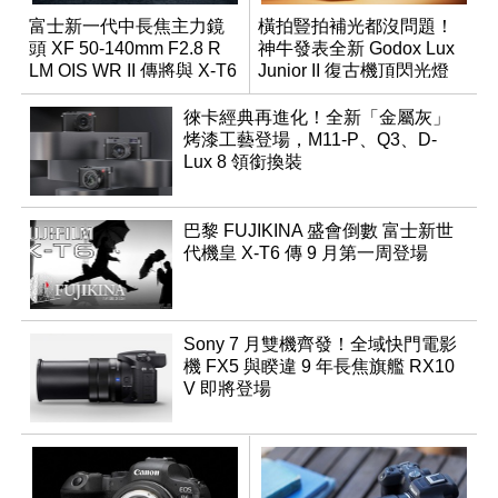
富士新一代中長焦主力鏡
橫拍豎拍補光都沒問題！
頭 XF 50-140mm F2.8 R
神牛發表全新 Godox Lux
LM OIS WR II 傳將與 X-T6
Junior II 復古機頂閃光燈
同步亮相
徠卡經典再進化！全新「金屬灰」
烤漆工藝登場，M11-P、Q3、D-
Lux 8 領銜換裝
巴黎 FUJIKINA 盛會倒數 富士新世
代機皇 X-T6 傳 9 月第一周登場
Sony 7 月雙機齊發！全域快門電影
機 FX5 與睽違 9 年長焦旗艦 RX10
V 即將登場