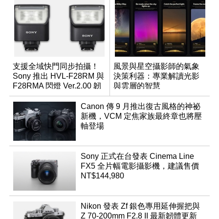
支援全域快門同步拍攝！
風景與星空攝影師的氣象
Sony 推出 HVL-F28RM 與
決策利器：專業解讀光影
F28RMA 閃燈 Ver.2.00 韌
與雲層的智慧
體
App「Atmos」登場
Canon 傳 9 月推出復古風格的神祕
新機，VCM 定焦家族最終章也將壓
軸登場
Sony 正式在台發表 Cinema Line
FX5 全片幅電影攝影機，建議售價
NT$144,980
Nikon 發表 Zf 銀色專用延伸握把與
Z 70-200mm F2.8 II 最新韌體更新