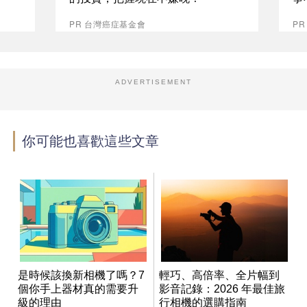
PR 台灣癌症基金會
P
ADVERTISEMENT
你可能也喜歡這些文章
是時候該換新相機了嗎？7
輕巧、高倍率、全片幅到
個你手上器材真的需要升
影音記錄：2026 年最佳旅
級的理由
行相機的選購指南