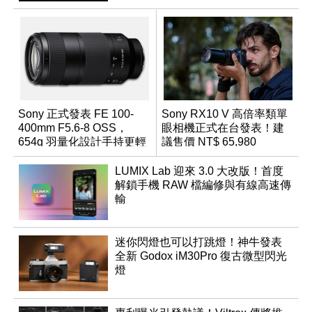
Sony 正式發表 FE 100-
Sony RX10 V 高倍率類單
400mm F5.6-8 OSS，
眼相機正式在台發表！建
654g 羽量化設計手持更輕
議售價 NT$ 65,980
鬆
LUMIX Lab 迎來 3.0 大改版！首度
解鎖手機 RAW 檔編修與有線高速傳
輸
迷你閃燈也可以打跳燈！神牛發表
全新 Godox iM30Pro 復古微型閃光
燈