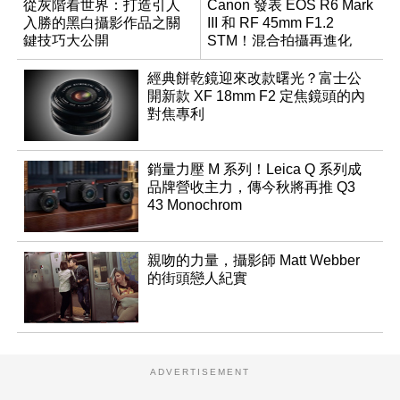
從灰階看世界：打造引人
Canon 發表 EOS R6 Mark
入勝的黑白攝影作品之關
III 和 RF 45mm F1.2
鍵技巧大公開
STM！混合拍攝再進化
經典餅乾鏡迎來改款曙光？富士公
開新款 XF 18mm F2 定焦鏡頭的內
對焦專利
銷量力壓 M 系列！Leica Q 系列成
品牌營收主力，傳今秋將再推 Q3
43 Monochrom
親吻的力量，攝影師 Matt Webber
的街頭戀人紀實
ADVERTISEMENT