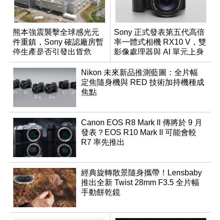
熊本強震襲擊全球感光元
Sony 正式發表第五代高倍
件重鎮，Sony 確認廠房暫
率一體式相機 RX10 V，雙
停生產是否引發出貨危
影像處理器與 AI 單元上身
機？
Nikon 未來新品推測藍圖：全片幅
定焦隨身機與 RED 技術加持機種成
焦點
Canon EOS R8 Mark II 傳將於 9 月
發表？EOS R10 Mark II 可能會較
R7 率先推出
經典旋轉散景隨身攜帶！Lensbaby
推出全新 Twist 28mm F3.5 全片幅
手動餅乾鏡