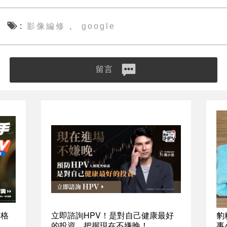
影像編修
google
、
留言
資格
立即諮詢HPV！是對自己健康最好
豹
的投資，把握現在不嫌晚！
事