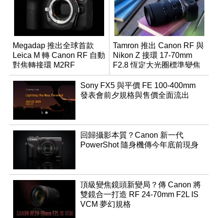
Megadap 推出全球首款
Tamron 推出 Canon RF 與
Leica M 轉 Canon RF 自動
Nikon Z 接環 17-70mm
對焦轉接環 M2RF
F2.8 恆定大光圈標準變焦
鏡
Sony FX5 與平價 FE 100-400mm
發表會前夕規格與售價全面流出
回歸攝影本質？Canon 新一代
PowerShot 隨身機傳今年底前現身
頂級變焦鏡頭新變局？傳 Canon 將
雙鏡合一打造 RF 24-70mm F2L IS
VCM 夢幻規格