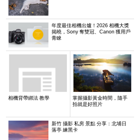
年度最佳相機出爐！2026 相機大獎
揭曉，Sony 奪雙冠、Canon 獲用戶
青睞
相機背帶綁法 教學
掌握攝影黃金時間，隨手
拍就是好照片
新竹 攝影 私房 景點 分享：北埔日
落亭 練黑卡