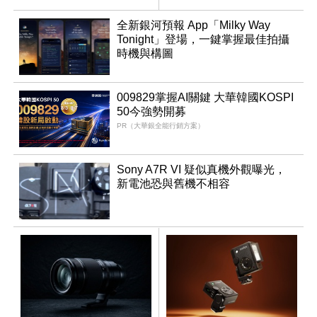
全新銀河預報 App「Milky Way
Tonight」登場，一鍵掌握最佳拍攝
時機與構圖
009829掌握AI關鍵 大華韓國KOSPI
50今強勢開募
PR（大華銀全能行銷方案）
Sony A7R VI 疑似真機外觀曝光，
新電池恐與舊機不相容