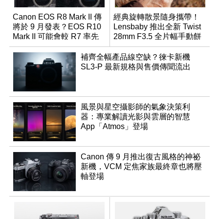
Canon EOS R8 Mark II 傳
經典旋轉散景隨身攜帶！
將於 9 月發表？EOS R10
Lensbaby 推出全新 Twist
Mark II 可能會較 R7 率先
28mm F3.5 全片幅手動餅
推出
乾鏡
補齊全幅產品線空缺？徠卡新機
SL3-P 最新規格與售價傳聞流出
風景與星空攝影師的氣象決策利
器：專業解讀光影與雲層的智慧
App「Atmos」登場
Canon 傳 9 月推出復古風格的神祕
新機，VCM 定焦家族最終章也將壓
軸登場