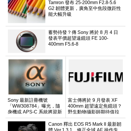
Tamron 發布 25-200mm F2.8-5.6
G2 韌體更新，廣角至中焦段微距性
能大幅升級
蓄勢待發？傳 Sony 將於 8 月 4 日
發表平價超望遠鏡頭 FE 100-
400mm F5.6-8
Sony 最新註冊機號
富士傳將於 9 月發表 XF
「WW308784」曝光，隨
400mm 超望遠定焦鏡頭？
身機或 APS-C 系統將迎新
野生動物攝影師期待值拉
成員？
滿
Canon 釋出 EOS R5 Mark II 最新韌
體 Ver.1.3.1，修正全域 AF 操作失