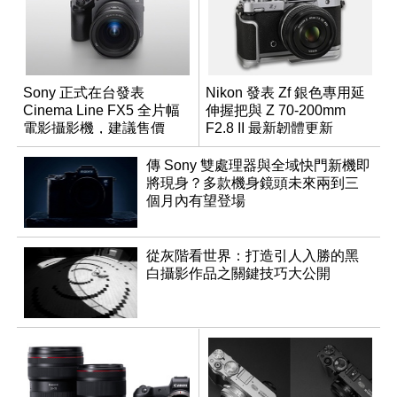
Sony 正式在台發表
Nikon 發表 Zf 銀色專用延
Cinema Line FX5 全片幅
伸握把與 Z 70-200mm
電影攝影機，建議售價
F2.8 II 最新韌體更新
NT$144,980
傳 Sony 雙處理器與全域快門新機即
將現身？多款機身鏡頭未來兩到三
個月內有望登場
從灰階看世界：打造引人入勝的黑
白攝影作品之關鍵技巧大公開