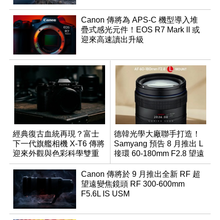
Canon 傳將為 APS-C 機型導入堆
疊式感光元件！EOS R7 Mark II 或
迎來高速讀出升級
經典復古血統再現？富士
德韓光學大廠聯手打造！
下一代旗艦相機 X-T6 傳將
Samyang 預告 8 月推出 L
迎來外觀與色彩科學雙重
接環 60-180mm F2.8 望遠
優化
變焦鏡
Canon 傳將於 9 月推出全新 RF 超
望遠變焦鏡頭 RF 300-600mm
F5.6L IS USM