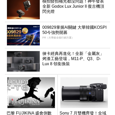
橫拍豎拍補光都沒問題！神牛發表
全新 Godox Lux Junior II 復古機頂
閃光燈
009829掌握AI關鍵 大華韓國KOSPI
50今強勢開募
PR（大華銀全能行銷方案）
徠卡經典再進化！全新「金屬灰」
烤漆工藝登場，M11-P、Q3、D-
Lux 8 領銜換裝
巴黎 FUJIKINA 盛會倒數
Sony 7 月雙機齊發！全域