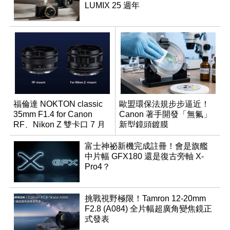
LUMIX 25 週年
福倫達 NOKTON classic
歐盟環保法規步步逼近！
35mm F1.4 for Canon
Canon 著手開發「無氟」
RF、Nikon Z 雙卡口 7 月
新型鏡頭鍍膜
同步登台
富士神祕新機完成註冊！會是旗艦
中片幅 GFX180 還是復古旁軸 X-
Pro4？
挑戰視野極限！Tamron 12-20mm
F2.8 (A084) 全片幅超廣角變焦鏡正
式發表