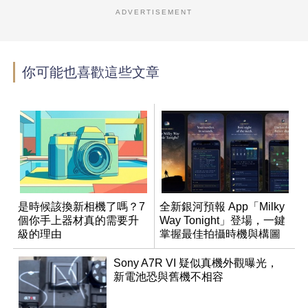
ADVERTISEMENT
你可能也喜歡這些文章
是時候該換新相機了嗎？7
全新銀河預報 App「Milky
個你手上器材真的需要升
Way Tonight」登場，一鍵
級的理由
掌握最佳拍攝時機與構圖
Sony A7R VI 疑似真機外觀曝光，
新電池恐與舊機不相容