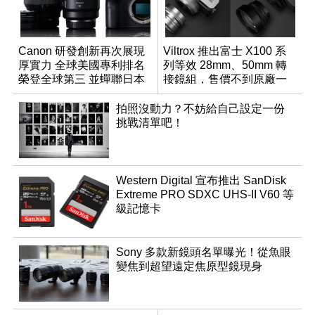
Canon 研發創新再次展現
Viltrox 推出富士 X100 系
厚實力 全球美國專利排名
列等效 28mm、50mm 轉
榮登全球第三 並蟬聯日本
接鏡組，售價不到原廠一
企業排名榜首
半
拍照沒動力？不妨給自己設定一份
挑戰清單吧！
Western Digital 宣布推出 SanDisk
Extreme PRO SDXC UHS-II V60 等
級記憶卡
Sony 多款新鏡頭名單曝光！從魚眼
變焦到超望遠定焦原型鏡現身