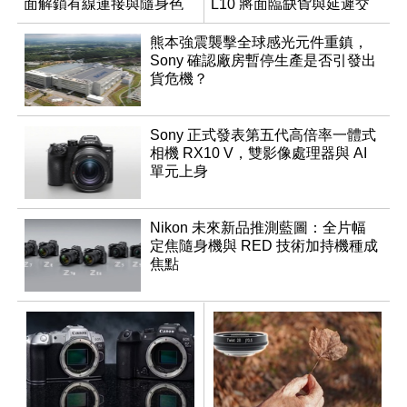
面解鎖有線連接與隨身色
L10 將面臨缺貨與延遲交
調編輯
貨時間
熊本強震襲擊全球感光元件重鎮，
Sony 確認廠房暫停生產是否引發出
貨危機？
Sony 正式發表第五代高倍率一體式
相機 RX10 V，雙影像處理器與 AI
單元上身
Nikon 未來新品推測藍圖：全片幅
定焦隨身機與 RED 技術加持機種成
焦點