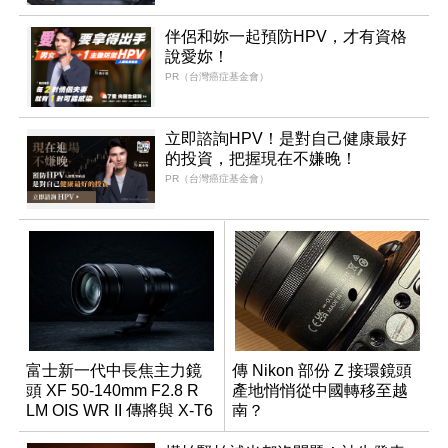
伴侶和妳一起預防HPV，才有資格
說愛妳！
PR（台灣癌症基金會）
立即諮詢HPV！是對自己健康最好
的投資，把握現在不嫌晚！
PR（台灣癌症基金會）
富士新一代中長焦主力鏡
傳 Nikon 部份 Z 接環鏡頭
頭 XF 50-140mm F2.8 R
產地悄悄從中國轉移至越
LM OIS WR II 傳將與 X-T6
南？
同步亮相