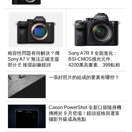
相容性問題有待解決？傳
Sony A7R II 全面進化：
Sony A7 V 無法正確支援
BSI-CMOS感光元件、
部分 E 接環副廠鏡頭
4200萬高畫素、399點相
位對焦、內建4K錄影
一張好照片的組成的要素有哪些？
Canon PowerShot 全新口袋隨身機
傳將於 9 月登場！鏡頭規格與運算
攝影升級成為焦點