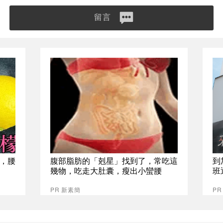
留言
，腰
腹部脂肪的「剋星」找到了，常吃這
到
幾物，吃走大肚囊，瘦出小蠻腰
班
PR 新素簡
P