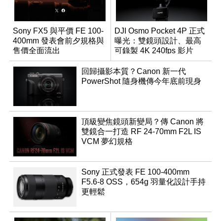
Sony FX5 與平價 FE 100-
DJI Osmo Pocket 4P 正式
400mm 發表會前夕規格與
曝光：雙鏡頭設計、最高
售價全面流出
可錄製 4K 240fps 影片
回歸攝影本質？Canon 新一代
PowerShot 隨身機傳今年底前現身
頂級變焦鏡頭新變局？傳 Canon 將
雙鏡合一打造 RF 24-70mm F2L IS
VCM 夢幻規格
Sony 正式發表 FE 100-400mm
F5.6-8 OSS，654g 羽量化設計手持
更輕鬆