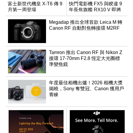
富士新世代機皇 X-T6 傳 9
快門電影機 FX5 與睽違 9
月第一周登場
年長焦旗艦 RX10 V 即將
登場
Megadap 推出全球首款 Leica M 轉
Canon RF 自動對焦轉接環 M2RF
Tamron 推出 Canon RF 與 Nikon Z
接環 17-70mm F2.8 恆定大光圈標
準變焦鏡
年度最佳相機出爐！2026 相機大獎
揭曉，Sony 奪雙冠、Canon 獲用戶
青睞