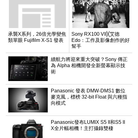
承襲X系列，26倍光學變焦
Sony RX100 VII╳艾德
類單眼 Fujifilm X-S1 發表
Edo：工作及影像創作的好
幫手
續航力將迎來重大突破？Sony 傳正
為 Alpha 相機開發全新螢幕顯示技
術
Panasonic 發表 DMW-DMS1 數位
麥克風，標榜 32-bit Float 與六種指
向模式
Panasonic發布LUMIX S5 II和S5 II
X全片幅相機！主打攝錄雙棲