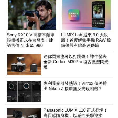
Sony RX10 V 高倍率類單
LUMIX Lab 迎來 3.0 大改
眼相機正式在台發表！建
版！首度解鎖手機 RAW 檔
議售價 NT$ 65,980
編修與有線高速傳輸
迷你閃燈也可以打跳燈！神牛發表
全新 Godox iM30Pro 復古微型閃光
燈
專利曝光引發熱議！Viltrox 傳將推
出 Nikon Z 接環無反光鏡相機？
Panasonic LUMIX L10 正式登場！
高質感隨身機，以感性美學迎接