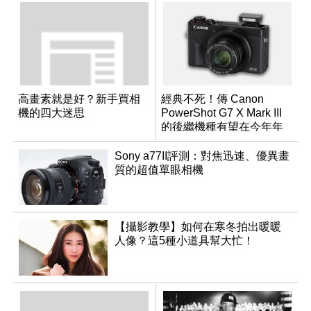
高畫素就是好？新手買相
經典不死！傳 Canon
機的四大迷思
PowerShot G7 X Mark III
的後繼機種有望在今年年
底前推出？
Sony a77II評測：對焦迅速、優異畫
質的超值單眼相機
【攝影教學】如何在寒冬拍出暖暖
人像？這5種小道具幫大忙！