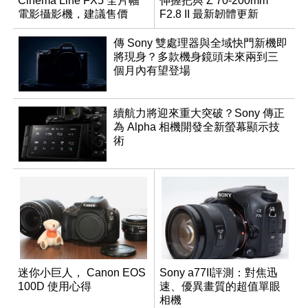
Cinema Line FX5 全片幅
伸握把與 Z 70-200mm
電影攝影機，建議售價
F2.8 II 最新韌體更新
NT$144,980
傳 Sony 雙處理器與全域快門新機即
將現身？多款機身鏡頭未來兩到三
個月內有望登場
續航力將迎來重大突破？Sony 傳正
為 Alpha 相機開發全新螢幕顯示技
術
迷你小巨人， Canon EOS
Sony a77II評測：對焦迅
100D 使用心得
速、優異畫質的超值單眼
相機