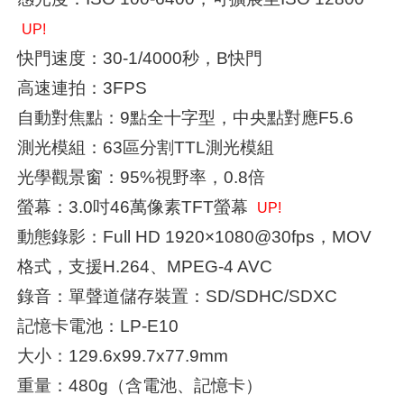
UP!
快門速度：30-1/4000秒，B快門
高速連拍：3FPS
自動對焦點：9點全十字型，中央點對應F5.6
測光模組：63區分割TTL測光模組
光學觀景窗：95%視野率，0.8倍
螢幕：3.0吋46萬像素TFT螢幕
UP!
動態錄影：Full HD 1920×1080@30fps，MOV
格式，支援H.264、MPEG-4 AVC
錄音：單聲道儲存裝置：SD/SDHC/SDXC
記憶卡電池：LP-E10
大小：129.6x99.7x77.9mm
重量：480g（含電池、記憶卡）