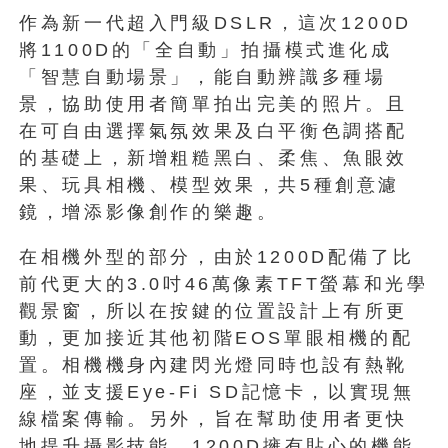
作為新一代超入門級DSLR，這次1200D
將1100D的「全自動」拍攝模式進化成
「智慧自動場景」，能自動辨識多種場
景，協助使用者簡單拍出完美的照片。且
在可自由選擇氣氛效果及白平衡色調搭配
的基礎上，新增粗糙黑白、柔焦、魚眼效
果、玩具相機、模型效果，共5種創意濾
鏡，增添影像創作的樂趣。
在相機外型的部分，由於1200D配備了比
前代更大的3.0吋46萬像素TFT螢幕和光學
觀景窗，所以在按鍵的位置設計上有所更
動，更加接近其他初階EOS單眼相機的配
置。相機機身內建閃光燈同時也設有熱靴
座，並支援Eye-Fi SD記憶卡，以實現無
線檔案傳輸。另外，旨在幫助使用者更快
地提升攝影技能，1200D擁有貼心的機能