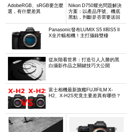
AdobeRGB、sRGB要怎麼
Nikon D750耀光問題解決
選，有什麼差異
方案：以產品序號、機底
黑點，判斷是否需要送回
檢測
Panasonic發布LUMIX S5 II和S5 II
X全片幅相機！主打攝錄雙棲
從灰階看世界：打造引人入勝的黑
白攝影作品之關鍵技巧大公開
富士相機最新旗艦FUJIFILM X-
H2、X-H2S究竟主要差異有哪些？