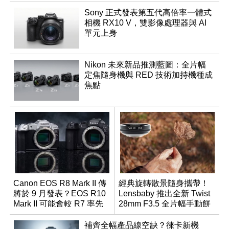
Sony 正式發表第五代高倍率一體式
相機 RX10 V，雙影像處理器與 AI
單元上身
Nikon 未來新品推測藍圖：全片幅
定焦隨身機與 RED 技術加持機種成
焦點
Canon EOS R8 Mark II 傳
經典旋轉散景隨身攜帶！
將於 9 月發表？EOS R10
Lensbaby 推出全新 Twist
Mark II 可能會較 R7 率先
28mm F3.5 全片幅手動餅
推出
乾鏡
補齊全幅產品線空缺？徠卡新機