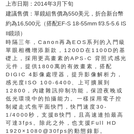
上市日期：2014年3月下旬
建議售價：單鏡組售價為550美元，折合新台幣
約為16,500元（搭配EF-S 18-55mm f/3.5-5.6 IS
II鏡頭）
時隔三年，Canon再為EOS系列的入門級
單眼相機增添新款，1200D在1100D的基
礎上，採用更高畫素的APS-C 背照式感光
元件，提供1800萬的有效畫素，搭配
DIGIC 4影像處理器，提升影像解析力，
感光度ISO 100-6400、上可擴展到
12800，內建雜訊抑制功能，保證夜晚或
低光環境中的拍攝能力。一樣採用電子控
制縱走式焦平面快門，快門速度30-
1/4000秒，支援B快門，且高速連拍最高
可達3fps。除此之外，也支援Full HD
1920×1080@30fps的動態錄影。