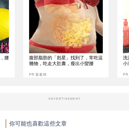
，腰
腹部脂肪的「剋星」找到了，常吃這
洗
幾物，吃走大肚囊，瘦出小蠻腰
小
PR 新素簡
P
ADVERTISEMENT
你可能也喜歡這些文章