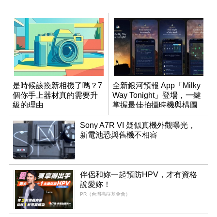
是時候該換新相機了嗎？7
全新銀河預報 App「Milky
個你手上器材真的需要升
Way Tonight」登場，一鍵
級的理由
掌握最佳拍攝時機與構圖
Sony A7R VI 疑似真機外觀曝光，
新電池恐與舊機不相容
伴侶和妳一起預防HPV，才有資格
說愛妳！
PR（台灣癌症基金會）