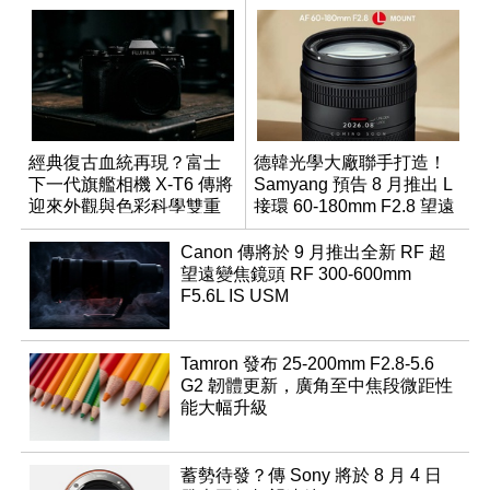
經典復古血統再現？富士
德韓光學大廠聯手打造！
下一代旗艦相機 X-T6 傳將
Samyang 預告 8 月推出 L
迎來外觀與色彩科學雙重
接環 60-180mm F2.8 望遠
優化
變焦鏡
Canon 傳將於 9 月推出全新 RF 超
望遠變焦鏡頭 RF 300-600mm
F5.6L IS USM
Tamron 發布 25-200mm F2.8-5.6
G2 韌體更新，廣角至中焦段微距性
能大幅升級
蓄勢待發？傳 Sony 將於 8 月 4 日