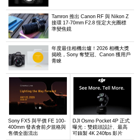
Tamron 推出 Canon RF 與 Nikon Z
接環 17-70mm F2.8 恆定大光圈標
準變焦鏡
年度最佳相機出爐！2026 相機大獎
揭曉，Sony 奪雙冠、Canon 獲用戶
青睞
Sony FX5 與平價 FE 100-
DJI Osmo Pocket 4P 正式
400mm 發表會前夕規格與
曝光：雙鏡頭設計、最高
售價全面流出
可錄製 4K 240fps 影片