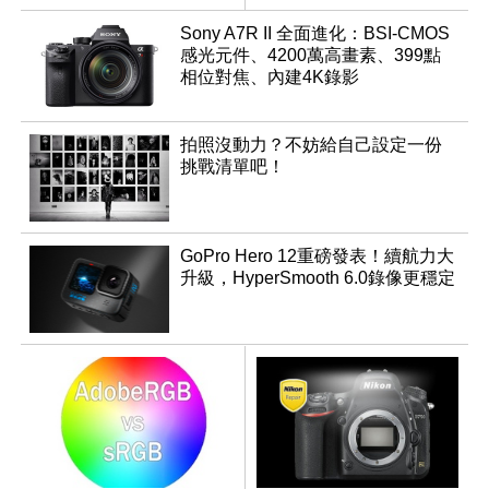
Sony A7R II 全面進化：BSI-CMOS
感光元件、4200萬高畫素、399點
相位對焦、內建4K錄影
拍照沒動力？不妨給自己設定一份
挑戰清單吧！
GoPro Hero 12重磅發表！續航力大
升級，HyperSmooth 6.0錄像更穩定