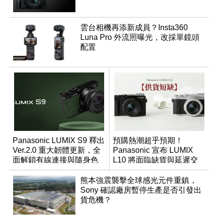
雲台相機再添新成員？Insta360
Luna Pro 外流照曝光，改採單鏡頭
配置
Panasonic LUMIX S9 釋出
預購熱潮超乎預期！
Ver.2.0 重大韌體更新，全
Panasonic 宣布 LUMIX
面解鎖有線連接與隨身色
L10 將面臨缺貨與延遲交
調編輯
貨時間
熊本強震襲擊全球感光元件重鎮，
Sony 確認廠房暫停生產是否引發出
貨危機？