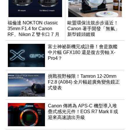
福倫達 NOKTON classic
歐盟環保法規步步逼近！
35mm F1.4 for Canon
Canon 著手開發「無氟」
RF、Nikon Z 雙卡口 7 月
新型鏡頭鍍膜
同步登台
富士神祕新機完成註冊！會是旗艦
中片幅 GFX180 還是復古旁軸 X-
Pro4？
挑戰視野極限！Tamron 12-20mm
F2.8 (A084) 全片幅超廣角變焦鏡正
式發表
Canon 傳將為 APS-C 機型導入堆
疊式感光元件！EOS R7 Mark II 或
迎來高速讀出升級