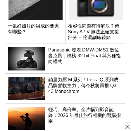
一張好照片的組成的要素
相容性問題有待解決？傳
有哪些？
Sony A7 V 無法正確支援
部分 E 接環副廠鏡頭
Panasonic 發表 DMW-DMS1 數位
麥克風，標榜 32-bit Float 與六種指
向模式
銷量力壓 M 系列！Leica Q 系列成
品牌營收主力，傳今秋將再推 Q3
43 Monochrom
輕巧、高倍率、全片幅到影音記
錄：2026 年最佳旅行相機的選購指
南