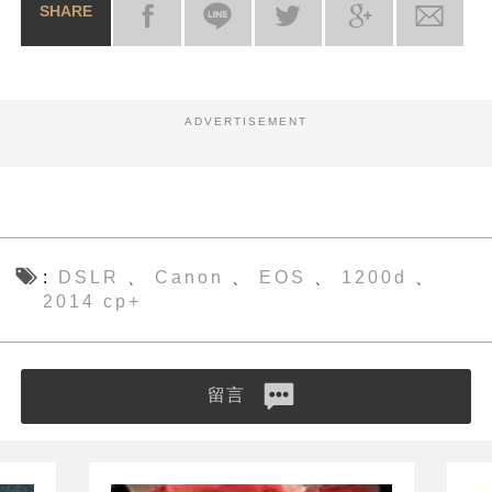
SHARE
ADVERTISEMENT
DSLR
Canon
EOS
1200d
、
、
、
、
2014 cp+
留言