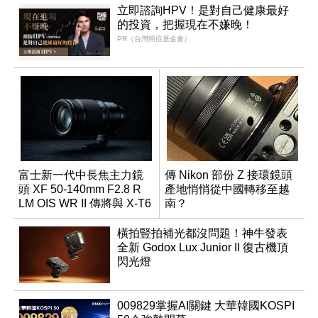
立即諮詢HPV！是對自己健康最好
的投資，把握現在不嫌晚！
PR（台灣癌症基金會）
富士新一代中長焦主力鏡
傳 Nikon 部份 Z 接環鏡頭
頭 XF 50-140mm F2.8 R
產地悄悄從中國轉移至越
LM OIS WR II 傳將與 X-T6
南？
同步亮相
橫拍豎拍補光都沒問題！神牛發表
全新 Godox Lux Junior II 復古機頂
閃光燈
009829掌握AI關鍵 大華韓國KOSPI