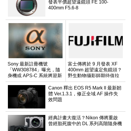
發表平價超望遠鏡頭 FE 100-
400mm F5.6-8
Sony 最新註冊機號
富士傳將於 9 月發表 XF
「WW308784」曝光，隨
400mm 超望遠定焦鏡頭？
身機或 APS-C 系統將迎新
野生動物攝影師期待值拉
成員？
滿
Canon 釋出 EOS R5 Mark II 最新韌
體 Ver.1.3.1，修正全域 AF 操作失
效問題
經典計畫大復活？Nikon 傳將重啟
曾經胎死腹中的 DL 系列高階隨身機