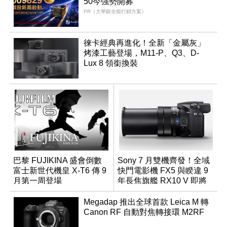
50今強勢開募
PR（大華銀全能行銷方案）
徠卡經典再進化！全新「金屬灰」
烤漆工藝登場，M11-P、Q3、D-
Lux 8 領銜換裝
巴黎 FUJIKINA 盛會倒數
Sony 7 月雙機齊發！全域
富士新世代機皇 X-T6 傳 9
快門電影機 FX5 與睽違 9
月第一周登場
年長焦旗艦 RX10 V 即將
登場
Megadap 推出全球首款 Leica M 轉
Canon RF 自動對焦轉接環 M2RF