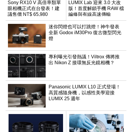
Sony RX10 V 高倍率類單
LUMIX Lab 迎來 3.0 大改
眼相機正式在台發表！建
版！首度解鎖手機 RAW 檔
議售價 NT$ 65,980
編修與有線高速傳輸
迷你閃燈也可以打跳燈！神牛發表
全新 Godox iM30Pro 復古微型閃光
燈
專利曝光引發熱議！Viltrox 傳將推
出 Nikon Z 接環無反光鏡相機？
Panasonic LUMIX L10 正式登場！
高質感隨身機，以感性美學迎接
LUMIX 25 週年