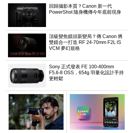
回歸攝影本質？Canon 新一代
PowerShot 隨身機傳今年底前現身
頂級變焦鏡頭新變局？傳 Canon 將
雙鏡合一打造 RF 24-70mm F2L IS
VCM 夢幻規格
Sony 正式發表 FE 100-400mm
F5.6-8 OSS，654g 羽量化設計手持
更輕鬆