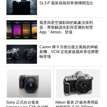
SL3-P 最新規格與售價傳聞流出
風景與星空攝影師的氣象決策利
器：專業解讀光影與雲層的智慧
App「Atmos」登場
Canon 傳 9 月推出復古風格的神祕
新機，VCM 定焦家族最終章也將壓
軸登場
Sony 正式在台發表
Nikon 發表 Zf 銀色專用延