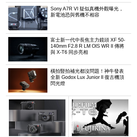
Sony A7R VI 疑似真機外觀曝光，
新電池恐與舊機不相容
富士新一代中長焦主力鏡頭 XF 50-
140mm F2.8 R LM OIS WR II 傳將
與 X-T6 同步亮相
橫拍豎拍補光都沒問題！神牛發表
全新 Godox Lux Junior II 復古機頂
閃光燈