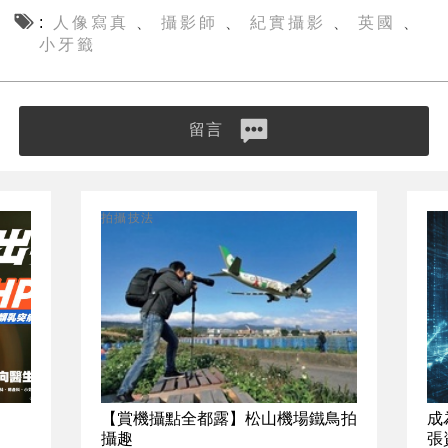
人像寫真
攝影師
紀實攝影
英國
、
、
、
、
小牙籤
留言
拍攝技法
【賞機攝點全都露】松山機場鐵鳥拍
成
攝趣
張