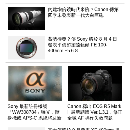
內建增倍鏡時代來臨？Canon 傳第
四季末發表新一代大白巨砲
蓄勢待發？傳 Sony 將於 8 月 4 日
發表平價超望遠鏡頭 FE 100-
400mm F5.6-8
Sony 最新註冊機號
Canon 釋出 EOS R5 Mark
「WW308784」曝光，隨
II 最新韌體 Ver.1.3.1，修正
身機或 APS-C 系統將迎新
全域 AF 操作失效問題
成員？