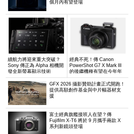
個月內有望登場
續航力將迎來重大突破？
經典不死！傳 Canon
Sony 傳正為 Alpha 相機開
PowerShot G7 X Mark III
發全新螢幕顯示技術
的後繼機種有望在今年年
底前推出？
GFX 2026 攝影贊助計畫正式開跑！
提供高額創作基金與中片幅器材支
援
富士經典旗艦接班人在望？傳
Fujifilm X-T6 將於 9 月攜手兩款 X
系列新鏡頭登場