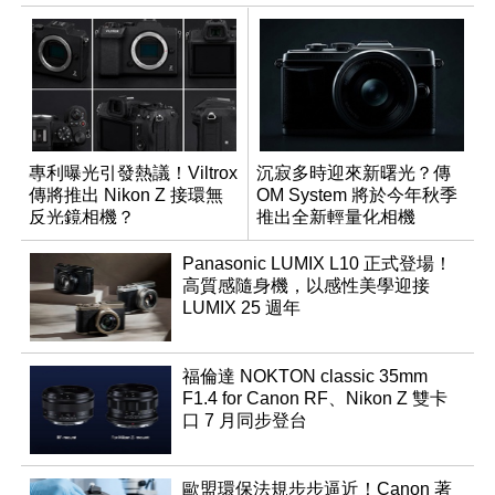
專利曝光引發熱議！Viltrox
沉寂多時迎來新曙光？傳
傳將推出 Nikon Z 接環無
OM System 將於今年秋季
反光鏡相機？
推出全新輕量化相機
Panasonic LUMIX L10 正式登場！
高質感隨身機，以感性美學迎接
LUMIX 25 週年
福倫達 NOKTON classic 35mm
F1.4 for Canon RF、Nikon Z 雙卡
口 7 月同步登台
歐盟環保法規步步逼近！Canon 著