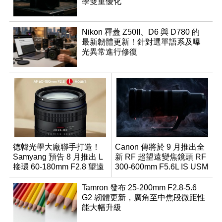
學雙重優化
Nikon 釋蓋 Z50II、D6 與 D780 的
最新韌體更新！針對選單語系及曝
光異常進行修復
德韓光學大廠聯手打造！
Canon 傳將於 9 月推出全
Samyang 預告 8 月推出 L
新 RF 超望遠變焦鏡頭 RF
接環 60-180mm F2.8 望遠
300-600mm F5.6L IS USM
變焦鏡
Tamron 發布 25-200mm F2.8-5.6
G2 韌體更新，廣角至中焦段微距性
能大幅升級