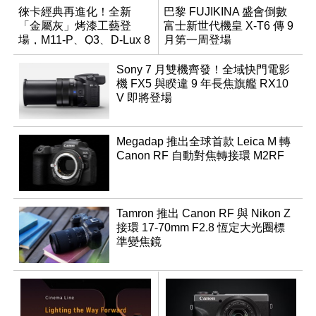
徠卡經典再進化！全新
巴黎 FUJIKINA 盛會倒數
「金屬灰」烤漆工藝登
富士新世代機皇 X-T6 傳 9
場，M11-P、Q3、D-Lux 8
月第一周登場
領銜換裝
Sony 7 月雙機齊發！全域快門電影
機 FX5 與睽違 9 年長焦旗艦 RX10
V 即將登場
Megadap 推出全球首款 Leica M 轉
Canon RF 自動對焦轉接環 M2RF
Tamron 推出 Canon RF 與 Nikon Z
接環 17-70mm F2.8 恆定大光圈標
準變焦鏡