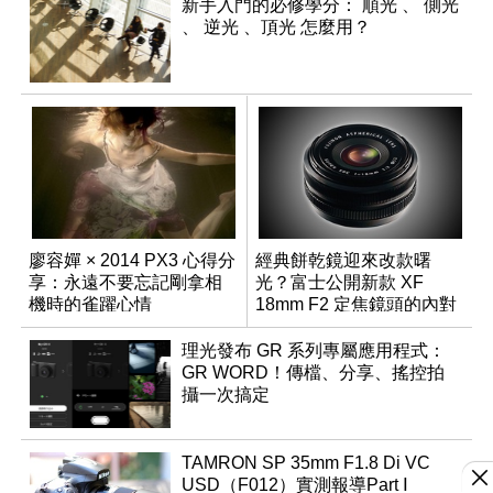
新手入門的必修學分： 順光 、 側光
、 逆光 、頂光 怎麼用？
廖容嬋 × 2014 PX3 心得分
經典餅乾鏡迎來改款曙
享：永遠不要忘記剛拿相
光？富士公開新款 XF
機時的雀躍心情
18mm F2 定焦鏡頭的內對
焦專利
理光發布 GR 系列專屬應用程式：
GR WORD！傳檔、分享、搖控拍
攝一次搞定
TAMRON SP 35mm F1.8 Di VC
USD（F012）實測報導Part Ⅰ