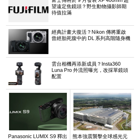
富士傳將於 9 月發表 XF 400mm 超
望遠定焦鏡頭？野生動物攝影師期
待值拉滿
經典計畫大復活？Nikon 傳將重啟
曾經胎死腹中的 DL 系列高階隨身機
雲台相機再添新成員？Insta360
Luna Pro 外流照曝光，改採單鏡頭
配置
Panasonic LUMIX S9 釋出
熊本強震襲擊全球感光元