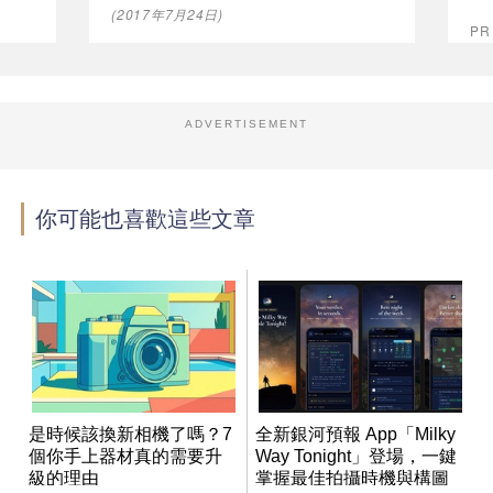
(2017年7月24日)
P
ADVERTISEMENT
你可能也喜歡這些文章
是時候該換新相機了嗎？7
全新銀河預報 App「Milky
個你手上器材真的需要升
Way Tonight」登場，一鍵
級的理由
掌握最佳拍攝時機與構圖