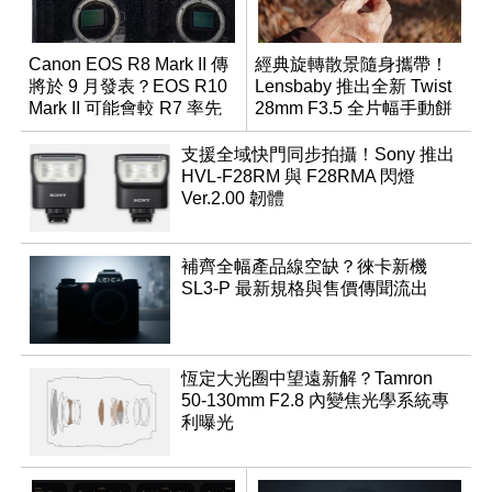
Canon EOS R8 Mark II 傳
經典旋轉散景隨身攜帶！
將於 9 月發表？EOS R10
Lensbaby 推出全新 Twist
Mark II 可能會較 R7 率先
28mm F3.5 全片幅手動餅
推出
乾鏡
支援全域快門同步拍攝！Sony 推出
HVL-F28RM 與 F28RMA 閃燈
Ver.2.00 韌體
補齊全幅產品線空缺？徠卡新機
SL3-P 最新規格與售價傳聞流出
恆定大光圈中望遠新解？Tamron
50-130mm F2.8 內變焦光學系統專
利曝光