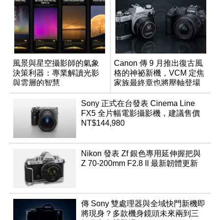
風景與星空攝影師的氣象
Canon 傳 9 月推出復古風
決策利器：專業解讀光影
格的神祕新機，VCM 定焦
與雲層的智慧
家族最終章也將壓軸登場
App「Atmos」登場
Sony 正式在台發表 Cinema Line
FX5 全片幅電影攝影機，建議售價
NT$144,980
Nikon 發表 Zf 銀色專用延伸握把與
Z 70-200mm F2.8 II 最新韌體更新
傳 Sony 雙處理器與全域快門新機即
將現身？多款機身鏡頭未來兩到三