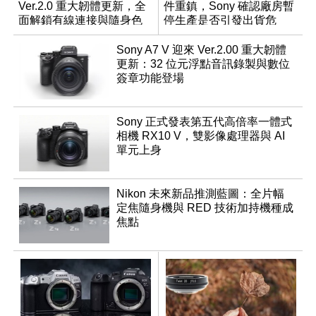
Ver.2.0 重大韌體更新，全
件重鎮，Sony 確認廠房暫
面解鎖有線連接與隨身色
停生產是否引發出貨危
調編輯
機？
Sony A7 V 迎來 Ver.2.00 重大韌體
更新：32 位元浮點音訊錄製與數位
簽章功能登場
Sony 正式發表第五代高倍率一體式
相機 RX10 V，雙影像處理器與 AI
單元上身
Nikon 未來新品推測藍圖：全片幅
定焦隨身機與 RED 技術加持機種成
焦點