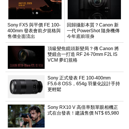
Sony FX5 與平價 FE 100-
回歸攝影本質？Canon 新
400mm 發表會前夕規格與
一代 PowerShot 隨身機傳
售價全面流出
今年底前現身
頂級變焦鏡頭新變局？傳 Canon 將
雙鏡合一打造 RF 24-70mm F2L IS
VCM 夢幻規格
Sony 正式發表 FE 100-400mm
F5.6-8 OSS，654g 羽量化設計手持
更輕鬆
Sony RX10 V 高倍率類單眼相機正
式在台發表！建議售價 NT$ 65,980