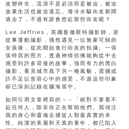
改變終生，流浪不是必須而是被迫，被迫
放棄生活也被迫遺忘。潑冷水驅街友新聞
過去了，不過有誰會想起那些街友呢？
Lee Jeffries，英國曼徹斯特攝影師，原
從事運動攝影，偶然遇見一位無家可歸的
女孩後，從此開始進行街友的拍攝。一張
張特寫的照片，透過神情彷彿能夠從中去
感受到許多背後的故事，強而有力的黑白
攝影，看見城市底下另一種風貌，震撼或
許不足以形容心中的感受，不過這些印象
卻已深刻記錄在腦海當中。
如同引用文章裡寫的－－「絕對不要看不
起任何人，除非你正在幫助他們。我傾注
我的身心和靈魂去捕捉人類最真實的本
性。純潔的美麗和天真的童年，都已陷入