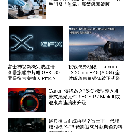
手開發「無氟」新型鏡頭鍍膜
富士神祕新機完成註冊！
挑戰視野極限！Tamron
會是旗艦中片幅 GFX180
12-20mm F2.8 (A084) 全
還是復古旁軸 X-Pro4？
片幅超廣角變焦鏡正式發
表
Canon 傳將為 APS-C 機型導入堆
疊式感光元件！EOS R7 Mark II 或
迎來高速讀出升級
經典復古血統再現？富士下一代旗
艦相機 X-T6 傳將迎來外觀與色彩科