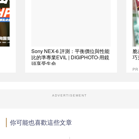
Sony NEX-6 評測：平衡價位與性能
脆
比的準專業EVIL | DIGIPHOTO-用鏡
巧
頭享受生命
P
ADVERTISEMENT
你可能也喜歡這些文章