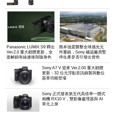
Panasonic LUMIX S9 釋出
熊本強震襲擊全球感光元
Ver.2.0 重大韌體更新，全
件重鎮，Sony 確認廠房暫
面解鎖有線連接與隨身色
停生產是否引發出貨危
調編輯
機？
Sony A7 V 迎來 Ver.2.00 重大韌體
更新：32 位元浮點音訊錄製與數位
簽章功能登場
Sony 正式發表第五代高倍率一體式
相機 RX10 V，雙影像處理器與 AI
單元上身