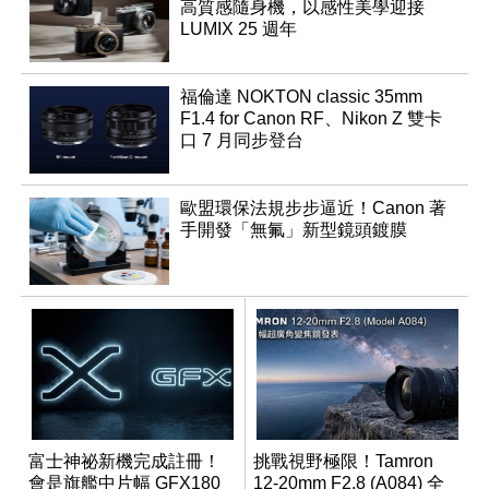
高質感隨身機，以感性美學迎接
LUMIX 25 週年
福倫達 NOKTON classic 35mm
F1.4 for Canon RF、Nikon Z 雙卡
口 7 月同步登台
歐盟環保法規步步逼近！Canon 著
手開發「無氟」新型鏡頭鍍膜
富士神祕新機完成註冊！
挑戰視野極限！Tamron
會是旗艦中片幅 GFX180
12-20mm F2.8 (A084) 全