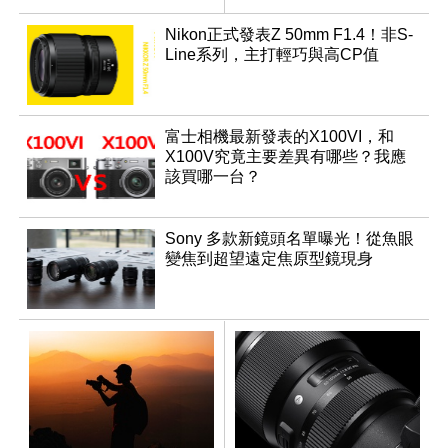
15 倍光學變焦
Nikon正式發表Z 50mm F1.4！非S-
Line系列，主打輕巧與高CP值
富士相機最新發表的X100VI，和
X100V究竟主要差異有哪些？我應
該買哪一台？
Sony 多款新鏡頭名單曝光！從魚眼
變焦到超望遠定焦原型鏡現身