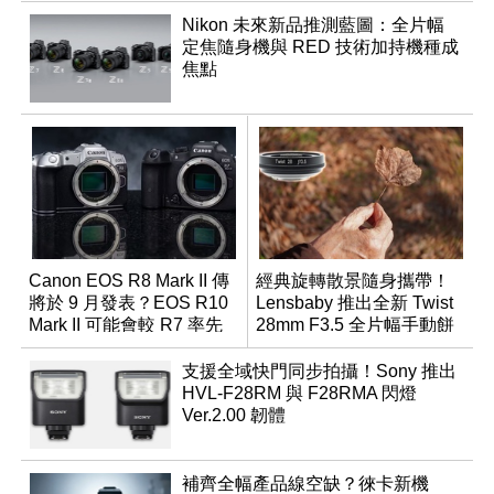
Nikon 未來新品推測藍圖：全片幅
定焦隨身機與 RED 技術加持機種成
焦點
Canon EOS R8 Mark II 傳
經典旋轉散景隨身攜帶！
將於 9 月發表？EOS R10
Lensbaby 推出全新 Twist
Mark II 可能會較 R7 率先
28mm F3.5 全片幅手動餅
推出
乾鏡
支援全域快門同步拍攝！Sony 推出
HVL-F28RM 與 F28RMA 閃燈
Ver.2.00 韌體
補齊全幅產品線空缺？徠卡新機