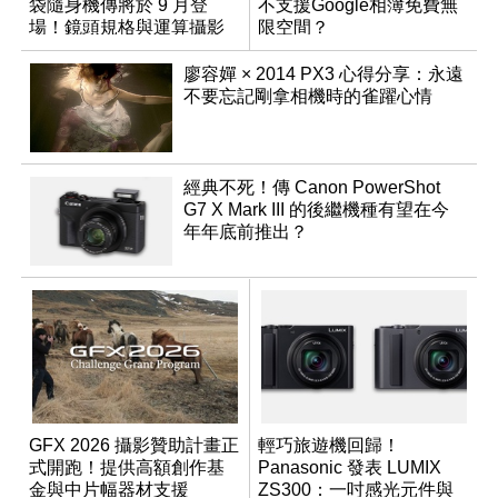
袋隨身機傳將於 9 月登
不支援Google相簿免費無
場！鏡頭規格與運算攝影
限空間？
升級成為焦點
廖容嬋 × 2014 PX3 心得分享：永遠
不要忘記剛拿相機時的雀躍心情
經典不死！傳 Canon PowerShot
G7 X Mark III 的後繼機種有望在今
年年底前推出？
GFX 2026 攝影贊助計畫正
輕巧旅遊機回歸！
式開跑！提供高額創作基
Panasonic 發表 LUMIX
金與中片幅器材支援
ZS300：一吋感光元件與