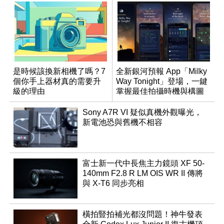
是時候該換新相機了嗎？7
全新銀河預報 App「Milky
個你手上器材真的需要升
Way Tonight」登場，一鍵
級的理由
掌握最佳拍攝時機與構圖
Sony A7R VI 疑似真機外觀曝光，
新電池恐與舊機不相容
富士新一代中長焦主力鏡頭 XF 50-
140mm F2.8 R LM OIS WR II 傳將
與 X-T6 同步亮相
橫拍豎拍補光都沒問題！神牛發表