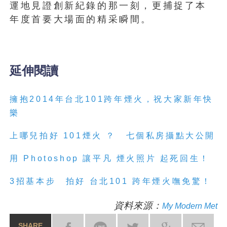
運地見證創新紀錄的那一刻，更捕捉了本
年度首要大場面的精采瞬間。
延伸閱讀
擁抱2014年台北101跨年煙火，祝大家新年快
樂
上哪兒拍好 101
煙
火
？ 七個私房攝點大公開
用 Photoshop 讓平凡
煙
火
照片 起死回生！
3招基本步 拍好 台北101 跨年
煙
火
嘸免驚！
資料來源：
My Modern Met
SHARE