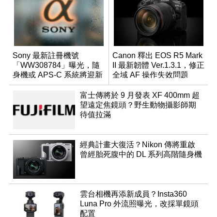
Sony 最新註冊機號
Canon 釋出 EOS R5 Mark
「WW308784」曝光，隨
II 最新韌體 Ver.1.3.1，修正
身機或 APS-C 系統將迎新
全域 AF 操作失效問題
成員？
富士傳將於 9 月發表 XF 400mm 超
望遠定焦鏡頭？野生動物攝影師期
待值拉滿
經典計畫大復活？Nikon 傳將重啟
曾經胎死腹中的 DL 系列高階隨身機
雲台相機再添新成員？Insta360
Luna Pro 外流照曝光，改採單鏡頭
配置