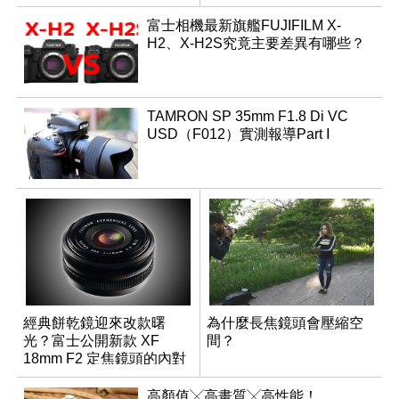
富士相機最新旗艦FUJIFILM X-
H2、X-H2S究竟主要差異有哪些？
TAMRON SP 35mm F1.8 Di VC
USD（F012）實測報導Part Ⅰ
經典餅乾鏡迎來改款曙
為什麼長焦鏡頭會壓縮空
光？富士公開新款 XF
間？
18mm F2 定焦鏡頭的內對
焦專利
高顏值╳高畫質╳高性能！