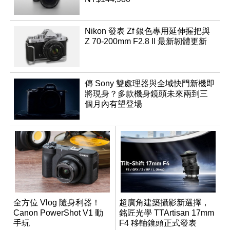
Nikon 發表 Zf 銀色專用延伸握把與
Z 70-200mm F2.8 II 最新韌體更新
傳 Sony 雙處理器與全域快門新機即
將現身？多款機身鏡頭未來兩到三
個月內有望登場
全方位 Vlog 隨身利器！
超廣角建築攝影新選擇，
Canon PowerShot V1 動
銘匠光學 TTArtisan 17mm
手玩
F4 移軸鏡頭正式發表