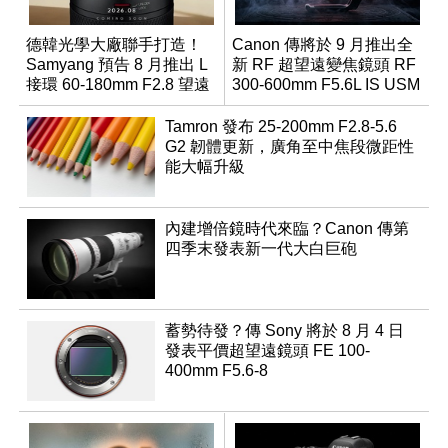
德韓光學大廠聯手打造！
Canon 傳將於 9 月推出全
Samyang 預告 8 月推出 L
新 RF 超望遠變焦鏡頭 RF
接環 60-180mm F2.8 望遠
300-600mm F5.6L IS USM
變焦鏡
Tamron 發布 25-200mm F2.8-5.6
G2 韌體更新，廣角至中焦段微距性
能大幅升級
內建增倍鏡時代來臨？Canon 傳第
四季末發表新一代大白巨砲
蓄勢待發？傳 Sony 將於 8 月 4 日
發表平價超望遠鏡頭 FE 100-
400mm F5.6-8