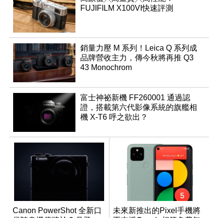
FUJIFILM X100VI快速評測
銷量力壓 M 系列！Leica Q 系列成
品牌營收主力，傳今秋將再推 Q3
43 Monochrom
富士神祕新機 FF260001 通過認
證，搭載第六代影像系統的旗艦相
機 X-T6 呼之欲出？
Canon PowerShot 全新口
未來新推出的Pixel手機將