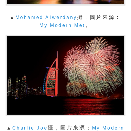
攝，圖片來源：
▲
Mohamed Alwerdany
。
My Modern Met
攝，圖片來源：
▲
Charlie Joe
My Modern