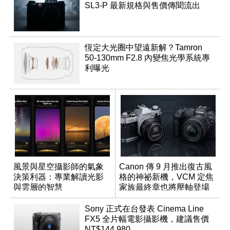
SL3-P 最新規格與售價傳聞流出
恆定大光圈中望遠新解？Tamron
50-130mm F2.8 內變焦光學系統專
利曝光
風景與星空攝影師的氣象
Canon 傳 9 月推出復古風
決策利器：專業解讀光影
格的神祕新機，VCM 定焦
與雲層的智慧
家族最終章也將壓軸登場
App「Atmos」登場
Sony 正式在台發表 Cinema Line
FX5 全片幅電影攝影機，建議售價
NT$144,980