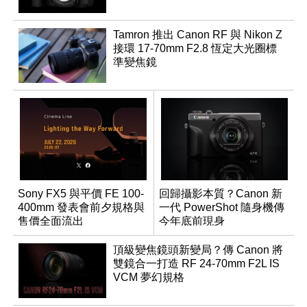
Tamron 推出 Canon RF 與 Nikon Z
接環 17-70mm F2.8 恆定大光圈標
準變焦鏡
Sony FX5 與平價 FE 100-
回歸攝影本質？Canon 新
400mm 發表會前夕規格與
一代 PowerShot 隨身機傳
售價全面流出
今年底前現身
頂級變焦鏡頭新變局？傳 Canon 將
雙鏡合一打造 RF 24-70mm F2L IS
VCM 夢幻規格