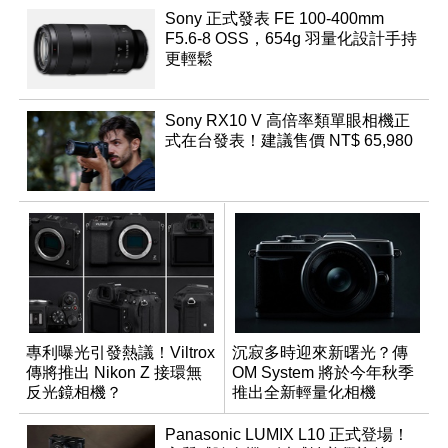
Sony 正式發表 FE 100-400mm
F5.6-8 OSS，654g 羽量化設計手持
更輕鬆
Sony RX10 V 高倍率類單眼相機正
式在台發表！建議售價 NT$ 65,980
專利曝光引發熱議！Viltrox
沉寂多時迎來新曙光？傳
傳將推出 Nikon Z 接環無
OM System 將於今年秋季
反光鏡相機？
推出全新輕量化相機
Panasonic LUMIX L10 正式登場！