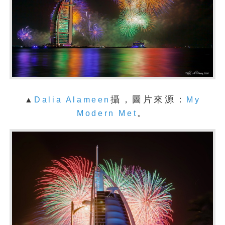
攝，圖片來源：
▲
Dalia Alameen
My
。
Modern Met