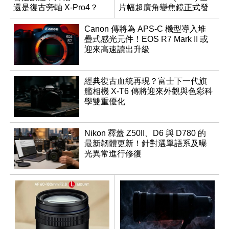
還是復古旁軸 X-Pro4？
片幅超廣角變焦鏡正式發
表
Canon 傳將為 APS-C 機型導入堆
疊式感光元件！EOS R7 Mark II 或
迎來高速讀出升級
經典復古血統再現？富士下一代旗
艦相機 X-T6 傳將迎來外觀與色彩科
學雙重優化
Nikon 釋蓋 Z50II、D6 與 D780 的
最新韌體更新！針對選單語系及曝
光異常進行修復