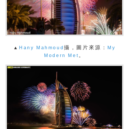
攝，圖片來源：
▲
Hany Mahmoud
My
。
Modern Met