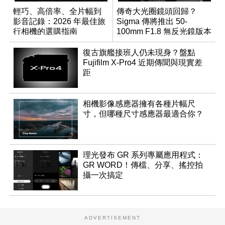
輕巧、高倍率、全片幅到
傳奇大光圈鏡頭回歸？
影音記錄：2026 年最佳旅
Sigma 傳將推出 50-
行相機的選購指南
100mm F1.8 無反光鏡版本
復古旗艦接班人仍未現身？盤點
Fujifilm X-Pro4 近期傳聞與現實差
距
相機影像感應器擁有各種片幅尺
寸，但哪種尺寸感應器最適合你？
理光發布 GR 系列專屬應用程式：
GR WORD！傳檔、分享、搖控拍
攝一次搞定
ADVERTISEMENT