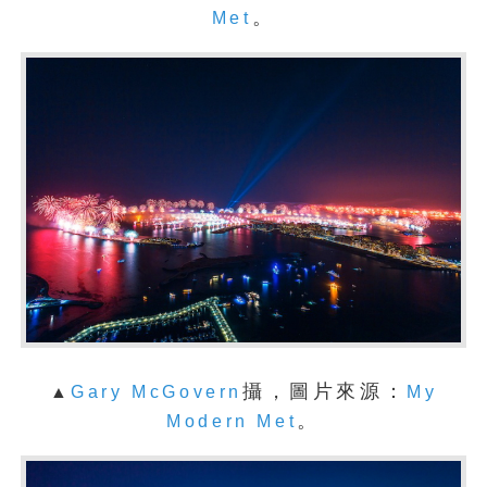
。
Met
攝，圖片來源：
▲
Gary McGovern
My
。
Modern Met