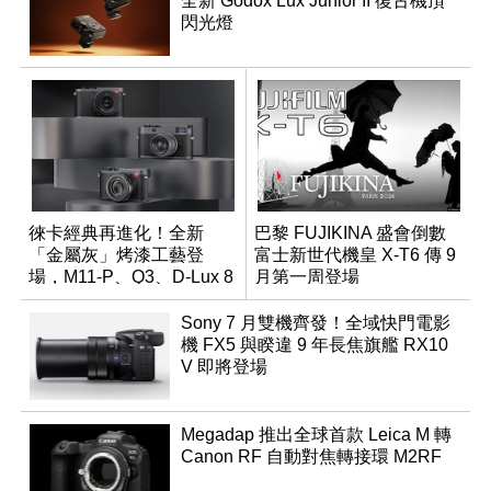
全新 Godox Lux Junior II 復古機頂
閃光燈
徠卡經典再進化！全新
巴黎 FUJIKINA 盛會倒數
「金屬灰」烤漆工藝登
富士新世代機皇 X-T6 傳 9
場，M11-P、Q3、D-Lux 8
月第一周登場
領銜換裝
Sony 7 月雙機齊發！全域快門電影
機 FX5 與睽違 9 年長焦旗艦 RX10
V 即將登場
Megadap 推出全球首款 Leica M 轉
Canon RF 自動對焦轉接環 M2RF