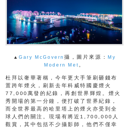
攝，圖片來源：
▲
Gary McGovern
My
。
Modern Met
杜拜以奢華著稱，今年更大手筆刷砸錢布
置跨年煙火，刷新去年科威特國慶煙火
77,000萬發的紀錄，再創世界輝煌。煙火
秀開場的第一分鐘，便打破了世界紀錄，
而全世界最高的哈里塔上的煙火亦受到全
球人們的關注。現場有將近1,700,000人
觀賞，其中包括不少攝影師，他們不僅幸