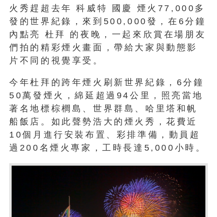
火秀趕超去年 科威特 國慶 煙火77,000多
發的世界紀錄，來到500,000發，在6分鐘
內點亮 杜拜 的夜晚，一起來欣賞在場朋友
們拍的精彩煙火畫面，帶給大家與動態影
片不同的視覺享受。
今年杜拜的跨年煙火刷新世界紀錄，6分鐘
50萬發煙火，綿延超過94公里，照亮當地
著名地標棕櫚島、世界群島、哈里塔和帆
船飯店。如此聲勢浩大的煙火秀，花費近
10個月進行安裝布置、彩排準備，動員超
過200名煙火專家，工時長達5,000小時。