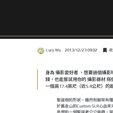
Lucy Wu
2013/12/23 09:02
收
身為 攝影愛好者 ，想要過個攝影
錢，也能嘗試用你的 攝影器材 搭個
一個高17.4英尺（近5.4公尺）
聖誕樹的形狀，雖然和腳架有
於舊金山的Custom SLR心
串燈和一個聖誕老公公裝飾，架