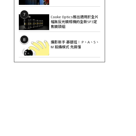
7
Cooke Optics推出適用於全片
幅無反光鏡相機的全新SP3定
焦鏡頭組
8
攝影新手 基礎班： P、A、S、
M 拍攝模式 先搞懂