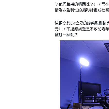
了他們腳架的穩固性？），而
構及非盈利性的攝影計畫或社
這棵高約5.4公尺的腳架聖誕樹大
元），不過應該還是不敵前幾
歡哪一棵呢？