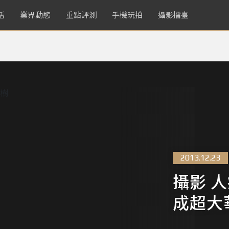
活
業界動態
重點評測
手機玩拍
攝影擂臺
2013.12.23
攝影 人
成超大