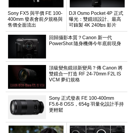
Sony FX5 與平價 FE 100-
DJI Osmo Pocket 4P 正式
400mm 發表會前夕規格與
曝光：雙鏡頭設計、最高
售價全面流出
可錄製 4K 240fps 影片
回歸攝影本質？Canon 新一代
PowerShot 隨身機傳今年底前現身
頂級變焦鏡頭新變局？傳 Canon 將
雙鏡合一打造 RF 24-70mm F2L IS
VCM 夢幻規格
Sony 正式發表 FE 100-400mm
F5.6-8 OSS，654g 羽量化設計手持
更輕鬆