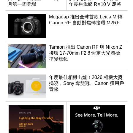
月第一周登場
年長焦旗艦 RX10 V 即將
登場
Megadap 推出全球首款 Leica M 轉
Canon RF 自動對焦轉接環 M2RF
Tamron 推出 Canon RF 與 Nikon Z
接環 17-70mm F2.8 恆定大光圈標
準變焦鏡
年度最佳相機出爐！2026 相機大獎
揭曉，Sony 奪雙冠、Canon 獲用戶
青睞