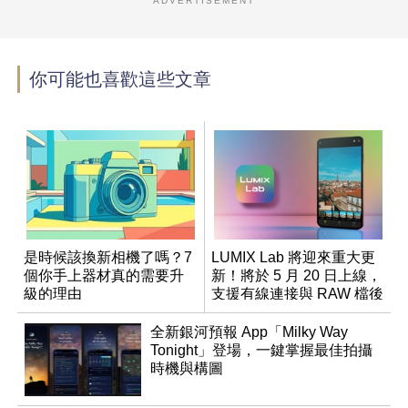
ADVERTISEMENT
你可能也喜歡這些文章
是時候該換新相機了嗎？7
LUMIX Lab 將迎來重大更
個你手上器材真的需要升
新！將於 5 月 20 日上線，
級的理由
支援有線連接與 RAW 檔後
製
全新銀河預報 App「Milky Way
Tonight」登場，一鍵掌握最佳拍攝
時機與構圖