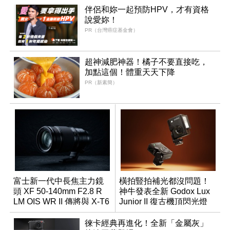
伴侶和妳一起預防HPV，才有資格
說愛妳！
PR（台灣癌症基金會）
超神減肥神器！橘子不要直接吃，
加點這個！體重天天下降
PR（新素簡）
富士新一代中長焦主力鏡
橫拍豎拍補光都沒問題！
頭 XF 50-140mm F2.8 R
神牛發表全新 Godox Lux
LM OIS WR II 傳將與 X-T6
Junior II 復古機頂閃光燈
同步亮相
徠卡經典再進化！全新「金屬灰」