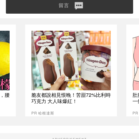
留言
，腰
脆友都說相見恨晚！苦甜72%比利時
肚
巧克力 大人味爆紅！
一
PR 哈根達斯
PR