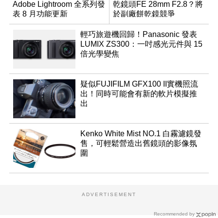
Adobe Lightroom 全系列發
乾鏡頭FE 28mm F2.8？將
表 8 月功能更新
於副廠餅乾鏡競爭
輕巧旅遊機回歸！Panasonic 發表
LUMIX ZS300：一吋感光元件與 15
倍光學變焦
疑似FUJIFILM GFX100 II實機照流
出！同時可能會有新的軟片模擬推
出
Kenko White Mist NO.1 白霧濾鏡發
售，可輕鬆營造出舊鏡頭的影像氛
圍
ADVERTISEMENT
Recommended by