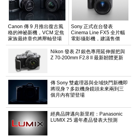
Canon 傳 9 月推出復古風
Sony 正式在台發表
格的神祕新機，VCM 定焦
Cinema Line FX5 全片幅
家族最終章也將壓軸登場
電影攝影機，建議售價
NT$144,980
Nikon 發表 Zf 銀色專用延伸握把與
Z 70-200mm F2.8 II 最新韌體更新
傳 Sony 雙處理器與全域快門新機即
將現身？多款機身鏡頭未來兩到三
個月內有望登場
經典品牌邁向新里程：Panasonic
LUMIX 25 週年產品發表大預測