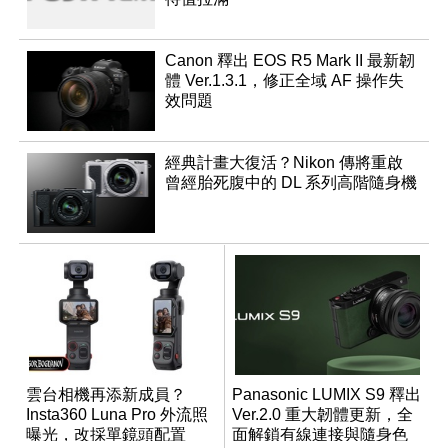
Canon 釋出 EOS R5 Mark II 最新韌
體 Ver.1.3.1，修正全域 AF 操作失
效問題
經典計畫大復活？Nikon 傳將重啟
曾經胎死腹中的 DL 系列高階隨身機
雲台相機再添新成員？
Panasonic LUMIX S9 釋出
Insta360 Luna Pro 外流照
Ver.2.0 重大韌體更新，全
曝光，改採單鏡頭配置
面解鎖有線連接與隨身色