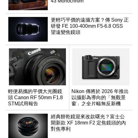
43 Monochrom
更輕巧平價的遠攝方案？傳 Sony 正
研發 FE 100-400mm F5-6.8 OSS
望遠變焦鏡頭
輕便易攜的平價大光圈鏡
Nikon 傳將於 2026 年推出
頭 Canon RF 50mm F1.8
以攝影為導向的「無觀景
STM試用報告
窗」之全片幅無反新機
經典餅乾鏡迎來改款曙光？富士公
開新款 XF 18mm F2 定焦鏡頭的內
對焦專利