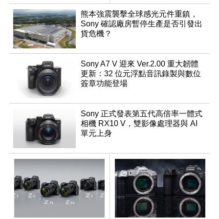
調編輯
熊本強震襲擊全球感光元件重鎮，
Sony 確認廠房暫停生產是否引發出
貨危機？
Sony A7 V 迎來 Ver.2.00 重大韌體
更新：32 位元浮點音訊錄製與數位
簽章功能登場
Sony 正式發表第五代高倍率一體式
相機 RX10 V，雙影像處理器與 AI
單元上身