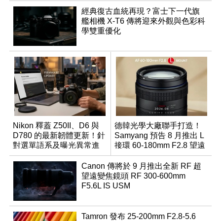
經典復古血統再現？富士下一代旗
艦相機 X-T6 傳將迎來外觀與色彩科
學雙重優化
Nikon 釋蓋 Z50II、D6 與
德韓光學大廠聯手打造！
D780 的最新韌體更新！針
Samyang 預告 8 月推出 L
對選單語系及曝光異常進
接環 60-180mm F2.8 望遠
行修復
變焦鏡
Canon 傳將於 9 月推出全新 RF 超
望遠變焦鏡頭 RF 300-600mm
F5.6L IS USM
Tamron 發布 25-200mm F2.8-5.6