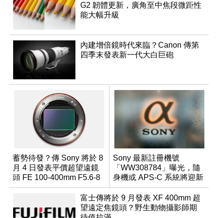
G2 韌體更新，廣角至中焦段微距性
能大幅升級
內建增倍鏡時代來臨？Canon 傳第
四季末發表新一代大白巨砲
蓄勢待發？傳 Sony 將於 8
Sony 最新註冊機號
月 4 日發表平價超望遠鏡
「WW308784」曝光，隨
頭 FE 100-400mm F5.6-8
身機或 APS-C 系統將迎新
成員？
富士傳將於 9 月發表 XF 400mm 超
望遠定焦鏡頭？野生動物攝影師期
待值拉滿