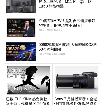
烤漆工藝登場，M11-P、Q3、D-
Lux 8 領銜換裝
立即諮詢HPV！是對自己健康最好
的投資，把握現在不嫌晚！
PR（台灣癌症基金會）
009829掌握AI關鍵 大華韓國KOSPI
50今強勢開募
PR（大華銀全能行銷方案）
巴黎 FUJIKINA 盛會倒數
Sony 7 月雙機齊發！全域
富士新世代機皇 X-T6 傳 9
快門電影機 FX5 與睽違 9