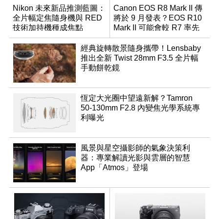
Nikon 未來新品推測藍圖：
Canon EOS R8 Mark II 傳
全片幅定焦隨身機與 RED
將於 9 月發表？EOS R10
技術加持機種成焦點
Mark II 可能會較 R7 率先
推出
經典旋轉散景隨身攜帶！Lensbaby
推出全新 Twist 28mm F3.5 全片幅
手動餅乾鏡
恆定大光圈中望遠新解？Tamron
50-130mm F2.8 內變焦光學系統專
利曝光
風景與星空攝影師的氣象決策利
器：專業解讀光影與雲層的智慧
App「Atmos」登場