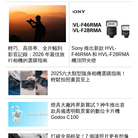
輕巧、高倍率、全片幅到
Sony 推出新款 HVL-
影音記錄：2026 年最佳旅
F46RMA 和 HVL-F28RMA
行相機的選購指南
機頂閃光燈
2025六大類型隨身相機選購指南！
輕鬆拍照畫質至上
燈具大廠跨界新嘗試？神牛推出首
款具備透明觀景窗的數位卡片機
Godox C100
打破全局框架！7 個讓照片更有想像