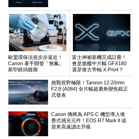
歐盟環保法規步步逼近！
富士神祕新機完成註冊！
Canon 著手開發「無氟」
會是旗艦中片幅 GFX180
新型鏡頭鍍膜
還是復古旁軸 X-Pro4？
挑戰視野極限！Tamron 12-20mm
F2.8 (A084) 全片幅超廣角變焦鏡正
式發表
Canon 傳將為 APS-C 機型導入堆
疊式感光元件！EOS R7 Mark II 或
迎來高速讀出升級