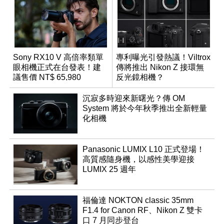
Sony RX10 V 高倍率類單
專利曝光引發熱議！Viltrox
眼相機正式在台發表！建
傳將推出 Nikon Z 接環無
議售價 NT$ 65,980
反光鏡相機？
沉寂多時迎來新曙光？傳 OM
System 將於今年秋季推出全新輕量
化相機
Panasonic LUMIX L10 正式登場！
高質感隨身機，以感性美學迎接
LUMIX 25 週年
福倫達 NOKTON classic 35mm
F1.4 for Canon RF、Nikon Z 雙卡
口 7 月同步登台