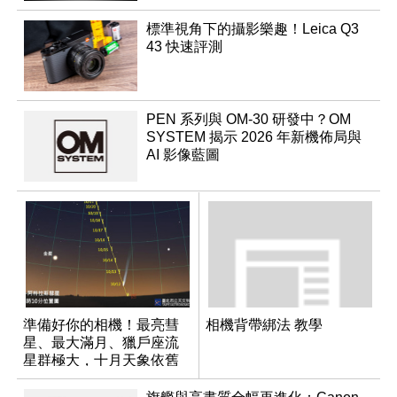
標準視角下的攝影樂趣！Leica Q3
43 快速評測
PEN 系列與 OM-30 研發中？OM
SYSTEM 揭示 2026 年新機佈局與
AI 影像藍圖
準備好你的相機！最亮彗
相機背帶綁法 教學
星、最大滿月、獵戶座流
星群極大，十月天象依舊
精彩！