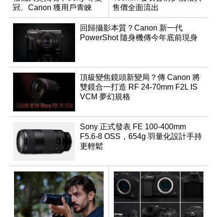
冠、Canon 獲用戶青睞
售價全面流出
回歸攝影本質？Canon 新一代
PowerShot 隨身機傳今年底前現身
頂級變焦鏡頭新變局？傳 Canon 將
雙鏡合一打造 RF 24-70mm F2L IS
VCM 夢幻規格
Sony 正式發表 FE 100-400mm
F5.6-8 OSS，654g 羽量化設計手持
更輕鬆