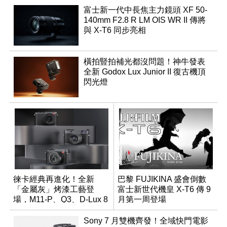
富士新一代中長焦主力鏡頭 XF 50-
140mm F2.8 R LM OIS WR II 傳將
與 X-T6 同步亮相
橫拍豎拍補光都沒問題！神牛發表
全新 Godox Lux Junior II 復古機頂
閃光燈
徠卡經典再進化！全新
巴黎 FUJIKINA 盛會倒數
「金屬灰」烤漆工藝登
富士新世代機皇 X-T6 傳 9
場，M11-P、Q3、D-Lux 8
月第一周登場
領銜換裝
Sony 7 月雙機齊發！全域快門電影