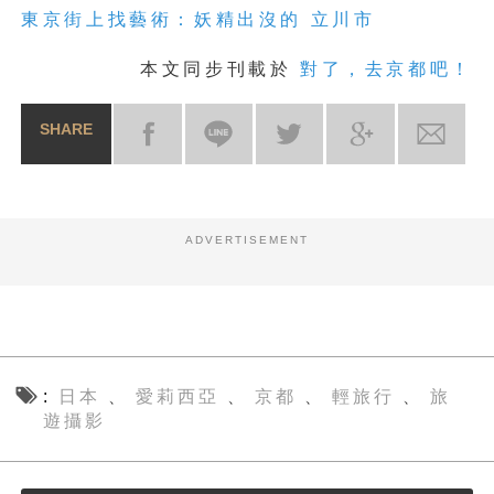
東
京
街上找藝術：妖精出沒的 立川市
本文同步刊載於
對了，去京都吧！
SHARE
ADVERTISEMENT
日本
愛莉西亞
京都
輕旅行
旅
、
、
、
、
遊攝影