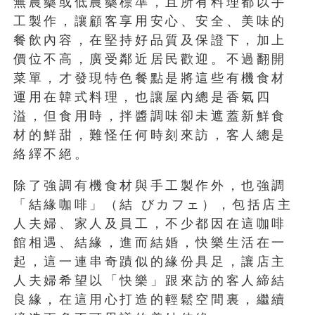
無農藥或低農藥標準，且所有料理都以手
工製作，讓顧客享用安心、安全、美味的
餐飲內容，在堅持好品質及保證下，加上
價位不高，廣受鄰近居民歡迎。不過翻開
菜單，才發現特色餐點是將這些有機食材
運用在韓式料理，也讓屋內總是香氣四
溢，但食用時，拌醬調味卻未遮蓋新鮮食
材的鮮甜，難怪任何時刻來訪，客人總是
絡繹不絕。
除了強調有機食材與手工製作外，也強調
「結緣咖啡」（結 びカフェ），包括店主
人夫婦、家人及員工，不少都因在這咖啡
館相遇、結緣，進而結婚，快樂生活在一
起，這一連串奇蹟似的緣份具足，讓店主
人夫婦希望以「快樂」跟來訪的客人締結
良緣，在這用心打造的輕鬆空間裏，繼續