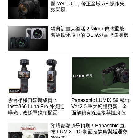
體 Ver.1.3.1，修正全域 AF 操作失
效問題
經典計畫大復活？Nikon 傳將重啟
曾經胎死腹中的 DL 系列高階隨身機
雲台相機再添新成員？
Panasonic LUMIX S9 釋出
Insta360 Luna Pro 外流照
Ver.2.0 重大韌體更新，全
曝光，改採單鏡頭配置
面解鎖有線連接與隨身色
調編輯
預購熱潮超乎預期！Panasonic 宣
布 LUMIX L10 將面臨缺貨與延遲交
貨時間