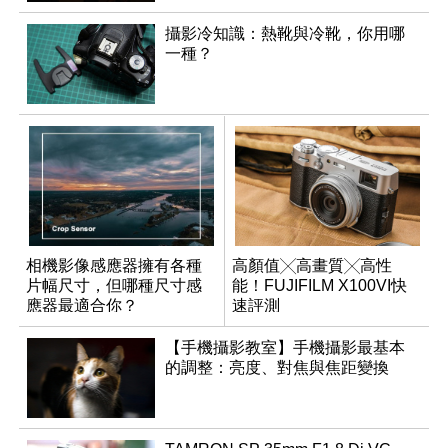
攝影冷知識：熱靴與冷靴，你用哪
一種？
相機影像感應器擁有各種
高顏值╳高畫質╳高性
片幅尺寸，但哪種尺寸感
能！FUJIFILM X100VI快
應器最適合你？
速評測
【手機攝影教室】手機攝影最基本
的調整：亮度、對焦與焦距變換