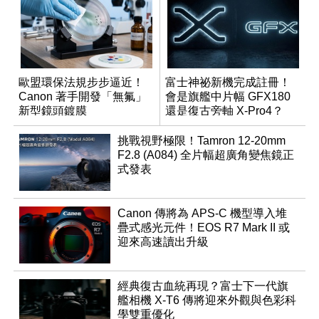
歐盟環保法規步步逼近！
富士神祕新機完成註冊！
Canon 著手開發「無氟」
會是旗艦中片幅 GFX180
新型鏡頭鍍膜
還是復古旁軸 X-Pro4？
挑戰視野極限！Tamron 12-20mm
F2.8 (A084) 全片幅超廣角變焦鏡正
式發表
Canon 傳將為 APS-C 機型導入堆
疊式感光元件！EOS R7 Mark II 或
迎來高速讀出升級
經典復古血統再現？富士下一代旗
艦相機 X-T6 傳將迎來外觀與色彩科
學雙重優化