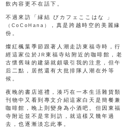
飲內容更不在話下。
不過來訪「縁結 びカフェここはな 」
，真是跨越時空的美麗緣
（CoCoHana）
份。
燦紅楓葉季節跟著人潮走訪東福寺時，行
經這家位於
東福寺站附近的咖啡館，老
JR
古懷舊味的建築就頗吸引我的注意，但午
后二點，居然還有大批排隊人潮在外等
候。
夜晚的書店巡禮，湊巧在一本生活雜貨類
刊物中又看到專文介紹這家白天是簡餐兼
咖啡館，晚上則變身為小酒吧。但因東福
寺附近並不是常到訪，就這樣又幾年過
去，也逐漸淡忘此事。