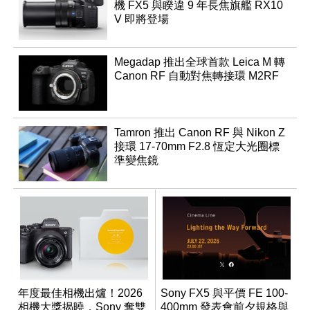
機 FX5 與睽違 9 年長焦旗艦 RX10
V 即將登場
Megadap 推出全球首款 Leica M 轉
Canon RF 自動對焦轉接環 M2RF
Tamron 推出 Canon RF 與 Nikon Z
接環 17-70mm F2.8 恆定大光圈標
準變焦鏡
年度最佳相機出爐！2026
Sony FX5 與平價 FE 100-
相機大獎揭曉，Sony 奪雙
400mm 發表會前夕規格與