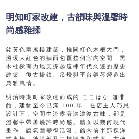
明知町家改建，古韻味與溫馨時
尚感雜揉
銘黃色兩層樓建築，推開紅色木框大門，
溫暖大紅色的牆面包覆整個室內空間，黑
木柱樑有力地支撐起這棟年代久遠的歷史
建築，復古掛鐘、吊燈與平台鋼琴營造出
典雅風情。
明治時期町家改建而成的 ここはな 咖啡
館，建物至今已滿
年，在店主人巧思
100
設計下，空間中流露著濃濃復古味，卻是
溫馨中帶著幾許時尚感。牆面以幾何現代
畫作，讓氛圍變得活潑，館內前半部採洋