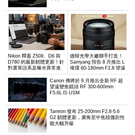
Nikon 釋蓋 Z50II、D6 與
德韓光學大廠聯手打造！
D780 的最新韌體更新！針
Samyang 預告 8 月推出 L
對選單語系及曝光異常進
接環 60-180mm F2.8 望遠
行修復
變焦鏡
Canon 傳將於 9 月推出全新 RF 超
望遠變焦鏡頭 RF 300-600mm
F5.6L IS USM
Tamron 發布 25-200mm F2.8-5.6
G2 韌體更新，廣角至中焦段微距性
能大幅升級