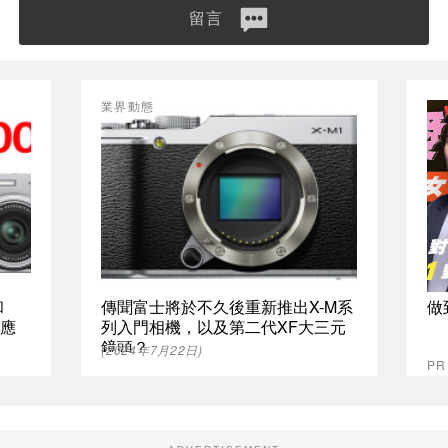
留言
業界動態
和
傳聞富士將於不久後重新推出X-M系
做
我應
列入門相機，以及第二代XF大三元
鏡頭？
(2024年7月22日)
P