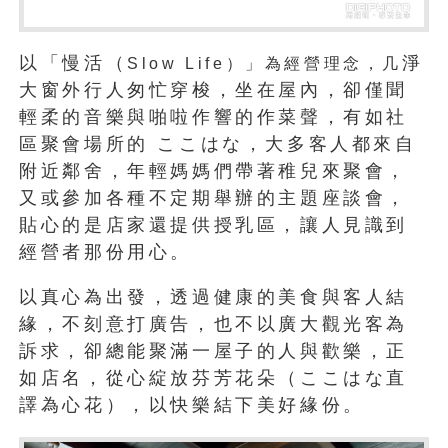
以「慢活（
淨
Slow
Life）
」為經營理念，几
大窗外行人匆忙穿梭，坐在屋內，卻僅聞
輕柔的音樂與啪啦作響的作菜聲，有如社
區聚會場所的 ここはな，大多客人都來自
附近鄰舍，年輕媽媽們帶著稚兒來聚會，
又或參加各種不定期舉辦的主題座談會，
貼心的是店家還提供授乳區，讓人見識到
經營者那份用心。
以真心為出發，透過健康的美食與客人結
緣，不刻意打廣告，也不以廣大觀光客為
訴求，卻總能聚滿一屋子的人與歡樂，正
如店名，從心綻放芬芳花朵（ここはな直
譯為心花），以快樂結下美好緣份。