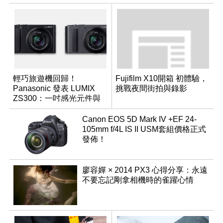
輕巧旅遊機回歸！
Fujifilm X10開箱 初體驗，
Panasonic 發表 LUMIX
挑戰夜間街拍與錄影
ZS300：一吋感光元件與
15 倍光學變焦
Canon EOS 5D Mark IV +EF 24-
105mm f/4L IS II USM套組價格正式
發佈！
廖容嬋 × 2014 PX3 心得分享：永遠
不要忘記剛拿相機時的雀躍心情