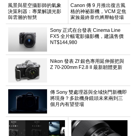
風景與星空攝影師的氣象
Canon 傳 9 月推出復古風
決策利器：專業解讀光影
格的神祕新機，VCM 定焦
與雲層的智慧
家族最終章也將壓軸登場
App「Atmos」登場
Sony 正式在台發表 Cinema Line
FX5 全片幅電影攝影機，建議售價
NT$144,980
Nikon 發表 Zf 銀色專用延伸握把與
Z 70-200mm F2.8 II 最新韌體更新
傳 Sony 雙處理器與全域快門新機即
將現身？多款機身鏡頭未來兩到三
個月內有望登場