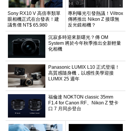
Sony RX10 V 高倍率類單
專利曝光引發熱議！Viltrox
眼相機正式在台發表！建
傳將推出 Nikon Z 接環無
議售價 NT$ 65,980
反光鏡相機？
沉寂多時迎來新曙光？傳 OM
System 將於今年秋季推出全新輕量
化相機
Panasonic LUMIX L10 正式登場！
高質感隨身機，以感性美學迎接
LUMIX 25 週年
福倫達 NOKTON classic 35mm
F1.4 for Canon RF、Nikon Z 雙卡
口 7 月同步登台