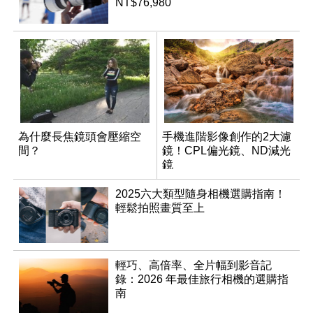
NT$76,980
為什麼長焦鏡頭會壓縮空
手機進階影像創作的2大濾
間？
鏡！CPL偏光鏡、ND減光
鏡
2025六大類型隨身相機選購指南！
輕鬆拍照畫質至上
輕巧、高倍率、全片幅到影音記
錄：2026 年最佳旅行相機的選購指
南