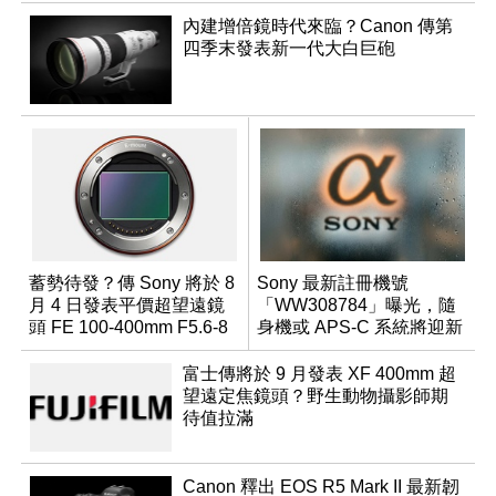
內建增倍鏡時代來臨？Canon 傳第
四季末發表新一代大白巨砲
蓄勢待發？傳 Sony 將於 8
Sony 最新註冊機號
月 4 日發表平價超望遠鏡
「WW308784」曝光，隨
頭 FE 100-400mm F5.6-8
身機或 APS-C 系統將迎新
成員？
富士傳將於 9 月發表 XF 400mm 超
望遠定焦鏡頭？野生動物攝影師期
待值拉滿
Canon 釋出 EOS R5 Mark II 最新韌