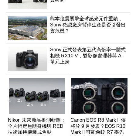
熊本強震襲擊全球感光元件重鎮，
Sony 確認廠房暫停生產是否引發出
貨危機？
Sony 正式發表第五代高倍率一體式
相機 RX10 V，雙影像處理器與 AI
單元上身
Nikon 未來新品推測藍圖：
Canon EOS R8 Mark II 傳
全片幅定焦隨身機與 RED
將於 9 月發表？EOS R10
技術加持機種成焦點
Mark II 可能會較 R7 率先