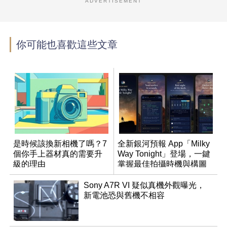
ADVERTISEMENT
你可能也喜歡這些文章
是時候該換新相機了嗎？7
全新銀河預報 App「Milky
個你手上器材真的需要升
Way Tonight」登場，一鍵
級的理由
掌握最佳拍攝時機與構圖
Sony A7R VI 疑似真機外觀曝光，
新電池恐與舊機不相容