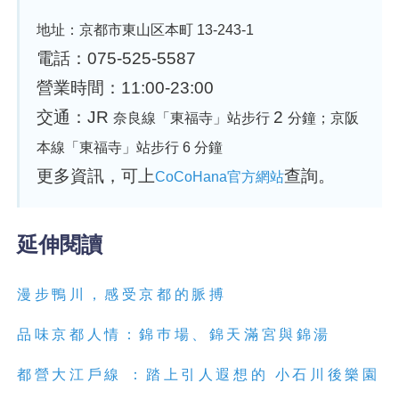
地址：京都市東山区本町
13-243-1
電話：075-525-5587
營業時間：11:00-23:00
交通：JR
2
奈良線「東福寺」站步行
分
鐘；
京阪
本線「東福寺」站步行
6 分
鐘
更多資訊，可上
查詢。
CoCoHana官方網站
延伸閱讀
漫步鴨川，感受
京
都
的脈搏
品味
京
都
人情：錦巿場、錦天滿宮與錦湯
都
營大江戶線 ：踏上引人遐想的 小石川後樂園