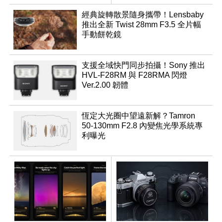
推出
經典旋轉散景隨身攜帶！Lensbaby
推出全新 Twist 28mm F3.5 全片幅
手動餅乾鏡
支援全域快門同步拍攝！Sony 推出
HVL-F28RM 與 F28RMA 閃燈
Ver.2.00 韌體
恆定大光圈中望遠新解？Tamron
50-130mm F2.8 內變焦光學系統專
利曝光