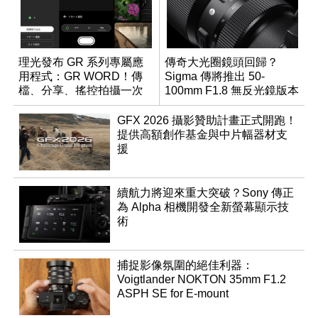
理光發布 GR 系列專屬應
傳奇大光圈鏡頭回歸？
用程式：GR WORD！傳
Sigma 傳將推出 50-
檔、分享、搖控拍攝一次
100mm F1.8 無反光鏡版本
搞定
GFX 2026 攝影贊助計畫正式開跑！
提供高額創作基金與中片幅器材支
援
續航力將迎來重大突破？Sony 傳正
為 Alpha 相機開發全新螢幕顯示技
術
捕捉影像氛圍的絕佳利器：
Voigtlander NOKTON 35mm F1.2
ASPH SE for E-mount