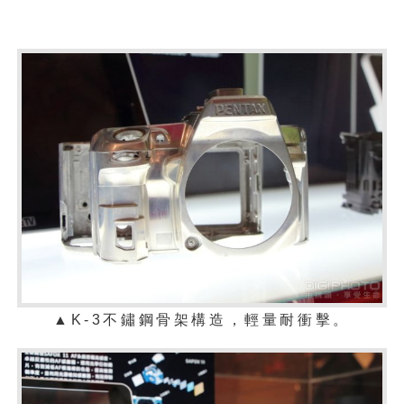
▲K-3不鏽鋼骨架構造，輕量耐衝擊。