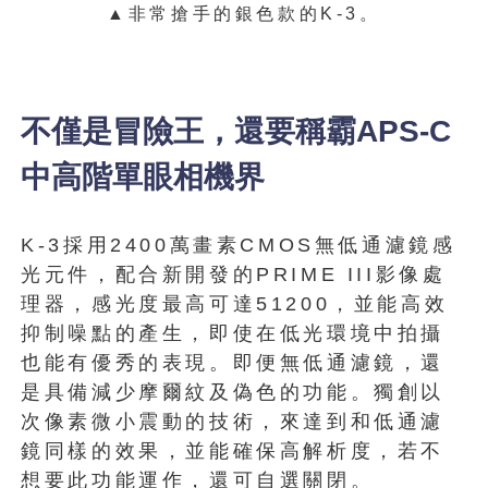
▲非常搶手的銀色款的K-3。
不僅是冒險王，還要稱霸APS-C
中高階單眼相機界
K-3採用2400萬畫素CMOS無低通濾鏡感
光元件，配合新開發的PRIME III影像處
理器，感光度最高可達51200，並能高效
抑制噪點的產生，即使在低光環境中拍攝
也能有優秀的表現。即便無低通濾鏡，還
是具備減少摩爾紋及偽色的功能。獨創以
次像素微小震動的技術，來達到和低通濾
鏡同樣的效果，並能確保高解析度，若不
想要此功能運作，還可自選關閉。