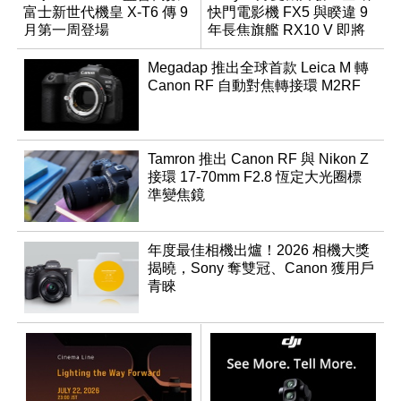
富士新世代機皇 X-T6 傳 9
快門電影機 FX5 與睽違 9
月第一周登場
年長焦旗艦 RX10 V 即將
登場
Megadap 推出全球首款 Leica M 轉
Canon RF 自動對焦轉接環 M2RF
Tamron 推出 Canon RF 與 Nikon Z
接環 17-70mm F2.8 恆定大光圈標
準變焦鏡
年度最佳相機出爐！2026 相機大獎
揭曉，Sony 奪雙冠、Canon 獲用戶
青睞