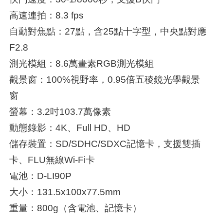
高速連拍：8.3 fps
自動對焦點：27點，含25點十字型，中央點對應
F2.8
測光模組：8.6萬畫素RGB測光模組
觀景窗：100%視野率，0.95倍五稜鏡光學觀景
窗
螢幕：3.2吋103.7萬像素
動態錄影：4K、Full HD、HD
儲存裝置：SD/SDHC/SDXC記憶卡，支援雙插
卡、FLU無線Wi-Fi卡
電池：D-LI90P
大小：131.5x100x77.5mm
重量：800g（含電池、記憶卡）