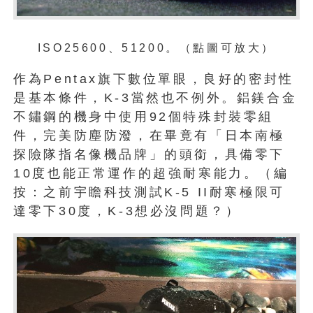
ISO25600、51200。（點圖可放大）
作為Pentax旗下數位單眼，良好的密封性
是基本條件，K-3當然也不例外。鋁鎂合金
不鏽鋼的機身中使用92個特殊封裝零組
件，完美防塵防潑，在畢竟有「日本南極
探險隊指名像機品牌」的頭銜，具備零下
10度也能正常運作的超強耐寒能力。（編
按：之前宇瞻科技測試K-5 II耐寒極限可
達零下30度，K-3想必沒問題？）