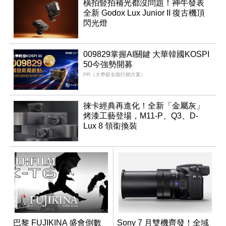
橫拍豎拍補光都沒問題！神牛發表
全新 Godox Lux Junior II 復古機頂
閃光燈
009829掌握AI關鍵 大華韓國KOSPI
50今強勢開募
PR（大華銀全能行銷方案）
徠卡經典再進化！全新「金屬灰」
烤漆工藝登場，M11-P、Q3、D-
Lux 8 領銜換裝
巴黎 FUJIKINA 盛會倒數
Sony 7 月雙機齊發！全域