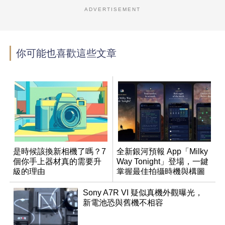
ADVERTISEMENT
你可能也喜歡這些文章
是時候該換新相機了嗎？7
全新銀河預報 App「Milky
個你手上器材真的需要升
Way Tonight」登場，一鍵
級的理由
掌握最佳拍攝時機與構圖
Sony A7R VI 疑似真機外觀曝光，
新電池恐與舊機不相容