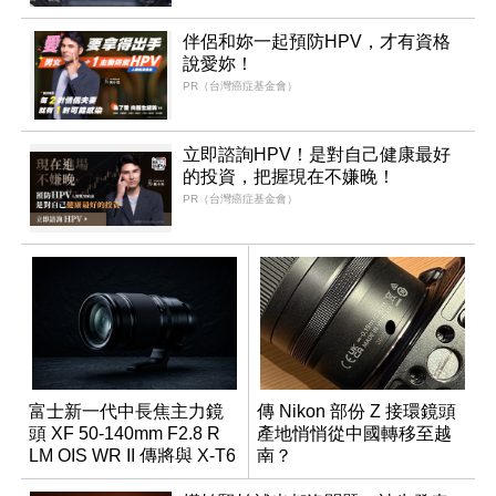
伴侶和妳一起預防HPV，才有資格
說愛妳！
PR（台灣癌症基金會）
立即諮詢HPV！是對自己健康最好
的投資，把握現在不嫌晚！
PR（台灣癌症基金會）
富士新一代中長焦主力鏡
傳 Nikon 部份 Z 接環鏡頭
頭 XF 50-140mm F2.8 R
產地悄悄從中國轉移至越
LM OIS WR II 傳將與 X-T6
南？
同步亮相