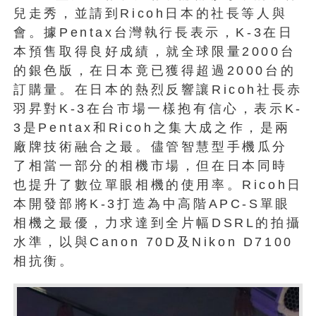
兒走秀，並請到Ricoh日本的社長等人與
會。據Pentax台灣執行長表示，K-3在日
本預售取得良好成績，就全球限量2000台
的銀色版，在日本竟已獲得超過2000台的
訂購量。在日本的熱烈反響讓Ricoh社長赤
羽昇對K-3在台市場一樣抱有信心，表示K-
3是Pentax和Ricoh之集大成之作，是兩
廠牌技術融合之最。儘管智慧型手機瓜分
了相當一部分的相機市場，但在日本同時
也提升了數位單眼相機的使用率。Ricoh日
本開發部將K-3打造為中高階APC-S單眼
相機之最優，力求達到全片幅DSRL的拍攝
水準，以與Canon 70D及Nikon D7100
相抗衡。