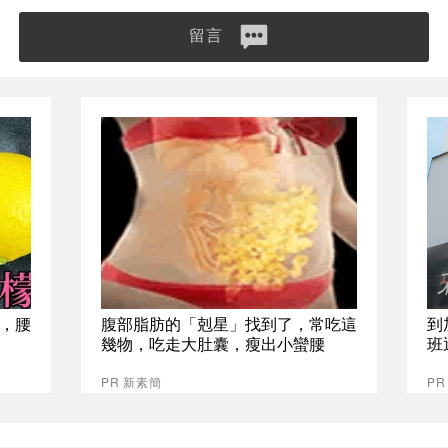
留言
，腰
腹部脂肪的「剋星」找到了，常吃這
到
幾物，吃走大肚囊，瘦出小蠻腰
班
PR 新素簡
P