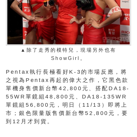
▲除了走秀的模特兒，現場另外也有
ShowGirl。
Pentax執行長極看好K-3的市場反應，將
之視為Pentax再起的偉大之作，它黑色款
單機身售價新台幣42,800元、搭配DA18-
55WR單鏡組48,800元、DA18-135WR
單鏡組56,800元，明日（11/13）即將上
市；銀色限量版售價新台幣52,800元，要
到12月才到貨。