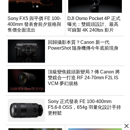
Sony FX5 與平價 FE 100-
DJI Osmo Pocket 4P 正式
400mm 發表會前夕規格與
曝光：雙鏡頭設計、最高
售價全面流出
可錄製 4K 240fps 影片
回歸攝影本質？Canon 新一代
PowerShot 隨身機傳今年底前現身
頂級變焦鏡頭新變局？傳 Canon 將
雙鏡合一打造 RF 24-70mm F2L IS
VCM 夢幻規格
Sony 正式發表 FE 100-400mm
F5.6-8 OSS，654g 羽量化設計手持
更輕鬆