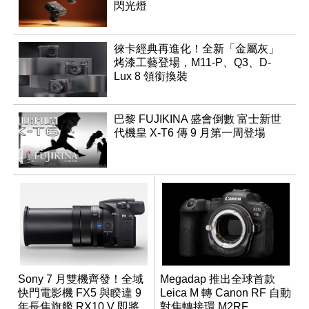
閃光燈
徠卡經典再進化！全新「金屬灰」
烤漆工藝登場，M11-P、Q3、D-
Lux 8 領銜換裝
巴黎 FUJIKINA 盛會倒數 富士新世
代機皇 X-T6 傳 9 月第一周登場
Sony 7 月雙機齊發！全域
Megadap 推出全球首款
快門電影機 FX5 與睽違 9
Leica M 轉 Canon RF 自動
年長焦旗艦 RX10 V 即將
對焦轉接環 M2RF