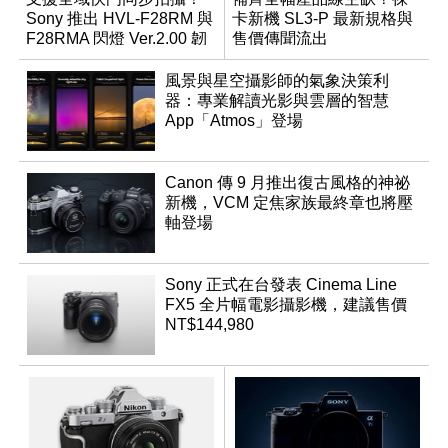
Sony 推出 HVL-F28RM 與
卡新機 SL3-P 最新規格與
F28RMA 閃燈 Ver.2.00 韌
售價傳聞流出
體
風景與星空攝影師的氣象決策利
器：專業解讀光影與雲層的智慧
App「Atmos」登場
Canon 傳 9 月推出復古風格的神祕
新機，VCM 定焦家族最終章也將壓
軸登場
Sony 正式在台發表 Cinema Line
FX5 全片幅電影攝影機，建議售價
NT$144,980