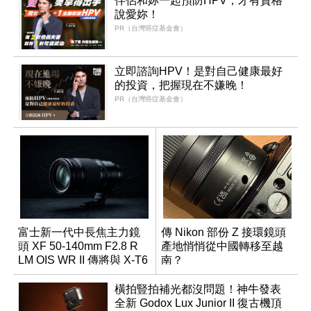
伴侶和妳一起預防HPV，才有資格
說愛妳！
PR（台灣癌症基金會）
立即諮詢HPV！是對自己健康最好
的投資，把握現在不嫌晚！
PR（台灣癌症基金會）
富士新一代中長焦主力鏡
傳 Nikon 部份 Z 接環鏡頭
頭 XF 50-140mm F2.8 R
產地悄悄從中國轉移至越
LM OIS WR II 傳將與 X-T6
南？
同步亮相
橫拍豎拍補光都沒問題！神牛發表
全新 Godox Lux Junior II 復古機頂