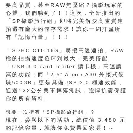
要高品質，甚至RAW無壓縮？攝影玩家的
心聲，我們聽到了！！這次，全新推出的
「SP攝影旅行組」即將完美解決高畫質連
拍還有龐大的儲存需求！讓你一網打盡所
有「記憶容量」！！！
「
」將把高速連拍、
SDHC C10 16G
RAW
檔的拍攝速度發輝到最大；完美搭配
「
讀卡機」高速讀
USB 3.0 card reader
寫的功能；而「
外接式硬
2.5” Armor A30
碟
」更是具備
極速效能，
500GB
USB 3.0
通過122公分美軍摔落測試，強悍抗震保護
你的所有資料。
想要一次擁有「SP攝影旅行組」？
現在，參與以下的活動，總價值 3,480 元
的記憶容量，就讓你免費帶回家喔！～