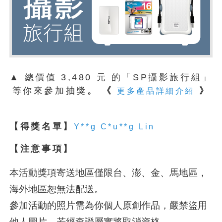
▲
總價值 3,480 元 的「SP攝影旅行組」
等你來參加抽獎
。
《
》
更多產品詳細介紹
【得獎名單】
Y**g C*u**g Lin
【
注意事項】
本活動獎項寄送地區僅限台、澎、金、馬地區，
海外地區恕無法配送。
參加活動的照片需為你個人原創作品，嚴禁盜用
他人圖片，若經查證屬實將取消資格。