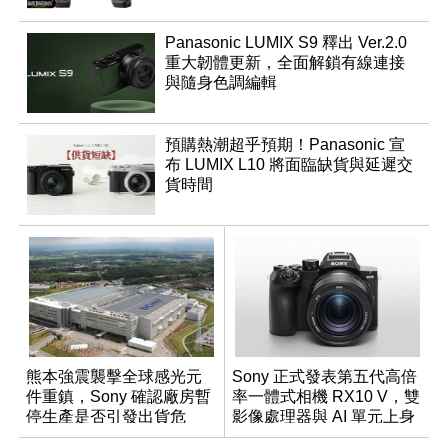
Panasonic LUMIX S9 釋出 Ver.2.0
重大韌體更新，全面解鎖有線連接
與隨身色調編輯
預購熱潮超乎預期！Panasonic 宣
布 LUMIX L10 將面臨缺貨與延遲交
貨時間
熊本強震襲擊全球感光元
Sony 正式發表第五代高倍
件重鎮，Sony 確認廠房暫
率一體式相機 RX10 V，雙
停生產是否引發出貨危
影像處理器與 AI 單元上身
機？