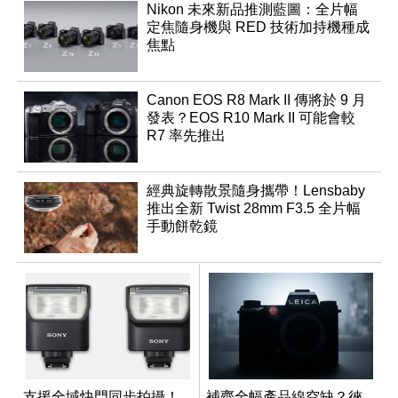
Nikon 未來新品推測藍圖：全片幅
定焦隨身機與 RED 技術加持機種成
焦點
Canon EOS R8 Mark II 傳將於 9 月
發表？EOS R10 Mark II 可能會較
R7 率先推出
經典旋轉散景隨身攜帶！Lensbaby
推出全新 Twist 28mm F3.5 全片幅
手動餅乾鏡
支援全域快門同步拍攝！
補齊全幅產品線空缺？徠