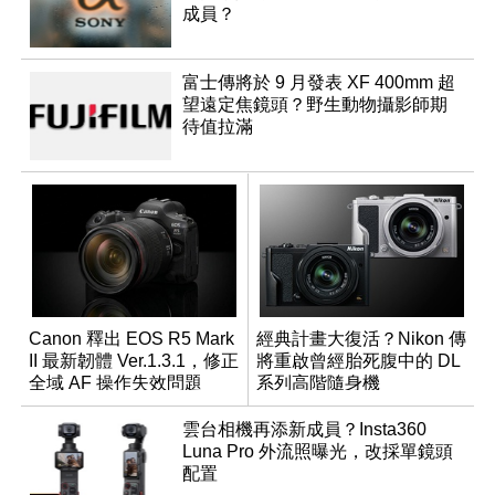
成員？
富士傳將於 9 月發表 XF 400mm 超
望遠定焦鏡頭？野生動物攝影師期
待值拉滿
Canon 釋出 EOS R5 Mark
經典計畫大復活？Nikon 傳
II 最新韌體 Ver.1.3.1，修正
將重啟曾經胎死腹中的 DL
全域 AF 操作失效問題
系列高階隨身機
雲台相機再添新成員？Insta360
Luna Pro 外流照曝光，改採單鏡頭
配置