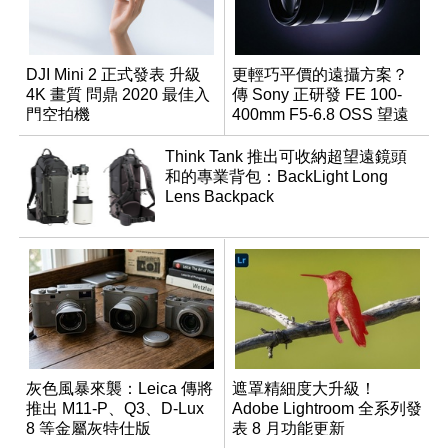
DJI Mini 2 正式發表 升級
更輕巧平價的遠攝方案？
4K 畫質 問鼎 2020 最佳入
傳 Sony 正研發 FE 100-
門空拍機
400mm F5-6.8 OSS 望遠
變焦鏡頭
Think Tank 推出可收納超望遠鏡頭
和的專業背包：BackLight Long
Lens Backpack
灰色風暴來襲：Leica 傳將
遮罩精細度大升級！
推出 M11-P、Q3、D-Lux
Adobe Lightroom 全系列發
8 等金屬灰特仕版
表 8 月功能更新