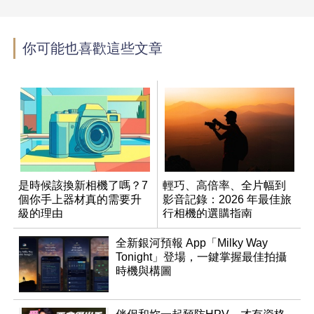
你可能也喜歡這些文章
是時候該換新相機了嗎？7
輕巧、高倍率、全片幅到
個你手上器材真的需要升
影音記錄：2026 年最佳旅
級的理由
行相機的選購指南
全新銀河預報 App「Milky Way
Tonight」登場，一鍵掌握最佳拍攝
時機與構圖