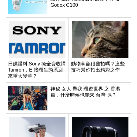
Godox C100
日媒爆料 Sony 擬全資收購
動物萌寵很難拍嗎？這些
Tamron，E 接環生態系迎
技巧幫你拍出精彩之作
來重大變革？
神秘 女人 帶我 環遊世界 之 香港
篇，什麼時候也能來 台灣 嗎？