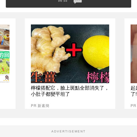
檸檬搭配它，臉上斑點全部消失了，
起
小肚子都變平坦了
了
PR 新素簡
PR
ADVERTISEMENT