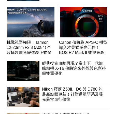
挑戰視野極限！Tamron
Canon 傳將為 APS-C 機型
12-20mm F2.8 (A084) 全
導入堆疊式感光元件！
片幅超廣角變焦鏡正式發
EOS R7 Mark II 或迎來高
表
速讀出升級
經典復古血統再現？富士下一代旗
艦相機 X-T6 傳將迎來外觀與色彩科
學雙重優化
Nikon 釋蓋 Z50II、D6 與 D780 的
最新韌體更新！針對選單語系及曝
光異常進行修復