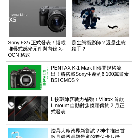
Sony FX5 正式發表！搭載
是生態攝影師？還是生態
堆疊式感光元件與內錄 X-
殺手？
OCN 格式
PENTAX K-1 Mark III傳聞規格流
出！將搭載Sony生產的6,100萬畫素
BSI CMOS？
L 接環陣容戰力補強！Viltrox 首款
L-mount 自動對焦鏡頭傳於 2 月正
式發表
燈具大廠跨界新嘗試？神牛推出首
款具備透明觀景窗的數位卡片機