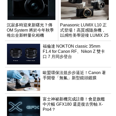
沉寂多時迎來新曙光？傳
Panasonic LUMIX L10 正
OM System 將於今年秋季
式登場！高質感隨身機，
推出全新輕量化相機
以感性美學迎接 LUMIX 25
週年
福倫達 NOKTON classic 35mm
F1.4 for Canon RF、Nikon Z 雙卡
口 7 月同步登台
歐盟環保法規步步逼近！Canon 著
手開發「無氟」新型鏡頭鍍膜
富士神祕新機完成註冊！會是旗艦
中片幅 GFX180 還是復古旁軸 X-
Pro4？