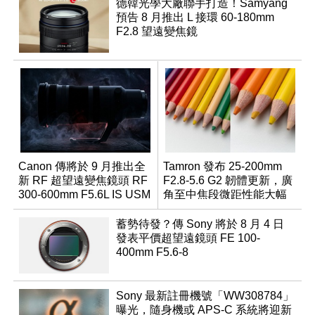
德韓光學大廠聯手打造！Samyang
預告 8 月推出 L 接環 60-180mm
F2.8 望遠變焦鏡
Canon 傳將於 9 月推出全
Tamron 發布 25-200mm
新 RF 超望遠變焦鏡頭 RF
F2.8-5.6 G2 韌體更新，廣
300-600mm F5.6L IS USM
角至中焦段微距性能大幅
升級
蓄勢待發？傳 Sony 將於 8 月 4 日
發表平價超望遠鏡頭 FE 100-
400mm F5.6-8
Sony 最新註冊機號「WW308784」
曝光，隨身機或 APS-C 系統將迎新