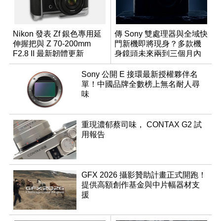
Nikon 發表 Zf 銀色專用延
傳 Sony 雙處理器與全域快
伸握把與 Z 70-200mm
門新機即將現身？多款機
F2.8 II 最新韌體更新
身鏡頭未來兩到三個月內
有望登場
Sony 公開 E 接環最新授權夥伴名
單！中國品牌全數榜上無名耐人尋
味
重現濃郁蔡司味， CONTAX G2 試
用報告
GFX 2026 攝影贊助計畫正式開跑！
提供高額創作基金與中片幅器材支
援