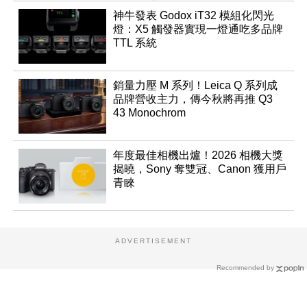
神牛發表 Godox iT32 模組化閃光
燈：X5 觸發器實現一燈通吃多品牌
TTL 系統
銷量力壓 M 系列！Leica Q 系列成
品牌營收主力，傳今秋將再推 Q3
43 Monochrom
年度最佳相機出爐！2026 相機大獎
揭曉，Sony 奪雙冠、Canon 獲用戶
青睞
ADVERTISEMENT
Recommended by