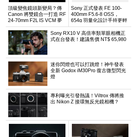
頂級變焦鏡頭新變局？傳
Sony 正式發表 FE 100-
Canon 將雙鏡合一打造 RF
400mm F5.6-8 OSS，
24-70mm F2L IS VCM 夢
654g 羽量化設計手持更輕
幻規格
鬆
Sony RX10 V 高倍率類單眼相機正
式在台發表！建議售價 NT$ 65,980
迷你閃燈也可以打跳燈！神牛發表
全新 Godox iM30Pro 復古微型閃光
燈
專利曝光引發熱議！Viltrox 傳將推
出 Nikon Z 接環無反光鏡相機？