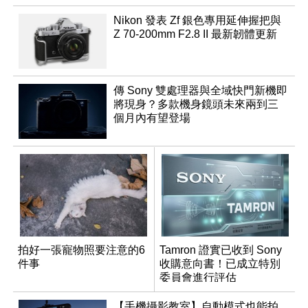
Nikon 發表 Zf 銀色專用延伸握把與
Z 70-200mm F2.8 II 最新韌體更新
傳 Sony 雙處理器與全域快門新機即
將現身？多款機身鏡頭未來兩到三
個月內有望登場
拍好一張寵物照要注意的6
Tamron 證實已收到 Sony
件事
收購意向書！已成立特別
委員會進行評估
【手機攝影教室】自動模式也能拍