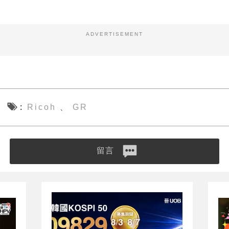
ADVERTISEMENT
Ricoh
GR
、
留言