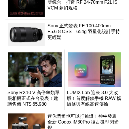
雙鏡合一打造 RF 24-70mm F2L IS
VCM 夢幻規格
Sony 正式發表 FE 100-400mm
F5.6-8 OSS，654g 羽量化設計手持
更輕鬆
Sony RX10 V 高倍率類單
LUMIX Lab 迎來 3.0 大改
眼相機正式在台發表！建
版！首度解鎖手機 RAW 檔
議售價 NT$ 65,980
編修與有線高速傳輸
迷你閃燈也可以打跳燈！神牛發表
全新 Godox iM30Pro 復古微型閃光
燈