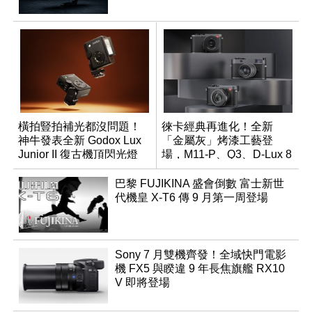
橫拍豎拍補光都沒問題！
徠卡經典再進化！全新
神牛發表全新 Godox Lux
「金屬灰」烤漆工藝登
Junior II 復古機頂閃光燈
場，M11-P、Q3、D-Lux 8
領銜換裝
巴黎 FUJIKINA 盛會倒數 富士新世
代機皇 X-T6 傳 9 月第一周登場
Sony 7 月雙機齊發！全域快門電影
機 FX5 與睽違 9 年長焦旗艦 RX10
V 即將登場