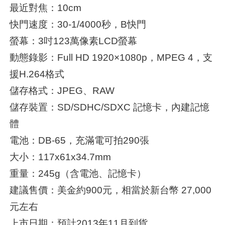
最近對焦：10cm
快門速度：30-1/4000秒，B快門
螢幕：3吋123萬像素LCD螢幕
動態錄影：Full HD 1920×1080p，MPEG 4，支
援H.264格式
儲存格式：JPEG、RAW
儲存裝置：SD/SDHC/SDXC 記憶卡，內建記憶
體
電池：DB-65，充滿電可拍290張
大小：117x61x34.7mm
重量：245g（含電池、記憶卡）
建議售價：美金約900元，相當於新台幣 27,000
元左右
上市日期：預計2013年11月到貨