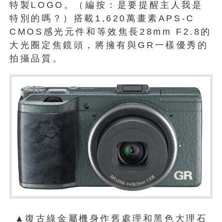
特製LOGO。（編按：是要提醒主人我是
特別的嗎？）搭載1,620萬畫素APS-C
CMOS感光元件和等效焦長28mm F2.8的
大光圈定焦鏡頭，將擁有與GR一樣優秀的
拍攝品質。
▲復古綠金屬機身作舊處理和黑色大理石