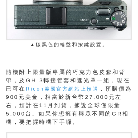
▲碳黑色的輪盤和按鍵設置。
隨機附上限量版專屬的巧克力色皮套和背
帶，及GH-3轉接管套和遮光罩一組，現在
已可在
，預購價為
Ricoh美國官方網站上預購
900元美金，相當於新台幣27,000元左
右，預計在11月到貨，據說全球僅限量
5,000台。如果你想擁有與眾不同的GR相
機，要把握時機下手囉。