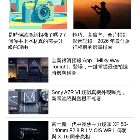
是時候該換新相機了嗎？7
輕巧、高倍率、全片幅到
個你手上器材真的需要升
影音記錄：2026 年最佳旅
級的理由
行相機的選購指南
全新銀河預報 App「Milky Way
Tonight」登場，一鍵掌握最佳拍攝
時機與構圖
Sony A7R VI 疑似真機外觀曝光，
新電池恐與舊機不相容
富士新一代中長焦主力鏡頭 XF 50-
140mm F2.8 R LM OIS WR II 傳將
與 X-T6 同步亮相