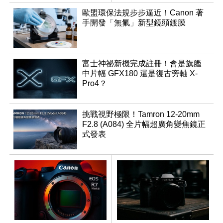
週年
同步登台
歐盟環保法規步步逼近！Canon 著
手開發「無氟」新型鏡頭鍍膜
富士神祕新機完成註冊！會是旗艦
中片幅 GFX180 還是復古旁軸 X-
Pro4？
挑戰視野極限！Tamron 12-20mm
F2.8 (A084) 全片幅超廣角變焦鏡正
式發表