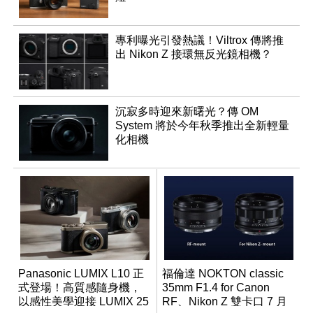
專利曝光引發熱議！Viltrox 傳將推
出 Nikon Z 接環無反光鏡相機？
沉寂多時迎來新曙光？傳 OM
System 將於今年秋季推出全新輕量
化相機
Panasonic LUMIX L10 正
福倫達 NOKTON classic
式登場！高質感隨身機，
35mm F1.4 for Canon
以感性美學迎接 LUMIX 25
RF、Nikon Z 雙卡口 7 月