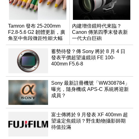
Tamron 發布 25-200mm
內建增倍鏡時代來臨？
F2.8-5.6 G2 韌體更新，廣
Canon 傳第四季末發表新
角至中焦段微距性能大幅
一代大白巨砲
升級
蓄勢待發？傳 Sony 將於 8 月 4 日
發表平價超望遠鏡頭 FE 100-
400mm F5.6-8
Sony 最新註冊機號「WW308784」
曝光，隨身機或 APS-C 系統將迎新
成員？
富士傳將於 9 月發表 XF 400mm 超
望遠定焦鏡頭？野生動物攝影師期
待值拉滿