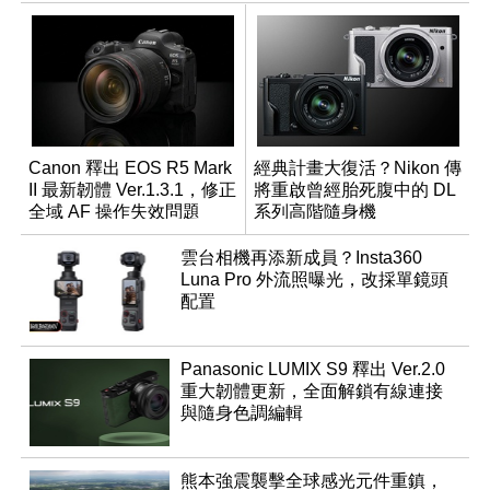
Canon 釋出 EOS R5 Mark
經典計畫大復活？Nikon 傳
II 最新韌體 Ver.1.3.1，修正
將重啟曾經胎死腹中的 DL
全域 AF 操作失效問題
系列高階隨身機
雲台相機再添新成員？Insta360
Luna Pro 外流照曝光，改採單鏡頭
配置
Panasonic LUMIX S9 釋出 Ver.2.0
重大韌體更新，全面解鎖有線連接
與隨身色調編輯
熊本強震襲擊全球感光元件重鎮，