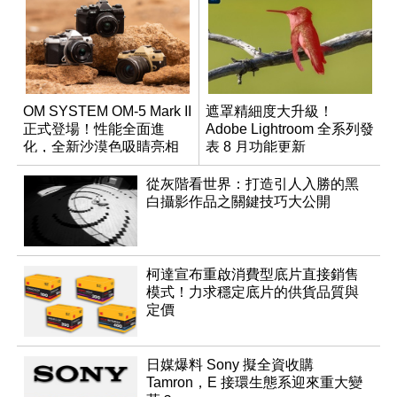
OM SYSTEM OM-5 Mark II
遮罩精細度大升級！
正式登場！性能全面進
Adobe Lightroom 全系列發
化，全新沙漠色吸睛亮相
表 8 月功能更新
從灰階看世界：打造引人入勝的黑
白攝影作品之關鍵技巧大公開
柯達宣布重啟消費型底片直接銷售
模式！力求穩定底片的供貨品質與
定價
日媒爆料 Sony 擬全資收購
Tamron，E 接環生態系迎來重大變