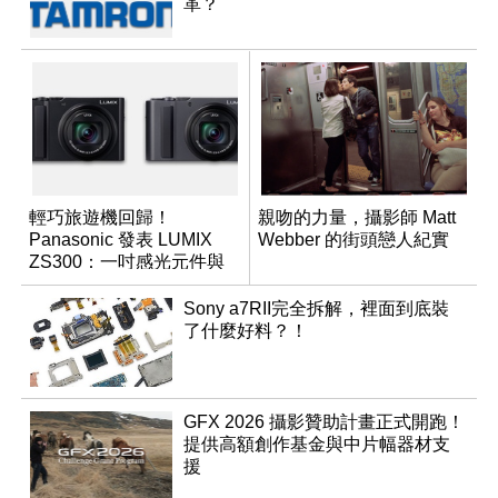
革？
輕巧旅遊機回歸！
親吻的力量，攝影師 Matt
Panasonic 發表 LUMIX
Webber 的街頭戀人紀實
ZS300：一吋感光元件與
15 倍光學變焦
Sony a7RII完全拆解，裡面到底裝
了什麼好料？！
GFX 2026 攝影贊助計畫正式開跑！
提供高額創作基金與中片幅器材支
援