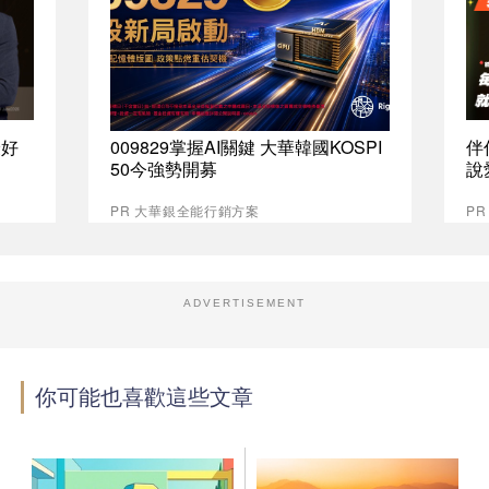
最好
009829掌握AI關鍵 大華韓國KOSPI
伴
50今強勢開募
說
PR 大華銀全能行銷方案
P
ADVERTISEMENT
你可能也喜歡這些文章