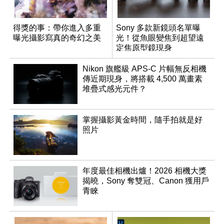
得獎的事：帶你進入多重
Sony 多款新鏡頭名單曝
曝光攝影寫真的奇幻之美
光！從魚眼變焦到超望遠
定焦原型鏡現身
Nikon 旗艦級 APS-C 片幅無反相機
傳近期現身，將搭載 4,500 萬畫素
堆疊式感光元件？
掌握攝影黃金時間，隨手拍就是好
照片
年度最佳相機出爐！2026 相機大獎
揭曉，Sony 奪雙冠、Canon 獲用戶
青睞