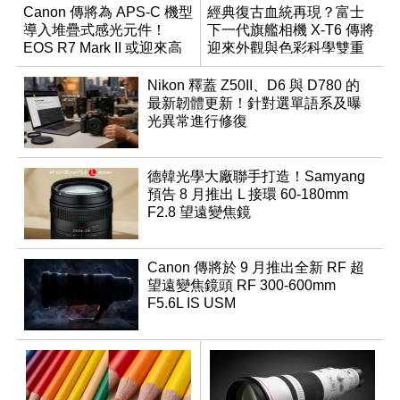
Canon 傳將為 APS-C 機型
經典復古血統再現？富士
導入堆疊式感光元件！
下一代旗艦相機 X-T6 傳將
EOS R7 Mark II 或迎來高
迎來外觀與色彩科學雙重
速讀出升級
優化
Nikon 釋蓋 Z50II、D6 與 D780 的
最新韌體更新！針對選單語系及曝
光異常進行修復
德韓光學大廠聯手打造！Samyang
預告 8 月推出 L 接環 60-180mm
F2.8 望遠變焦鏡
Canon 傳將於 9 月推出全新 RF 超
望遠變焦鏡頭 RF 300-600mm
F5.6L IS USM