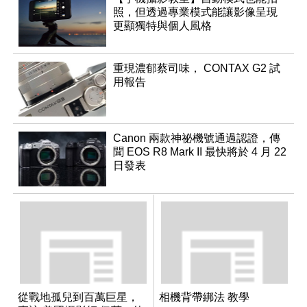
照，但透過專業模式能讓影像呈現
更顯獨特與個人風格
重現濃郁蔡司味， CONTAX G2 試
用報告
Canon 兩款神祕機號通過認證，傳
聞 EOS R8 Mark II 最快將於 4 月 22
日發表
從戰地孤兒到百萬巨星，
相機背帶綁法 教學