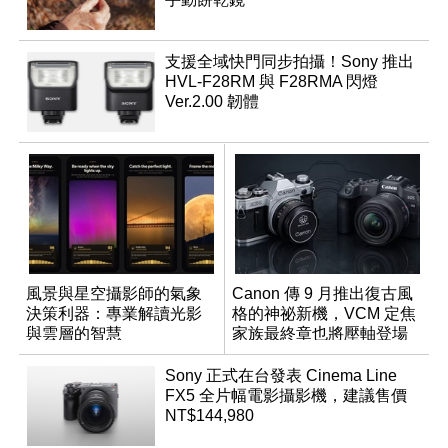
支援全域快門同步拍攝！Sony 推出
HVL-F28RM 與 F28RMA 閃燈
Ver.2.00 韌體
風景與星空攝影師的氣象
Canon 傳 9 月推出復古風
決策利器：專業解讀光影
格的神祕新機，VCM 定焦
與雲層的智慧
家族最終章也將壓軸登場
App「Atmos」登場
Sony 正式在台發表 Cinema Line
FX5 全片幅電影攝影機，建議售價
NT$144,980