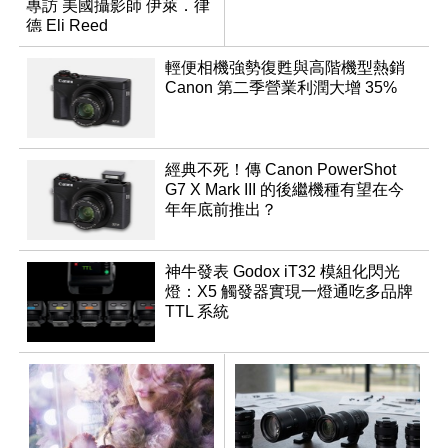
專訪 美國攝影師 伊萊．律
德 Eli Reed
輕便相機強勢復甦與高階機型熱銷
Canon 第二季營業利潤大增 35%
經典不死！傳 Canon PowerShot
G7 X Mark III 的後繼機種有望在今
年年底前推出？
神牛發表 Godox iT32 模組化閃光
燈：X5 觸發器實現一燈通吃多品牌
TTL 系統