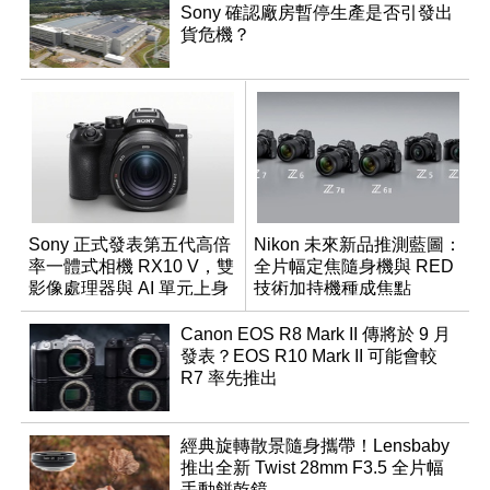
Sony 確認廠房暫停生產是否引發出
貨危機？
Sony 正式發表第五代高倍
Nikon 未來新品推測藍圖：
率一體式相機 RX10 V，雙
全片幅定焦隨身機與 RED
影像處理器與 AI 單元上身
技術加持機種成焦點
Canon EOS R8 Mark II 傳將於 9 月
發表？EOS R10 Mark II 可能會較
R7 率先推出
經典旋轉散景隨身攜帶！Lensbaby
推出全新 Twist 28mm F3.5 全片幅
手動餅乾鏡