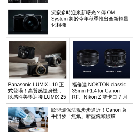
沉寂多時迎來新曙光？傳 OM
System 將於今年秋季推出全新輕量
化相機
Panasonic LUMIX L10 正
福倫達 NOKTON classic
式登場！高質感隨身機，
35mm F1.4 for Canon
以感性美學迎接 LUMIX 25
RF、Nikon Z 雙卡口 7 月
週年
同步登台
歐盟環保法規步步逼近！Canon 著
手開發「無氟」新型鏡頭鍍膜