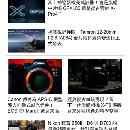
富士神祕新機完成註冊！會是旗艦
中片幅 GFX180 還是復古旁軸 X-
Pro4？
挑戰視野極限！Tamron 12-20mm
F2.8 (A084) 全片幅超廣角變焦鏡正
式發表
Canon 傳將為 APS-C 機型
經典復古血統再現？富士
導入堆疊式感光元件！
下一代旗艦相機 X-T6 傳將
EOS R7 Mark II 或迎來高
迎來外觀與色彩科學雙重
速讀出升級
優化
Nikon 釋蓋 Z50II、D6 與 D780 的
最新韌體更新！針對選單語系及曝