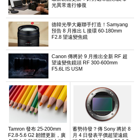
光異常進行修復
德韓光學大廠聯手打造！Samyang
預告 8 月推出 L 接環 60-180mm
F2.8 望遠變焦鏡
Canon 傳將於 9 月推出全新 RF 超
望遠變焦鏡頭 RF 300-600mm
F5.6L IS USM
Tamron 發布 25-200mm
蓄勢待發？傳 Sony 將於 8
F2.8-5.6 G2 韌體更新，廣
月 4 日發表平價超望遠鏡