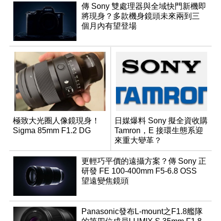
傳 Sony 雙處理器與全域快門新機即
將現身？多款機身鏡頭未來兩到三
個月內有望登場
極致大光圈人像鏡現身！
日媒爆料 Sony 擬全資收購
Sigma 85mm F1.2 DG
Tamron，E 接環生態系迎
來重大變革？
更輕巧平價的遠攝方案？傳 Sony 正
研發 FE 100-400mm F5-6.8 OSS
望遠變焦鏡頭
Panasonic發布L-mount之F1.8艦隊