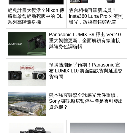
經典計畫大復活？Nikon 傳
雲台相機再添新成員？
將重啟曾經胎死腹中的 DL
Insta360 Luna Pro 外流照
系列高階隨身機
曝光，改採單鏡頭配置
Panasonic LUMIX S9 釋出 Ver.2.0
重大韌體更新，全面解鎖有線連接
與隨身色調編輯
預購熱潮超乎預期！Panasonic 宣
布 LUMIX L10 將面臨缺貨與延遲交
貨時間
熊本強震襲擊全球感光元件重鎮，
Sony 確認廠房暫停生產是否引發出
貨危機？