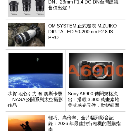
DN、23mm F1.4 DC DN台灣建議
售價出爐！
OM SYSTEM 正式發表 M.ZUIKO
DIGITAL ED 50-200mm F2.8 IS
PRO
恭賀 地心引力 奪 奧斯卡獎
Sony A6900 傳聞規格流
，NASA公開系列太空攝影
出：搭載 3,300 萬畫素堆
作品
疊式感光元件，動態範圍
超過 15 級
輕巧、高倍率、全片幅到影音記
錄：2026 年最佳旅行相機的選購指
南