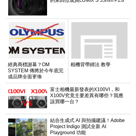
的第四位成員LUMIX S 35mm F1.8
經典商標謝幕？OM
相機背帶綁法 教學
SYSTEM 傳將於今年底完
成品牌全面更換
富士相機最新發表的X100VI，和
X100V究竟主要差異有哪些？我應
該買哪一台？
結合生成式 AI 與拍攝建議！Adobe
Project Indigo 測試全新 AI
Playground 功能