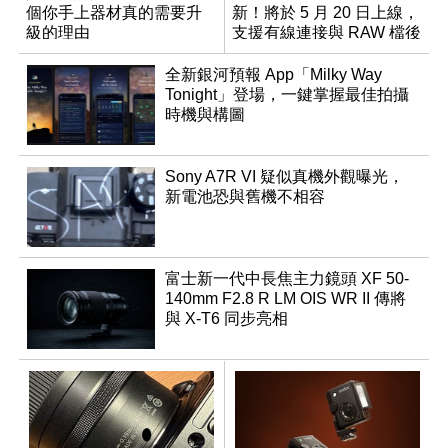
個你手上器材真的需要升
新！將於 5 月 20 日上線，
級的理由
支援有線連接與 RAW 檔後
製
全新銀河預報 App「Milky Way
Tonight」登場，一鍵掌握最佳拍攝
時機與構圖
Sony A7R VI 疑似真機外觀曝光，
新電池恐與舊機不相容
富士新一代中長焦主力鏡頭 XF 50-
140mm F2.8 R LM OIS WR II 傳將
與 X-T6 同步亮相