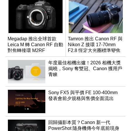
Megadap 推出全球首款
Tamron 推出 Canon RF 與
Leica M 轉 Canon RF 自動
Nikon Z 接環 17-70mm
對焦轉接環 M2RF
F2.8 恆定大光圈標準變焦
鏡
年度最佳相機出爐！2026 相機大獎
揭曉，Sony 奪雙冠、Canon 獲用戶
青睞
Sony FX5 與平價 FE 100-400mm
發表會前夕規格與售價全面流出
回歸攝影本質？Canon 新一代
PowerShot 隨身機傳今年底前現身