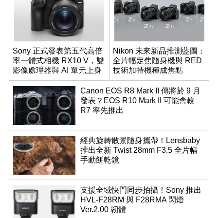
Sony 正式發表第五代高倍
Nikon 未來新品推測藍圖：
率一體式相機 RX10 V，雙
全片幅定焦隨身機與 RED
影像處理器與 AI 單元上身
技術加持機種成焦點
Canon EOS R8 Mark II 傳將於 9 月
發表？EOS R10 Mark II 可能會較
R7 率先推出
經典旋轉散景隨身攜帶！Lensbaby
推出全新 Twist 28mm F3.5 全片幅
手動餅乾鏡
支援全域快門同步拍攝！Sony 推出
HVL-F28RM 與 F28RMA 閃燈
Ver.2.00 韌體