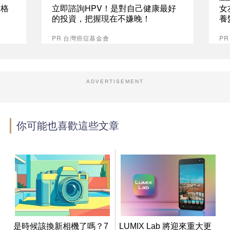
資格
立即諮詢HPV！是對自己健康最好
女
的投資，把握現在不嫌晚！
養
PR 台灣癌症基金會
P
ADVERTISEMENT
你可能也喜歡這些文章
是時候該換新相機了嗎？7
LUMIX Lab 將迎來重大更