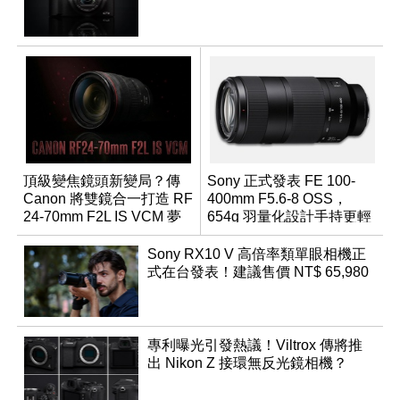
頂級變焦鏡頭新變局？傳
Sony 正式發表 FE 100-
Canon 將雙鏡合一打造 RF
400mm F5.6-8 OSS，
24-70mm F2L IS VCM 夢
654g 羽量化設計手持更輕
幻規格
鬆
Sony RX10 V 高倍率類單眼相機正
式在台發表！建議售價 NT$ 65,980
專利曝光引發熱議！Viltrox 傳將推
出 Nikon Z 接環無反光鏡相機？