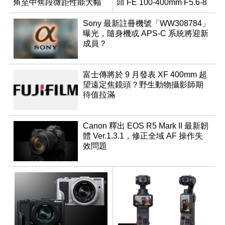
角至中焦段微距性能大幅
頭 FE 100-400mm F5.6-8
升級
Sony 最新註冊機號「WW308784」
曝光，隨身機或 APS-C 系統將迎新
成員？
富士傳將於 9 月發表 XF 400mm 超
望遠定焦鏡頭？野生動物攝影師期
待值拉滿
Canon 釋出 EOS R5 Mark II 最新韌
體 Ver.1.3.1，修正全域 AF 操作失
效問題