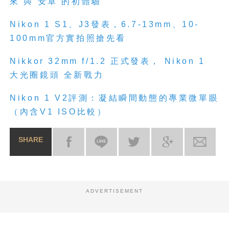
來
與
安卓
的初體驗
Nikon
1 S1
、
J3
發表，
6.7-13mm
、
10-
100mm
官方實拍照搶先看
Nikkor 32mm f/1.2
正式發表，
Nikon
1
大光圈鏡頭
全新戰力
Nikon
1 V2
評測：凝結瞬間動態的專業微單眼
（內含
V1 ISO
比較）
SHARE
ADVERTISEMENT