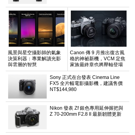
風景與星空攝影師的氣象
Canon 傳 9 月推出復古風
決策利器：專業解讀光影
格的神祕新機，VCM 定焦
與雲層的智慧
家族最終章也將壓軸登場
App「Atmos」登場
Sony 正式在台發表 Cinema Line
FX5 全片幅電影攝影機，建議售價
NT$144,980
Nikon 發表 Zf 銀色專用延伸握把與
Z 70-200mm F2.8 II 最新韌體更新