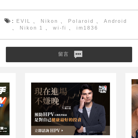
EVIL
Nikon
Polaroid
Android
、
、
、
Nikon 1
wi-fi
im1836
、
、
、
留言