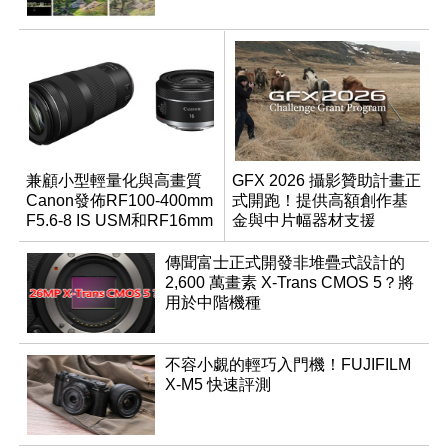
兼顧小型輕量化與高畫質
GFX 2026 攝影贊助計畫正
Canon發佈RF100-400mm
式開跑！提供高額創作基
F5.6-8 IS USM和RF16mm
金與中片幅器材支援
F2.8 STM
傳聞富士正式開發非堆疊式設計的
2,600 萬畫素 X-Trans CMOS 5？將
用於中階機種
不容小覷的輕巧入門機！FUJIFILM
X-M5 快速評測