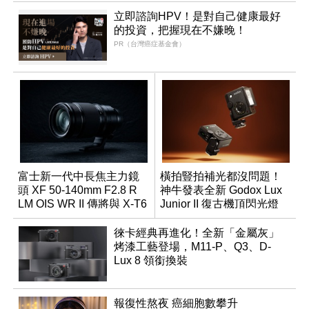
立即諮詢HPV！是對自己健康最好
的投資，把握現在不嫌晚！
PR（台灣癌症基金會）
富士新一代中長焦主力鏡
橫拍豎拍補光都沒問題！
頭 XF 50-140mm F2.8 R
神牛發表全新 Godox Lux
LM OIS WR II 傳將與 X-T6
Junior II 復古機頂閃光燈
同步亮相
徠卡經典再進化！全新「金屬灰」
烤漆工藝登場，M11-P、Q3、D-
Lux 8 領銜換裝
報復性熬夜 癌細胞數攀升