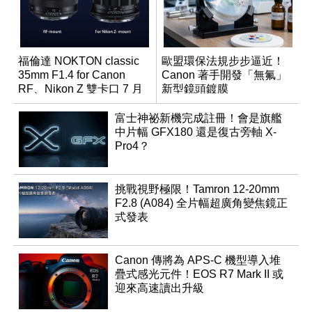
福倫達 NOKTON classic
歐盟環保法規步步逼近！
35mm F1.4 for Canon
Canon 著手開發「無氟」
RF、Nikon Z 雙卡口 7 月
新型鏡頭鍍膜
同步登台
富士神祕新機完成註冊！會是旗艦
中片幅 GFX180 還是復古旁軸 X-
Pro4？
挑戰視野極限！Tamron 12-20mm
F2.8 (A084) 全片幅超廣角變焦鏡正
式發表
Canon 傳將為 APS-C 機型導入堆
疊式感光元件！EOS R7 Mark II 或
迎來高速讀出升級