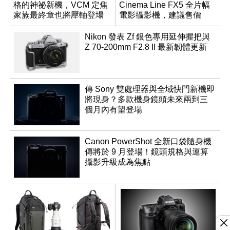
格的神祕新機，VCM 定焦
Cinema Line FX5 全片幅
家族最終章也將壓軸登場
電影攝影機，建議售價
NT$144,980
Nikon 發表 Zf 銀色專用延伸握把與
Z 70-200mm F2.8 II 最新韌體更新
傳 Sony 雙處理器與全域快門新機即
將現身？多款機身鏡頭未來兩到三
個月內有望登場
Canon PowerShot 全新口袋隨身機
傳將於 9 月登場！鏡頭規格與運算
攝影升級成為焦點