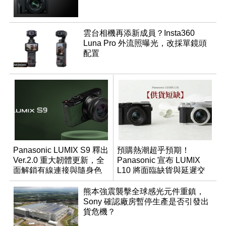
雲台相機再添新成員？Insta360
Luna Pro 外流照曝光，改採單鏡頭
配置
Panasonic LUMIX S9 釋出
預購熱潮超乎預期！
Ver.2.0 重大韌體更新，全
Panasonic 宣布 LUMIX
面解鎖有線連接與隨身色
L10 將面臨缺貨與延遲交
調編輯
貨時間
熊本強震襲擊全球感光元件重鎮，
Sony 確認廠房暫停生產是否引發出
貨危機？