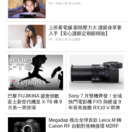
PR（安達人壽 安心抗癌）
上班看電腦 眼睛壓力大 護眼保單要
入手【安心護眼定期眼睛險】
PR（安達人壽 安心護眼）
巴黎 FUJIKINA 盛會倒數
Sony 7 月雙機齊發！全域
富士新世代機皇 X-T6 傳 9
快門電影機 FX5 與睽違 9
月第一周登場
年長焦旗艦 RX10 V 即將
登場
Megadap 推出全球首款 Leica M 轉
Canon RF 自動對焦轉接環 M2RF