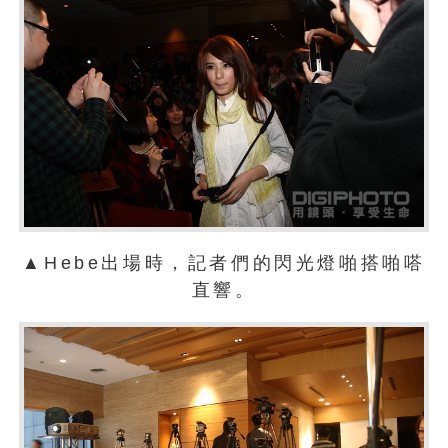
▲Hebe出場時，記者們的閃光燈啪搭啪嗒
直響。