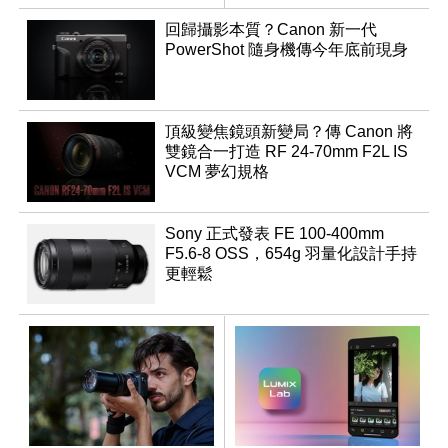
回歸攝影本質？Canon 新一代
PowerShot 隨身機傳今年底前現身
頂級變焦鏡頭新變局？傳 Canon 將
雙鏡合一打造 RF 24-70mm F2L IS
VCM 夢幻規格
Sony 正式發表 FE 100-400mm
F5.6-8 OSS，654g 羽量化設計手持
更輕鬆