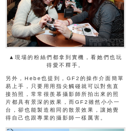
▲現場的粉絲們都拿到實機，看她們也玩
得愛不釋手。
另外，Hebe也提到，GF2的操作介面簡單
易上手，只要用用指尖觸碰就可以對焦直
接拍照，常常很羨慕攝影師所拍出來的照
片都具有景深的效果，而GF2雖然小小一
台，卻也能製造相同的散景效果，讓她覺
得自己也跟專業的攝影師一樣厲害。