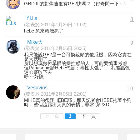
GRD III的對焦速度有GF2快嗎？（好奇問一下～）
f.l.i.s
8
(發表於 2011年1月26日 11:02)
hebe 愈來愈漂亮了。
Mike大
9
(發表於 2011年2月06日 20:35)
我只能說GF2是一台可換鏡頭的傻瓜機；因為它實在
是太聰明了.......
所以想玩數位單眼的操控感的人，可能要慎重考慮
但Panasonic請Hebe代言；毒性太強了......我差點色
迷心竅敗下去
呼~~好險
Vesuvius
10
(發表於 2011年2月06日 22:01)
MIKE真的很迷HEBE耶，那天記者會HEBE抱著小狗
時，整個流露出天真的表情，非常萌!!!XD
上一頁
1
下一頁