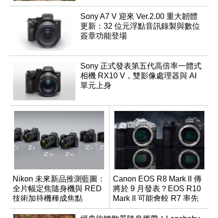
Sony A7 V 迎來 Ver.2.00 重大韌體
更新：32 位元浮點音訊錄製與數位
簽章功能登場
Sony 正式發表第五代高倍率一體式
相機 RX10 V，雙影像處理器與 AI
單元上身
Nikon 未來新品推測藍圖：
Canon EOS R8 Mark II 傳
全片幅定焦隨身機與 RED
將於 9 月發表？EOS R10
技術加持機種成焦點
Mark II 可能會較 R7 率先
推出