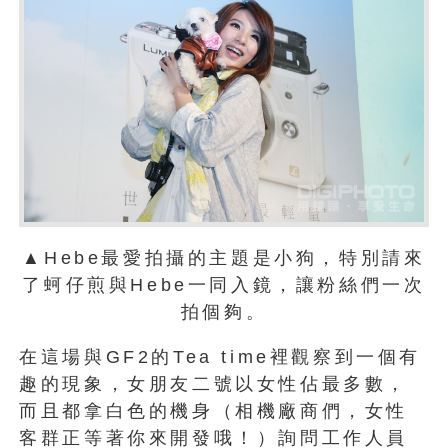
▲Hebe最愛拍攝的主題是小狗，特別請來
了蚵仔煎與Hebe一同入鏡，讓粉絲們一次
拍個夠。
在這場與GF2的Tea time裡觀察到一個有
趣的現象，女朋友二號以女性佔最多數，
而且都拿白色的機身（相機廠商們，女性
客群正等著你來開發哦！）詢問工作人員