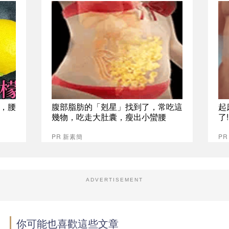
，腰
腹部脂肪的「剋星」找到了，常吃這
起
幾物，吃走大肚囊，瘦出小蠻腰
了
PR 新素簡
PR
ADVERTISEMENT
你可能也喜歡這些文章