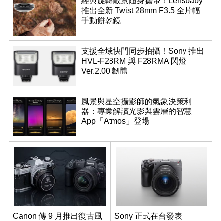
經典旋轉散景隨身攜帶！Lensbaby
推出全新 Twist 28mm F3.5 全片幅
手動餅乾鏡
支援全域快門同步拍攝！Sony 推出
HVL-F28RM 與 F28RMA 閃燈
Ver.2.00 韌體
風景與星空攝影師的氣象決策利
器：專業解讀光影與雲層的智慧
App「Atmos」登場
Canon 傳 9 月推出復古風
Sony 正式在台發表