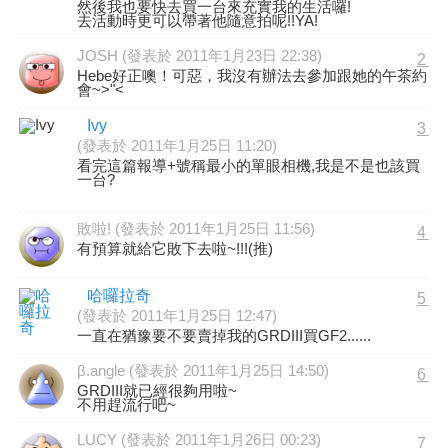
然後我也要快去買一台來充實我的生活囉!
去活動時更可以帶著他隨意拍呢!!YA!
JOSH (發表於 2011年1月23日 22:38)
2
Hebe好正噢！可惡，我沒有辦法去參加跟她的午茶約
會~>"<
Ivy
3
(發表於 2011年1月25日 11:20)
看完這篇報導+號稱最小的單眼相機,我是不是也該買
一台?
敗啦! (發表於 2011年1月25日 11:56)
4
有預算就給它敗下去啦~!!!(推)
哈囉拉奇
5
(發表於 2011年1月25日 12:47)
一直在猶豫要不要賣掉我的GRDIII買GF2......
β.angle (發表於 2011年1月25日 14:50)
6
GRDIII就已經很夠用啦~
不用趕流行吧~
LUCY (發表於 2011年1月26日 00:23)
7