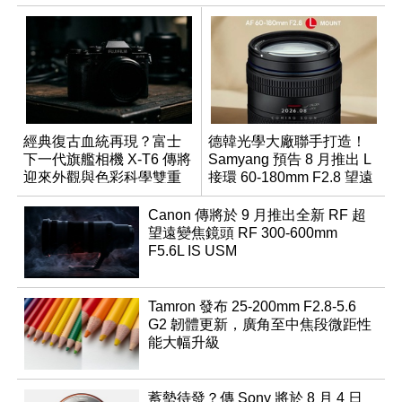
經典復古血統再現？富士
德韓光學大廠聯手打造！
下一代旗艦相機 X-T6 傳將
Samyang 預告 8 月推出 L
迎來外觀與色彩科學雙重
接環 60-180mm F2.8 望遠
優化
變焦鏡
Canon 傳將於 9 月推出全新 RF 超
望遠變焦鏡頭 RF 300-600mm
F5.6L IS USM
Tamron 發布 25-200mm F2.8-5.6
G2 韌體更新，廣角至中焦段微距性
能大幅升級
蓄勢待發？傳 Sony 將於 8 月 4 日