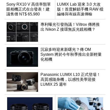
Sony RX10 V 高倍率類單
LUMIX Lab 迎來 3.0 大改
眼相機正式在台發表！建
版！首度解鎖手機 RAW 檔
議售價 NT$ 65,980
編修與有線高速傳輸
專利曝光引發熱議！Viltrox 傳將推
出 Nikon Z 接環無反光鏡相機？
沉寂多時迎來新曙光？傳 OM
System 將於今年秋季推出全新輕量
化相機
Panasonic LUMIX L10 正式登場！
高質感隨身機，以感性美學迎接
LUMIX 25 週年