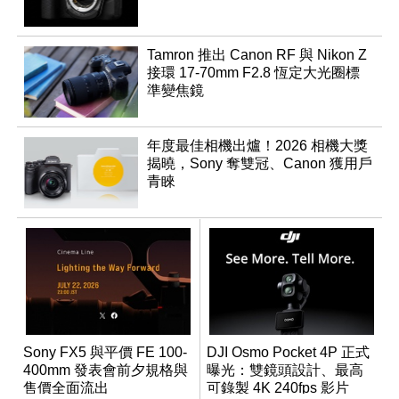
Tamron 推出 Canon RF 與 Nikon Z
接環 17-70mm F2.8 恆定大光圈標
準變焦鏡
年度最佳相機出爐！2026 相機大獎
揭曉，Sony 奪雙冠、Canon 獲用戶
青睞
Sony FX5 與平價 FE 100-
DJI Osmo Pocket 4P 正式
400mm 發表會前夕規格與
曝光：雙鏡頭設計、最高
售價全面流出
可錄製 4K 240fps 影片