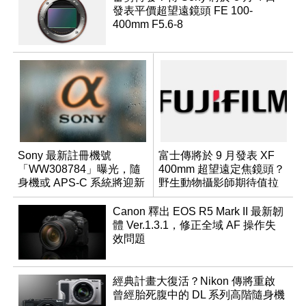
發表平價超望遠鏡頭 FE 100-
400mm F5.6-8
Sony 最新註冊機號
富士傳將於 9 月發表 XF
「WW308784」曝光，隨
400mm 超望遠定焦鏡頭？
身機或 APS-C 系統將迎新
野生動物攝影師期待值拉
成員？
滿
Canon 釋出 EOS R5 Mark II 最新韌
體 Ver.1.3.1，修正全域 AF 操作失
效問題
經典計畫大復活？Nikon 傳將重啟
曾經胎死腹中的 DL 系列高階隨身機