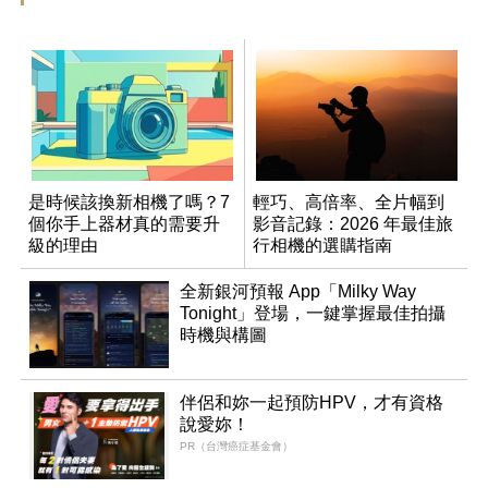
是時候該換新相機了嗎？7
輕巧、高倍率、全片幅到
個你手上器材真的需要升
影音記錄：2026 年最佳旅
級的理由
行相機的選購指南
全新銀河預報 App「Milky Way
Tonight」登場，一鍵掌握最佳拍攝
時機與構圖
伴侶和妳一起預防HPV，才有資格
說愛妳！
PR（台灣癌症基金會）