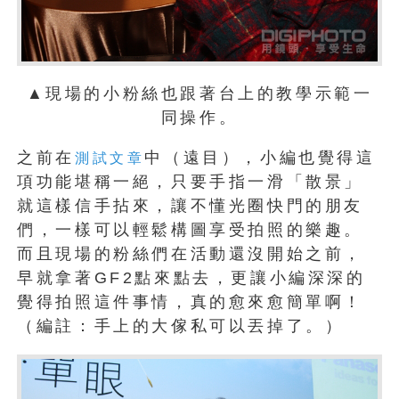
▲現場的小粉絲也跟著台上的教學示範一
同操作。
之前在
中（遠目），小編也覺得這
測試文章
項功能堪稱一絕，只要手指一滑「散景」
就這樣信手拈來，讓不懂光圈快門的朋友
們，一樣可以輕鬆構圖享受拍照的樂趣。
而且現場的粉絲們在活動還沒開始之前，
早就拿著GF2點來點去，更讓小編深深的
覺得拍照這件事情，真的愈來愈簡單啊！
（編註：手上的大傢私可以丟掉了。）