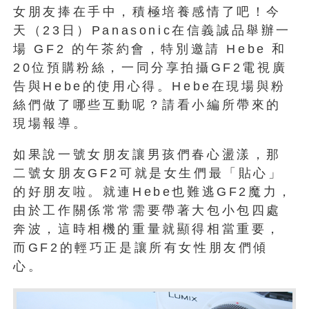
女朋友捧在手中，積極培養感情了吧！今
天（23日）Panasonic在信義誠品舉辦一
場 GF2 的午茶約會，特別邀請 Hebe 和
20位預購粉絲，一同分享拍攝GF2電視廣
告與Hebe的使用心得。Hebe在現場與粉
絲們做了哪些互動呢？請看小編所帶來的
現場報導。
如果說一號女朋友讓男孩們春心盪漾，那
二號女朋友GF2可就是女生們最「貼心」
的好朋友啦。就連Hebe也難逃GF2魔力，
由於工作關係常常需要帶著大包小包四處
奔波，這時相機的重量就顯得相當重要，
而GF2的輕巧正是讓所有女性朋友們傾
心。