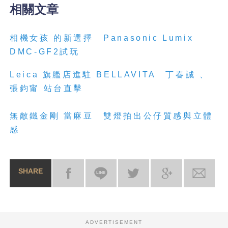
相關文章
相機女孩 的新選擇 Panasonic Lumix
DMC-GF2試玩
Leica 旗艦店進駐 BELLAVITA 丁春誠 、
張鈞甯 站台直擊
無敵鐵金剛 當麻豆 雙燈拍出公仔質感與立體
感
SHARE
ADVERTISEMENT