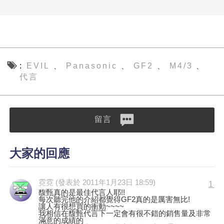
EVIL
Panasonic
GF2
M4/3
、
、
、
、
代言
留言
大家的回應
霓霓 (發表於 2011年1月23日 18:59)
1
馥甄真的是最佳代言人耶!!
每次聽完他的介紹都覺得GF2真的是厲害無比!
讓人有很想買的衝動~~~~
我相信在馥甄代言下一定會有很不錯的銷售量及非常
滿意的成績的