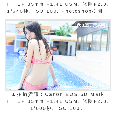
III+EF 35mm F1.4L USM, 光圈F2.8,
1/640秒, ISO 100, Photoshop拼圖。
▲拍攝資訊：Canon EOS 5D Mark
III+EF 35mm F1.4L USM, 光圈F2.8,
1/800秒, ISO 100。