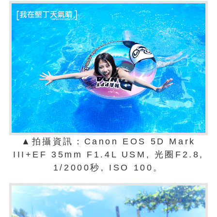
▲拍攝資訊：Canon EOS 5D Mark
III+EF 35mm F1.4L USM, 光圈F2.8,
1/2000秒, ISO 100。