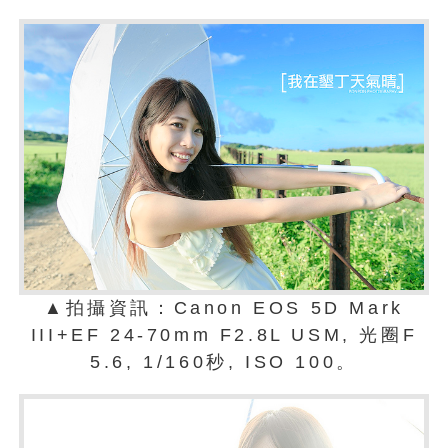
▲拍攝資訊：Canon EOS 5D Mark
III+EF 24-70mm F2.8L USM, 光圈F
5.6, 1/160秒, ISO 100。