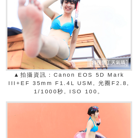
▲拍攝資訊：Canon EOS 5D Mark
III+EF 35mm F1.4L USM, 光圈F2.8,
1/1000秒, ISO 100。