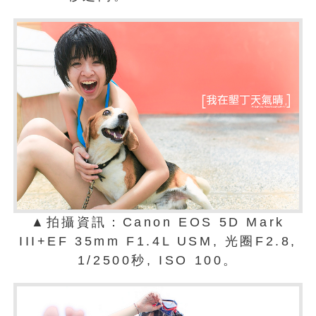
▲拍攝資訊：Canon EOS 5D Mark
III+EF 35mm F1.4L USM, 光圈F2.8,
1/2500秒, ISO 100。