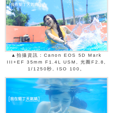
▲拍攝資訊：Canon EOS 5D Mark
III+EF 35mm F1.4L USM, 光圈F2.8,
1/1250秒, ISO 100。