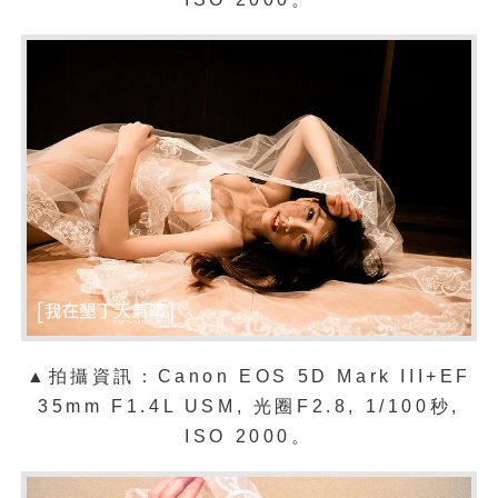
▲拍攝資訊：Canon EOS 5D Mark III+EF
35mm F1.4L USM, 光圈F2.8, 1/100秒,
ISO 2000。