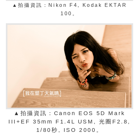
▲拍攝資訊：Nikon F4,
Kodak EKTAR
100
。
▲拍攝資訊：Canon EOS 5D Mark
III+EF 35mm F1.4L USM, 光圈F2.8,
1/80秒, ISO 2000。