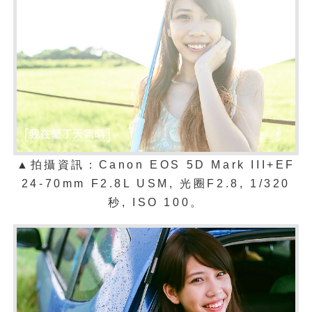
▲拍攝資訊：Canon EOS 5D Mark III+EF
24-70mm F2.8L USM, 光圈F2.8, 1/320
秒, ISO 100。