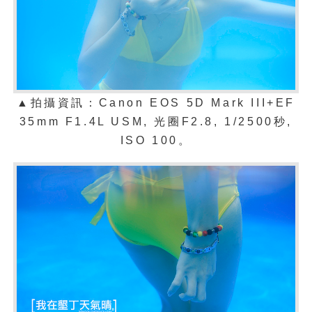
▲拍攝資訊：Canon EOS 5D Mark III+EF
35mm F1.4L USM, 光圈F2.8, 1/2500秒,
ISO 100。