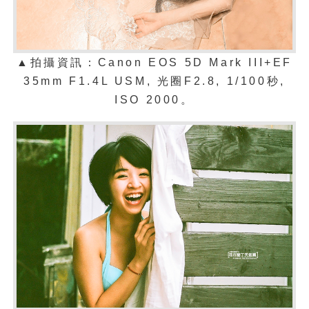
▲拍攝資訊：Canon EOS 5D Mark III+EF
35mm F1.4L USM, 光圈F2.8, 1/100秒,
ISO 2000。