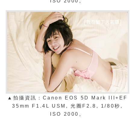
ISO 2000。
▲拍攝資訊：Canon EOS 5D Mark III+EF
35mm F1.4L USM, 光圈F2.8, 1/80秒,
ISO 2000。