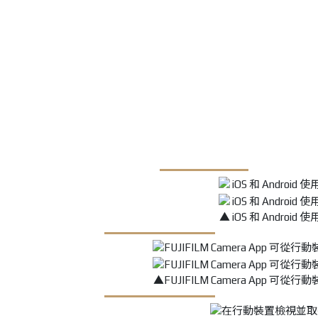
▲ iOS 和 Android 
▲FUJIFILM Camera Ap