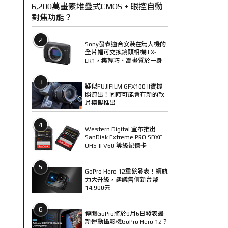
6,200萬畫素堆疊式CMOS + 眼控自動
對焦功能？
2
Sony發表適合安裝在無人機的
全片幅可交換鏡頭相機ILX-
LR1，集輕巧、高畫質於一身
3
疑似FUJIFILM GFX100 II實機
照流出！同時可能會有新的軟
片模擬推出
4
Western Digital 宣布推出
SanDisk Extreme PRO SDXC
UHS-II V60 等級記憶卡
5
GoPro Hero 12重磅發表！續航
力大升級，建議售價新台幣
14,900元
6
傳聞GoPro將於9月6日發表最
新運動攝影機GoPro Hero 12？