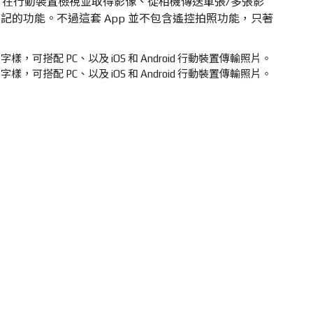
pp 功能包含在行動裝置檢視並取得影像、從相機傳送單張/多張影
記的功能。不過這套 App 並不包含遙控拍照功能，只著
 字樣，可搭配 PC、以及 iOS 和 Android 行動裝置傳輸照片。