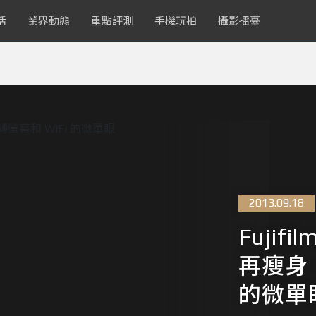
活
業界動態
重點評測
手機玩拍
攝影擂臺
2013.09.18
Fujif
再瘦身、
的微單