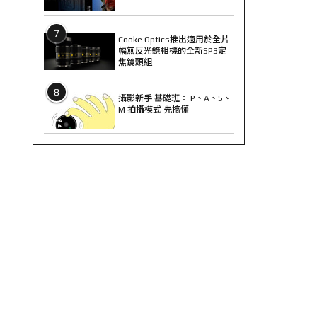
7
Cooke Optics推出適用於全片
幅無反光鏡相機的全新SP3定
焦鏡頭組
8
攝影新手 基礎班： P、A、S、
M 拍攝模式 先搞懂