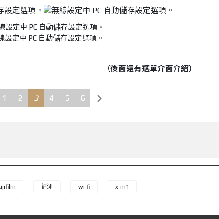
線設定中 PC 自動儲存設定選項。
（後面還有選單介面介紹）
1
2
3
4
5
6
ujifilm
評測
wi-fi
x-m1