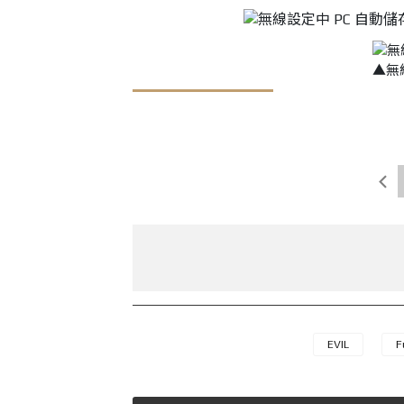
▲無
EVIL
F