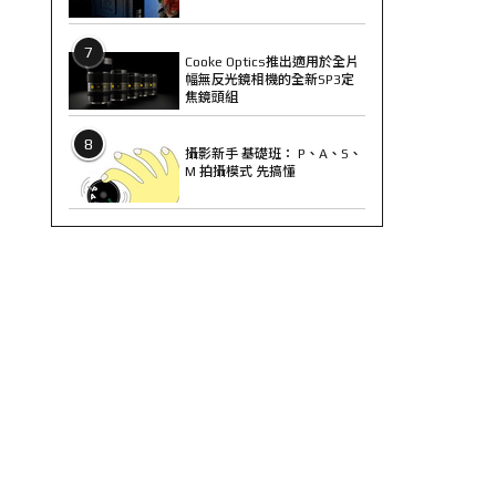
7
Cooke Optics推出適用於全片
幅無反光鏡相機的全新SP3定
焦鏡頭組
8
攝影新手 基礎班： P、A、S、
M 拍攝模式 先搞懂