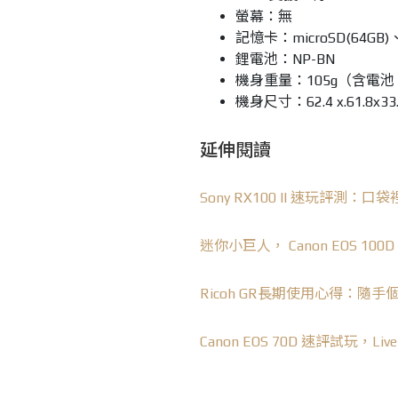
螢幕：無
記憶卡：microSD(64GB)、Me
鋰電池：NP-BN
機身重量：105g（含電
機身尺寸：62.4 x.61.8x33
延伸閱讀
Sony RX100 II 速玩評測
迷你小巨人， Canon EOS 100
Ricoh GR長期使用心得：隨
Canon EOS 70D 速評試玩，Li