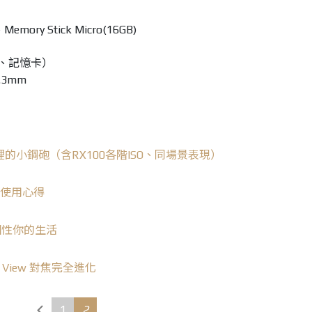
mory Stick Micro(16GB)
池、記憶卡）
.3mm
：口袋裡的小鋼砲（含RX100各階ISO、同場景表現）
D 使用心得
手個性你的生活
ve View 對焦完全進化
1
2