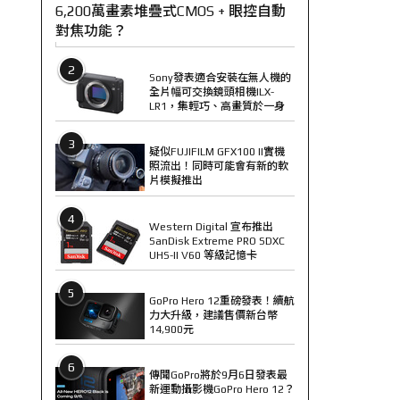
6,200萬畫素堆疊式CMOS + 眼控自動
對焦功能？
2
Sony發表適合安裝在無人機的
全片幅可交換鏡頭相機ILX-
LR1，集輕巧、高畫質於一身
3
疑似FUJIFILM GFX100 II實機
照流出！同時可能會有新的軟
片模擬推出
4
Western Digital 宣布推出
SanDisk Extreme PRO SDXC
UHS-II V60 等級記憶卡
5
GoPro Hero 12重磅發表！續航
力大升級，建議售價新台幣
14,900元
6
傳聞GoPro將於9月6日發表最
新運動攝影機GoPro Hero 12？