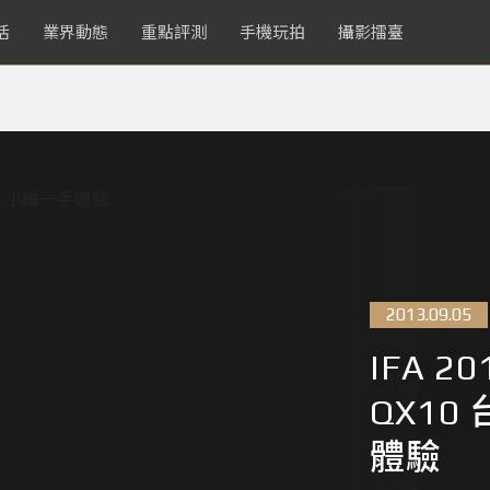
活
業界動態
重點評測
手機玩拍
攝影擂臺
2013.09.05
IFA 2
QX1
體驗