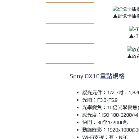
▲記憶卡插槽，支
▲打
▲放
Sony QX10重點規格
感光元件：1/2.3吋，1,82
光圈：F3.3-F5.9
光學變焦：10倍光學變焦(2
感光度：ISO 100-3200(
快門：30至1/2000秒
動態錄影：1920x1080@
Wi-Fi支援：有、NFC