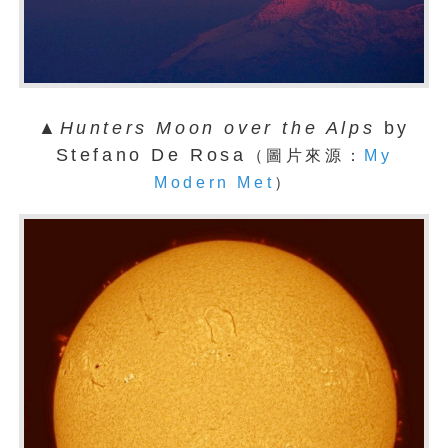
▲
Hunters Moon over the Alps
by
Stefano De Rosa
（圖片來源：
My
Modern Met
）