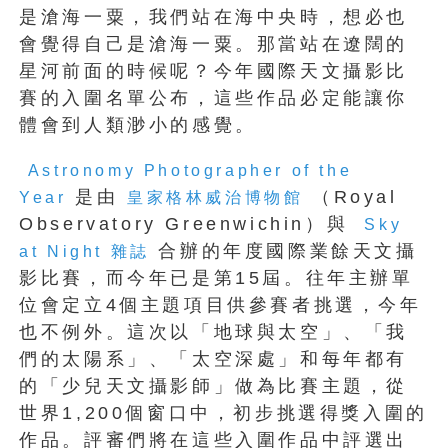
是滄海一粟，我們站在海中央時，想必也
會覺得自己是滄海一粟。那當站在遼闊的
星河前面的時候呢？今年國際天文攝影比
賽的入圍名單公布，這些作品必定能讓你
體會到人類渺小的感覺。
Astronomy Photographer of the
是由
（Royal
Year
皇家格林威治博物館
Observatory Greenwichin）與
Sky
合辦的年度國際業餘天文攝
at Night 雜誌
影比賽，而今年已是第15屆。往年主辦單
位會定立4個主題項目供參賽者挑選，今年
也不例外。這次以「地球與太空」、「我
們的太陽系」、「太空深處」和每年都有
的「少兒天文攝影師」做為比賽主題，從
世界1,200個窗口中，初步挑選得獎入圍的
作品。評審們將在這些入圍作品中評選出