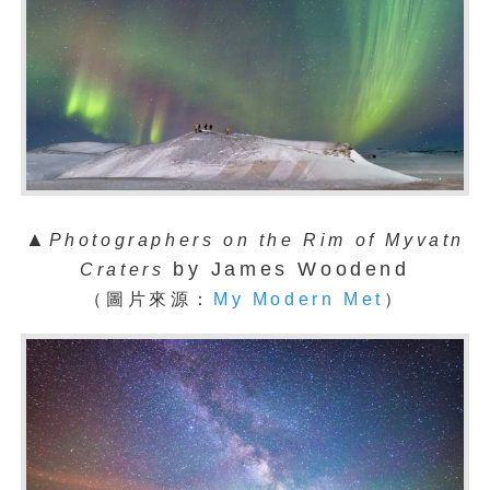
▲
Photographers on the Rim of Myvatn
by James Woodend
Craters
（圖片來源：
My Modern Met
）