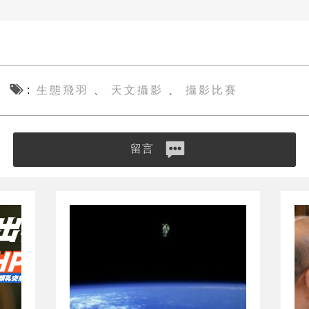
生態飛羽
天文攝影
攝影比賽
、
、
留言