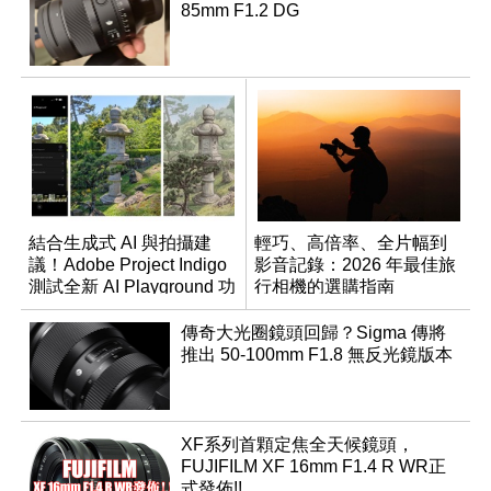
85mm F1.2 DG
結合生成式 AI 與拍攝建
輕巧、高倍率、全片幅到
議！Adobe Project Indigo
影音記錄：2026 年最佳旅
測試全新 AI Playground 功
行相機的選購指南
能
傳奇大光圈鏡頭回歸？Sigma 傳將
推出 50-100mm F1.8 無反光鏡版本
XF系列首顆定焦全天候鏡頭，
FUJIFILM XF 16mm F1.4 R WR正
式發佈!!