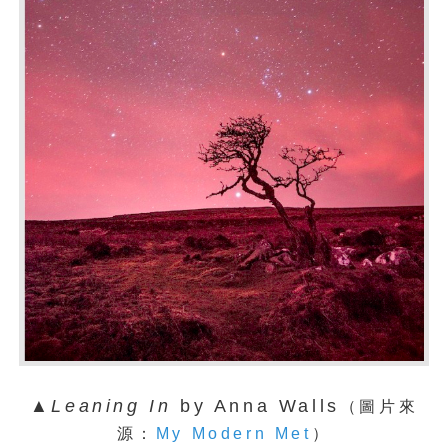
▲
Leaning In
by Anna Walls
（圖片來
源：
My Modern Met
）