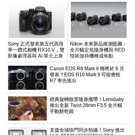
Sony 正式發表第五代高倍
Nikon 未來新品推測藍圖：
率一體式相機 RX10 V，雙
全片幅定焦隨身機與 RED
影像處理器與 AI 單元上身
技術加持機種成焦點
Canon EOS R8 Mark II 傳將於 9 月
發表？EOS R10 Mark II 可能會較
R7 率先推出
經典旋轉散景隨身攜帶！Lensbaby
推出全新 Twist 28mm F3.5 全片幅
手動餅乾鏡
支援全域快門同步拍攝！Sony 推出