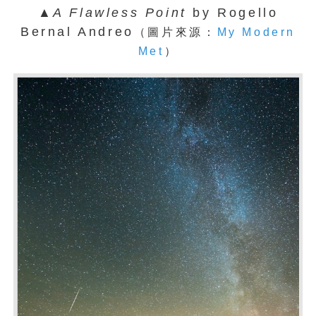
▲
A Flawless Point
by Rogello
Bernal Andreo
（圖片來源：
My Modern
Met
）