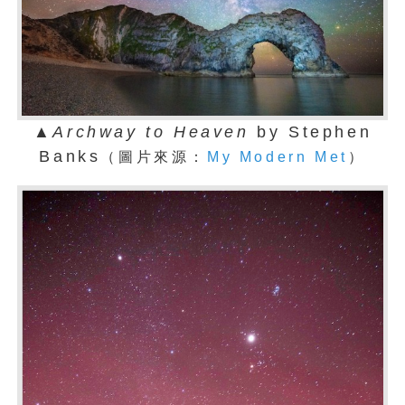
▲
Archway to Heaven
by Stephen
Banks
（圖片來源：
My Modern Met
）