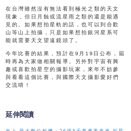
在台灣雖然沒有無法看到極光之類的天文
現象，但日月蝕或流星雨之類的還是能遇
見的。如果想拍星軌的話，也可以到合歡
山等山上拍攝，只是如果想拍銀河星系可
能就需要天文望遠鏡頭了。
今年比賽的結果，預計在9月19日公布，屆
時再為大家做相關報導。另外對宇宙有興
趣或喜歡拍星空的攝影玩家，來年不妨參
與看看這個比賽，與國際天文攝影愛好們
交流唷！
延伸閱讀
史上 最大數位相機：26億8千萬畫素拿來 拍星