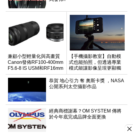
兼顧小型輕量化與高畫質
【手機攝影教室】自動模
Canon發佈RF100-400mm
式也能拍照，但透過專業
F5.6-8 IS USM和RF16mm
模式能讓影像呈現更顯獨
F2.8 STM
特與個人風格
恭賀 地心引力 奪 奧斯卡獎 ，NASA
公開系列太空攝影作品
經典商標謝幕？OM SYSTEM 傳將
於今年底完成品牌全面更換