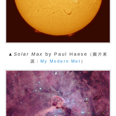
▲
Solar Max
by Paul Haese
（圖片來
源：
My Modern Met
）