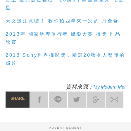
星
天
文
迷注意囉！ 教你拍四年來一次的 月全食
2013
年
國
家
地
理
旅行者 攝影大賽 得獎 作品
欣賞
2013
Sony世界攝影獎，精選20張令人驚嘆的
照片
資料來源：
My Modern Met
SHARE
ADVERTISEMENT