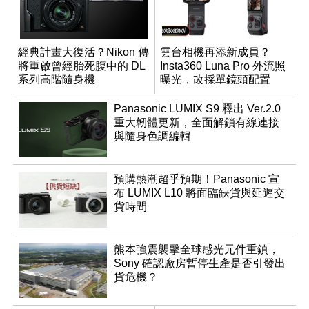
經典計畫大復活？Nikon 傳
雲台相機再添新成員？
將重啟曾經胎死腹中的 DL
Insta360 Luna Pro 外流照
系列高階隨身機
曝光，改採單鏡頭配置
Panasonic LUMIX S9 釋出 Ver.2.0
重大韌體更新，全面解鎖有線連接
與隨身色調編輯
預購熱潮超乎預期！Panasonic 宣
布 LUMIX L10 將面臨缺貨與延遲交
貨時間
熊本強震襲擊全球感光元件重鎮，
Sony 確認廠房暫停生產是否引發出
貨危機？