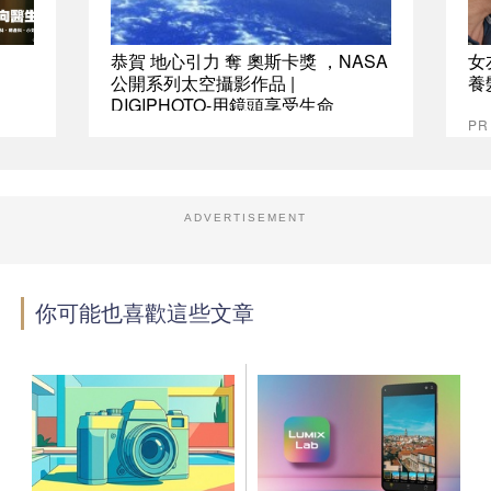
恭賀 地心引力 奪 奧斯卡獎 ，NASA
女
公開系列太空攝影作品 |
養
DIGIPHOTO-用鏡頭享受生命
P
ADVERTISEMENT
你可能也喜歡這些文章