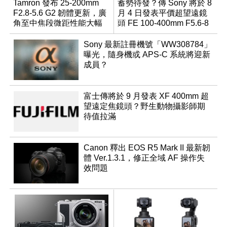
Tamron 發布 25-200mm
蓄勢待發？傳 Sony 將於 8
F2.8-5.6 G2 韌體更新，廣
月 4 日發表平價超望遠鏡
角至中焦段微距性能大幅
頭 FE 100-400mm F5.6-8
升級
Sony 最新註冊機號「WW308784」
曝光，隨身機或 APS-C 系統將迎新
成員？
富士傳將於 9 月發表 XF 400mm 超
望遠定焦鏡頭？野生動物攝影師期
待值拉滿
Canon 釋出 EOS R5 Mark II 最新韌
體 Ver.1.3.1，修正全域 AF 操作失
效問題