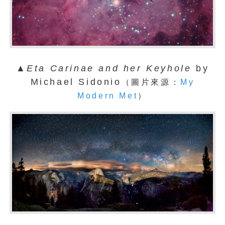
▲
Eta Carinae and her Keyhole
by
Michael Sidonio
（圖片來源：
My
Modern Met
）