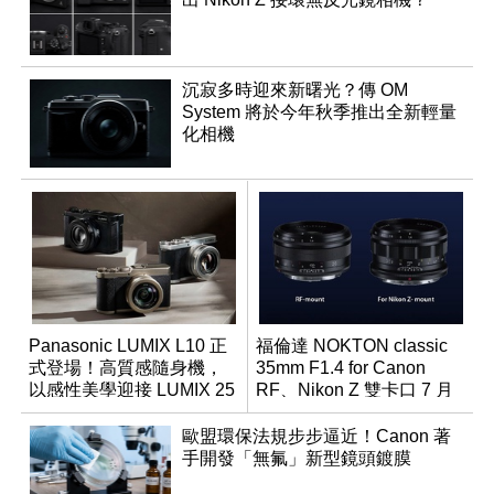
沉寂多時迎來新曙光？傳 OM
System 將於今年秋季推出全新輕量
化相機
Panasonic LUMIX L10 正
福倫達 NOKTON classic
式登場！高質感隨身機，
35mm F1.4 for Canon
以感性美學迎接 LUMIX 25
RF、Nikon Z 雙卡口 7 月
週年
同步登台
歐盟環保法規步步逼近！Canon 著
手開發「無氟」新型鏡頭鍍膜