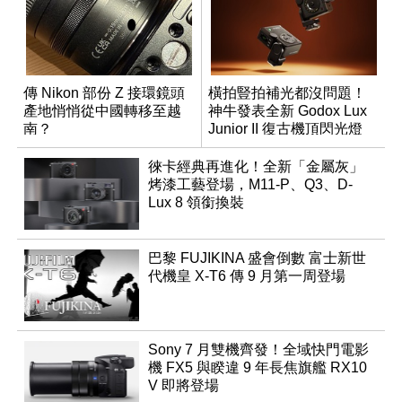
傳 Nikon 部份 Z 接環鏡頭
橫拍豎拍補光都沒問題！
產地悄悄從中國轉移至越
神牛發表全新 Godox Lux
南？
Junior II 復古機頂閃光燈
徠卡經典再進化！全新「金屬灰」
烤漆工藝登場，M11-P、Q3、D-
Lux 8 領銜換裝
巴黎 FUJIKINA 盛會倒數 富士新世
代機皇 X-T6 傳 9 月第一周登場
Sony 7 月雙機齊發！全域快門電影
機 FX5 與睽違 9 年長焦旗艦 RX10
V 即將登場