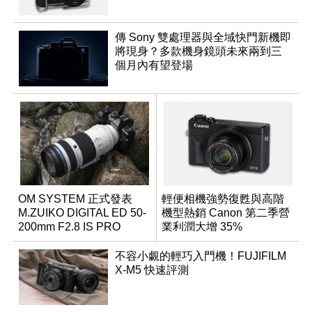
傳 Sony 雙處理器與全域快門新機即
將現身？多款機身鏡頭未來兩到三
個月內有望登場
OM SYSTEM 正式發表
輕便相機強勢復甦與高階
M.ZUIKO DIGITAL ED 50-
機型熱銷 Canon 第二季營
200mm F2.8 IS PRO
業利潤大增 35%
不容小覷的輕巧入門機！FUJIFILM
X-M5 快速評測