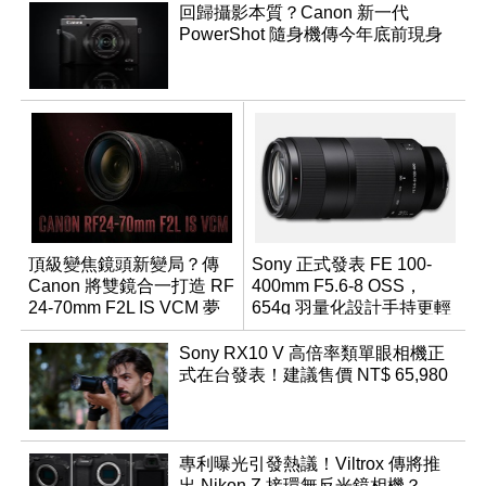
回歸攝影本質？Canon 新一代
PowerShot 隨身機傳今年底前現身
頂級變焦鏡頭新變局？傳
Sony 正式發表 FE 100-
Canon 將雙鏡合一打造 RF
400mm F5.6-8 OSS，
24-70mm F2L IS VCM 夢
654g 羽量化設計手持更輕
幻規格
鬆
Sony RX10 V 高倍率類單眼相機正
式在台發表！建議售價 NT$ 65,980
專利曝光引發熱議！Viltrox 傳將推
出 Nikon Z 接環無反光鏡相機？