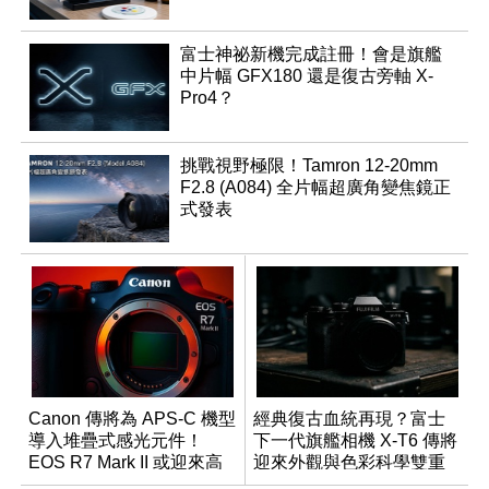
富士神祕新機完成註冊！會是旗艦
中片幅 GFX180 還是復古旁軸 X-
Pro4？
挑戰視野極限！Tamron 12-20mm
F2.8 (A084) 全片幅超廣角變焦鏡正
式發表
Canon 傳將為 APS-C 機型
經典復古血統再現？富士
導入堆疊式感光元件！
下一代旗艦相機 X-T6 傳將
EOS R7 Mark II 或迎來高
迎來外觀與色彩科學雙重
速讀出升級
優化