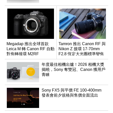
Megadap 推出全球首款
Tamron 推出 Canon RF 與
Leica M 轉 Canon RF 自動
Nikon Z 接環 17-70mm
對焦轉接環 M2RF
F2.8 恆定大光圈標準變焦
鏡
年度最佳相機出爐！2026 相機大獎
揭曉，Sony 奪雙冠、Canon 獲用戶
青睞
Sony FX5 與平價 FE 100-400mm
發表會前夕規格與售價全面流出