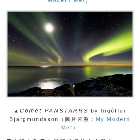
）
Modern Met
Comet PANSTARRS
▲
by Ingólfur
Bjargmundsson
（圖片來源：
My Modern
Met
）