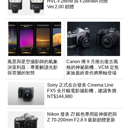
HVL-F28RM 與 F28RMA 閃燈
Ver.2.00 韌體
風景與星空攝影師的氣象
Canon 傳 9 月推出復古風
決策利器：專業解讀光影
格的神祕新機，VCM 定焦
與雲層的智慧
家族最終章也將壓軸登場
App「Atmos」登場
Sony 正式在台發表 Cinema Line
FX5 全片幅電影攝影機，建議售價
NT$144,980
Nikon 發表 Zf 銀色專用延伸握把與
Z 70-200mm F2.8 II 最新韌體更新