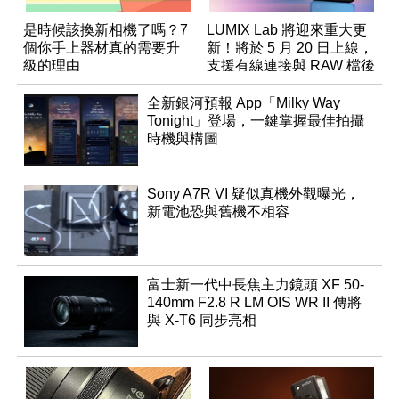
是時候該換新相機了嗎？7
LUMIX Lab 將迎來重大更
個你手上器材真的需要升
新！將於 5 月 20 日上線，
級的理由
支援有線連接與 RAW 檔後
製
全新銀河預報 App「Milky Way
Tonight」登場，一鍵掌握最佳拍攝
時機與構圖
Sony A7R VI 疑似真機外觀曝光，
新電池恐與舊機不相容
富士新一代中長焦主力鏡頭 XF 50-
140mm F2.8 R LM OIS WR II 傳將
與 X-T6 同步亮相