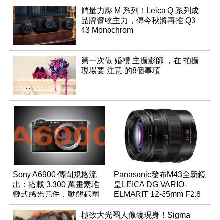
銷量力壓 M 系列！Leica Q 系列成
品牌營收主力，傳今秋將再推 Q3
43 Monochrom
第一次做 婚禮 主攝影師 ，在 拍攝
現場要 注意 的8個事項
Sony A6900 傳聞規格流
Panasonic發布M43全新鏡
出：搭載 3,300 萬畫素堆
皇LEICA DG VARIO-
疊式感光元件，動態範圍
ELMARIT 12-35mm F2.8
超過 15 級
ASPH. POWER OIS
極致大光圈人像鏡現身！Sigma