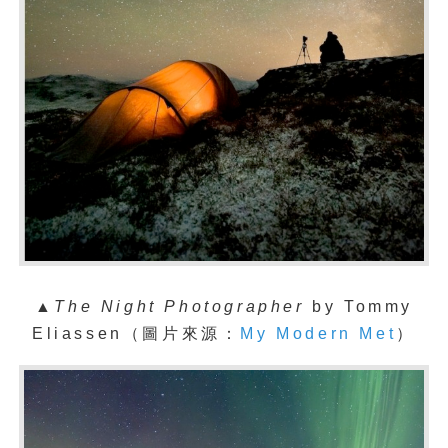
▲
The Night Photographer
by Tommy
Eliassen（圖片來源：
My Modern Met
）