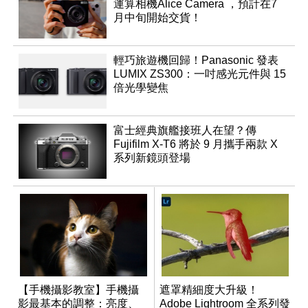
運算相機Alice Camera ，預計在7
月中旬開始交貨！
輕巧旅遊機回歸！Panasonic 發表
LUMIX ZS300：一吋感光元件與 15
倍光學變焦
富士經典旗艦接班人在望？傳
Fujifilm X-T6 將於 9 月攜手兩款 X
系列新鏡頭登場
【手機攝影教室】手機攝
遮罩精細度大升級！
影最基本的調整：亮度、
Adobe Lightroom 全系列發