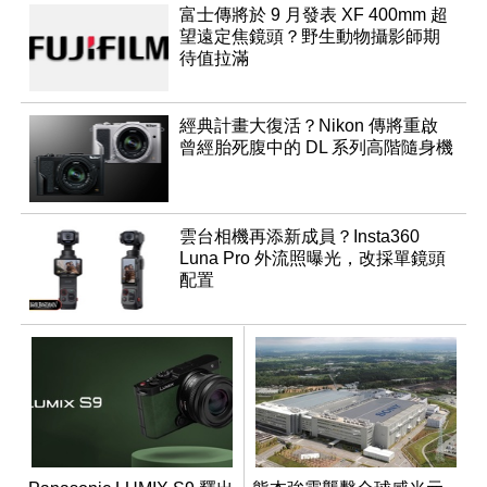
富士傳將於 9 月發表 XF 400mm 超
望遠定焦鏡頭？野生動物攝影師期
待值拉滿
經典計畫大復活？Nikon 傳將重啟
曾經胎死腹中的 DL 系列高階隨身機
雲台相機再添新成員？Insta360
Luna Pro 外流照曝光，改採單鏡頭
配置