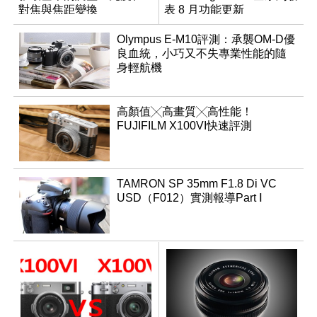
對焦與焦距變換
表 8 月功能更新
Olympus E-M10評測：承襲OM-D優
良血統，小巧又不失專業性能的隨
身輕航機
高顏值╳高畫質╳高性能！
FUJIFILM X100VI快速評測
TAMRON SP 35mm F1.8 Di VC
USD（F012）實測報導Part Ⅰ