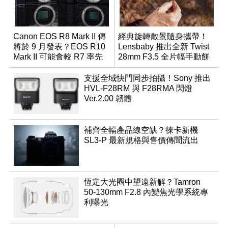
Canon EOS R8 Mark II 傳
經典旋轉散景隨身攜帶！
將於 9 月發表？EOS R10
Lensbaby 推出全新 Twist
Mark II 可能會較 R7 率先
28mm F3.5 全片幅手動餅
推出
乾鏡
支援全域快門同步拍攝！Sony 推出
HVL-F28RM 與 F28RMA 閃燈
Ver.2.00 韌體
補齊全幅產品線空缺？徠卡新機
SL3-P 最新規格與售價傳聞流出
恆定大光圈中望遠新解？Tamron
50-130mm F2.8 內變焦光學系統專
利曝光