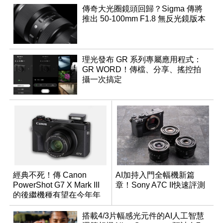
傳奇大光圈鏡頭回歸？Sigma 傳將
推出 50-100mm F1.8 無反光鏡版本
理光發布 GR 系列專屬應用程式：
GR WORD！傳檔、分享、搖控拍
攝一次搞定
經典不死！傳 Canon
AI加持入門全幅機新篇
PowerShot G7 X Mark III
章！Sony A7C II快速評測
的後繼機種有望在今年年
底前推出？
搭載4/3片幅感光元件的AI人工智慧