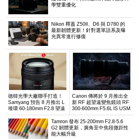
學雙重優化
Nikon 釋蓋 Z50II、D6 與 D780 的
最新韌體更新！針對選單語系及曝
光異常進行修復
德韓光學大廠聯手打造！
Canon 傳將於 9 月推出全
Samyang 預告 8 月推出 L
新 RF 超望遠變焦鏡頭 RF
接環 60-180mm F2.8 望遠
300-600mm F5.6L IS USM
變焦鏡
Tamron 發布 25-200mm F2.8-5.6
G2 韌體更新，廣角至中焦段微距性
能大幅升級