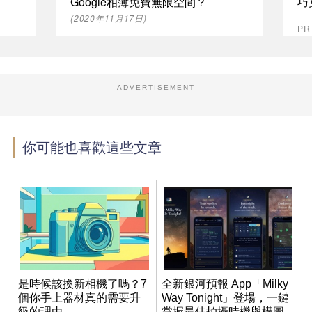
Google相簿免費無限空間？
巧
(2020年11月17日)
P
ADVERTISEMENT
你可能也喜歡這些文章
是時候該換新相機了嗎？7
全新銀河預報 App「Milky
個你手上器材真的需要升
Way Tonight」登場，一鍵
級的理由
掌握最佳拍攝時機與構圖