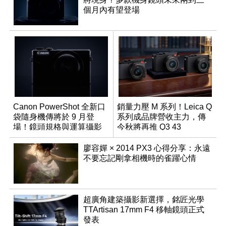
個月內有望登場
Canon PowerShot 全新口
銷量力壓 M 系列！Leica Q
袋隨身機傳將於 9 月登
系列成品牌營收主力，傳
場！鏡頭規格與運算攝影
今秋將再推 Q3 43
升級成為焦點
Monochrom
廖容嬋 × 2014 PX3 心得分享：永遠
不要忘記剛拿相機時的雀躍心情
超廣角建築攝影新選擇，銘匠光學
TTArtisan 17mm F4 移軸鏡頭正式
發表