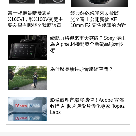
富士相機最新發表的
經典餅乾鏡迎來改款曙
X100VI，和X100V究竟主
光？富士公開新款 XF
要差異有哪些？我應該買
18mm F2 定焦鏡頭的內對
哪一台？
焦專利
續航力將迎來重大突破？Sony 傳正
為 Alpha 相機開發全新螢幕顯示技
術
為什麼長焦鏡頭會壓縮空間？
影像處理市場震撼彈！Adobe 宣佈
收購 AI 照片與影片優化專家 Topaz
Labs