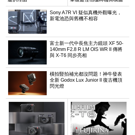
Sony A7R VI 疑似真機外觀曝光，
新電池恐與舊機不相容
富士新一代中長焦主力鏡頭 XF 50-
140mm F2.8 R LM OIS WR II 傳將
與 X-T6 同步亮相
橫拍豎拍補光都沒問題！神牛發表
全新 Godox Lux Junior II 復古機頂
閃光燈