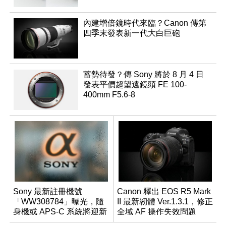
內建增倍鏡時代來臨？Canon 傳第
四季末發表新一代大白巨砲
蓄勢待發？傳 Sony 將於 8 月 4 日
發表平價超望遠鏡頭 FE 100-
400mm F5.6-8
Sony 最新註冊機號
Canon 釋出 EOS R5 Mark
「WW308784」曝光，隨
II 最新韌體 Ver.1.3.1，修正
身機或 APS-C 系統將迎新
全域 AF 操作失效問題
成員？