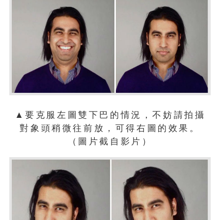
▲要克服左圖雙下巴的情況，不妨請拍攝
對象頭稍微往前放，可得右圖的效果。
（圖片截自影片）