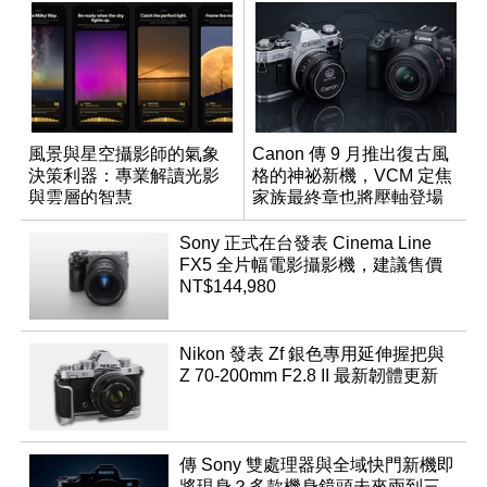
風景與星空攝影師的氣象
Canon 傳 9 月推出復古風
決策利器：專業解讀光影
格的神祕新機，VCM 定焦
與雲層的智慧
家族最終章也將壓軸登場
App「Atmos」登場
Sony 正式在台發表 Cinema Line
FX5 全片幅電影攝影機，建議售價
NT$144,980
Nikon 發表 Zf 銀色專用延伸握把與
Z 70-200mm F2.8 II 最新韌體更新
傳 Sony 雙處理器與全域快門新機即
將現身？多款機身鏡頭未來兩到三