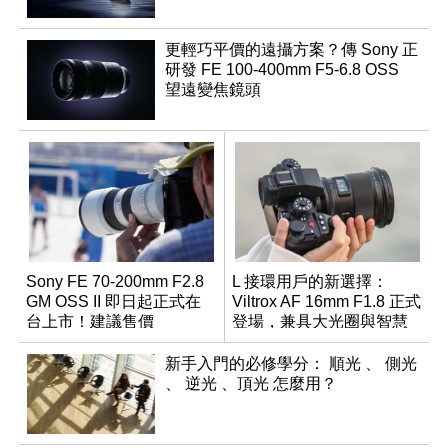
更輕巧平價的遠攝方案？傳 Sony 正
研發 FE 100-400mm F5-6.8 OSS
望遠變焦鏡頭
Sony FE 70-200mm F2.8
L 接環用戶的新選擇：
GM OSS II 即日起正式在
Viltrox AF 16mm F1.8 正式
台上市！建議售價
登場，兼具大光圈與智慧
NT$76,980
數位介面
新手入門的必修學分： 順光 、 側光
、 逆光 、頂光 怎麼用？