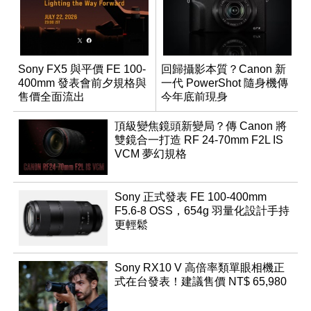
Sony FX5 與平價 FE 100-
回歸攝影本質？Canon 新
400mm 發表會前夕規格與
一代 PowerShot 隨身機傳
售價全面流出
今年底前現身
頂級變焦鏡頭新變局？傳 Canon 將
雙鏡合一打造 RF 24-70mm F2L IS
VCM 夢幻規格
Sony 正式發表 FE 100-400mm
F5.6-8 OSS，654g 羽量化設計手持
更輕鬆
Sony RX10 V 高倍率類單眼相機正
式在台發表！建議售價 NT$ 65,980