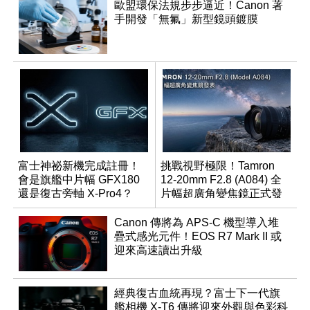
歐盟環保法規步步逼近！Canon 著
手開發「無氟」新型鏡頭鍍膜
富士神祕新機完成註冊！
挑戰視野極限！Tamron
會是旗艦中片幅 GFX180
12-20mm F2.8 (A084) 全
還是復古旁軸 X-Pro4？
片幅超廣角變焦鏡正式發
表
Canon 傳將為 APS-C 機型導入堆
疊式感光元件！EOS R7 Mark II 或
迎來高速讀出升級
經典復古血統再現？富士下一代旗
艦相機 X-T6 傳將迎來外觀與色彩科