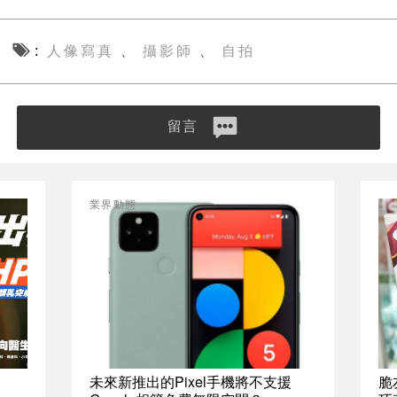
人像寫真
攝影師
自拍
、
、
留言
業界動態
未來新推出的Pixel手機將不支援
脆