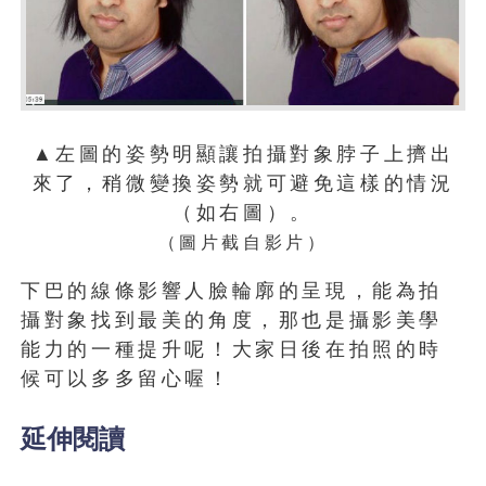
▲左圖的姿勢明顯讓拍攝對象脖子上擠出
來了，稍微變換姿勢就可避免這樣的情況
（如右圖）。
（圖片截自影片）
下巴的線條影響人臉輪廓的呈現，能為拍
攝對象找到最美的角度，那也是攝影美學
能力的一種提升呢！大家日後在拍照的時
候可以多多留心喔！
延伸閱讀