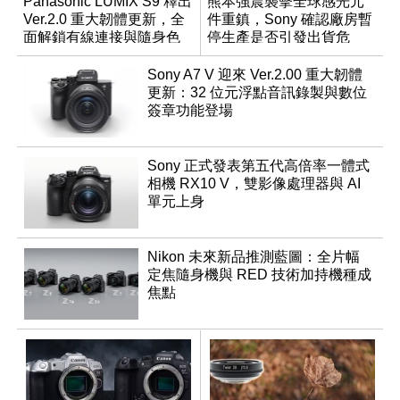
Panasonic LUMIX S9 釋出
熊本強震襲擊全球感光元
Ver.2.0 重大韌體更新，全
件重鎮，Sony 確認廠房暫
面解鎖有線連接與隨身色
停生產是否引發出貨危
調編輯
機？
Sony A7 V 迎來 Ver.2.00 重大韌體
更新：32 位元浮點音訊錄製與數位
簽章功能登場
Sony 正式發表第五代高倍率一體式
相機 RX10 V，雙影像處理器與 AI
單元上身
Nikon 未來新品推測藍圖：全片幅
定焦隨身機與 RED 技術加持機種成
焦點