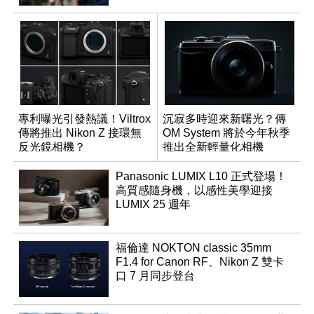
專利曝光引發熱議！Viltrox
沉寂多時迎來新曙光？傳
傳將推出 Nikon Z 接環無
OM System 將於今年秋季
反光鏡相機？
推出全新輕量化相機
Panasonic LUMIX L10 正式登場！
高質感隨身機，以感性美學迎接
LUMIX 25 週年
福倫達 NOKTON classic 35mm
F1.4 for Canon RF、Nikon Z 雙卡
口 7 月同步登台