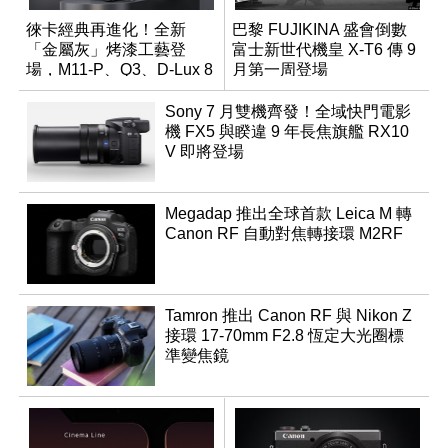
徠卡經典再進化！全新
巴黎 FUJIKINA 盛會倒數
「金屬灰」烤漆工藝登
富士新世代機皇 X-T6 傳 9
場，M11-P、Q3、D-Lux 8
月第一周登場
領銜換裝
Sony 7 月雙機齊發！全域快門電影
機 FX5 與睽違 9 年長焦旗艦 RX10
V 即將登場
Megadap 推出全球首款 Leica M 轉
Canon RF 自動對焦轉接環 M2RF
Tamron 推出 Canon RF 與 Nikon Z
接環 17-70mm F2.8 恆定大光圈標
準變焦鏡