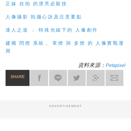
正妹 自拍 的漂亮必殺技
人像攝影 拍攝心訣及注意要點
達人之道 ： 特殊光線下的 人像創作
建構 閃燈 系統， 單燈 與 多燈 的 人像實戰運
用
資料來源：
Petapixel
SHARE
ADVERTISEMENT