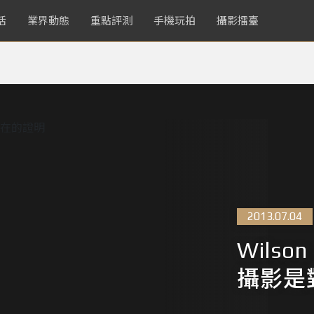
活
業界動態
重點評測
手機玩拍
攝影擂臺
2013.07.04
Wilso
攝影是