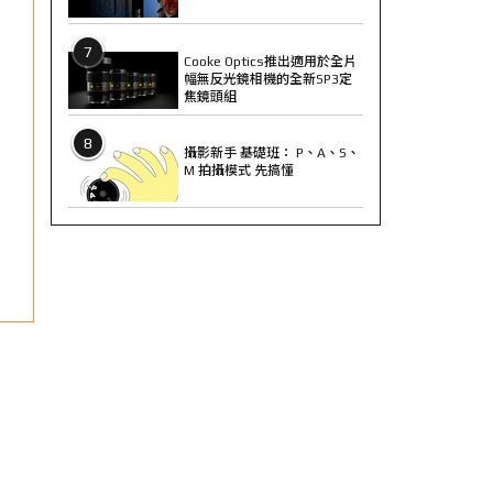
7
Cooke Optics推出適用於全片
幅無反光鏡相機的全新SP3定
焦鏡頭組
8
攝影新手 基礎班： P、A、S、
M 拍攝模式 先搞懂