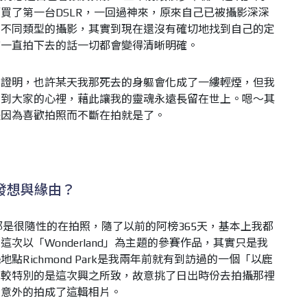
買了第一台DSLR，一回過神來，原來自己已被攝影深深
試不同類型的攝影，其實到現在還沒有確切地找到自己的定
信一直拍下去的話一切都會變得清晰明確。
的證明，也許某天我那死去的身軀會化成了一縷輕煙，但我
達到大家的心裡，藉此讓我的靈魂永遠長留在世上。嗯～其
是因為喜歡拍照而不斷在拍就是了。
發想與緣由？
是很隨性的在拍照，隨了以前的阿榜365天，基本上我都
次以「Wonderland」為主題的參賽作品，其實只是我
Richmond Park是我兩年前就有到訪過的一個「以鹿
比較特別的是這次興之所致，故意挑了日出時份去拍攝那裡
也意外的拍成了這輯相片。