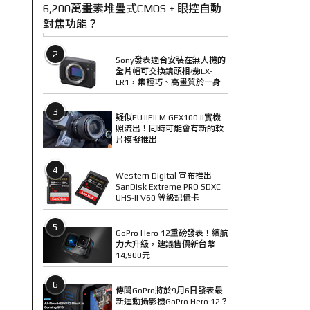
6,200萬畫素堆疊式CMOS + 眼控自動
對焦功能？
2
Sony發表適合安裝在無人機的
全片幅可交換鏡頭相機ILX-
LR1，集輕巧、高畫質於一身
3
疑似FUJIFILM GFX100 II實機
照流出！同時可能會有新的軟
片模擬推出
4
Western Digital 宣布推出
SanDisk Extreme PRO SDXC
UHS-II V60 等級記憶卡
5
GoPro Hero 12重磅發表！續航
力大升級，建議售價新台幣
14,900元
6
傳聞GoPro將於9月6日發表最
新運動攝影機GoPro Hero 12？