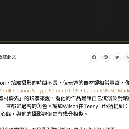
收藏此文
son，接觸攝影的時間不長，但玩過的器材卻相當豐富，
rrill
、
Canon S-type 50mm f/0.95
、
Canon EOS 5D Mar
器材優先」的玩家來說，看他的作品是讓自己沉溺於對銘
都是過客的角色。誠如Wilson在Teeny Life所提到：
的心態，與他的攝影觀倒是有幾分相似。