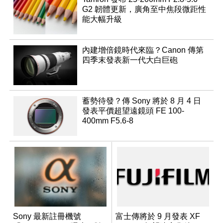
G2 韌體更新，廣角至中焦段微距性
能大幅升級
內建增倍鏡時代來臨？Canon 傳第
四季末發表新一代大白巨砲
蓄勢待發？傳 Sony 將於 8 月 4 日
發表平價超望遠鏡頭 FE 100-
400mm F5.6-8
Sony 最新註冊機號
富士傳將於 9 月發表 XF