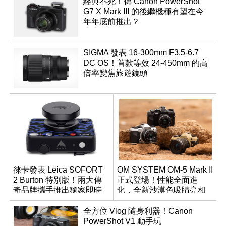
經典不死！傳 Canon PowerShot
G7 X Mark III 的後繼機種有望在今
年年底前推出？
SIGMA 發表 16-300mm F3.5-6.7
DC OS！首款等效 24-450mm 的高
倍率變焦旅遊鏡頭
徠卡發表 Leica SOFORT
OM SYSTEM OM-5 Mark II
2 Burton 特別版！兩大傳
正式登場！性能全面進
奇品牌攜手推出獨家即時
化，全新沙漠色吸睛亮相
成像相機
全方位 Vlog 隨身利器！Canon
PowerShot V1 動手玩