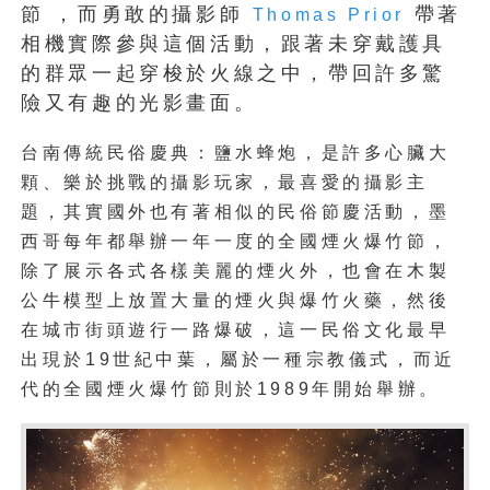
節 ，而勇敢的攝影師
帶著
Thomas Prior
相機實際參與這個活動，跟著未穿戴護具
的群眾一起穿梭於火線之中，帶回許多驚
險又有趣的光影畫面。
台南傳統民俗慶典：鹽水蜂炮，是許多心臟大
顆、樂於挑戰的攝影玩家，最喜愛的攝影主
題，其實國外也有著相似的民俗節慶活動，墨
西哥每年都舉辦一年一度的全國煙火爆竹節，
除了展示各式各樣美麗的煙火外，也會在木製
公牛模型上放置大量的煙火與爆竹火藥，然後
在城市街頭遊行一路爆破，這一民俗文化最早
出現於19世紀中葉，屬於一種宗教儀式，而近
代的全國煙火爆竹節則於1989年開始舉辦。