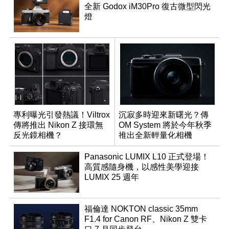
全新 Godox iM30Pro 復古微型閃光
燈
專利曝光引發熱議！Viltrox
沉寂多時迎來新曙光？傳
傳將推出 Nikon Z 接環無
OM System 將於今年秋季
反光鏡相機？
推出全新輕量化相機
Panasonic LUMIX L10 正式登場！
高質感隨身機，以感性美學迎接
LUMIX 25 週年
福倫達 NOKTON classic 35mm
F1.4 for Canon RF、Nikon Z 雙卡