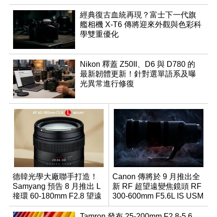
經典復古血統再現？富士下一代旗
艦相機 X-T6 傳將迎來外觀與色彩科
學雙重優化
Nikon 釋蓋 Z50II、D6 與 D780 的
最新韌體更新！針對選單語系及曝
光異常進行修復
德韓光學大廠聯手打造！
Canon 傳將於 9 月推出全
Samyang 預告 8 月推出 L
新 RF 超望遠變焦鏡頭 RF
接環 60-180mm F2.8 望遠
300-600mm F5.6L IS USM
變焦鏡
Tamron 發布 25-200mm F2.8-5.6