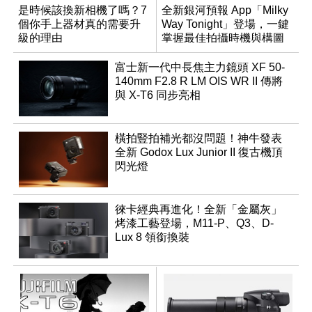
是時候該換新相機了嗎？7
全新銀河預報 App「Milky
個你手上器材真的需要升
Way Tonight」登場，一鍵
級的理由
掌握最佳拍攝時機與構圖
富士新一代中長焦主力鏡頭 XF 50-
140mm F2.8 R LM OIS WR II 傳將
與 X-T6 同步亮相
橫拍豎拍補光都沒問題！神牛發表
全新 Godox Lux Junior II 復古機頂
閃光燈
徠卡經典再進化！全新「金屬灰」
烤漆工藝登場，M11-P、Q3、D-
Lux 8 領銜換裝