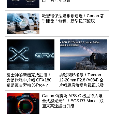
口 7 月同步登台
歐盟環保法規步步逼近！Canon 著
手開發「無氟」新型鏡頭鍍膜
富士神祕新機完成註冊！
挑戰視野極限！Tamron
會是旗艦中片幅 GFX180
12-20mm F2.8 (A084) 全
還是復古旁軸 X-Pro4？
片幅超廣角變焦鏡正式發
表
Canon 傳將為 APS-C 機型導入堆
疊式感光元件！EOS R7 Mark II 或
迎來高速讀出升級