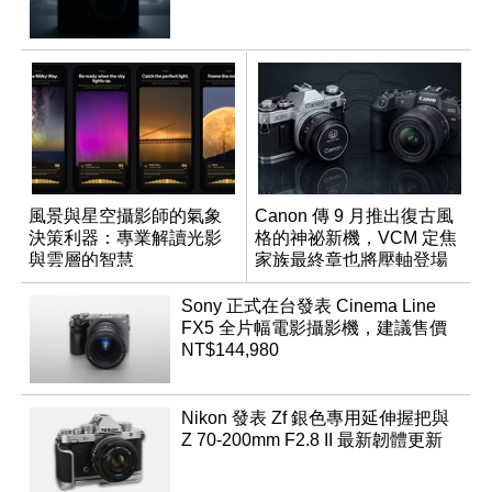
風景與星空攝影師的氣象
Canon 傳 9 月推出復古風
決策利器：專業解讀光影
格的神祕新機，VCM 定焦
與雲層的智慧
家族最終章也將壓軸登場
App「Atmos」登場
Sony 正式在台發表 Cinema Line
FX5 全片幅電影攝影機，建議售價
NT$144,980
Nikon 發表 Zf 銀色專用延伸握把與
Z 70-200mm F2.8 II 最新韌體更新