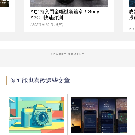
AI加持入門全幅機新篇章！Sony
成
A7C II快速評測
張
(2023年10月16日)
P
ADVERTISEMENT
你可能也喜歡這些文章