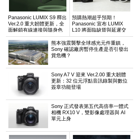
Panasonic LUMIX S9 釋出
預購熱潮超乎預期！
Ver.2.0 重大韌體更新，全
Panasonic 宣布 LUMIX
面解鎖有線連接與隨身色
L10 將面臨缺貨與延遲交
調編輯
貨時間
熊本強震襲擊全球感光元件重鎮，
Sony 確認廠房暫停生產是否引發出
貨危機？
Sony A7 V 迎來 Ver.2.00 重大韌體
更新：32 位元浮點音訊錄製與數位
簽章功能登場
Sony 正式發表第五代高倍率一體式
相機 RX10 V，雙影像處理器與 AI
單元上身