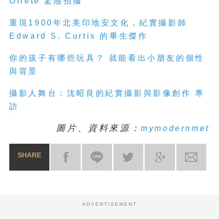
Oliete
驚險拍攝
重現
1900
年北美印地安文化，紀實攝影師
Edward S. Curtis
的畢生傑作
你的孩子有哪些玩具？
就能看出小朋友的個性
與背景
攝影人舞台：沈昭良的紀實攝影與影像創作
專
訪
圖片、資料來源：
mymodernmet
SHARE
ADVERTISEMENT