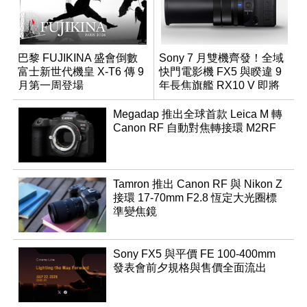
巴黎 FUJIKINA 盛會倒數
Sony 7 月雙機齊發！全域
富士新世代機皇 X-T6 傳 9
快門電影機 FX5 與睽違 9
月第一周登場
年長焦旗艦 RX10 V 即將
登場
Megadap 推出全球首款 Leica M 轉
Canon RF 自動對焦轉接環 M2RF
Tamron 推出 Canon RF 與 Nikon Z
接環 17-70mm F2.8 恆定大光圈標
準變焦鏡
Sony FX5 與平價 FE 100-400mm
發表會前夕規格與售價全面流出