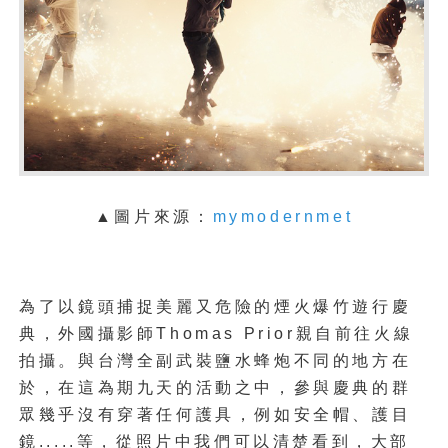
▲圖片來源：
mymodernmet
為了以鏡頭捕捉美麗又危險的煙火爆竹遊行慶
典，外國攝影師Thomas Prior親自前往火線
拍攝。與台灣全副武裝鹽水蜂炮不同的地方在
於，在這為期九天的活動之中，參與慶典的群
眾幾乎沒有穿著任何護具，例如安全帽、護目
鏡.....等，從照片中我們可以清楚看到，大部