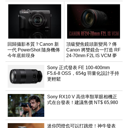
回歸攝影本質？Canon 新
頂級變焦鏡頭新變局？傳
一代 PowerShot 隨身機傳
Canon 將雙鏡合一打造 RF
今年底前現身
24-70mm F2L IS VCM 夢
幻規格
Sony 正式發表 FE 100-400mm
F5.6-8 OSS，654g 羽量化設計手持
更輕鬆
Sony RX10 V 高倍率類單眼相機正
式在台發表！建議售價 NT$ 65,980
迷你閃燈也可以打跳燈！神牛發表