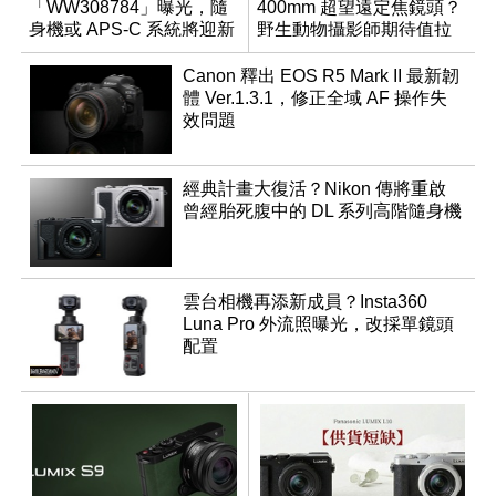
「WW308784」曝光，隨
400mm 超望遠定焦鏡頭？
身機或 APS-C 系統將迎新
野生動物攝影師期待值拉
成員？
滿
Canon 釋出 EOS R5 Mark II 最新韌
體 Ver.1.3.1，修正全域 AF 操作失
效問題
經典計畫大復活？Nikon 傳將重啟
曾經胎死腹中的 DL 系列高階隨身機
雲台相機再添新成員？Insta360
Luna Pro 外流照曝光，改採單鏡頭
配置