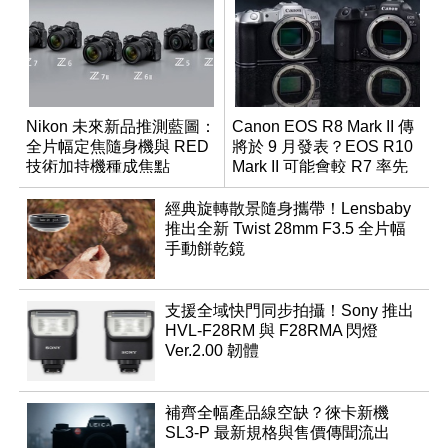
Nikon 未來新品推測藍圖：
Canon EOS R8 Mark II 傳
全片幅定焦隨身機與 RED
將於 9 月發表？EOS R10
技術加持機種成焦點
Mark II 可能會較 R7 率先
推出
經典旋轉散景隨身攜帶！Lensbaby
推出全新 Twist 28mm F3.5 全片幅
手動餅乾鏡
支援全域快門同步拍攝！Sony 推出
HVL-F28RM 與 F28RMA 閃燈
Ver.2.00 韌體
補齊全幅產品線空缺？徠卡新機
SL3-P 最新規格與售價傳聞流出