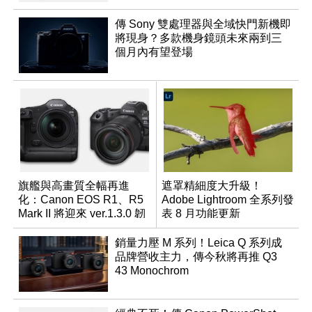
傳 Sony 雙處理器與全域快門新機即
將現身？多款機身鏡頭未來兩到三
個月內有望登場
旗艦與高畫質全幅再進
遮罩精細度大升級！
化：Canon EOS R1、R5
Adobe Lightroom 全系列發
Mark II 將迎來 ver.1.3.0 韌
表 8 月功能更新
體更新
銷量力壓 M 系列！Leica Q 系列成
品牌營收主力，傳今秋將再推 Q3
43 Monochrom