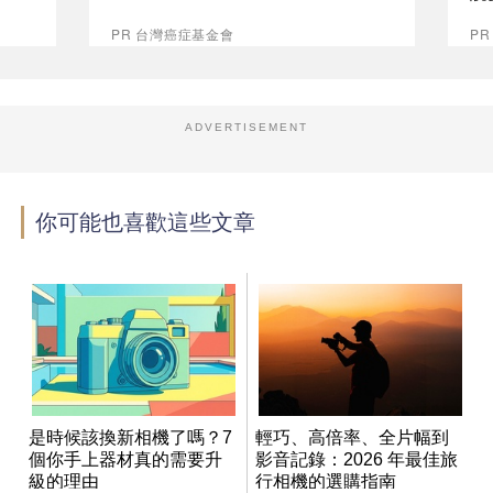
PR 台灣癌症基金會
P
ADVERTISEMENT
你可能也喜歡這些文章
是時候該換新相機了嗎？7
輕巧、高倍率、全片幅到
個你手上器材真的需要升
影音記錄：2026 年最佳旅
級的理由
行相機的選購指南