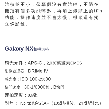
體積並不小，螢幕側沒有實體鍵，不過在
機頂有個多功能轉盤，再加上鏡頭上的iFn
功能，操作速度並不會太慢，機頂還有獨
立錄影鍵。
Galaxy NX
相機規格
感光元件：APS-C，
萬畫素
2,030
CMOS
DRIMe IV
影像處理器：
ISO 100-
00
感光度：
256
30-1/6000
B
快門速度：
秒，
快門
連拍速度：
張
8.6
對焦：
混合式
（
點相位、
點對比）
Hybird
AF
105
247