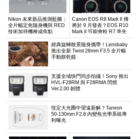
Nikon 未來新品推測藍圖：
Canon EOS R8 Mark II 傳
全片幅定焦隨身機與 RED
將於 9 月發表？EOS R10
技術加持機種成焦點
Mark II 可能會較 R7 率先
推出
經典旋轉散景隨身攜帶！Lensbaby
推出全新 Twist 28mm F3.5 全片幅
手動餅乾鏡
支援全域快門同步拍攝！Sony 推出
HVL-F28RM 與 F28RMA 閃燈
Ver.2.00 韌體
恆定大光圈中望遠新解？Tamron
50-130mm F2.8 內變焦光學系統專
利曝光