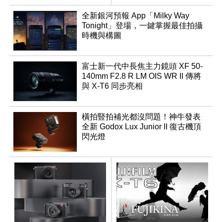
全新銀河預報 App「Milky Way
Tonight」登場，一鍵掌握最佳拍攝
時機與構圖
富士新一代中長焦主力鏡頭 XF 50-
140mm F2.8 R LM OIS WR II 傳將
與 X-T6 同步亮相
橫拍豎拍補光都沒問題！神牛發表
全新 Godox Lux Junior II 復古機頂
閃光燈