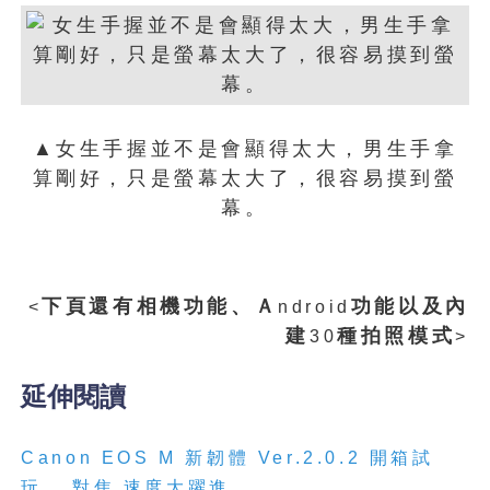
▲女生手握並不是會顯得太大，男生手拿
算剛好，只是螢幕太大了，很容易摸到螢
幕。
下頁還有相機功能、Ａ
功能以及內
<
ndroid
建
種拍照模式
30
>
延伸閱讀
Canon EOS M 新韌體 Ver.2.0.2 開箱試
玩， 對焦 速度大躍進