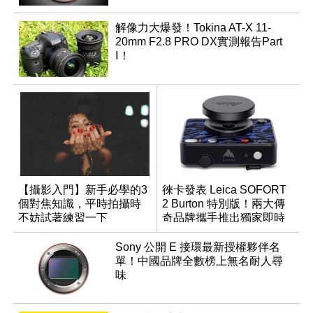
解像力大爆發！Tokina AT-X 11-
20mm F2.8 PRO DX實測報告Part
Ⅰ！
【攝影入門】新手必學的3
徠卡發表 Leica SOFORT
個對焦知識，平時拍攝時
2 Burton 特別版！兩大傳
不妨試著練習一下
奇品牌攜手推出獨家即時
成像相機
Sony 公開 E 接環最新授權夥伴名
單！中國品牌全數榜上無名耐人尋
味