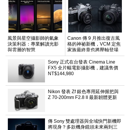
風景與星空攝影師的氣象
Canon 傳 9 月推出復古風
決策利器：專業解讀光影
格的神祕新機，VCM 定焦
與雲層的智慧
家族最終章也將壓軸登場
App「Atmos」登場
Sony 正式在台發表 Cinema Line
FX5 全片幅電影攝影機，建議售價
NT$144,980
Nikon 發表 Zf 銀色專用延伸握把與
Z 70-200mm F2.8 II 最新韌體更新
傳 Sony 雙處理器與全域快門新機即
將現身？多款機身鏡頭未來兩到三