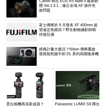
Canon 釋出 EOS R5 Mark II 最新韌
體 Ver.1.3.1，修正全域 AF 操作失
效問題
富士傳將於 9 月發表 XF 400mm 超
望遠定焦鏡頭？野生動物攝影師期
待值拉滿
經典計畫大復活？Nikon 傳將重啟
曾經胎死腹中的 DL 系列高階隨身機
雲台相機再添新成員？
Panasonic LUMIX S9 釋出