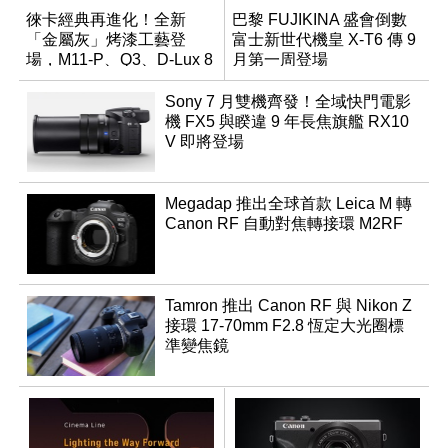
徠卡經典再進化！全新
巴黎 FUJIKINA 盛會倒數
「金屬灰」烤漆工藝登
富士新世代機皇 X-T6 傳 9
場，M11-P、Q3、D-Lux 8
月第一周登場
領銜換裝
Sony 7 月雙機齊發！全域快門電影
機 FX5 與睽違 9 年長焦旗艦 RX10
V 即將登場
Megadap 推出全球首款 Leica M 轉
Canon RF 自動對焦轉接環 M2RF
Tamron 推出 Canon RF 與 Nikon Z
接環 17-70mm F2.8 恆定大光圈標
準變焦鏡