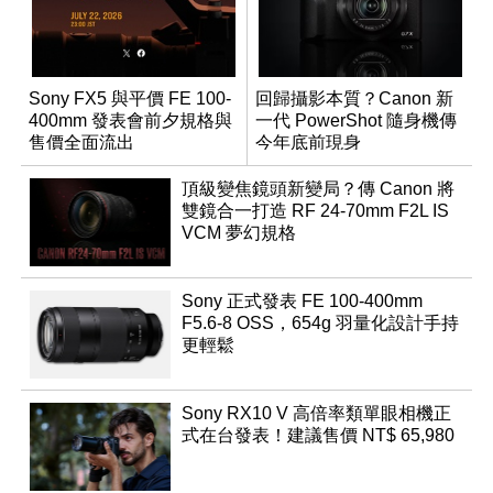
Sony FX5 與平價 FE 100-
回歸攝影本質？Canon 新
400mm 發表會前夕規格與
一代 PowerShot 隨身機傳
售價全面流出
今年底前現身
頂級變焦鏡頭新變局？傳 Canon 將
雙鏡合一打造 RF 24-70mm F2L IS
VCM 夢幻規格
Sony 正式發表 FE 100-400mm
F5.6-8 OSS，654g 羽量化設計手持
更輕鬆
Sony RX10 V 高倍率類單眼相機正
式在台發表！建議售價 NT$ 65,980