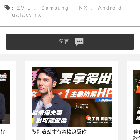
EVIL
Samsung
NX
Android
、
、
、
、
galaxy nx
留言
最好
做到這點才有資格說愛你
伴
說