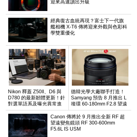
迎來高速讀出升級
經典復古血統再現？富士下一代旗
艦相機 X-T6 傳將迎來外觀與色彩科
學雙重優化
Nikon 釋蓋 Z50II、D6 與
德韓光學大廠聯手打造！
D780 的最新韌體更新！針
Samyang 預告 8 月推出 L
對選單語系及曝光異常進
接環 60-180mm F2.8 望遠
行修復
變焦鏡
Canon 傳將於 9 月推出全新 RF 超
望遠變焦鏡頭 RF 300-600mm
F5.6L IS USM