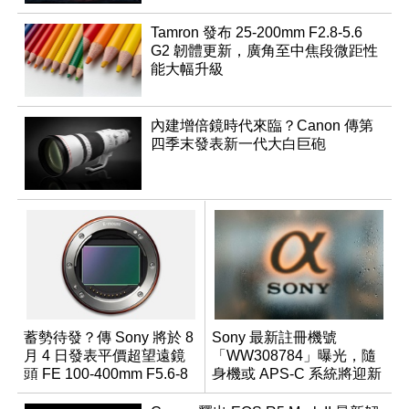
Tamron 發布 25-200mm F2.8-5.6
G2 韌體更新，廣角至中焦段微距性
能大幅升級
內建增倍鏡時代來臨？Canon 傳第
四季末發表新一代大白巨砲
蓄勢待發？傳 Sony 將於 8
Sony 最新註冊機號
月 4 日發表平價超望遠鏡
「WW308784」曝光，隨
頭 FE 100-400mm F5.6-8
身機或 APS-C 系統將迎新
成員？