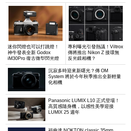
迷你閃燈也可以打跳燈！
專利曝光引發熱議！Viltrox
神牛發表全新 Godox
傳將推出 Nikon Z 接環無
iM30Pro 復古微型閃光燈
反光鏡相機？
沉寂多時迎來新曙光？傳 OM
System 將於今年秋季推出全新輕量
化相機
Panasonic LUMIX L10 正式登場！
高質感隨身機，以感性美學迎接
LUMIX 25 週年
福倫達 NOKTON classic 35mm