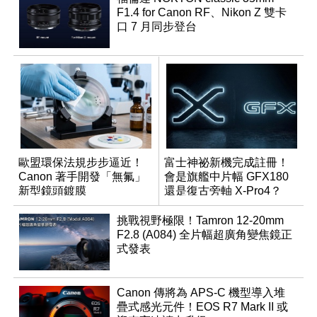
F1.4 for Canon RF、Nikon Z 雙卡
口 7 月同步登台
歐盟環保法規步步逼近！
富士神祕新機完成註冊！
Canon 著手開發「無氟」
會是旗艦中片幅 GFX180
新型鏡頭鍍膜
還是復古旁軸 X-Pro4？
挑戰視野極限！Tamron 12-20mm
F2.8 (A084) 全片幅超廣角變焦鏡正
式發表
Canon 傳將為 APS-C 機型導入堆
疊式感光元件！EOS R7 Mark II 或