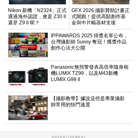
Nikon 新機「N2324」正式
GFX 2026 攝影贊助計畫正
通過海外認證，會是 Z30 II
式開跑！提供高額創作基
還是 Z9 II 呢？
金與中片幅器材支援
IPPAWARDS 2025 得獎名單公布，
台灣攝影師 Sunny 奪冠！獲獎作品
創作心法大公開
Panasonic無預警發表高倍率隨身相
機LUMIX TZ99，以及M43新機
LUMIX G99 II
【攝影教學】據說這些是專業攝影
師常用的快門速度
ADVERTISEMENT