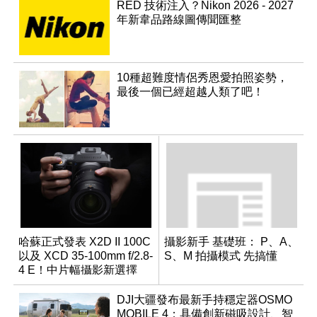
RED 技術注入？Nikon 2026 - 2027
年新韋品路線圖傳聞匯整
10種超難度情侶秀恩愛拍照姿勢，
最後一個已經超越人類了吧！
哈蘇正式發表 X2D II 100C
攝影新手 基礎班： P、A、
以及 XCD 35-100mm f/2.8-
S、M 拍攝模式 先搞懂
4 E！中片幅攝影新選擇
DJI大疆發布最新手持穩定器OSMO
MOBILE 4：具備創新磁吸設計、智