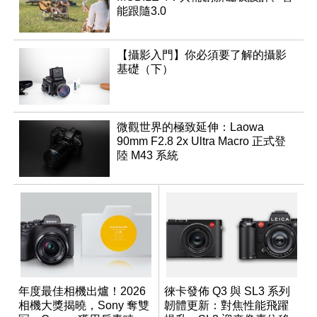
能跟隨3.0
【攝影入門】你必須要了解的攝影
基礎（下）
微觀世界的極致延伸：Laowa
90mm F2.8 2x Ultra Macro 正式登
陸 M43 系統
年度最佳相機出爐！2026
徠卡發佈 Q3 與 SL3 系列
相機大獎揭曉，Sony 奪雙
韌體更新：對焦性能飛躍