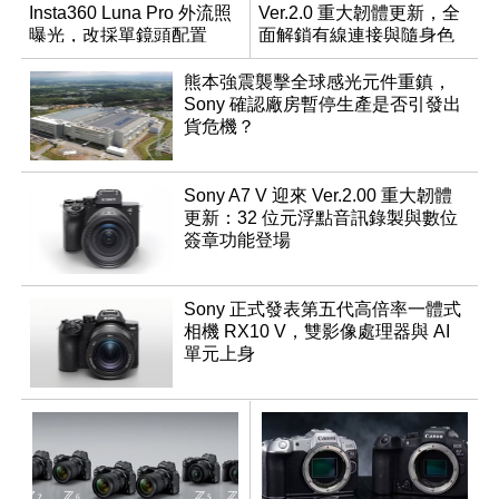
Insta360 Luna Pro 外流照
Ver.2.0 重大韌體更新，全
曝光，改採單鏡頭配置
面解鎖有線連接與隨身色
調編輯
熊本強震襲擊全球感光元件重鎮，
Sony 確認廠房暫停生產是否引發出
貨危機？
Sony A7 V 迎來 Ver.2.00 重大韌體
更新：32 位元浮點音訊錄製與數位
簽章功能登場
Sony 正式發表第五代高倍率一體式
相機 RX10 V，雙影像處理器與 AI
單元上身