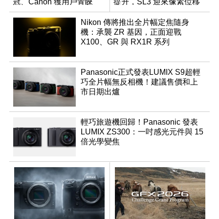
冠、Canon 獲用戶青睞
提升，SL3 迎來像素位移
拍攝功能
Nikon 傳將推出全片幅定焦隨身
機：承襲 ZR 基因，正面迎戰
X100、GR 與 RX1R 系列
Panasonic正式發表LUMIX S9超輕
巧全片幅無反相機！建議售價和上
市日期出爐
輕巧旅遊機回歸！Panasonic 發表
LUMIX ZS300：一吋感光元件與 15
倍光學變焦