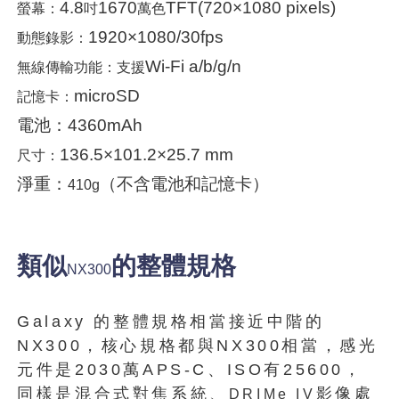
4.8
1670
TFT(720×1080 pixels)
螢幕：
吋
萬色
1920×1080/30fps
動態錄影：
Wi-Fi a/b/g/n
無線傳輸功能：支援
microSD
記憶卡：
電池：4360mAh
136.5×101.2×25.7 mm
尺寸：
淨重：
（不含電池和記憶卡）
410g
類似
的整體規格
NX300
Galaxy 的整體規格相當接近中階的
NX300，核心規格都與NX300相當，感光
元件是2030萬APS-C、ISO有25600，
同樣是混合式對焦系統、
影像處
DRIMe IV