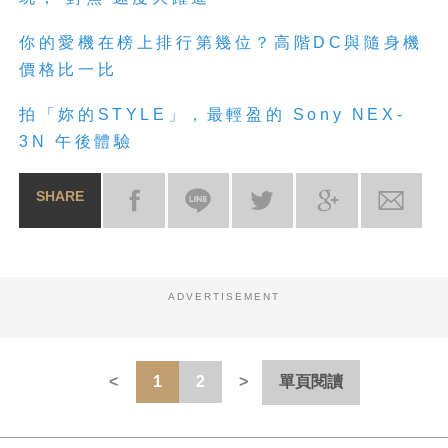
你的愛機在榜上排行第幾位？高階DC與隨身機
價格比一比
拍「妳的STYLE」，最輕盈的 Sony NEX-
3N 午後體驗
SHARE
ADVERTISEMENT
1
2
單頁閱讀