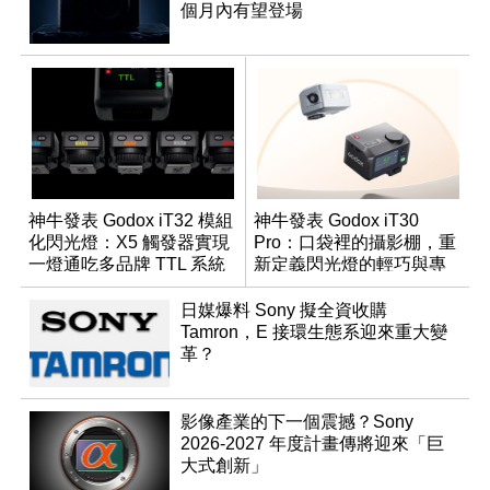
個月內有望登場
神牛發表 Godox iT32 模組
神牛發表 Godox iT30
化閃光燈：X5 觸發器實現
Pro：口袋裡的攝影棚，重
一燈通吃多品牌 TTL 系統
新定義閃光燈的輕巧與專
業
日媒爆料 Sony 擬全資收購
Tamron，E 接環生態系迎來重大變
革？
影像產業的下一個震撼？Sony
2026-2027 年度計畫傳將迎來「巨
大式創新」