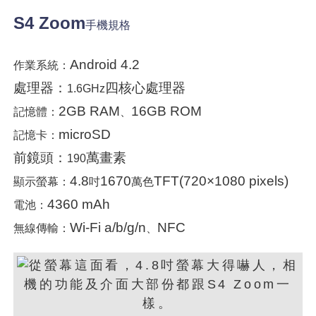
S4 Zoom
手機規格
Android 4.2
作業系統：
處理器：
四核心處理器
1.6GHz
2GB RAM
16GB ROM
記憶體：
、
microSD
記憶卡：
前鏡頭：
萬畫素
190
4.8
1670
TFT(720×1080 pixels)
顯示螢幕：
吋
萬色
4360 mAh
電池：
Wi-Fi a/b/g/n
NFC
無線傳輸：
、