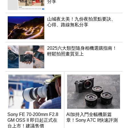
分享
山城夜太美！九份夜拍景點要訣、
心得、路線無私分享
2025六大類型隨身相機選購指南！
輕鬆拍照畫質至上
Sony FE 70-200mm F2.8
AI加持入門全幅機新篇
GM OSS II 即日起正式在
章！Sony A7C II快速評測
台上市！建議售價