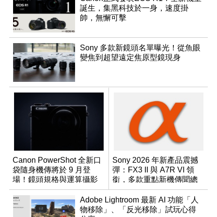
誕生，集黑科技於一身，速度掛
帥，無懈可擊
Sony 多款新鏡頭名單曝光！從魚眼
變焦到超望遠定焦原型鏡現身
Canon PowerShot 全新口
Sony 2026 年新產品震撼
袋隨身機傳將於 9 月登
彈：FX3 II 與 A7R VI 領
場！鏡頭規格與運算攝影
銜，多款重點新機傳聞總
升級成為焦點
整理
Adobe Lightroom 最新 AI 功能「人
物移除」、「反光移除」試玩心得