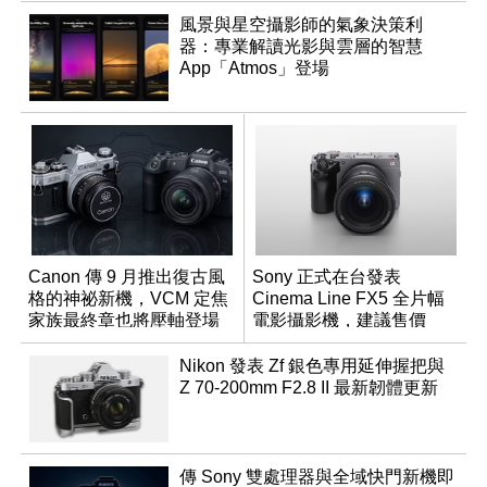
風景與星空攝影師的氣象決策利
器：專業解讀光影與雲層的智慧
App「Atmos」登場
Canon 傳 9 月推出復古風
Sony 正式在台發表
格的神祕新機，VCM 定焦
Cinema Line FX5 全片幅
家族最終章也將壓軸登場
電影攝影機，建議售價
NT$144,980
Nikon 發表 Zf 銀色專用延伸握把與
Z 70-200mm F2.8 II 最新韌體更新
傳 Sony 雙處理器與全域快門新機即