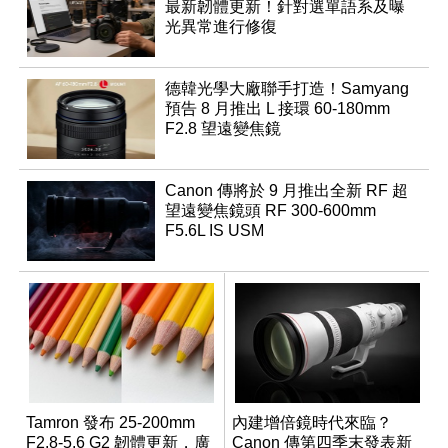
最新韌體更新！針對選單語系及曝
光異常進行修復
德韓光學大廠聯手打造！Samyang
預告 8 月推出 L 接環 60-180mm
F2.8 望遠變焦鏡
Canon 傳將於 9 月推出全新 RF 超
望遠變焦鏡頭 RF 300-600mm
F5.6L IS USM
Tamron 發布 25-200mm
內建增倍鏡時代來臨？
F2.8-5.6 G2 韌體更新，廣
Canon 傳第四季末發表新