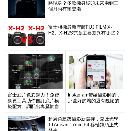
將現身？多款機身鏡頭未來兩到三
個月內有望登場
富士相機最新旗艦FUJIFILM X-
H2、X-H2S究竟主要差異有哪些？
富士底片色彩魅力！免費
Instagram帶給攝影師的，
網頁工具助你自訂底片模
那些好的壞的還有醜陋的
擬配方，調配出專屬於自
己的色彩
超廣角建築攝影新選擇，銘匠光學
TTArtisan 17mm F4 移軸鏡頭正式
發表