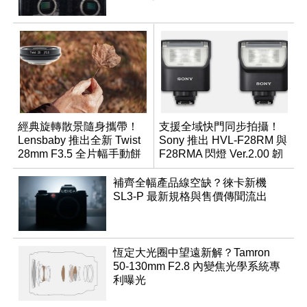
經典旋轉散景隨身攜帶！
支援全域快門同步拍攝！
Lensbaby 推出全新 Twist
Sony 推出 HVL-F28RM 與
28mm F3.5 全片幅手動餅
F28RMA 閃燈 Ver.2.00 韌
乾鏡
體
補齊全幅產品線空缺？徠卡新機
SL3-P 最新規格與售價傳聞流出
恆定大光圈中望遠新解？Tamron
50-130mm F2.8 內變焦光學系統專
利曝光