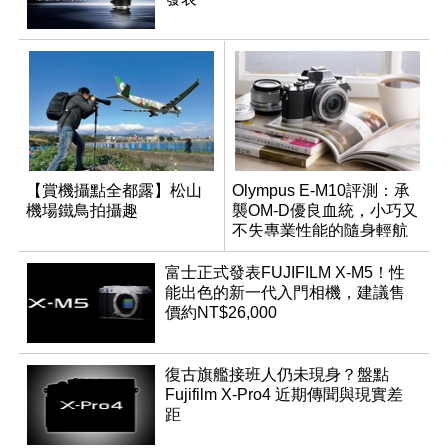
【賞機攝點全都露】松山
Olympus E-M10評測：承
機場鐵鳥拍攝趣
襲OM-D優良血統，小巧又
不失專業性能的隨身輕航
機
富士正式發表FUJIFILM X-M5！性
能出色的新一代入門相機，建議售
價約NT$26,000
復古旗艦接班人仍未現身？盤點
Fujifilm X-Pro4 近期傳聞與現實差
距