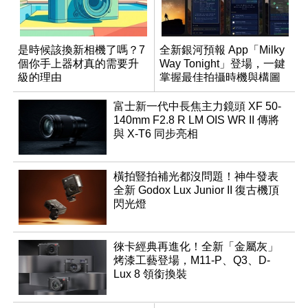
是時候該換新相機了嗎？7
全新銀河預報 App「Milky
個你手上器材真的需要升
Way Tonight」登場，一鍵
級的理由
掌握最佳拍攝時機與構圖
富士新一代中長焦主力鏡頭 XF 50-
140mm F2.8 R LM OIS WR II 傳將
與 X-T6 同步亮相
橫拍豎拍補光都沒問題！神牛發表
全新 Godox Lux Junior II 復古機頂
閃光燈
徠卡經典再進化！全新「金屬灰」
烤漆工藝登場，M11-P、Q3、D-
Lux 8 領銜換裝