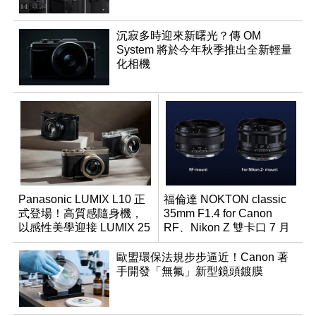
沉寂多時迎來新曙光？傳 OM
System 將於今年秋季推出全新輕量
化相機
Panasonic LUMIX L10 正
福倫達 NOKTON classic
式登場！高質感隨身機，
35mm F1.4 for Canon
以感性美學迎接 LUMIX 25
RF、Nikon Z 雙卡口 7 月
週年
同步登台
歐盟環保法規步步逼近！Canon 著
手開發「無氟」新型鏡頭鍍膜