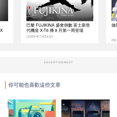
巴黎 FUJIKINA 盛會倒數 富士新世
做
 X
代機皇 X-T6 傳 9 月第一周登場
(2026年7月24日)
P
ADVERTISEMENT
你可能也喜歡這些文章