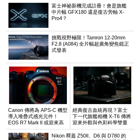
富士神祕新機完成註冊！會是旗艦
中片幅 GFX180 還是復古旁軸 X-
Pro4？
挑戰視野極限！Tamron 12-20mm
F2.8 (A084) 全片幅超廣角變焦鏡正
式發表
Canon 傳將為 APS-C 機型
經典復古血統再現？富士
導入堆疊式感光元件！
下一代旗艦相機 X-T6 傳將
EOS R7 Mark II 或迎來高
迎來外觀與色彩科學雙重
速讀出升級
優化
Nikon 釋蓋 Z50II、D6 與 D780 的