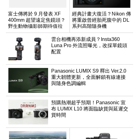
富士傳將於 9 月發表 XF
經典計畫大復活？Nikon 傳
400mm 超望遠定焦鏡頭？
將重啟曾經胎死腹中的 DL
野生動物攝影師期待值拉
系列高階隨身機
滿
雲台相機再添新成員？Insta360
Luna Pro 外流照曝光，改採單鏡頭
配置
Panasonic LUMIX S9 釋出 Ver.2.0
重大韌體更新，全面解鎖有線連接
與隨身色調編輯
預購熱潮超乎預期！Panasonic 宣
布 LUMIX L10 將面臨缺貨與延遲交
貨時間