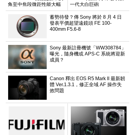
角至中焦段微距性能大幅
一代大白巨砲
升級
蓄勢待發？傳 Sony 將於 8 月 4 日
發表平價超望遠鏡頭 FE 100-
400mm F5.6-8
Sony 最新註冊機號「WW308784」
曝光，隨身機或 APS-C 系統將迎新
成員？
Canon 釋出 EOS R5 Mark II 最新韌
體 Ver.1.3.1，修正全域 AF 操作失
效問題