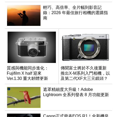
輕巧、高倍率、全片幅到影音記
錄：2026 年最佳旅行相機的選購指
南
質感與機能同步進化：
傳聞富士將於不久後重新
Fujifilm X half 迎來
推出X-M系列入門相機，以
Ver.1.30 重大韌體更新
及第二代XF大三元鏡頭？
遮罩精細度大升級！Adobe
Lightroom 全系列發表 8 月功能更新
Canon正式發表EOS R1！全新機皇