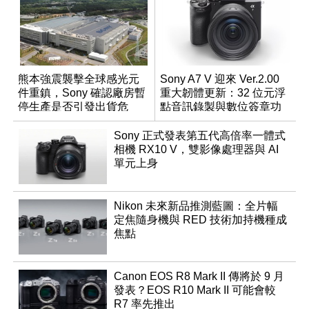
熊本強震襲擊全球感光元
Sony A7 V 迎來 Ver.2.00
件重鎮，Sony 確認廠房暫
重大韌體更新：32 位元浮
停生產是否引發出貨危
點音訊錄製與數位簽章功
機？
能登場
Sony 正式發表第五代高倍率一體式
相機 RX10 V，雙影像處理器與 AI
單元上身
Nikon 未來新品推測藍圖：全片幅
定焦隨身機與 RED 技術加持機種成
焦點
Canon EOS R8 Mark II 傳將於 9 月
發表？EOS R10 Mark II 可能會較
R7 率先推出