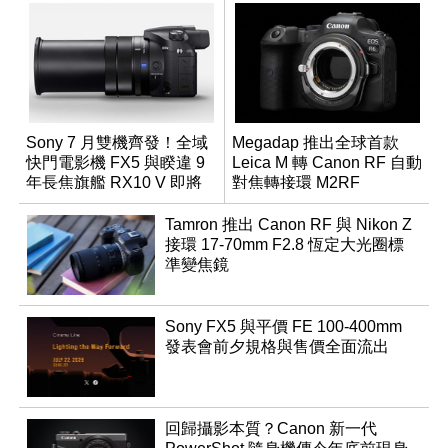
Sony 7 月雙機齊發！全域
Megadap 推出全球首款
快門電影機 FX5 與睽違 9
Leica M 轉 Canon RF 自動
年長焦旗艦 RX10 V 即將
對焦轉接環 M2RF
登場
Tamron 推出 Canon RF 與 Nikon Z
接環 17-70mm F2.8 恆定大光圈標
準變焦鏡
Sony FX5 與平價 FE 100-400mm
發表會前夕規格與售價全面流出
回歸攝影本質？Canon 新一代