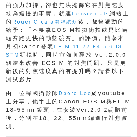
的強力加持，卻也無法掩飾它在對焦速度
較為緩慢的事實，就連
網站上
Lensrentals
的
後，都曾狠勁的
Roger Cicala開箱試玩
給予：「不要拿EOS M拍攝街拍或是比烏
龜賽跑更快的動態競賽」的評價。隨著本
月初Canon發表
EF-M 11-22 F4-5.6 IS
新鏡時，同時宣佈將釋放 Ver.2.0.0
STM
韌體來改善 EOS M 的對焦問題。只是更
新後的對焦速度真的有提升嗎？請看以下
測試影片。
由一位韓國攝影師
於youtube
Daero Lee
上分享，他手上的Canon EOS M與EF-M
18-55mm鏡頭，在安裝Ver.2.0.2韌體前
後，分別在18、22、55mm端進行對焦實
測。