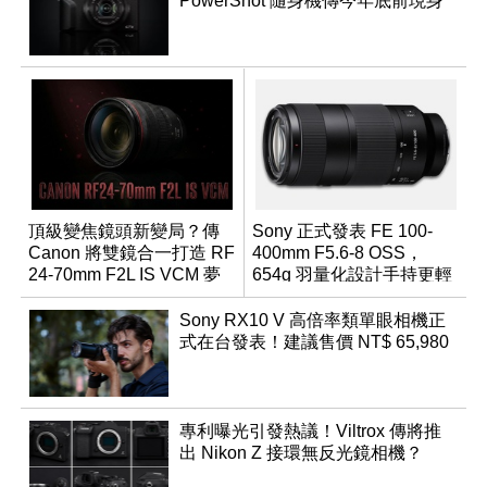
PowerShot 隨身機傳今年底前現身
頂級變焦鏡頭新變局？傳
Sony 正式發表 FE 100-
Canon 將雙鏡合一打造 RF
400mm F5.6-8 OSS，
24-70mm F2L IS VCM 夢
654g 羽量化設計手持更輕
幻規格
鬆
Sony RX10 V 高倍率類單眼相機正
式在台發表！建議售價 NT$ 65,980
專利曝光引發熱議！Viltrox 傳將推
出 Nikon Z 接環無反光鏡相機？