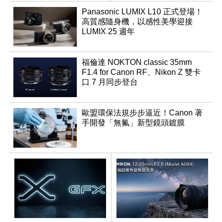
Panasonic LUMIX L10 正式登場！
高質感隨身機，以感性美學迎接
LUMIX 25 週年
福倫達 NOKTON classic 35mm
F1.4 for Canon RF、Nikon Z 雙卡
口 7 月同步登台
歐盟環保法規步步逼近！Canon 著
手開發「無氟」新型鏡頭鍍膜