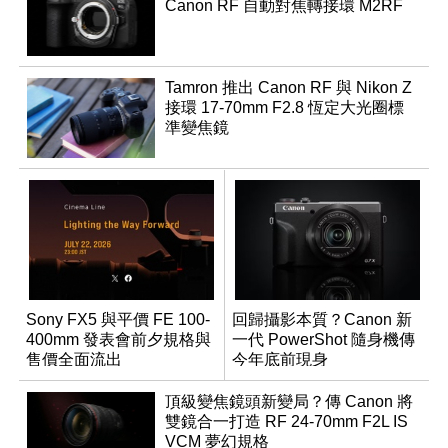
Canon RF 自動對焦轉接環 M2RF
Tamron 推出 Canon RF 與 Nikon Z
接環 17-70mm F2.8 恆定大光圈標
準變焦鏡
Sony FX5 與平價 FE 100-
回歸攝影本質？Canon 新
400mm 發表會前夕規格與
一代 PowerShot 隨身機傳
售價全面流出
今年底前現身
頂級變焦鏡頭新變局？傳 Canon 將
雙鏡合一打造 RF 24-70mm F2L IS
VCM 夢幻規格