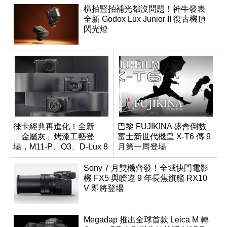
橫拍豎拍補光都沒問題！神牛發表
全新 Godox Lux Junior II 復古機頂
閃光燈
徠卡經典再進化！全新
巴黎 FUJIKINA 盛會倒數
「金屬灰」烤漆工藝登
富士新世代機皇 X-T6 傳 9
場，M11-P、Q3、D-Lux 8
月第一周登場
領銜換裝
Sony 7 月雙機齊發！全域快門電影
機 FX5 與睽違 9 年長焦旗艦 RX10
V 即將登場
Megadap 推出全球首款 Leica M 轉