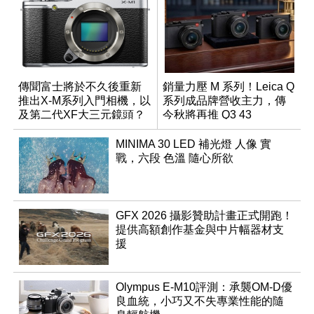
傳聞富士將於不久後重新
銷量力壓 M 系列！Leica Q
推出X-M系列入門相機，以
系列成品牌營收主力，傳
及第二代XF大三元鏡頭？
今秋將再推 Q3 43
Monochrom
MINIMA 30 LED 補光燈 人像 實
戰，六段 色溫 隨心所欲
GFX 2026 攝影贊助計畫正式開跑！
提供高額創作基金與中片幅器材支
援
Olympus E-M10評測：承襲OM-D優
良血統，小巧又不失專業性能的隨