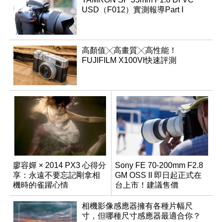
USD（F012）實測報導Part Ⅰ
高顏值╳高畫質╳高性能！
FUJIFILM X100VI快速評測
廖容嬋 × 2014 PX3 心得分
Sony FE 70-200mm F2.8
享：永遠不要忘記剛拿相
GM OSS II 即日起正式在
機時的雀躍心情
台上市！建議售價
NT$76,980
相機影像感應器擁有各種片幅尺
寸，但哪種尺寸感應器最適合你？