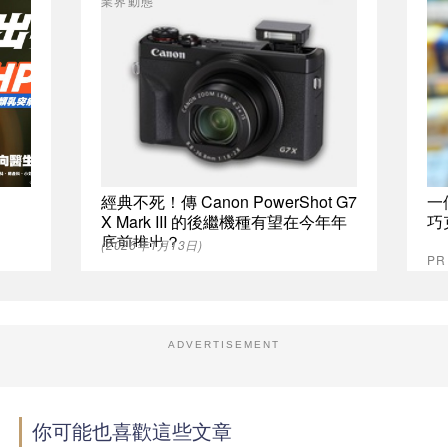
業界動態
經典不死！傳 Canon PowerShot G7
一
X Mark III 的後繼機種有望在今年年
巧
底前推出？
(2026年1月13日)
P
ADVERTISEMENT
你可能也喜歡這些文章