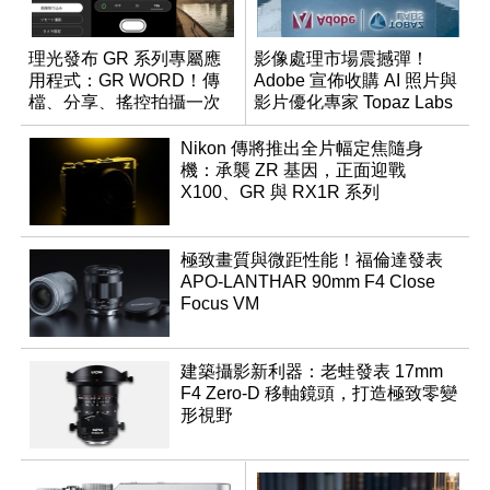
理光發布 GR 系列專屬應
影像處理市場震撼彈！
用程式：GR WORD！傳
Adobe 宣佈收購 AI 照片與
檔、分享、搖控拍攝一次
影片優化專家 Topaz Labs
搞定
Nikon 傳將推出全片幅定焦隨身
機：承襲 ZR 基因，正面迎戰
X100、GR 與 RX1R 系列
極致畫質與微距性能！福倫達發表
APO-LANTHAR 90mm F4 Close
Focus VM
建築攝影新利器：老蛙發表 17mm
F4 Zero-D 移軸鏡頭，打造極致零變
形視野