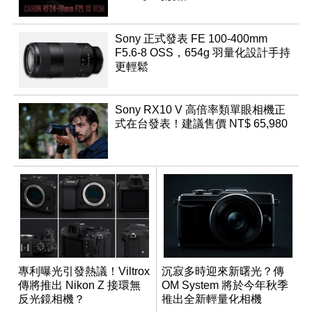
Sony 正式發表 FE 100-400mm
F5.6-8 OSS，654g 羽量化設計手持
更輕鬆
Sony RX10 V 高倍率類單眼相機正
式在台發表！建議售價 NT$ 65,980
專利曝光引發熱議！Viltrox
沉寂多時迎來新曙光？傳
傳將推出 Nikon Z 接環無
OM System 將於今年秋季
反光鏡相機？
推出全新輕量化相機