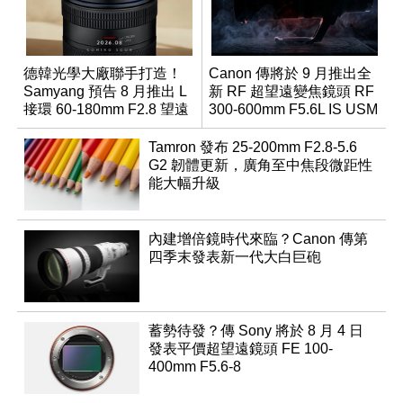
德韓光學大廠聯手打造！
Canon 傳將於 9 月推出全
Samyang 預告 8 月推出 L
新 RF 超望遠變焦鏡頭 RF
接環 60-180mm F2.8 望遠
300-600mm F5.6L IS USM
變焦鏡
Tamron 發布 25-200mm F2.8-5.6
G2 韌體更新，廣角至中焦段微距性
能大幅升級
內建增倍鏡時代來臨？Canon 傳第
四季末發表新一代大白巨砲
蓄勢待發？傳 Sony 將於 8 月 4 日
發表平價超望遠鏡頭 FE 100-
400mm F5.6-8