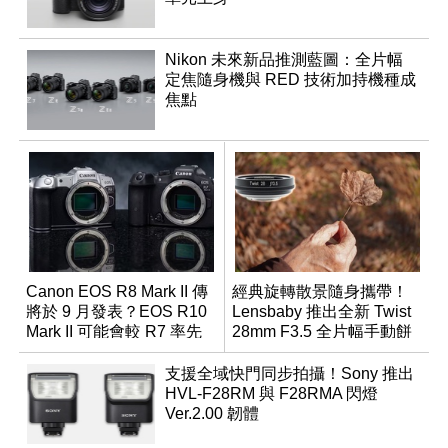
Nikon 未來新品推測藍圖：全片幅
定焦隨身機與 RED 技術加持機種成
焦點
Canon EOS R8 Mark II 傳
經典旋轉散景隨身攜帶！
將於 9 月發表？EOS R10
Lensbaby 推出全新 Twist
Mark II 可能會較 R7 率先
28mm F3.5 全片幅手動餅
推出
乾鏡
支援全域快門同步拍攝！Sony 推出
HVL-F28RM 與 F28RMA 閃燈
Ver.2.00 韌體