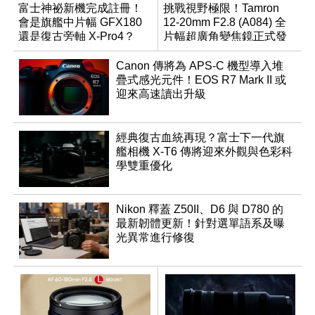
富士神祕新機完成註冊！
挑戰視野極限！Tamron
會是旗艦中片幅 GFX180
12-20mm F2.8 (A084) 全
還是復古旁軸 X-Pro4？
片幅超廣角變焦鏡正式發
表
Canon 傳將為 APS-C 機型導入堆
疊式感光元件！EOS R7 Mark II 或
迎來高速讀出升級
經典復古血統再現？富士下一代旗
艦相機 X-T6 傳將迎來外觀與色彩科
學雙重優化
Nikon 釋蓋 Z50II、D6 與 D780 的
最新韌體更新！針對選單語系及曝
光異常進行修復