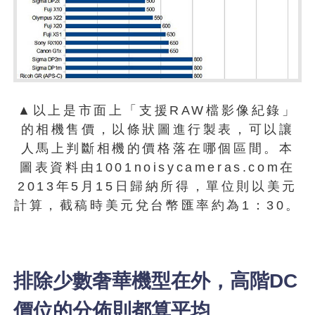
▲以上是市面上「支援RAW檔影像紀錄」
的相機售價，以條狀圖進行製表，可以讓
人馬上判斷相機的價格落在哪個區間。本
圖表資料由1001noisycameras.com在
2013年5月15日歸納所得，單位則以美元
計算，截稿時美元兌台幣匯率約為1：30。
排除少數奢華機型在外，高階DC
價位的分佈則都算平均