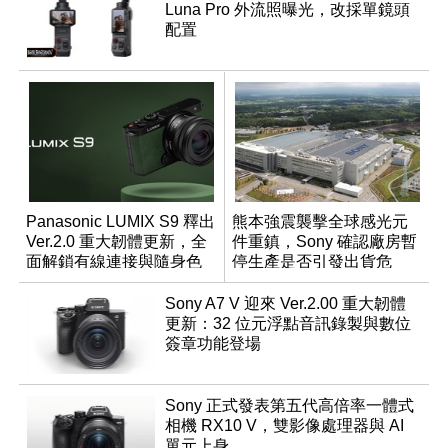
Luna Pro 外流照曝光，改採單鏡頭
配置
Panasonic LUMIX S9 釋出
熊本強震襲擊全球感光元
Ver.2.0 重大韌體更新，全
件重鎮，Sony 確認廠房暫
面解鎖有線連接與隨身色
停生產是否引發出貨危
調編輯
機？
Sony A7 V 迎來 Ver.2.00 重大韌體
更新：32 位元浮點音訊錄製與數位
簽章功能登場
Sony 正式發表第五代高倍率一體式
相機 RX10 V，雙影像處理器與 AI
單元上身