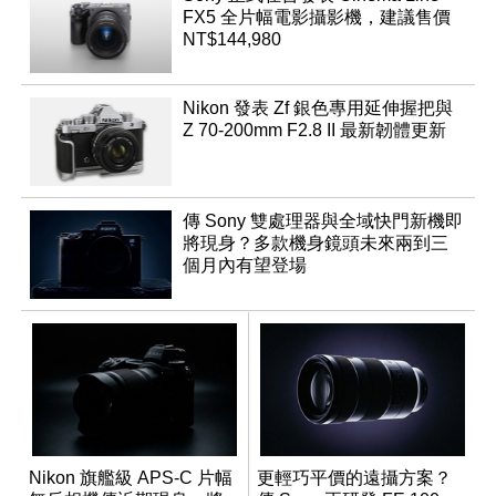
FX5 全片幅電影攝影機，建議售價
NT$144,980
Nikon 發表 Zf 銀色專用延伸握把與
Z 70-200mm F2.8 II 最新韌體更新
傳 Sony 雙處理器與全域快門新機即
將現身？多款機身鏡頭未來兩到三
個月內有望登場
Nikon 旗艦級 APS-C 片幅
更輕巧平價的遠攝方案？