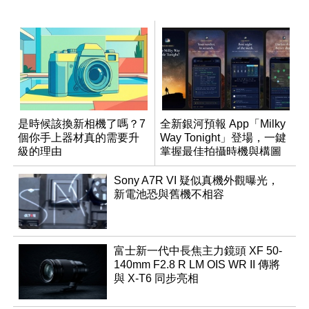
是時候該換新相機了嗎？7
全新銀河預報 App「Milky
個你手上器材真的需要升
Way Tonight」登場，一鍵
級的理由
掌握最佳拍攝時機與構圖
Sony A7R VI 疑似真機外觀曝光，
新電池恐與舊機不相容
富士新一代中長焦主力鏡頭 XF 50-
140mm F2.8 R LM OIS WR II 傳將
與 X-T6 同步亮相