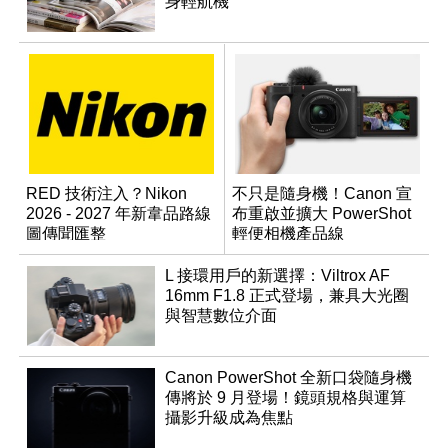
身輕航機
RED 技術注入？Nikon
不只是隨身機！Canon 宣
2026 - 2027 年新韋品路線
布重啟並擴大 PowerShot
圖傳聞匯整
輕便相機產品線
L 接環用戶的新選擇：Viltrox AF
16mm F1.8 正式登場，兼具大光圈
與智慧數位介面
Canon PowerShot 全新口袋隨身機
傳將於 9 月登場！鏡頭規格與運算
攝影升級成為焦點