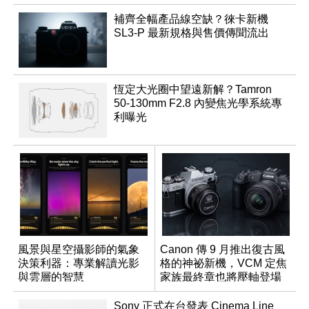
補齊全幅產品線空缺？徠卡新機
SL3-P 最新規格與售價傳聞流出
恆定大光圈中望遠新解？Tamron
50-130mm F2.8 內變焦光學系統專
利曝光
風景與星空攝影師的氣象
Canon 傳 9 月推出復古風
決策利器：專業解讀光影
格的神祕新機，VCM 定焦
與雲層的智慧
家族最終章也將壓軸登場
App「Atmos」登場
Sony 正式在台發表 Cinema Line