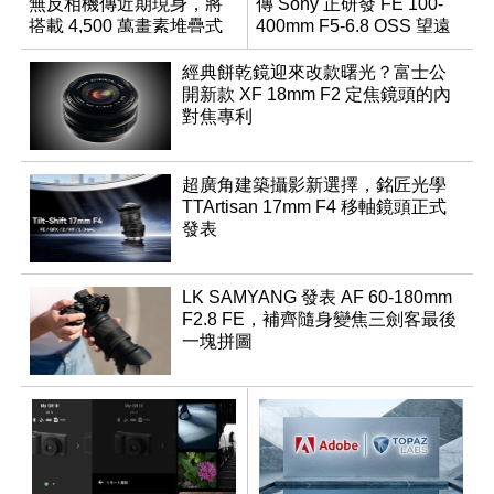
無反相機傳近期現身，將
傳 Sony 正研發 FE 100-
搭載 4,500 萬畫素堆疊式
400mm F5-6.8 OSS 望遠
感光元件？
變焦鏡頭
經典餅乾鏡迎來改款曙光？富士公
開新款 XF 18mm F2 定焦鏡頭的內
對焦專利
超廣角建築攝影新選擇，銘匠光學
TTArtisan 17mm F4 移軸鏡頭正式
發表
LK SAMYANG 發表 AF 60-180mm
F2.8 FE，補齊隨身變焦三劍客最後
一塊拼圖