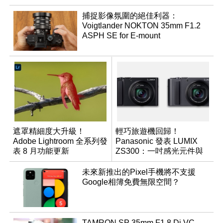
捕捉影像氛圍的絕佳利器：
Voigtlander NOKTON 35mm F1.2
ASPH SE for E-mount
遮罩精細度大升級！
輕巧旅遊機回歸！
Adobe Lightroom 全系列發
Panasonic 發表 LUMIX
表 8 月功能更新
ZS300：一吋感光元件與
15 倍光學變焦
未來新推出的Pixel手機將不支援
Google相簿免費無限空間？
TAMRON SP 35mm F1.8 Di VC