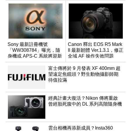
Sony 最新註冊機號
Canon 釋出 EOS R5 Mark
「WW308784」曝光，隨
II 最新韌體 Ver.1.3.1，修正
身機或 APS-C 系統將迎新
全域 AF 操作失效問題
成員？
富士傳將於 9 月發表 XF 400mm 超
望遠定焦鏡頭？野生動物攝影師期
待值拉滿
經典計畫大復活？Nikon 傳將重啟
曾經胎死腹中的 DL 系列高階隨身機
雲台相機再添新成員？Insta360