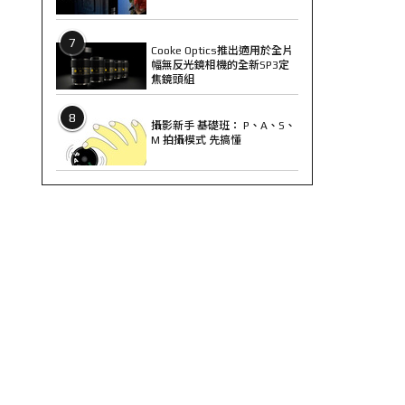
7
Cooke Optics推出適用於全片
幅無反光鏡相機的全新SP3定
焦鏡頭組
8
攝影新手 基礎班： P、A、S、
M 拍攝模式 先搞懂