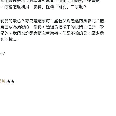
，畢業是種離別；跟現況說再見，邁向新的開始，也是離
別。你會怎麼利用「影像」詮釋「離別」二字呢？
凰花開的景色？亦或是離家時，望著父母老邁的背影呢？把
讓自己成為攝影的一部份，透過食指按下的快門，把那一瞬
。是的，我們也許都會懷念著當初，但是不怕的是：至少還
一起回憶
......
07
照片
★★