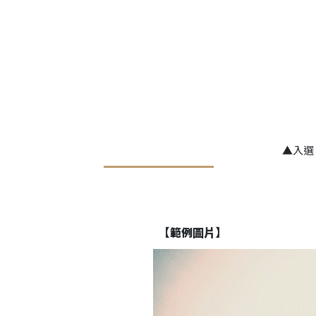
▲
入選：
【範例圖片】