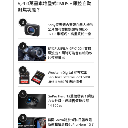
6,200萬畫素堆疊式CMOS + 眼控自動
對焦功能？
2
Sony發表適合安裝在無人機的
全片幅可交換鏡頭相機ILX-
LR1，集輕巧、高畫質於一身
3
疑似FUJIFILM GFX100 II實機
照流出！同時可能會有新的軟
片模擬推出
4
Western Digital 宣布推出
SanDisk Extreme PRO SDXC
UHS-II V60 等級記憶卡
5
GoPro Hero 12重磅發表！續航
力大升級，建議售價新台幣
14,900元
6
傳聞GoPro將於9月6日發表最
新運動攝影機GoPro Hero 12？