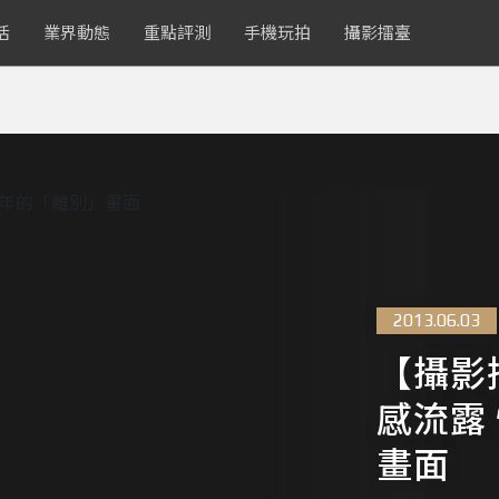
活
業界動態
重點評測
手機玩拍
攝影擂臺
2013.06.03
【攝影
感流露
畫面