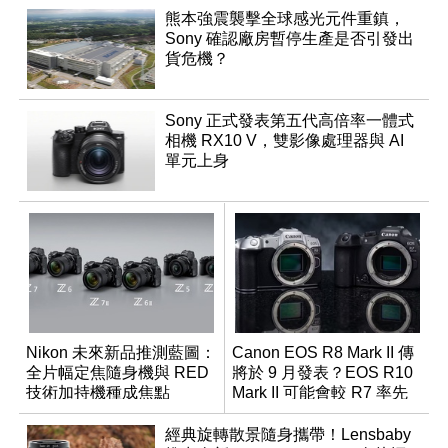
熊本強震襲擊全球感光元件重鎮，
Sony 確認廠房暫停生產是否引發出
貨危機？
Sony 正式發表第五代高倍率一體式
相機 RX10 V，雙影像處理器與 AI
單元上身
Nikon 未來新品推測藍圖：
Canon EOS R8 Mark II 傳
全片幅定焦隨身機與 RED
將於 9 月發表？EOS R10
技術加持機種成焦點
Mark II 可能會較 R7 率先
推出
經典旋轉散景隨身攜帶！Lensbaby