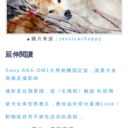
▲
圖片來源：
jessicachuppy
延伸閱讀
Sony AKA-DM1犬用相機固定架，讓愛犬各
個都是攝影師
攝影是自我實踐，從《生殤相》解讀 杜韻飛
柴犬化身型男教主，教你如何穿出最潮Look！
動物收容所不敢告訴你的真相…