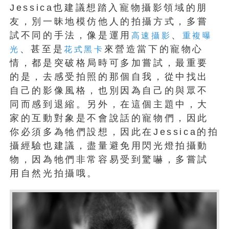
Jessica也建議想踏入寵物攝影領域的朋
友，別一昧地模仿他人的拍攝方式，多嘗
試不同的手法，像是運用
、
高速攝影
重複曝
、甚至是
來營造當下的寵物心
光
花式黑卡
情，都是突破格局時可多加嘗試，最重要
的是，去感受拍照的那個自我，從中找出
自己的影像風格，也別因為自己的與眾不
同而感到退縮。另外，在這個主題中，大
家的互動對象是不會說話的寵物們，因此
你必須多為牠們設想，因此在Jessica的拍
攝經驗也建議，盡量避免用閃光燈拍攝動
物，因為牠們非常容易受到驚嚇，多嘗試
用自然光拍攝哦。