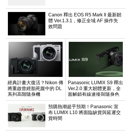
Canon 釋出 EOS R5 Mark II 最新韌
體 Ver.1.3.1，修正全域 AF 操作失
效問題
經典計畫大復活？Nikon 傳
Panasonic LUMIX S9 釋出
將重啟曾經胎死腹中的 DL
Ver.2.0 重大韌體更新，全
系列高階隨身機
面解鎖有線連接與隨身色
調編輯
預購熱潮超乎預期！Panasonic 宣
布 LUMIX L10 將面臨缺貨與延遲交
貨時間