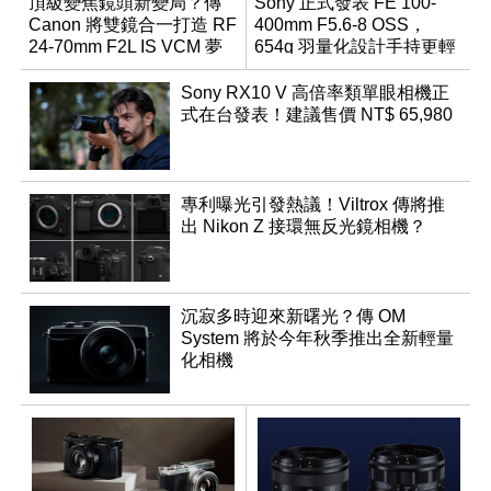
頂級變焦鏡頭新變局？傳
Sony 正式發表 FE 100-
Canon 將雙鏡合一打造 RF
400mm F5.6-8 OSS，
24-70mm F2L IS VCM 夢
654g 羽量化設計手持更輕
幻規格
鬆
Sony RX10 V 高倍率類單眼相機正
式在台發表！建議售價 NT$ 65,980
專利曝光引發熱議！Viltrox 傳將推
出 Nikon Z 接環無反光鏡相機？
沉寂多時迎來新曙光？傳 OM
System 將於今年秋季推出全新輕量
化相機