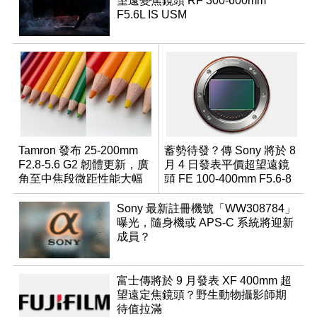
望遠變焦鏡頭 RF 300-600mm
F5.6L IS USM
Tamron 發布 25-200mm
蓄勢待發？傳 Sony 將於 8
F2.8-5.6 G2 韌體更新，廣
月 4 日發表平價超望遠鏡
角至中焦段微距性能大幅
頭 FE 100-400mm F5.6-8
升級
Sony 最新註冊機號「WW308784」
曝光，隨身機或 APS-C 系統將迎新
成員？
富士傳將於 9 月發表 XF 400mm 超
望遠定焦鏡頭？野生動物攝影師期
待值拉滿