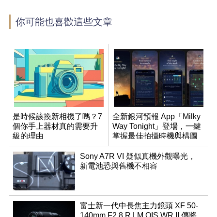
你可能也喜歡這些文章
是時候該換新相機了嗎？7
全新銀河預報 App「Milky
個你手上器材真的需要升
Way Tonight」登場，一鍵
級的理由
掌握最佳拍攝時機與構圖
Sony A7R VI 疑似真機外觀曝光，
新電池恐與舊機不相容
富士新一代中長焦主力鏡頭 XF 50-
140mm F2.8 R LM OIS WR II 傳將