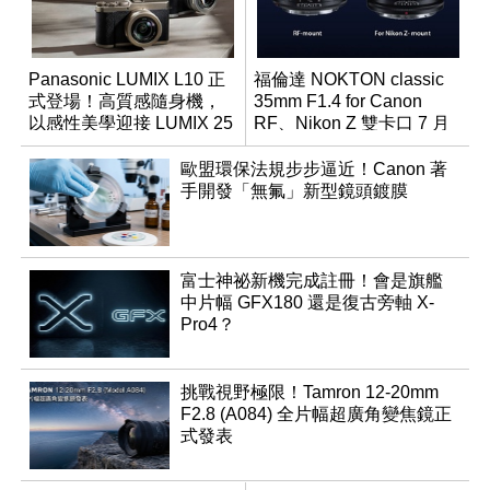
Panasonic LUMIX L10 正
福倫達 NOKTON classic
式登場！高質感隨身機，
35mm F1.4 for Canon
以感性美學迎接 LUMIX 25
RF、Nikon Z 雙卡口 7 月
週年
同步登台
歐盟環保法規步步逼近！Canon 著
手開發「無氟」新型鏡頭鍍膜
富士神祕新機完成註冊！會是旗艦
中片幅 GFX180 還是復古旁軸 X-
Pro4？
挑戰視野極限！Tamron 12-20mm
F2.8 (A084) 全片幅超廣角變焦鏡正
式發表