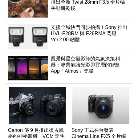
推出全新 Twist 28mm F3.5 全片幅
手動餅乾鏡
支援全域快門同步拍攝！Sony 推出
HVL-F28RM 與 F28RMA 閃燈
Ver.2.00 韌體
風景與星空攝影師的氣象決策利
器：專業解讀光影與雲層的智慧
App「Atmos」登場
Canon 傳 9 月推出復古風
Sony 正式在台發表
格的神祕新機，VCM 定焦
Cinema Line FX5 全片幅