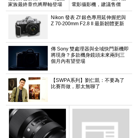
家族最終章也將壓軸登場
電影攝影機，建議售價
NT$144,980
Nikon 發表 Zf 銀色專用延伸握把與
Z 70-200mm F2.8 II 最新韌體更新
傳 Sony 雙處理器與全域快門新機即
將現身？多款機身鏡頭未來兩到三
個月內有望登場
【SWPA系列】劉仁凱：不要為了
比賽而做，那太無聊了