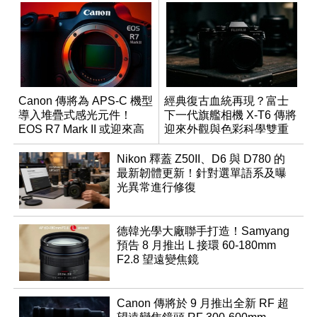
Canon 傳將為 APS-C 機型
經典復古血統再現？富士
導入堆疊式感光元件！
下一代旗艦相機 X-T6 傳將
EOS R7 Mark II 或迎來高
迎來外觀與色彩科學雙重
速讀出升級
優化
Nikon 釋蓋 Z50II、D6 與 D780 的
最新韌體更新！針對選單語系及曝
光異常進行修復
德韓光學大廠聯手打造！Samyang
預告 8 月推出 L 接環 60-180mm
F2.8 望遠變焦鏡
Canon 傳將於 9 月推出全新 RF 超