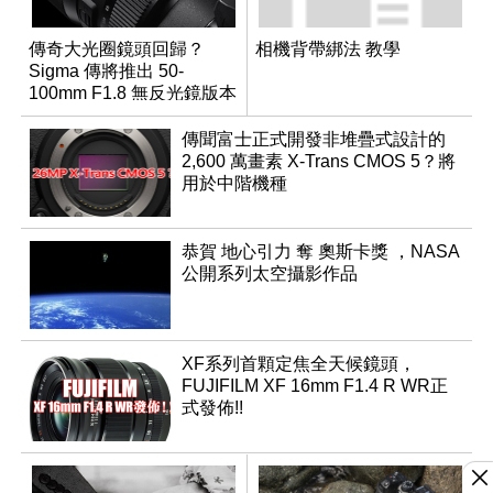
傳奇大光圈鏡頭回歸？
相機背帶綁法 教學
Sigma 傳將推出 50-
100mm F1.8 無反光鏡版本
傳聞富士正式開發非堆疊式設計的
2,600 萬畫素 X-Trans CMOS 5？將
用於中階機種
恭賀 地心引力 奪 奧斯卡獎 ，NASA
公開系列太空攝影作品
XF系列首顆定焦全天候鏡頭，
FUJIFILM XF 16mm F1.4 R WR正
式發佈!!