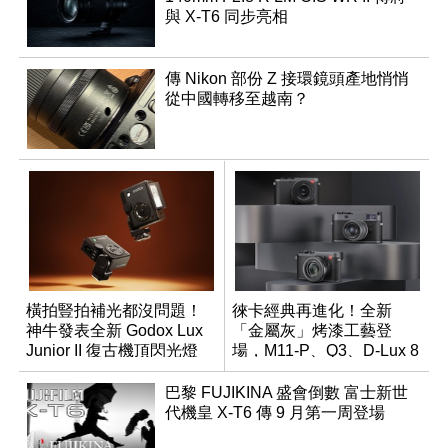
與 X-T6 同步亮相
傳 Nikon 部份 Z 接環鏡頭產地悄悄
從中國轉移至越南？
橫拍豎拍補光都沒問題！
徠卡經典再進化！全新
神牛發表全新 Godox Lux
「金屬灰」烤漆工藝登
Junior II 復古機頂閃光燈
場，M11-P、Q3、D-Lux 8
領銜換裝
巴黎 FUJIKINA 盛會倒數 富士新世
代機皇 X-T6 傳 9 月第一周登場