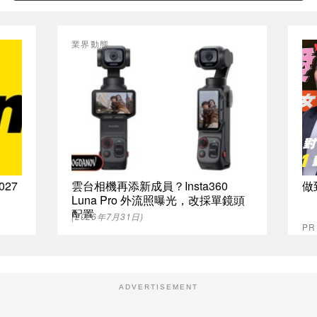
業界動態
027
雲台相機再添新成員？Insta360
做
Luna Pro 外流照曝光，改採單鏡頭
配置
(2026年7月31日)
P
ADVERTISEMENT