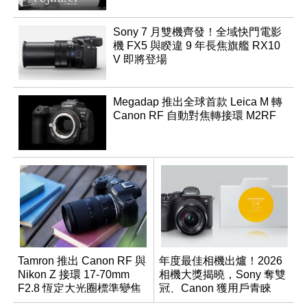
Sony 7 月雙機齊發！全域快門電影
機 FX5 與睽違 9 年長焦旗艦 RX10
V 即將登場
Megadap 推出全球首款 Leica M 轉
Canon RF 自動對焦轉接環 M2RF
Tamron 推出 Canon RF 與
年度最佳相機出爐！2026
Nikon Z 接環 17-70mm
相機大獎揭曉，Sony 奪雙
F2.8 恆定大光圈標準變焦
冠、Canon 獲用戶青睞
鏡