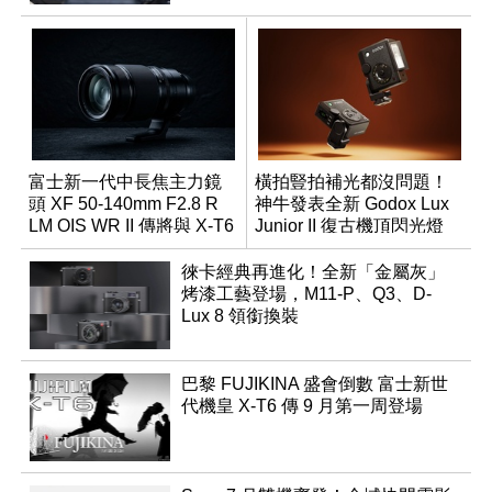
富士新一代中長焦主力鏡
橫拍豎拍補光都沒問題！
頭 XF 50-140mm F2.8 R
神牛發表全新 Godox Lux
LM OIS WR II 傳將與 X-T6
Junior II 復古機頂閃光燈
同步亮相
徠卡經典再進化！全新「金屬灰」
烤漆工藝登場，M11-P、Q3、D-
Lux 8 領銜換裝
巴黎 FUJIKINA 盛會倒數 富士新世
代機皇 X-T6 傳 9 月第一周登場