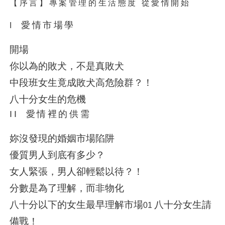
【序言】專案管理的生活態度
從愛情開始
愛情市場學
I
開場
你以為的敗犬，不是真敗犬
中段班女生竟成敗犬高危險群？！
八十分女生的危機
II
愛情裡的供需
妳沒發現的婚姻市場陷阱
優質男人到底有多少？
女人緊張，男人卻輕鬆以待？！
分數是為了理解，而非物化
八十分以下的女生最早理解市場
八十分女生請
01
備戰！