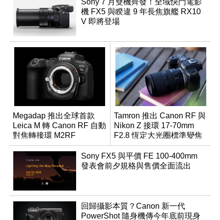
Sony 7 月雙機齊發！全域快門電影
機 FX5 與睽違 9 年長焦旗艦 RX10
V 即將登場
Megadap 推出全球首款
Tamron 推出 Canon RF 與
Leica M 轉 Canon RF 自動
Nikon Z 接環 17-70mm
對焦轉接環 M2RF
F2.8 恆定大光圈標準變焦
鏡
Sony FX5 與平價 FE 100-400mm
發表會前夕規格與售價全面流出
回歸攝影本質？Canon 新一代
PowerShot 隨身機傳今年底前現身