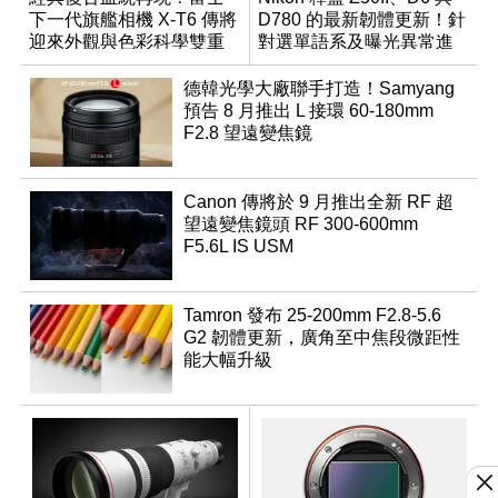
下一代旗艦相機 X-T6 傳將
D780 的最新韌體更新！針
迎來外觀與色彩科學雙重
對選單語系及曝光異常進
優化
行修復
德韓光學大廠聯手打造！Samyang
預告 8 月推出 L 接環 60-180mm
F2.8 望遠變焦鏡
Canon 傳將於 9 月推出全新 RF 超
望遠變焦鏡頭 RF 300-600mm
F5.6L IS USM
Tamron 發布 25-200mm F2.8-5.6
G2 韌體更新，廣角至中焦段微距性
能大幅升級