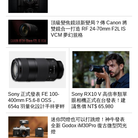
頂級變焦鏡頭新變局？傳 Canon 將
雙鏡合一打造 RF 24-70mm F2L IS
VCM 夢幻規格
Sony 正式發表 FE 100-
Sony RX10 V 高倍率類單
400mm F5.6-8 OSS，
眼相機正式在台發表！建
654g 羽量化設計手持更輕
議售價 NT$ 65,980
鬆
迷你閃燈也可以打跳燈！神牛發表
全新 Godox iM30Pro 復古微型閃光
燈