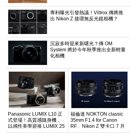
專利曝光引發熱議！Viltrox 傳將推
出 Nikon Z 接環無反光鏡相機？
沉寂多時迎來新曙光？傳 OM
System 將於今年秋季推出全新輕量
化相機
Panasonic LUMIX L10 正
福倫達 NOKTON classic
式登場！高質感隨身機，
35mm F1.4 for Canon
以感性美學迎接 LUMIX 25
RF、Nikon Z 雙卡口 7 月
週年
同步登台