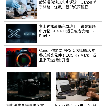
歐盟環保法規步步逼近！Canon 著
手開發「無氟」新型鏡頭鍍膜
富士神祕新機完成註冊！會是旗艦
中片幅 GFX180 還是復古旁軸 X-
Pro4？
Canon 傳將為 APS-C 機型導入堆
疊式感光元件！EOS R7 Mark II 或
迎來高速讀出升級
經典復古血統再現？富士
Nikon 釋蓋 Z50II、D6 與