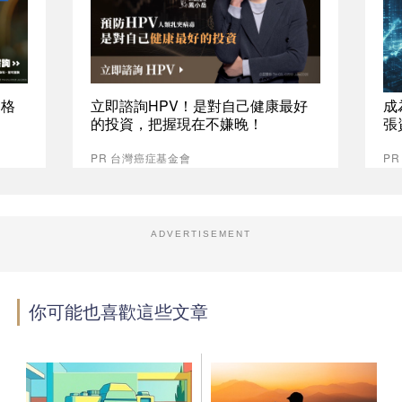
資格
立即諮詢HPV！是對自己健康最好
成
的投資，把握現在不嫌晚！
張
PR 台灣癌症基金會
P
ADVERTISEMENT
你可能也喜歡這些文章