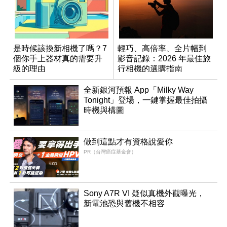
是時候該換新相機了嗎？7
輕巧、高倍率、全片幅到
個你手上器材真的需要升
影音記錄：2026 年最佳旅
級的理由
行相機的選購指南
全新銀河預報 App「Milky Way
Tonight」登場，一鍵掌握最佳拍攝
時機與構圖
做到這點才有資格說愛你
PR（台灣癌症基金會）
Sony A7R VI 疑似真機外觀曝光，
新電池恐與舊機不相容