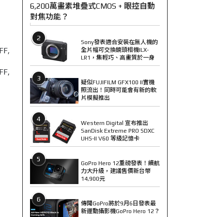
6,200萬畫素堆疊式CMOS + 眼控自動
對焦功能？
2
Sony發表適合安裝在無人機的
全片幅可交換鏡頭相機ILX-
LR1，集輕巧、高畫質於一身
FF,
3
疑似FUJIFILM GFX100 II實機
照流出！同時可能會有新的軟
片模擬推出
4
Western Digital 宣布推出
SanDisk Extreme PRO SDXC
UHS-II V60 等級記憶卡
5
GoPro Hero 12重磅發表！續航
力大升級，建議售價新台幣
14,900元
6
傳聞GoPro將於9月6日發表最
新運動攝影機GoPro Hero 12？