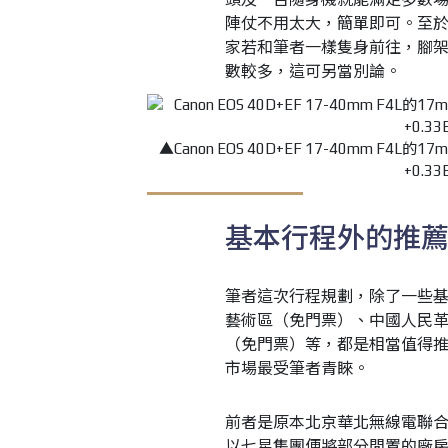
陣仗不用太大，簡單即可。至
家若和筆者一樣隻身前往，腳
數較多，這可另當別論。
▲Canon EOS 40D+EF 17-40mm F4L的17
+0.
基本行程外的推
筆者這次行程規劃，除了一些基
藝術區（免門票）、中國人民
（免門票）等，都是相當值得推
市場最受筆者青睞。
前者是原本北京華北無線電聯
以七星集團便將部分閒置的廠房