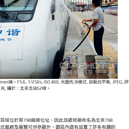
的70mm端。F5.6, 1/250s, ISO 400, 光圈先決模式, 自動白平衡, JPEG,
光, 攝於：北京北站S2線。
區域位於原798廠房位址，因此該處就被命名為北京798
各式藝廊及展覽可供參觀外，園區內還有設置了許多有趣的