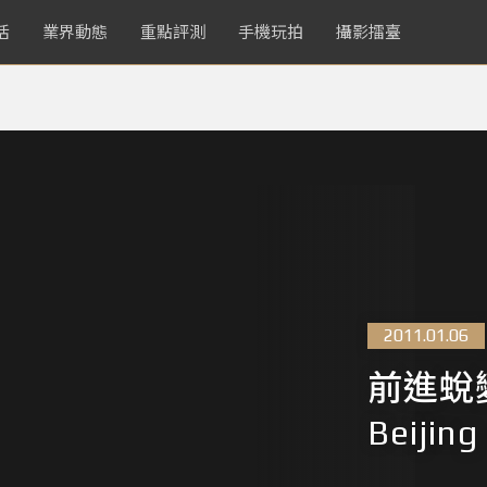
活
業界動態
重點評測
手機玩拍
攝影擂臺
2011.01.06
前進蛻
Beiji