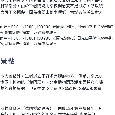
於腳架部分，由於筆者聽說北京夜間治安不是很好，所以玩
架大可不必攜帶，因為夜間出勤率極低，當然各位若出遊人
mm端。F5.6, 1/1000s, ISO 200, 光圈先決模式, 日光白平衡, RAW轉TI
33EV, 評價測光, 攝於：八達嶺長城。
薦景點
本大景點外，筆者還去了許多有趣的地方，像是北京798
革命軍事博物館（免門票）、北京動物園及潘家園舊貨市場
薦的參觀景點，但其中尤以北京798藝術區及潘家園舊貨
合器材廠廠區（德國援助建設），由於該產業陸續遷出，所
進行出租，沒想到廉價的租金及井然有序的 廠房設計，