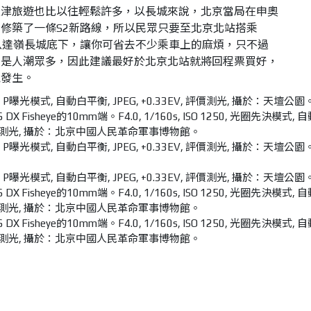
天津旅遊也比以往輕鬆許多，以長城來說，北京當局在申奧
修築了一條S2新路線，所以民眾只要至北京北站搭乘
八達嶺長城底下，讓你可省去不少乘車上的麻煩，只不過
也是人潮眾多，因此建議最好於北京北站就將回程票買好，
境發生。
O 100, P曝光模式, 自動白平衡, JPEG, +0.33EV, 評價測光, 攝於：天壇公園
-5.6 DX Fisheye的10mm端。F4.0, 1/160s, ISO 1250, 光圈先決模式, 
 評價測光, 攝於：北京中國人民革命軍事博物館。