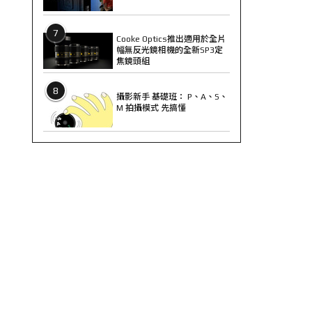
7
Cooke Optics推出適用於全片
幅無反光鏡相機的全新SP3定
焦鏡頭組
8
攝影新手 基礎班： P、A、S、
M 拍攝模式 先搞懂