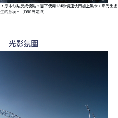
，原本缺點反成優點。當下使用1/4秒慢速快門加上黑卡，曝光出虛
生的意境。（D80高速IR）
光影氛圍