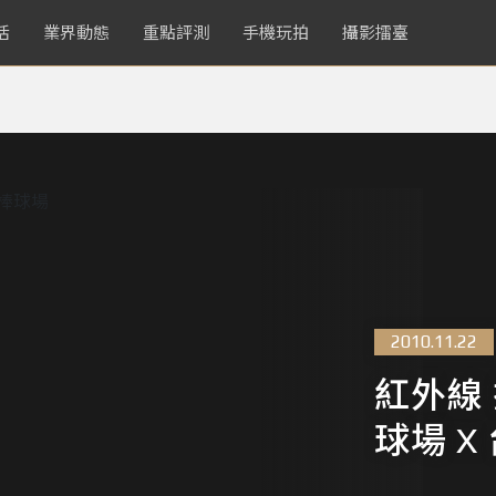
活
業界動態
重點評測
手機玩拍
攝影擂臺
2010.11.22
紅外線
球場 