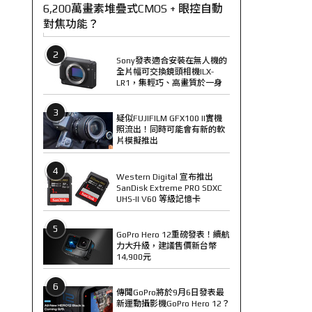
6,200萬畫素堆疊式CMOS + 眼控自動
對焦功能？
2
Sony發表適合安裝在無人機的
全片幅可交換鏡頭相機ILX-
LR1，集輕巧、高畫質於一身
3
疑似FUJIFILM GFX100 II實機
照流出！同時可能會有新的軟
片模擬推出
4
Western Digital 宣布推出
SanDisk Extreme PRO SDXC
UHS-II V60 等級記憶卡
5
GoPro Hero 12重磅發表！續航
力大升級，建議售價新台幣
14,900元
6
傳聞GoPro將於9月6日發表最
新運動攝影機GoPro Hero 12？