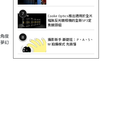
7
Cooke Optics推出適用於全片
幅無反光鏡相機的全新SP3定
焦鏡頭組
個角度
8
攝影新手 基礎班： P、A、S、
出夢幻
M 拍攝模式 先搞懂