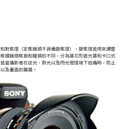
環和對焦環（定焦鏡頭不具備變焦環），變焦環是用來調整
則根據鏡頭焦距和種類的不同，分為蓮花形遮光罩和卡口式
用是當攝影者在逆光、側光以及閃光燈環境下拍攝時，防止
光以及畫面的霧靄。