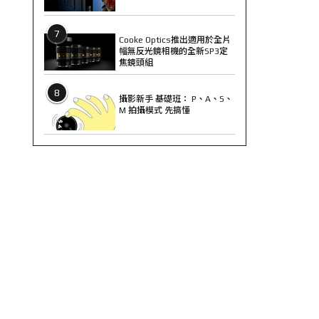
7
Cooke Optics推出適用於全片
幅無反光鏡相機的全新SP3定
焦鏡頭組
8
攝影新手 基礎班： P、A、S、
M 拍攝模式 先搞懂