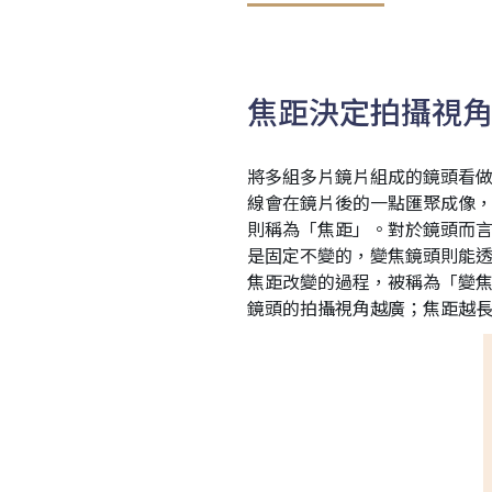
焦距決定拍攝視
將多組多片鏡片組成的鏡頭看
線會在鏡片後的一點匯聚成像
則稱為「焦距」。對於鏡頭而
是固定不變的，變焦鏡頭則能
焦距改變的過程，被稱為「變焦
鏡頭的拍攝視角越廣；焦距越