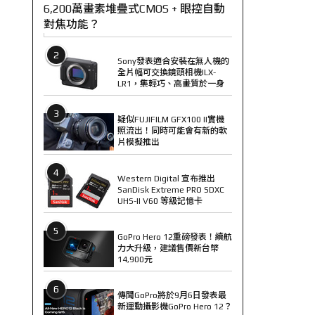
6,200萬畫素堆疊式CMOS + 眼控自動
對焦功能？
2
Sony發表適合安裝在無人機的
全片幅可交換鏡頭相機ILX-
LR1，集輕巧、高畫質於一身
3
疑似FUJIFILM GFX100 II實機
照流出！同時可能會有新的軟
片模擬推出
4
Western Digital 宣布推出
SanDisk Extreme PRO SDXC
UHS-II V60 等級記憶卡
5
GoPro Hero 12重磅發表！續航
力大升級，建議售價新台幣
14,900元
6
傳聞GoPro將於9月6日發表最
新運動攝影機GoPro Hero 12？