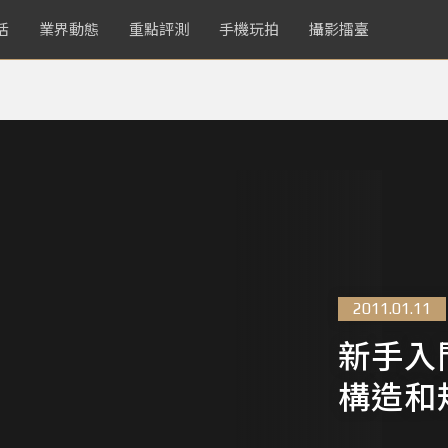
活
業界動態
重點評測
手機玩拍
攝影擂臺
2011.01.11
新手入
構造和