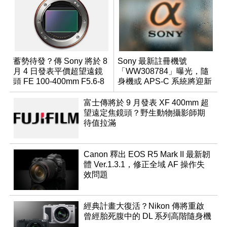
蓄勢待發？傳 Sony 將於 8
Sony 最新註冊機號
月 4 日發表平價超望遠鏡
「WW308784」曝光，隨
頭 FE 100-400mm F5.6-8
身機或 APS-C 系統將迎新
成員？
富士傳將於 9 月發表 XF 400mm 超
望遠定焦鏡頭？野生動物攝影師期
待值拉滿
Canon 釋出 EOS R5 Mark II 最新韌
體 Ver.1.3.1，修正全域 AF 操作失
效問題
經典計畫大復活？Nikon 傳將重啟
曾經胎死腹中的 DL 系列高階隨身機