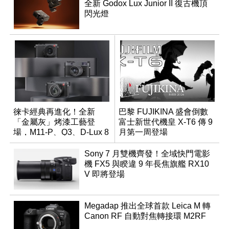
全新 Godox Lux Junior II 復古機頂
閃光燈
徠卡經典再進化！全新
巴黎 FUJIKINA 盛會倒數
「金屬灰」烤漆工藝登
富士新世代機皇 X-T6 傳 9
場，M11-P、Q3、D-Lux 8
月第一周登場
領銜換裝
Sony 7 月雙機齊發！全域快門電影
機 FX5 與睽違 9 年長焦旗艦 RX10
V 即將登場
Megadap 推出全球首款 Leica M 轉
Canon RF 自動對焦轉接環 M2RF