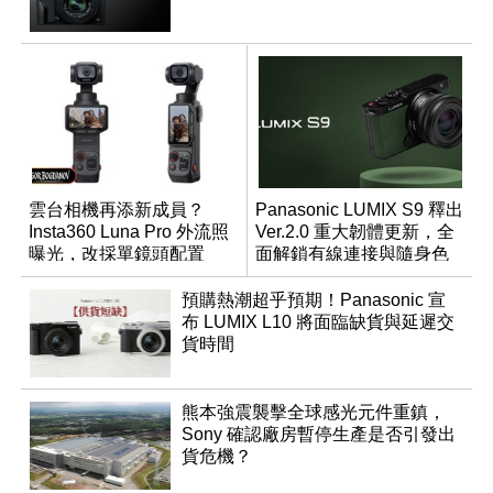
雲台相機再添新成員？
Panasonic LUMIX S9 釋出
Insta360 Luna Pro 外流照
Ver.2.0 重大韌體更新，全
曝光，改採單鏡頭配置
面解鎖有線連接與隨身色
調編輯
預購熱潮超乎預期！Panasonic 宣
布 LUMIX L10 將面臨缺貨與延遲交
貨時間
熊本強震襲擊全球感光元件重鎮，
Sony 確認廠房暫停生產是否引發出
貨危機？