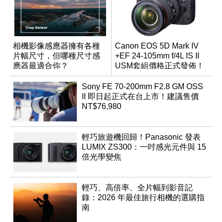
相機影像感應器擁有各種
Canon EOS 5D Mark IV
片幅尺寸，但哪種尺寸感
+EF 24-105mm f/4L IS II
應器最適合你？
USM套組價格正式發佈！
Sony FE 70-200mm F2.8 GM OSS
II 即日起正式在台上市！建議售價
NT$76,980
輕巧旅遊機回歸！Panasonic 發表
LUMIX ZS300：一吋感光元件與 15
倍光學變焦
輕巧、高倍率、全片幅到影音記
錄：2026 年最佳旅行相機的選購指
南