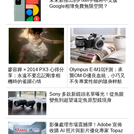
未來新推出的Pixel手機將不支援
Google相簿免費無限空間？
廖容嬋 × 2014 PX3 心得分
Olympus E-M10評測：承
享：永遠不要忘記剛拿相
襲OM-D優良血統，小巧又
機時的雀躍心情
不失專業性能的隨身輕航
機
Sony 多款新鏡頭名單曝光！從魚眼
變焦到超望遠定焦原型鏡現身
影像處理市場震撼彈！Adobe 宣佈
收購 AI 照片與影片優化專家 Topaz