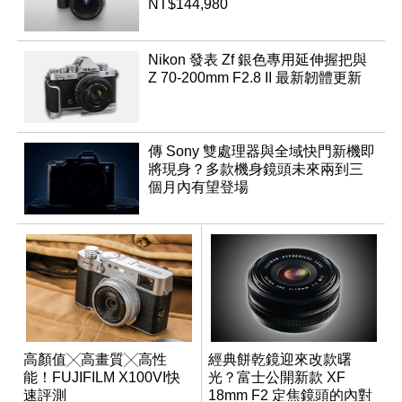
NT$144,980
Nikon 發表 Zf 銀色專用延伸握把與
Z 70-200mm F2.8 II 最新韌體更新
傳 Sony 雙處理器與全域快門新機即
將現身？多款機身鏡頭未來兩到三
個月內有望登場
高顏值╳高畫質╳高性
經典餅乾鏡迎來改款曙
能！FUJIFILM X100VI快
光？富士公開新款 XF
速評測
18mm F2 定焦鏡頭的內對