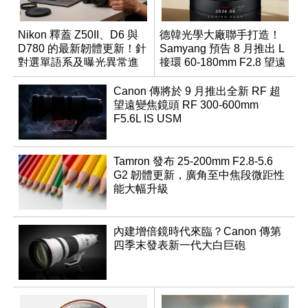
Nikon 釋蓋 Z50II、D6 與
德韓光學大廠聯手打造！
D780 的最新韌體更新！針
Samyang 預告 8 月推出 L
對選單語系及曝光異常進
接環 60-180mm F2.8 望遠
行修復
變焦鏡
Canon 傳將於 9 月推出全新 RF 超
望遠變焦鏡頭 RF 300-600mm
F5.6L IS USM
Tamron 發布 25-200mm F2.8-5.6
G2 韌體更新，廣角至中焦段微距性
能大幅升級
內建增倍鏡時代來臨？Canon 傳第
四季末發表新一代大白巨砲