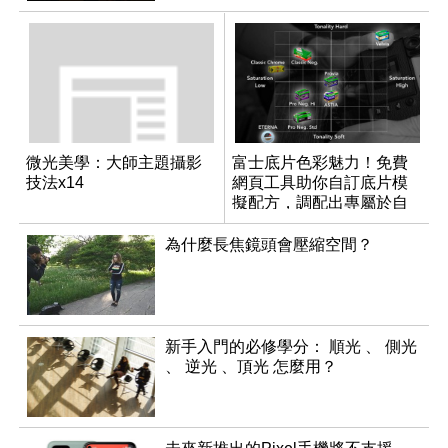
微光美學：大師主題攝影
富士底片色彩魅力！免費
技法x14
網頁工具助你自訂底片模
擬配方，調配出專屬於自
己的色彩
為什麼長焦鏡頭會壓縮空間？
新手入門的必修學分： 順光 、 側光
、 逆光 、頂光 怎麼用？