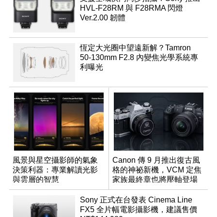
HVL-F28RM 與 F28RMA 閃燈
Ver.2.00 韌體
恆定大光圈中望遠新解？Tamron
50-130mm F2.8 內變焦光學系統專
利曝光
風景與星空攝影師的氣象
Canon 傳 9 月推出復古風
決策利器：專業解讀光影
格的神祕新機，VCM 定焦
與雲層的智慧
家族最終章也將壓軸登場
App「Atmos」登場
Sony 正式在台發表 Cinema Line
FX5 全片幅電影攝影機，建議售價