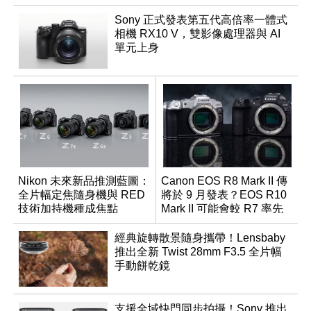
Sony 正式發表第五代高倍率一體式
相機 RX10 V，雙影像處理器與 AI
單元上身
Nikon 未來新品推測藍圖：
Canon EOS R8 Mark II 傳
全片幅定焦隨身機與 RED
將於 9 月發表？EOS R10
技術加持機種成焦點
Mark II 可能會較 R7 率先
推出
經典旋轉散景隨身攜帶！Lensbaby
推出全新 Twist 28mm F3.5 全片幅
手動餅乾鏡
支援全域快門同步拍攝！Sony 推出