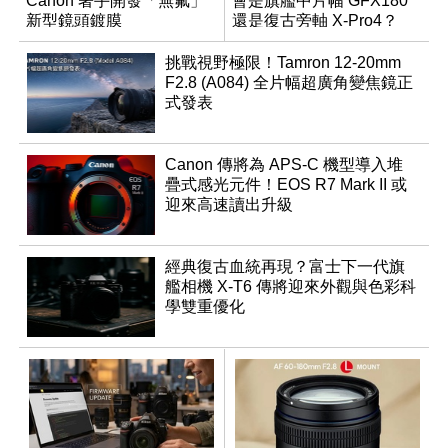
Canon 著手開發「無氟」
會是旗艦中片幅 GFX180
新型鏡頭鍍膜
還是復古旁軸 X-Pro4？
挑戰視野極限！Tamron 12-20mm
F2.8 (A084) 全片幅超廣角變焦鏡正
式發表
Canon 傳將為 APS-C 機型導入堆
疊式感光元件！EOS R7 Mark II 或
迎來高速讀出升級
經典復古血統再現？富士下一代旗
艦相機 X-T6 傳將迎來外觀與色彩科
學雙重優化