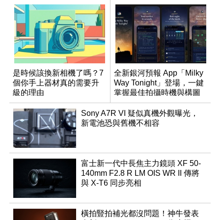
是時候該換新相機了嗎？7
全新銀河預報 App「Milky
個你手上器材真的需要升
Way Tonight」登場，一鍵
級的理由
掌握最佳拍攝時機與構圖
Sony A7R VI 疑似真機外觀曝光，
新電池恐與舊機不相容
富士新一代中長焦主力鏡頭 XF 50-
140mm F2.8 R LM OIS WR II 傳將
與 X-T6 同步亮相
橫拍豎拍補光都沒問題！神牛發表