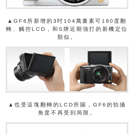
▲GF6所新增的3吋104萬畫素可180度翻
轉、觸控LCD，和S牌近期強打的新機定位
類似。
▲也受這塊翻轉的LCD所賜，GF6的拍攝
角度不再受到局限。