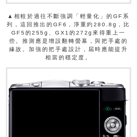
▲相較於過往不斷強調「輕量化」的GF系
列，這回推出的GF6，淨重約280.8g，比
GF5的255g、GX1的272g來得重上一
些。推測應是增設翻轉螢幕，與把手處的
緣故。加強的把手處設計，屆時應能提升
相當的穩定度。