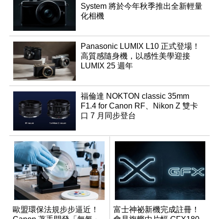
System 將於今年秋季推出全新輕量
化相機
Panasonic LUMIX L10 正式登場！
高質感隨身機，以感性美學迎接
LUMIX 25 週年
福倫達 NOKTON classic 35mm
F1.4 for Canon RF、Nikon Z 雙卡
口 7 月同步登台
歐盟環保法規步步逼近！
富士神祕新機完成註冊！