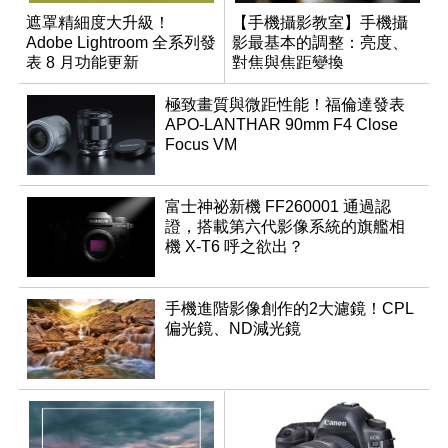
遮罩精細度大升級！
【手機攝影教室】手機攝
Adobe Lightroom 全系列發
影最基本的調整：亮度、
表 8 月功能更新
對焦與焦距變換
極致畫質與微距性能！福倫達發表
APO-LANTHAR 90mm F4 Close
Focus VM
富士神祕新機 FF260001 通過認
證，搭載第六代影像系統的旗艦相
機 X-T6 呼之欲出？
手機進階影像創作的2大濾鏡！CPL
偏光鏡、ND減光鏡