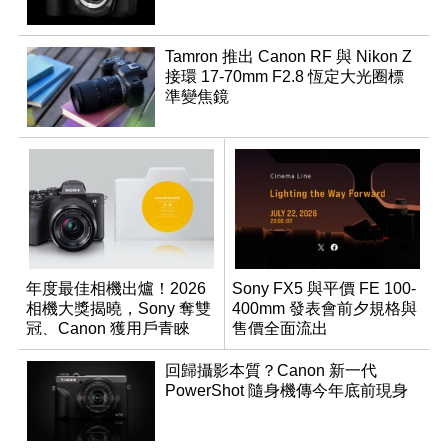
Tamron 推出 Canon RF 與 Nikon Z
接環 17-70mm F2.8 恆定大光圈標
準變焦鏡
年度最佳相機出爐！2026
Sony FX5 與平價 FE 100-
相機大獎揭曉，Sony 奪雙
400mm 發表會前夕規格與
冠、Canon 獲用戶青睞
售價全面流出
回歸攝影本質？Canon 新一代
PowerShot 隨身機傳今年底前現身