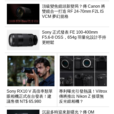
頂級變焦鏡頭新變局？傳 Canon 將
雙鏡合一打造 RF 24-70mm F2L IS
VCM 夢幻規格
Sony 正式發表 FE 100-400mm
F5.6-8 OSS，654g 羽量化設計手持
更輕鬆
Sony RX10 V 高倍率類單
專利曝光引發熱議！Viltrox
眼相機正式在台發表！建
傳將推出 Nikon Z 接環無
議售價 NT$ 65,980
反光鏡相機？
沉寂多時迎來新曙光？傳 OM