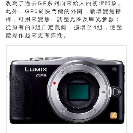
改寫了過去GF系列向來給人的初階印象。
此外，GF6於快門鍵的外圍，新增變焦撥
桿，可用來變焦、調整光圈及曝光參數；
從原有的3組自定義鍵，擴增至4組，使整
體操作起來更有彈性。