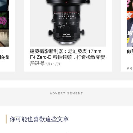
式：
建築攝影新利器：老蛙發表 17mm
做
控拍攝
F4 Zero-D 移軸鏡頭，打造極致零變
形視野
(2026年3月11日)
P
ADVERTISEMENT
你可能也喜歡這些文章