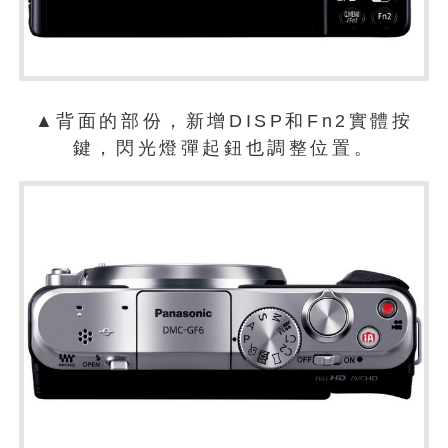
▲背面的部份，新增DISP和Fn2實體按
鍵，閃光燈彈起鈕也調整位置。