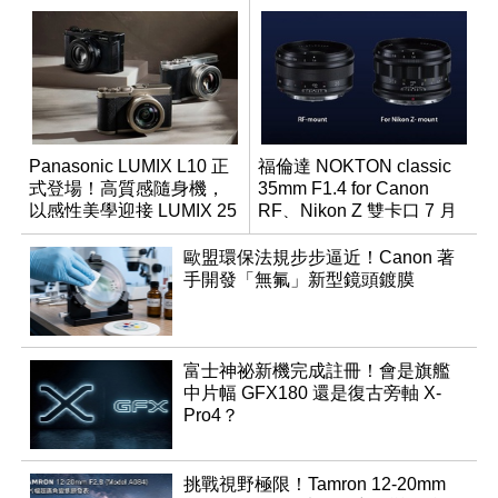
Panasonic LUMIX L10 正
福倫達 NOKTON classic
式登場！高質感隨身機，
35mm F1.4 for Canon
以感性美學迎接 LUMIX 25
RF、Nikon Z 雙卡口 7 月
週年
同步登台
歐盟環保法規步步逼近！Canon 著
手開發「無氟」新型鏡頭鍍膜
富士神祕新機完成註冊！會是旗艦
中片幅 GFX180 還是復古旁軸 X-
Pro4？
挑戰視野極限！Tamron 12-20mm