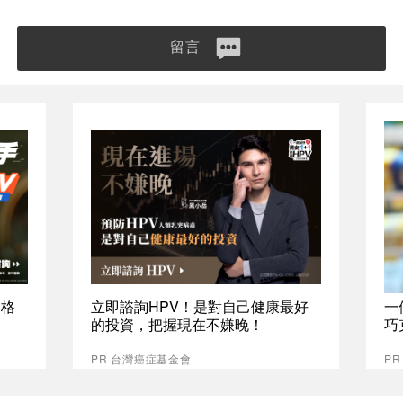
留言
資格
立即諮詢HPV！是對自己健康最好
一
的投資，把握現在不嫌晚！
巧
PR 台灣癌症基金會
P