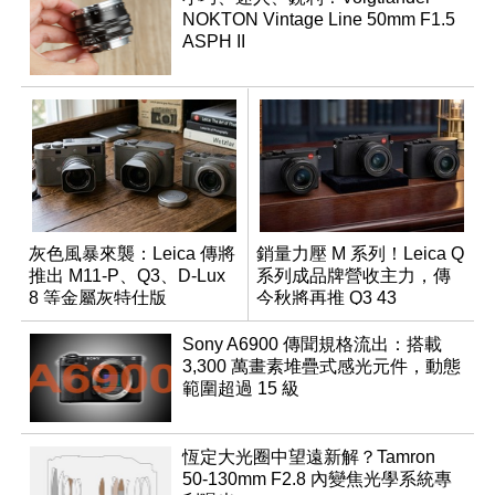
NOKTON Vintage Line 50mm F1.5
ASPH II
灰色風暴來襲：Leica 傳將
銷量力壓 M 系列！Leica Q
推出 M11-P、Q3、D-Lux
系列成品牌營收主力，傳
8 等金屬灰特仕版
今秋將再推 Q3 43
Monochrom
Sony A6900 傳聞規格流出：搭載
3,300 萬畫素堆疊式感光元件，動態
範圍超過 15 級
恆定大光圈中望遠新解？Tamron
50-130mm F2.8 內變焦光學系統專