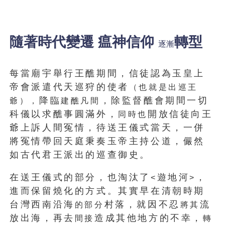
隨著時代變遷 瘟神信仰
轉型
逐漸
每當廟宇舉行王醮期間，信徒認為玉皇上
帝會派遣代天巡狩的使者
（也就是出巡王
降臨
，除監督醮會期間一切
爺），
建醮凡間
科儀以求醮事圓滿外，
開放信徒向王
同時也
爺上訴人間冤情，待送王儀式當天，一併
將冤情帶回天庭秉奏玉帝主持公道，儼然
如古代君王派出的巡查御史。
在送王儀式的部分，也淘汰了
遊地河
，
<
>
進而保留燒化的方式。其實早在清朝時期
台灣西南沿海
村落，就因不忍
流
的部分
將其
放出海，再去
造成其他地方的不幸，
間接
轉