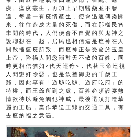
疾、瘟疫叢生，再加上早期醫藥並不發
達，每當一有疫情產生，便會迅速傳染開
來，往往造成大量的死傷，而在那樣民智
未開的時代，人們便會不自覺的與鬼神之
說聯想在一起，居民也相信這是瘟神在人
間散播瘟疫所致，而瘟神正是受命於玉皇
上帝，降禍人間懲罰對天不敬的百姓，同
時更相信猶如
代天巡狩
，代替玉帝巡視
<
>
人間懲奸除惡，也是欽差御史的千歲王
爺，因此享有「遊縣吃縣、遊府吃府」的
特權，而王爺所到之處，百姓必須設宴熱
情款待以避免觸犯神威，最後還須打造華
麗的王船，當作恭送王爺的交通工具，有
去瘟納福之意涵。