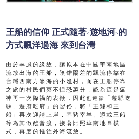
王船的信仰 正式隨著
遊地河
的
<
>
方式飄洋過海 來到台灣
由於季風的緣故，讓原本在中國華南地區
流放出海的王船，陰錯陽差的飄流停靠在
台灣西南方靠海的小漁村，而在王船停靠
之處的村民們莫不惶恐萬分，認為這是瘟
神再一次降禍的表徵，因此
「遊縣吃
也遵循
縣、遊府吃府」的習俗，將「王爺和王
船」再次迎請上岸，宰豬宰羊、添載王船
等為其做醮普渡，接著比照華南地區模
式，再度的推往外海流放。