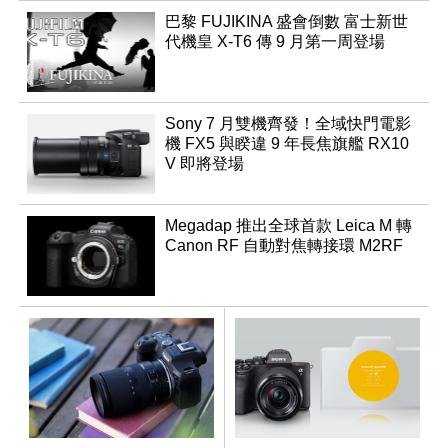
巴黎 FUJIKINA 盛會倒數 富士新世
代機皇 X-T6 傳 9 月第一周登場
Sony 7 月雙機齊發！全域快門電影
機 FX5 與睽違 9 年長焦旗艦 RX10
V 即將登場
Megadap 推出全球首款 Leica M 轉
Canon RF 自動對焦轉接環 M2RF