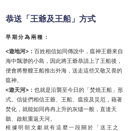
恭送「王爺及王船」方式
早期分為兩種：
<遊地河>：
百姓相信如同傳說中，瘟神王爺來自
海中飄渺的小島，因此將王爺恭請上了王船後，
便會將整艘王船推出外海，送走這些又敬又畏的
瘟神。
<遊天河>：
也就是沿襲至今日的「焚燒王船」形
式。信徒們相信王爺、王船、瘟疫及災厄，藉著
焚化，就能如同冉冉上升的灰燼一般，直達天
聽、啟航重返天河。
根據明朝文獻就有這麼一段關於「送王之