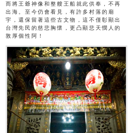
而將王爺神像和整艘王船就此供奉，不再
出海。至今仍會看見，有許多村落的廟
宇，還保留著這些古文物，這不僅彰顯出
台灣先民的慈悲胸懷，更凸顯悲天憫人的
敦厚個性阿！