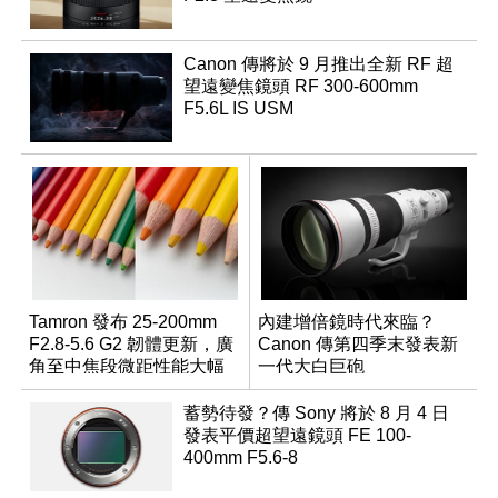
Canon 傳將於 9 月推出全新 RF 超
望遠變焦鏡頭 RF 300-600mm
F5.6L IS USM
Tamron 發布 25-200mm
內建增倍鏡時代來臨？
F2.8-5.6 G2 韌體更新，廣
Canon 傳第四季末發表新
角至中焦段微距性能大幅
一代大白巨砲
升級
蓄勢待發？傳 Sony 將於 8 月 4 日
發表平價超望遠鏡頭 FE 100-
400mm F5.6-8