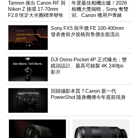
Tamron 推出 Canon RF 與
年度最佳相機出爐！2026
Nikon Z 接環 17-70mm
相機大獎揭曉，Sony 奪雙
F2.8 恆定大光圈標準變焦
冠、Canon 獲用戶青睞
鏡
Sony FX5 與平價 FE 100-400mm
發表會前夕規格與售價全面流出
DJI Osmo Pocket 4P 正式曝光：雙
鏡頭設計、最高可錄製 4K 240fps
影片
回歸攝影本質？Canon 新一代
PowerShot 隨身機傳今年底前現身