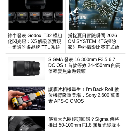
神牛發表 Godox iT32 模組
捕捉夏日冒險瞬間 2026
化閃光燈：X5 觸發器實現
OM SYSTEM《TG探險
一燈通吃多品牌 TTL 系統
家》戶外攝影比賽正式啟
動
SIGMA 發表 16-300mm F3.5-6.7
DC OS！首款等效 24-450mm 的高
倍率變焦旅遊鏡頭
讓底片相機重生！I’m Back Roll 數
位機背隆重登場，Sony 2,600 萬畫
素 APS-C CMOS
傳奇大光圈鏡頭回歸？Sigma 傳將
推出 50-100mm F1.8 無反光鏡版本