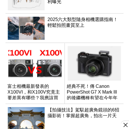
利曝光
2025六大類型隨身相機選購指南！
輕鬆拍照畫質至上
富士相機最新發表的
經典不死！傳 Canon
X100VI，和X100V究竟主
PowerShot G7 X Mark III
要差異有哪些？我應該買
的後繼機種有望在今年年
哪一台？
底前推出？
【拍攝技法】駕馭超廣角鏡頭的6招
攝影術！掌握超廣角，拍出一片天