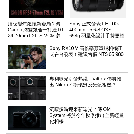
頂級變焦鏡頭新變局？傳
Sony 正式發表 FE 100-
Canon 將雙鏡合一打造 RF
400mm F5.6-8 OSS，
24-70mm F2L IS VCM 夢
654g 羽量化設計手持更輕
幻規格
鬆
Sony RX10 V 高倍率類單眼相機正
式在台發表！建議售價 NT$ 65,980
專利曝光引發熱議！Viltrox 傳將推
出 Nikon Z 接環無反光鏡相機？
沉寂多時迎來新曙光？傳 OM
System 將於今年秋季推出全新輕量
化相機