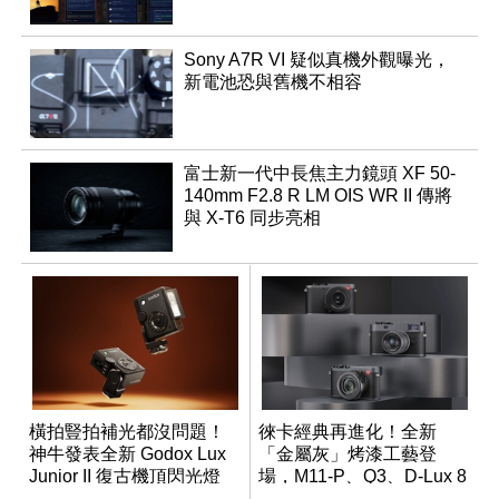
Sony A7R VI 疑似真機外觀曝光，
新電池恐與舊機不相容
富士新一代中長焦主力鏡頭 XF 50-
140mm F2.8 R LM OIS WR II 傳將
與 X-T6 同步亮相
橫拍豎拍補光都沒問題！
徠卡經典再進化！全新
神牛發表全新 Godox Lux
「金屬灰」烤漆工藝登
Junior II 復古機頂閃光燈
場，M11-P、Q3、D-Lux 8
領銜換裝