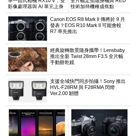
率一體式相機 RX10 V，雙
全片幅定焦隨身機與 RED
影像處理器與 AI 單元上身
技術加持機種成焦點
Canon EOS R8 Mark II 傳將於 9 月
發表？EOS R10 Mark II 可能會較
R7 率先推出
經典旋轉散景隨身攜帶！Lensbaby
推出全新 Twist 28mm F3.5 全片幅
手動餅乾鏡
支援全域快門同步拍攝！Sony 推出
HVL-F28RM 與 F28RMA 閃燈
Ver.2.00 韌體