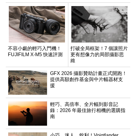
不容小覷的輕巧入門機！
打破全局框架！7 個讓照片
FUJIFILM X-M5 快速評測
更有想像力的局部攝影思
維
GFX 2026 攝影贊助計畫正式開跑！
提供高額創作基金與中片幅器材支
援
輕巧、高倍率、全片幅到影音記
錄：2026 年最佳旅行相機的選購指
南
小巧、迷人、銳利！Voigtlander