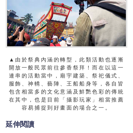
▲由於祭典內涵的轉型，此類活動也逐漸
開放一般民眾前往參香祭拜！而在以這一
連串的活動當中，廟宇建築、祭祀儀式、
服飾、神轎、藝陣、王船船身等，各自皆
包含相當多的文化意涵及鮮艷色彩的傳統
在其中，也是目前「攝影玩家」相當推薦
容易捕捉到好畫面的場合之一。
延伸閱讀