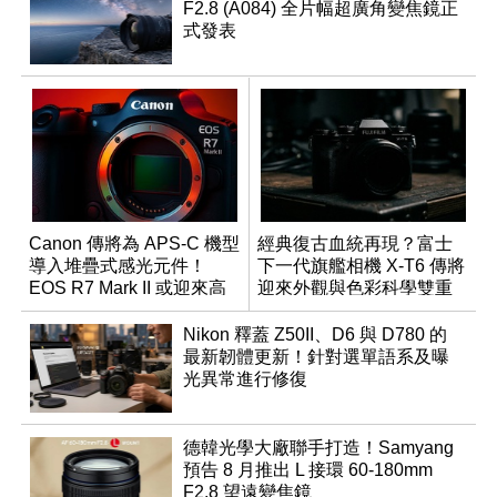
F2.8 (A084) 全片幅超廣角變焦鏡正
式發表
Canon 傳將為 APS-C 機型
經典復古血統再現？富士
導入堆疊式感光元件！
下一代旗艦相機 X-T6 傳將
EOS R7 Mark II 或迎來高
迎來外觀與色彩科學雙重
速讀出升級
優化
Nikon 釋蓋 Z50II、D6 與 D780 的
最新韌體更新！針對選單語系及曝
光異常進行修復
德韓光學大廠聯手打造！Samyang
預告 8 月推出 L 接環 60-180mm
F2.8 望遠變焦鏡