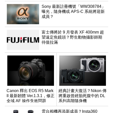
Sony 最新註冊機號「WW308784」
曝光，隨身機或 APS-C 系統將迎新
成員？
富士傳將於 9 月發表 XF 400mm 超
望遠定焦鏡頭？野生動物攝影師期
待值拉滿
Canon 釋出 EOS R5 Mark
經典計畫大復活？Nikon 傳
II 最新韌體 Ver.1.3.1，修正
將重啟曾經胎死腹中的 DL
全域 AF 操作失效問題
系列高階隨身機
雲台相機再添新成員？Insta360