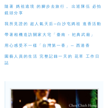
隨著 媽祖遶境 的腳步去旅行， 出巡隊伍 必拍
鏡頭分享
我所見證的 超人氣天后─白沙屯媽祖 進香活動
帶著相機造訪關家大宅「臺南 - 祀典武廟」
用心感受不一樣「台灣第一香」─ 西港香
園藝人員的生活 完整記錄一天的 花草 工作日
誌