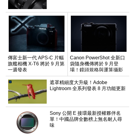
傳富士新一代 APS-C 片幅
Canon PowerShot 全新口
旗艦相機 X-T6 將於 9 月第
袋隨身機傳將於 9 月登
一週發表
場！鏡頭規格與運算攝影
升級成為焦點
遮罩精細度大升級！Adobe
Lightroom 全系列發表 8 月功能更新
Sony 公開 E 接環最新授權夥伴名
單！中國品牌全數榜上無名耐人尋
味