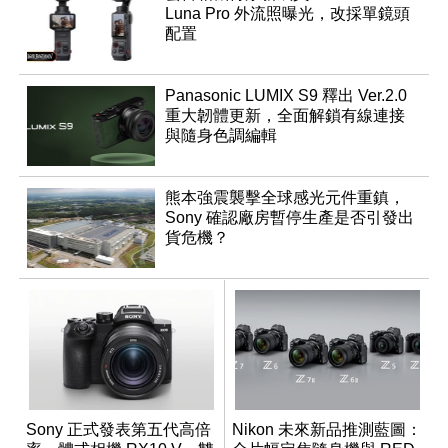
Luna Pro 外流照曝光，改採單鏡頭
配置
Panasonic LUMIX S9 釋出 Ver.2.0
重大韌體更新，全面解鎖有線連接
與隨身色調編輯
熊本強震襲擊全球感光元件重鎮，
Sony 確認廠房暫停生產是否引發出
貨危機？
Sony 正式發表第五代高倍
Nikon 未來新品推測藍圖：