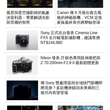
風景與星空攝影師的氣象
Canon 傳 9 月推出復古風
決策利器：專業解讀光影
格的神祕新機，VCM 定焦
與雲層的智慧
家族最終章也將壓軸登場
App「Atmos」登場
Sony 正式在台發表 Cinema Line
FX5 全片幅電影攝影機，建議售價
NT$144,980
Nikon 發表 Zf 銀色專用延伸握把與
Z 70-200mm F2.8 II 最新韌體更新
傳 Sony 雙處理器與全域快門新機即
將現身？多款機身鏡頭未來兩到三
個月內有望登場