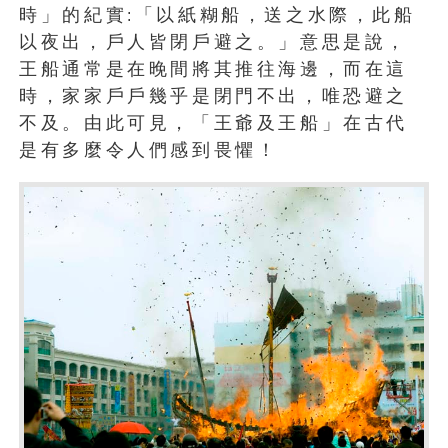
時」的紀實
「以紙糊船，送之水際，此船
:
以夜出，戶人皆閉戶避之。」意思是說，
王船通常是在晚間將其推往海邊，而在這
時，家家戶戶幾乎是閉門不出，唯恐避之
不及。由此可見，「王爺及王船」在古代
是有多麼令人們感到畏懼！