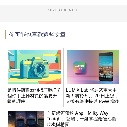
ADVERTISEMENT
你可能也喜歡這些文章
是時候該換新相機了嗎？7
LUMIX Lab 將迎來重大更
個你手上器材真的需要升
新！將於 5 月 20 日上線，
級的理由
支援有線連接與 RAW 檔後
製
全新銀河預報 App「Milky Way
Tonight」登場，一鍵掌握最佳拍攝
時機與構圖