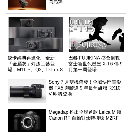
閃光燈
徠卡經典再進化！全新
巴黎 FUJIKINA 盛會倒數
「金屬灰」烤漆工藝登
富士新世代機皇 X-T6 傳 9
場，M11-P、Q3、D-Lux 8
月第一周登場
領銜換裝
Sony 7 月雙機齊發！全域快門電影
機 FX5 與睽違 9 年長焦旗艦 RX10
V 即將登場
Megadap 推出全球首款 Leica M 轉
Canon RF 自動對焦轉接環 M2RF