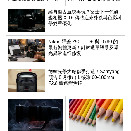
表
速讀出升級
經典復古血統再現？富士下一代旗
艦相機 X-T6 傳將迎來外觀與色彩科
學雙重優化
Nikon 釋蓋 Z50II、D6 與 D780 的
最新韌體更新！針對選單語系及曝
光異常進行修復
德韓光學大廠聯手打造！Samyang
預告 8 月推出 L 接環 60-180mm
F2.8 望遠變焦鏡