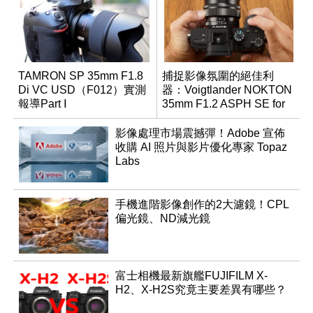
TAMRON SP 35mm F1.8
捕捉影像氛圍的絕佳利
Di VC USD（F012）實測
器：Voigtlander NOKTON
報導Part Ⅰ
35mm F1.2 ASPH SE for
E-mount
影像處理市場震撼彈！Adobe 宣佈
收購 AI 照片與影片優化專家 Topaz
Labs
手機進階影像創作的2大濾鏡！CPL
偏光鏡、ND減光鏡
富士相機最新旗艦FUJIFILM X-
H2、X-H2S究竟主要差異有哪些？