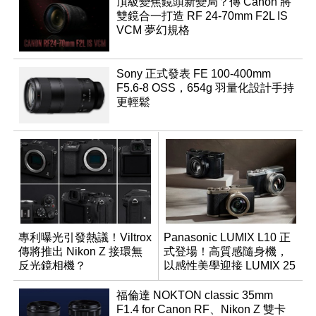
頂級變焦鏡頭新變局？傳 Canon 將
雙鏡合一打造 RF 24-70mm F2L IS
VCM 夢幻規格
Sony 正式發表 FE 100-400mm
F5.6-8 OSS，654g 羽量化設計手持
更輕鬆
專利曝光引發熱議！Viltrox
Panasonic LUMIX L10 正
傳將推出 Nikon Z 接環無
式登場！高質感隨身機，
反光鏡相機？
以感性美學迎接 LUMIX 25
週年
福倫達 NOKTON classic 35mm
F1.4 for Canon RF、Nikon Z 雙卡