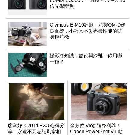
LUMIX ZS300：一吋感光元件與 15
倍光學變焦
Olympus E-M10評測：承襲OM-D優
良血統，小巧又不失專業性能的隨
身輕航機
攝影冷知識：熱靴與冷靴，你用哪
一種？
廖容嬋 × 2014 PX3 心得分
全方位 Vlog 隨身利器！
享：永遠不要忘記剛拿相
Canon PowerShot V1 動