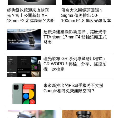
經典餅乾鏡迎來改款曙
傳奇大光圈鏡頭回歸？
光？富士公開新款 XF
Sigma 傳將推出 50-
18mm F2 定焦鏡頭的內對
100mm F1.8 無反光鏡版本
焦專利
超廣角建築攝影新選擇，銘匠光學
TTArtisan 17mm F4 移軸鏡頭正式
發表
理光發布 GR 系列專屬應用程式：
GR WORD！傳檔、分享、搖控拍
攝一次搞定
未來新推出的Pixel手機將不支援
Google相簿免費無限空間？