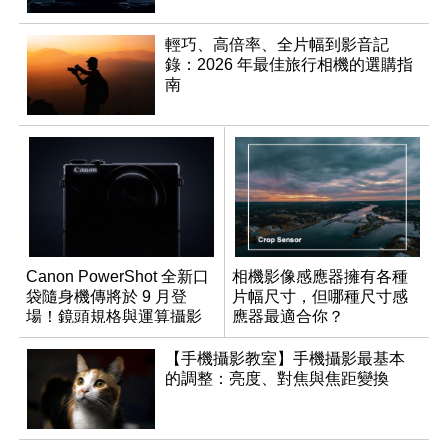
輕巧、高倍率、全片幅到影音記
錄：2026 年最佳旅行相機的選購指
南
Canon PowerShot 全新口
相機影像感應器擁有各種
袋隨身機傳將於 9 月登
片幅尺寸，但哪種尺寸感
場！鏡頭規格與運算攝影
應器最適合你？
升級成為焦點
【手機攝影教室】手機攝影最基本
的調整：亮度、對焦與焦距變換