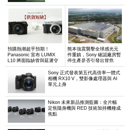
預購熱潮超乎預期！
熊本強震襲擊全球感光元
Panasonic 宣布 LUMIX
件重鎮，Sony 確認廠房暫
L10 將面臨缺貨與延遲交
停生產是否引發出貨危
貨時間
機？
Sony 正式發表第五代高倍率一體式
相機 RX10 V，雙影像處理器與 AI
單元上身
Nikon 未來新品推測藍圖：全片幅
定焦隨身機與 RED 技術加持機種成
焦點