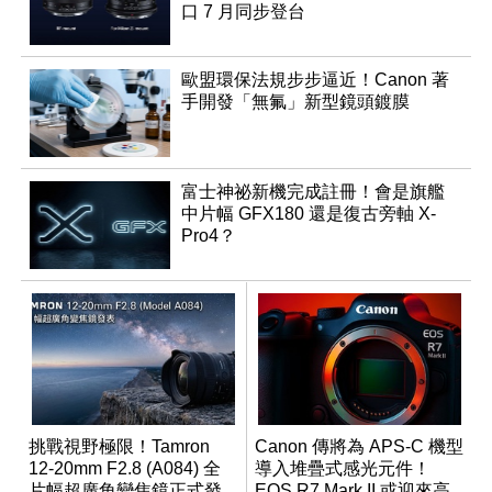
口 7 月同步登台
歐盟環保法規步步逼近！Canon 著
手開發「無氟」新型鏡頭鍍膜
富士神祕新機完成註冊！會是旗艦
中片幅 GFX180 還是復古旁軸 X-
Pro4？
挑戰視野極限！Tamron
Canon 傳將為 APS-C 機型
12-20mm F2.8 (A084) 全
導入堆疊式感光元件！
片幅超廣角變焦鏡正式發
EOS R7 Mark II 或迎來高