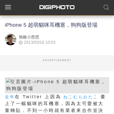
iPhone 5 超萌貓咪耳機塞，狗狗版登場
無敵小恩恩
2013/03/16 10:03
ADVERTISEMENT
在 Twitter 上因為
畫
去年
ねこむらおたこ
上了一幅貓咪的耳機塞，因為太可愛被大
量轉貼，不到一小時就有業者來合作並決