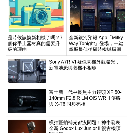
是時候該換新相機了嗎？7
全新銀河預報 App「Milky
個你手上器材真的需要升
Way Tonight」登場，一鍵
級的理由
掌握最佳拍攝時機與構圖
Sony A7R VI 疑似真機外觀曝光，
新電池恐與舊機不相容
富士新一代中長焦主力鏡頭 XF 50-
140mm F2.8 R LM OIS WR II 傳將
與 X-T6 同步亮相
橫拍豎拍補光都沒問題！神牛發表
全新 Godox Lux Junior II 復古機頂