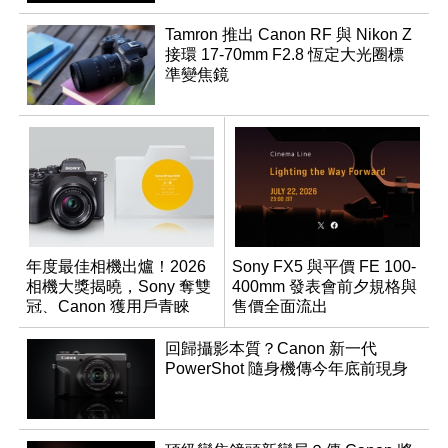
Tamron 推出 Canon RF 與 Nikon Z
接環 17-70mm F2.8 恆定大光圈標
準變焦鏡
年度最佳相機出爐！2026
Sony FX5 與平價 FE 100-
相機大獎揭曉，Sony 奪雙
400mm 發表會前夕規格與
冠、Canon 獲用戶青睞
售價全面流出
回歸攝影本質？Canon 新一代
PowerShot 隨身機傳今年底前現身