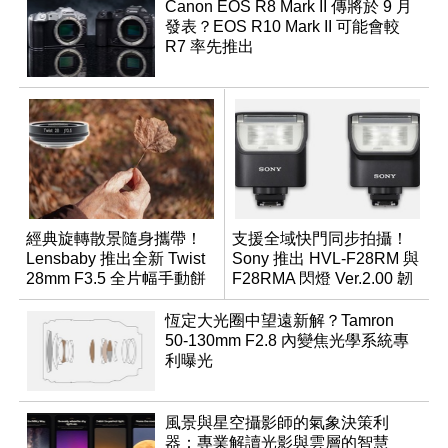
Canon EOS R8 Mark II 傳將於 9 月
發表？EOS R10 Mark II 可能會較
R7 率先推出
經典旋轉散景隨身攜帶！
支援全域快門同步拍攝！
Lensbaby 推出全新 Twist
Sony 推出 HVL-F28RM 與
28mm F3.5 全片幅手動餅
F28RMA 閃燈 Ver.2.00 韌
乾鏡
體
恆定大光圈中望遠新解？Tamron
50-130mm F2.8 內變焦光學系統專
利曝光
風景與星空攝影師的氣象決策利
器：專業解讀光影與雲層的智慧