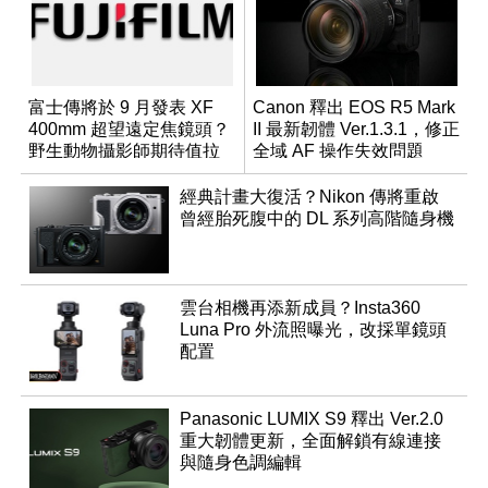
富士傳將於 9 月發表 XF
Canon 釋出 EOS R5 Mark
400mm 超望遠定焦鏡頭？
II 最新韌體 Ver.1.3.1，修正
野生動物攝影師期待值拉
全域 AF 操作失效問題
滿
經典計畫大復活？Nikon 傳將重啟
曾經胎死腹中的 DL 系列高階隨身機
雲台相機再添新成員？Insta360
Luna Pro 外流照曝光，改採單鏡頭
配置
Panasonic LUMIX S9 釋出 Ver.2.0
重大韌體更新，全面解鎖有線連接
與隨身色調編輯