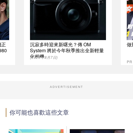
機正
沉寂多時迎來新曙光？傳 OM
做
80
System 將於今年秋季推出全新輕量
化相機
(2026年8月7日)
P
ADVERTISEMENT
你可能也喜歡這些文章