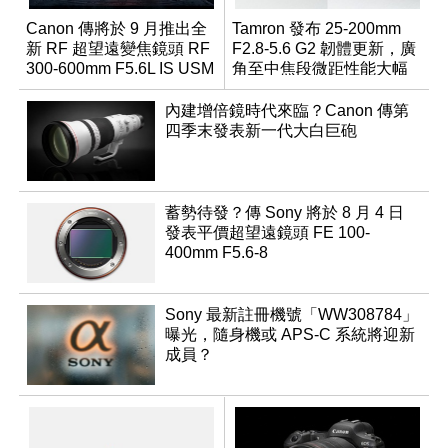
Canon 傳將於 9 月推出全
Tamron 發布 25-200mm
新 RF 超望遠變焦鏡頭 RF
F2.8-5.6 G2 韌體更新，廣
300-600mm F5.6L IS USM
角至中焦段微距性能大幅
升級
內建增倍鏡時代來臨？Canon 傳第
四季末發表新一代大白巨砲
蓄勢待發？傳 Sony 將於 8 月 4 日
發表平價超望遠鏡頭 FE 100-
400mm F5.6-8
Sony 最新註冊機號「WW308784」
曝光，隨身機或 APS-C 系統將迎新
成員？