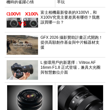
機時的雀躍心情
手玩
富士相機最新發表的X100VI，和
X100V究竟主要差異有哪些？我應
該買哪一台？
GFX 2026 攝影贊助計畫正式開跑！
提供高額創作基金與中片幅器材支
援
L 接環用戶的新選擇：Viltrox AF
16mm F1.8 正式登場，兼具大光圈
與智慧數位介面