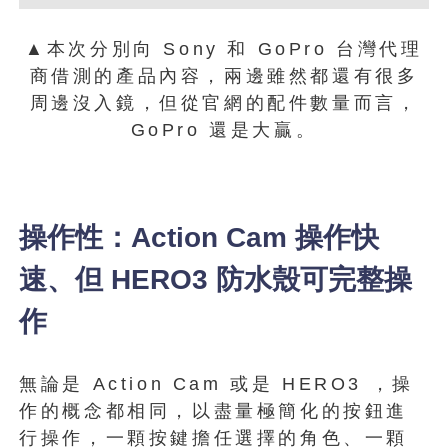
▲本次分別向 Sony 和 GoPro 台灣代理
商借測的產品內容，兩邊雖然都還有很多
周邊沒入鏡，但從官網的配件數量而言，
GoPro 還是大贏。
操作性：Action Cam 操作快
速、但 HERO3 防水殼可完整操
作
無論是 Action Cam 或是 HERO3 ，操
作的概念都相同，以盡量極簡化的按鈕進
行操作，一顆按鍵擔任選擇的角色、一顆