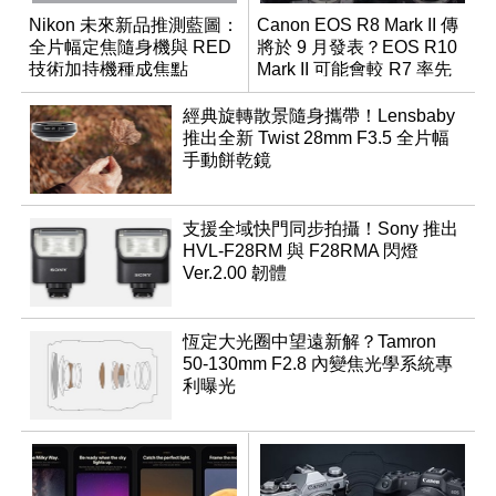
Nikon 未來新品推測藍圖：
Canon EOS R8 Mark II 傳
全片幅定焦隨身機與 RED
將於 9 月發表？EOS R10
技術加持機種成焦點
Mark II 可能會較 R7 率先
推出
經典旋轉散景隨身攜帶！Lensbaby
推出全新 Twist 28mm F3.5 全片幅
手動餅乾鏡
支援全域快門同步拍攝！Sony 推出
HVL-F28RM 與 F28RMA 閃燈
Ver.2.00 韌體
恆定大光圈中望遠新解？Tamron
50-130mm F2.8 內變焦光學系統專
利曝光