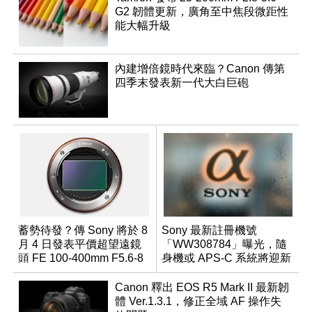
G2 韌體更新，廣角至中焦段微距性
能大幅升級
內建增倍鏡時代來臨？Canon 傳第
四季末發表新一代大白巨砲
蓄勢待發？傳 Sony 將於 8
Sony 最新註冊機號
月 4 日發表平價超望遠鏡
「WW308784」曝光，隨
頭 FE 100-400mm F5.6-8
身機或 APS-C 系統將迎新
成員？
Canon 釋出 EOS R5 Mark II 最新韌
體 Ver.1.3.1，修正全域 AF 操作失