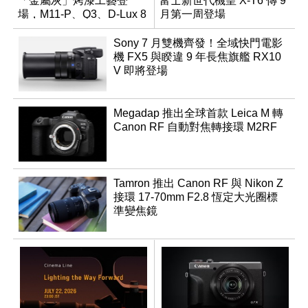
「金屬灰」烤漆工藝登
富士新世代機皇 X-T6 傳 9
場，M11-P、Q3、D-Lux 8
月第一周登場
領銜換裝
Sony 7 月雙機齊發！全域快門電影
機 FX5 與睽違 9 年長焦旗艦 RX10
V 即將登場
Megadap 推出全球首款 Leica M 轉
Canon RF 自動對焦轉接環 M2RF
Tamron 推出 Canon RF 與 Nikon Z
接環 17-70mm F2.8 恆定大光圈標
準變焦鏡