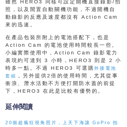
雖然 HERO3 同樣可設定開機直接錄影/拍
照，以及閒置自動關機功能，不過開機自
動錄影的反應及速度都沒有 Action Cam
來的迅速。
在產品包裝所附上的電池搭配下，也是
Action Cam 的電池使用時間較長一些。
小編實際使用中，Action Cam 錄影電力
表現約可達到 3 小時，HERO3 則是 2 小
時多一點。不過 HERO3 可選購
外接電池
，另外提供2倍的使用時間，尤其從事
套組
衝浪、潛水活動不方便打開防水蓋的前提
下，HERO3 在此是比較有優勢的。
延伸閱讀
20個超瘋狂視角照片，上天下海讓 GoPro 拍