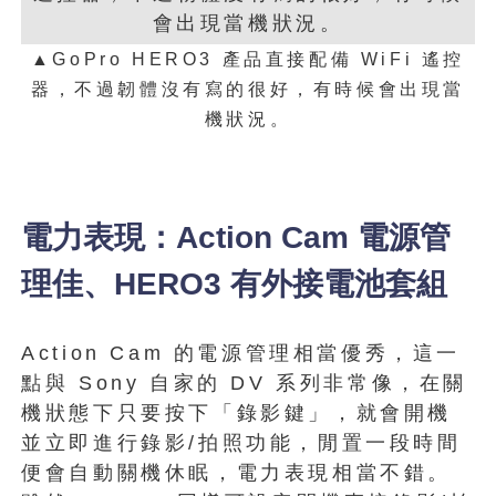
▲GoPro HERO3 產品直接配備 WiFi 遙控
器，不過韌體沒有寫的很好，有時候會出現當
機狀況。
電力表現：Action Cam 電源管
理佳、HERO3 有外接電池套組
Action Cam 的電源管理相當優秀，這一
點與 Sony 自家的 DV 系列非常像，在關
機狀態下只要按下「錄影鍵」，就會開機
並立即進行錄影/拍照功能，閒置一段時間
便會自動關機休眠，電力表現相當不錯。