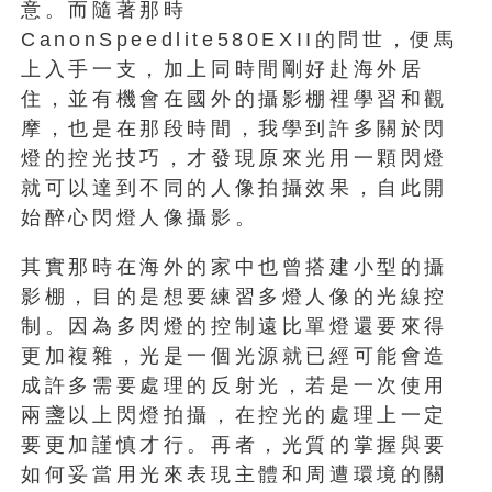
意。而隨著那時
CanonSpeedlite580EXII的問世，便馬
上入手一支，加上同時間剛好赴海外居
住，並有機會在國外的攝影棚裡學習和觀
摩，也是在那段時間，我學到許多關於閃
燈的控光技巧，才發現原來光用一顆閃燈
就可以達到不同的人像拍攝效果，自此開
始醉心閃燈人像攝影。
其實那時在海外的家中也曾搭建小型的攝
影棚，目的是想要練習多燈人像的光線控
制。因為多閃燈的控制遠比單燈還要來得
更加複雜，光是一個光源就已經可能會造
成許多需要處理的反射光，若是一次使用
兩盞以上閃燈拍攝，在控光的處理上一定
要更加謹慎才行。再者，光質的掌握與要
如何妥當用光來表現主體和周遭環境的關