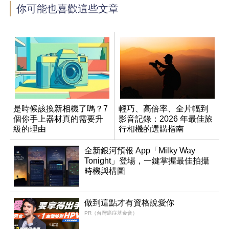
你可能也喜歡這些文章
是時候該換新相機了嗎？7
輕巧、高倍率、全片幅到
個你手上器材真的需要升
影音記錄：2026 年最佳旅
級的理由
行相機的選購指南
全新銀河預報 App「Milky Way
Tonight」登場，一鍵掌握最佳拍攝
時機與構圖
做到這點才有資格說愛你
PR（台灣癌症基金會）