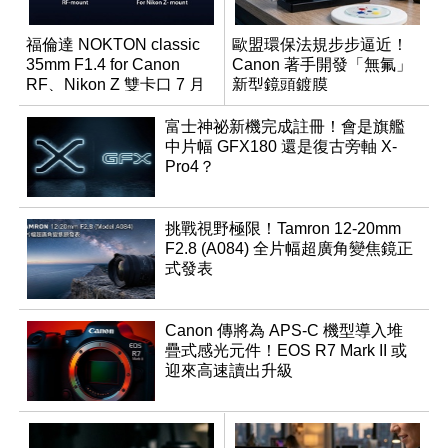
福倫達 NOKTON classic
歐盟環保法規步步逼近！
35mm F1.4 for Canon
Canon 著手開發「無氟」
RF、Nikon Z 雙卡口 7 月
新型鏡頭鍍膜
同步登台
富士神祕新機完成註冊！會是旗艦
中片幅 GFX180 還是復古旁軸 X-
Pro4？
挑戰視野極限！Tamron 12-20mm
F2.8 (A084) 全片幅超廣角變焦鏡正
式發表
Canon 傳將為 APS-C 機型導入堆
疊式感光元件！EOS R7 Mark II 或
迎來高速讀出升級