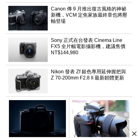
App「Atmos」登場
Canon 傳 9 月推出復古風格的神祕
新機，VCM 定焦家族最終章也將壓
軸登場
Sony 正式在台發表 Cinema Line
FX5 全片幅電影攝影機，建議售價
NT$144,980
Nikon 發表 Zf 銀色專用延伸握把與
Z 70-200mm F2.8 II 最新韌體更新