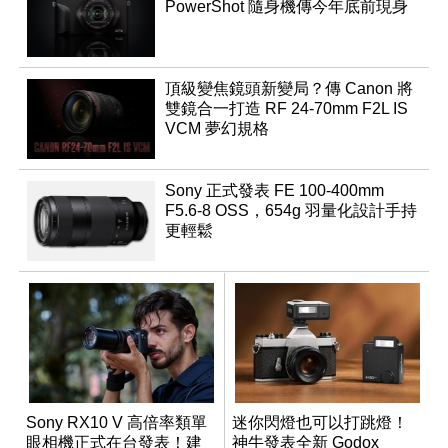
PowerShot 隨身機傳今年底前現身
頂級變焦鏡頭新變局？傳 Canon 將
雙鏡合一打造 RF 24-70mm F2L IS
VCM 夢幻規格
Sony 正式發表 FE 100-400mm
F5.6-8 OSS，654g 羽量化設計手持
更輕鬆
Sony RX10 V 高倍率類單
迷你閃燈也可以打跳燈！
眼相機正式在台發表！建
神牛發表全新 Godox