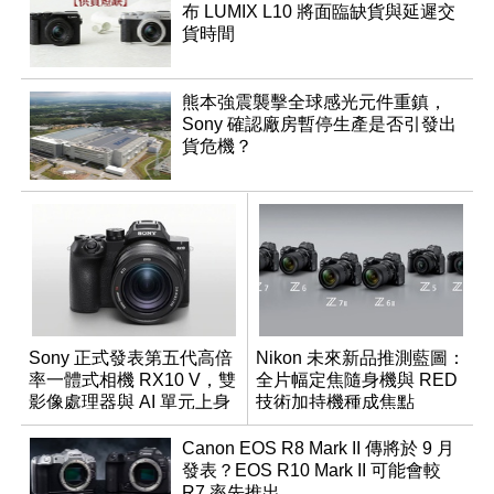
布 LUMIX L10 將面臨缺貨與延遲交
貨時間
熊本強震襲擊全球感光元件重鎮，
Sony 確認廠房暫停生產是否引發出
貨危機？
Sony 正式發表第五代高倍
Nikon 未來新品推測藍圖：
率一體式相機 RX10 V，雙
全片幅定焦隨身機與 RED
影像處理器與 AI 單元上身
技術加持機種成焦點
Canon EOS R8 Mark II 傳將於 9 月
發表？EOS R10 Mark II 可能會較
R7 率先推出