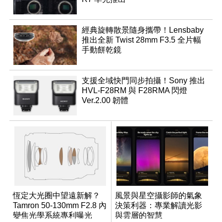
經典旋轉散景隨身攜帶！Lensbaby
推出全新 Twist 28mm F3.5 全片幅
手動餅乾鏡
支援全域快門同步拍攝！Sony 推出
HVL-F28RM 與 F28RMA 閃燈
Ver.2.00 韌體
恆定大光圈中望遠新解？
風景與星空攝影師的氣象
Tamron 50-130mm F2.8 內
決策利器：專業解讀光影
變焦光學系統專利曝光
與雲層的智慧