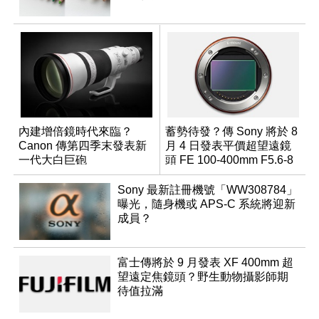
內建增倍鏡時代來臨？
蓄勢待發？傳 Sony 將於 8
Canon 傳第四季末發表新
月 4 日發表平價超望遠鏡
一代大白巨砲
頭 FE 100-400mm F5.6-8
Sony 最新註冊機號「WW308784」
曝光，隨身機或 APS-C 系統將迎新
成員？
富士傳將於 9 月發表 XF 400mm 超
望遠定焦鏡頭？野生動物攝影師期
待值拉滿