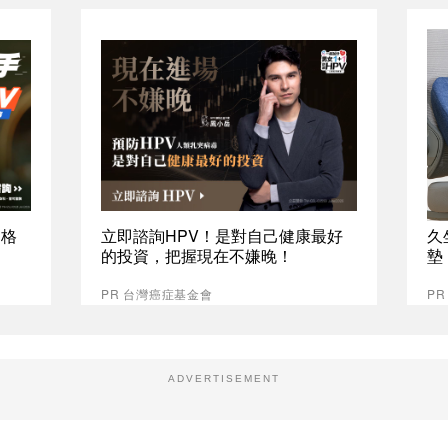
資格
立即諮詢HPV！是對自己健康最好
久
的投資，把握現在不嫌晚！
墊
PR 台灣癌症基金會
P
ADVERTISEMENT