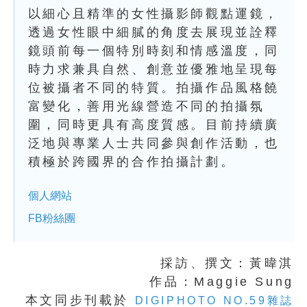
以細心且精準的女性攝影師觀點運鏡，
透過女性眼中細膩的角度去展現並詮釋
鏡頭前每一個特別時刻和情感溫度，同
時力求兼具自然、創意並優雅地呈現每
位被攝者不同的特質。拍攝作品風格饒
富變化，善用光線營造不同的拍攝氛
圍，同時更具有高度質感。目前持續廣
泛地與專業人士共同參與創作活動，也
積極於跨國界的合作拍攝計劃。
個人網站
FB粉絲團
採訪、撰文：黃暐淇
作品：Maggie Sung
本文同步刊載於
DIGIPHOTO NO.59雜誌