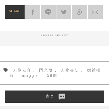
SHARE
ADVERTISEMENT
人像寫真
閃光燈
人物專訪
婚禮攝
、
、
、
影
maggie
59期
、
、
留言