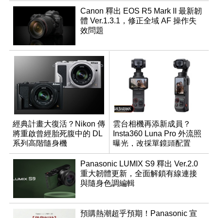
Canon 釋出 EOS R5 Mark II 最新韌
體 Ver.1.3.1，修正全域 AF 操作失
效問題
經典計畫大復活？Nikon 傳
雲台相機再添新成員？
將重啟曾經胎死腹中的 DL
Insta360 Luna Pro 外流照
系列高階隨身機
曝光，改採單鏡頭配置
Panasonic LUMIX S9 釋出 Ver.2.0
重大韌體更新，全面解鎖有線連接
與隨身色調編輯
預購熱潮超乎預期！Panasonic 宣