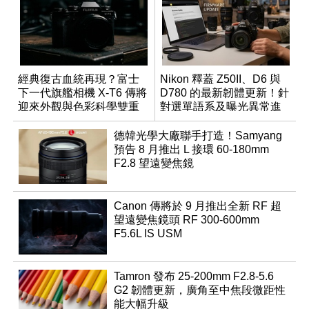
經典復古血統再現？富士
Nikon 釋蓋 Z50II、D6 與
下一代旗艦相機 X-T6 傳將
D780 的最新韌體更新！針
迎來外觀與色彩科學雙重
對選單語系及曝光異常進
優化
行修復
德韓光學大廠聯手打造！Samyang
預告 8 月推出 L 接環 60-180mm
F2.8 望遠變焦鏡
Canon 傳將於 9 月推出全新 RF 超
望遠變焦鏡頭 RF 300-600mm
F5.6L IS USM
Tamron 發布 25-200mm F2.8-5.6
G2 韌體更新，廣角至中焦段微距性
能大幅升級