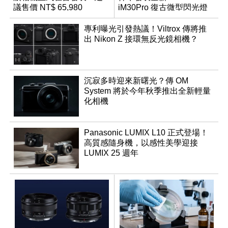
議售價 NT$ 65,980
iM30Pro 復古微型閃光燈
專利曝光引發熱議！Viltrox 傳將推
出 Nikon Z 接環無反光鏡相機？
沉寂多時迎來新曙光？傳 OM
System 將於今年秋季推出全新輕量
化相機
Panasonic LUMIX L10 正式登場！
高質感隨身機，以感性美學迎接
LUMIX 25 週年