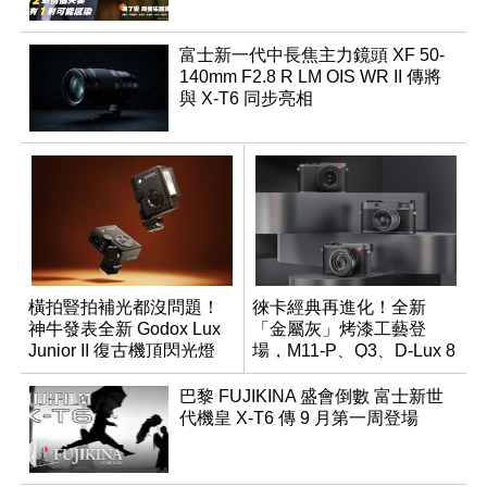
富士新一代中長焦主力鏡頭 XF 50-
140mm F2.8 R LM OIS WR II 傳將
與 X-T6 同步亮相
橫拍豎拍補光都沒問題！
徠卡經典再進化！全新
神牛發表全新 Godox Lux
「金屬灰」烤漆工藝登
Junior II 復古機頂閃光燈
場，M11-P、Q3、D-Lux 8
領銜換裝
巴黎 FUJIKINA 盛會倒數 富士新世
代機皇 X-T6 傳 9 月第一周登場