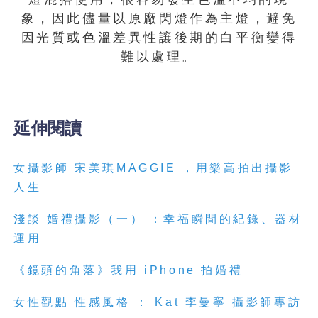
象，因此儘量以原廠閃燈作為主燈，避免
因光質或色溫差異性讓後期的白平衡變得
難以處理。
延伸閱讀
女攝影師
宋美琪
MAGGIE
，用樂高拍出攝影
人生
淺談
婚禮攝影
（一）
：幸福瞬間的紀錄、器材
運用
《鏡頭的角落》我用
iPhone
拍
婚禮
女性觀點
性感風格
：
Kat
李曼寧
攝影
師專訪