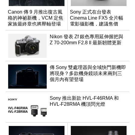
Canon 傳 9 月推出復古風
Sony 正式在台發表
格的神祕新機，VCM 定焦
Cinema Line FX5 全片幅
家族最終章也將壓軸登場
電影攝影機，建議售價
NT$144,980
Nikon 發表 Zf 銀色專用延伸握把與
Z 70-200mm F2.8 II 最新韌體更新
傳 Sony 雙處理器與全域快門新機即
將現身？多款機身鏡頭未來兩到三
個月內有望登場
Sony 推出新款 HVL-F46RMA 和
HVL-F28RMA 機頂閃光燈