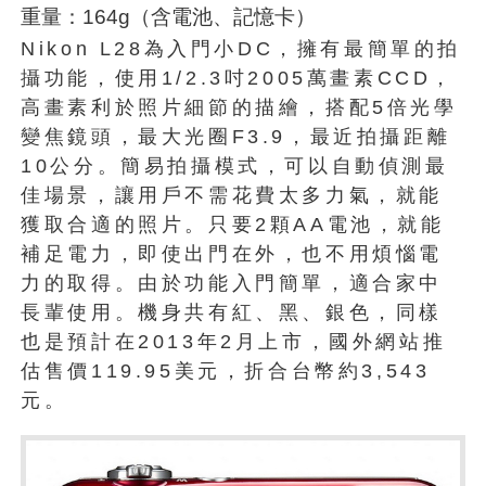
重量：164g（含電池、記憶卡）
Nikon L28為入門小DC，擁有最簡單的拍
攝功能，使用1/2.3吋2005萬畫素CCD，
高畫素利於照片細節的描繪，搭配5倍光學
變焦鏡頭，最大光圈F3.9，最近拍攝距離
10公分。簡易拍攝模式，可以自動偵測最
佳場景，讓用戶不需花費太多力氣，就能
獲取合適的照片。只要2顆AA電池，就能
補足電力，即使出門在外，也不用煩惱電
力的取得。由於功能入門簡單，適合家中
長輩使用。機身共有紅、黑、銀色，同樣
也是預計在2013年2月上市，國外網站推
估售價119.95美元，折合台幣約3,543
元。