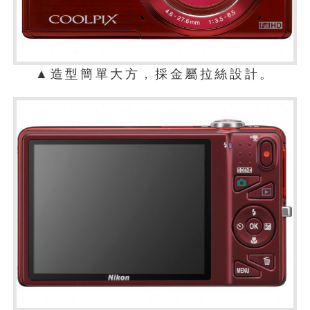
▲造型簡單大方，採金屬拉絲設計。