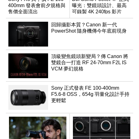
400mm 發表會前夕規格與
曝光：雙鏡頭設計、最高
售價全面流出
可錄製 4K 240fps 影片
回歸攝影本質？Canon 新一代
PowerShot 隨身機傳今年底前現身
頂級變焦鏡頭新變局？傳 Canon 將
雙鏡合一打造 RF 24-70mm F2L IS
VCM 夢幻規格
Sony 正式發表 FE 100-400mm
F5.6-8 OSS，654g 羽量化設計手持
更輕鬆