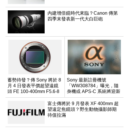
內建增倍鏡時代來臨？Canon 傳第
四季末發表新一代大白巨砲
蓄勢待發？傳 Sony 將於 8
Sony 最新註冊機號
月 4 日發表平價超望遠鏡
「WW308784」曝光，隨
頭 FE 100-400mm F5.6-8
身機或 APS-C 系統將迎新
成員？
富士傳將於 9 月發表 XF 400mm 超
望遠定焦鏡頭？野生動物攝影師期
待值拉滿