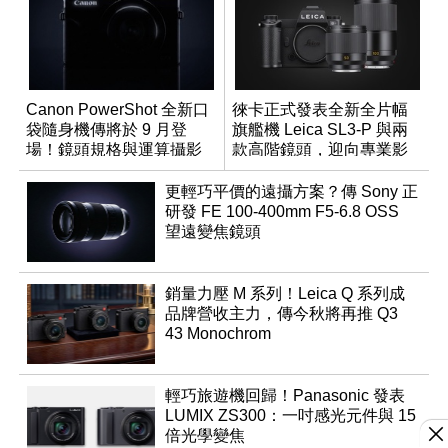
Canon PowerShot 全新口
徠卡正式發表全新全片幅
袋隨身機傳將於 9 月登
旗艦機 Leica SL3-P 與兩
場！鏡頭規格與運算攝影
款高階鏡頭，迎向專業影
升級成為焦點
音全方位演進
更輕巧平價的遠攝方案？傳 Sony 正
研發 FE 100-400mm F5-6.8 OSS
望遠變焦鏡頭
銷量力壓 M 系列！Leica Q 系列成
品牌營收主力，傳今秋將再推 Q3
43 Monochrom
輕巧旅遊機回歸！Panasonic 發表
LUMIX ZS300：一吋感光元件與 15
倍光學變焦