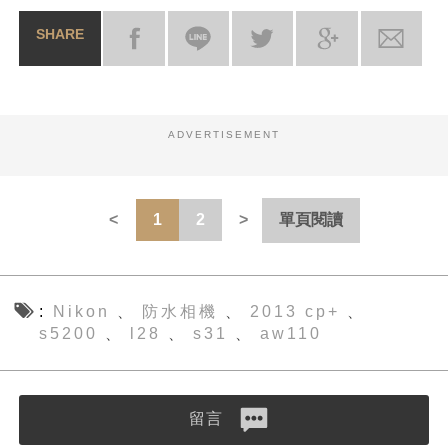
SHARE
ADVERTISEMENT
1
2
單頁閱讀
Nikon
防水相機
2013 cp+
、
、
、
s5200
l28
s31
aw110
、
、
、
留言