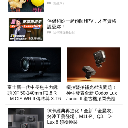
PR（新素簡）
伴侶和妳一起預防HPV，才有資格
說愛妳！
PR（台灣癌症基金會）
富士新一代中長焦主力鏡
橫拍豎拍補光都沒問題！
頭 XF 50-140mm F2.8 R
神牛發表全新 Godox Lux
LM OIS WR II 傳將與 X-T6
Junior II 復古機頂閃光燈
同步亮相
徠卡經典再進化！全新「金屬灰」
烤漆工藝登場，M11-P、Q3、D-
Lux 8 領銜換裝