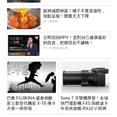
超神減肥神器！橘子不要直接吃，
加點這個！體重天天下降
PR（新素簡）
立即諮詢HPV！是對自己健康最好
的投資，把握現在不嫌晚！
PR（台灣癌症基金會）
巴黎 FUJIKINA 盛會倒數
Sony 7 月雙機齊發！全域
富士新世代機皇 X-T6 傳 9
快門電影機 FX5 與睽違 9
月第一周登場
年長焦旗艦 RX10 V 即將
登場