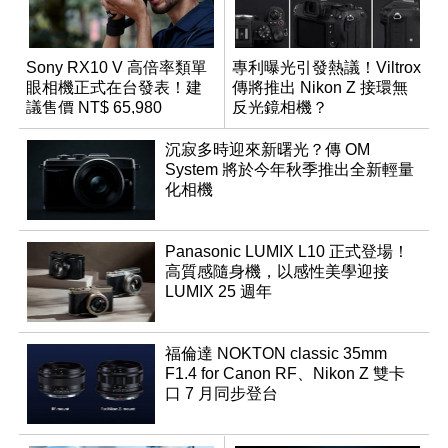
Sony RX10 V 高倍率類單
專利曝光引發熱議！Viltrox
眼相機正式在台發表！建
傳將推出 Nikon Z 接環無
議售價 NT$ 65,980
反光鏡相機？
沉寂多時迎來新曙光？傳 OM
System 將於今年秋季推出全新輕量
化相機
Panasonic LUMIX L10 正式登場！
高質感隨身機，以感性美學迎接
LUMIX 25 週年
福倫達 NOKTON classic 35mm
F1.4 for Canon RF、Nikon Z 雙卡
口 7 月同步登台