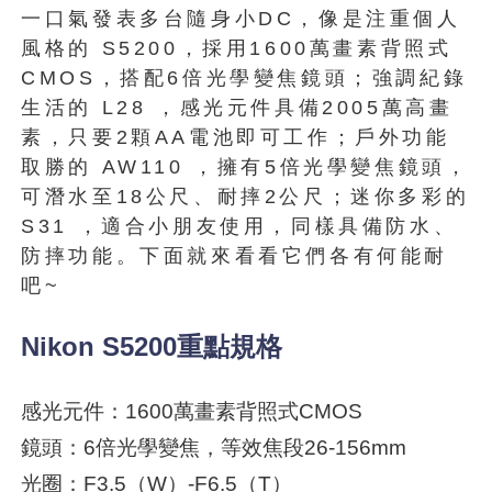
一口氣發表多台隨身小DC，像是注重個人
風格的 S5200，採用1600萬畫素背照式
CMOS，搭配6倍光學變焦鏡頭；強調紀錄
生活的 L28 ，感光元件具備2005萬高畫
素，只要2顆AA電池即可工作；戶外功能
取勝的 AW110 ，擁有5倍光學變焦鏡頭，
可潛水至18公尺、耐摔2公尺；迷你多彩的
S31 ，適合小朋友使用，同樣具備防水、
防摔功能。下面就來看看它們各有何能耐
吧~
Nikon S5200重點規格
感光元件：1600萬畫素背照式CMOS
鏡頭：6倍光學變焦，等效焦段26-156mm
光圈：F3.5（W）-F6.5（T）