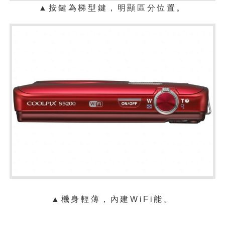
▲按鍵為梯型鍵，明顯區分位置。
▲機身輕薄，內建WiFi能。