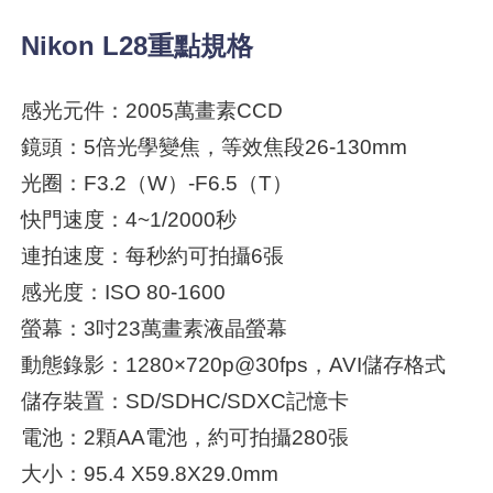
Nikon L28重點規格
感光元件：2005萬畫素CCD
鏡頭：5倍光學變焦，等效焦段26-130mm
光圈：F3.2（W）-F6.5（T）
快門速度：4~1/2000秒
連拍速度：每秒約可拍攝6張
感光度：ISO 80-1600
螢幕：3吋23萬畫素液晶螢幕
動態錄影：1280×720p@30fps，AVI儲存格式
儲存裝置：SD/SDHC/SDXC記憶卡
電池：2顆AA電池，約可拍攝280張
大小：95.4 X59.8X29.0mm