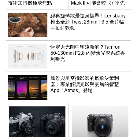
技術加持機種成焦點
Mark II 可能會較 R7 率先
推出
經典旋轉散景隨身攜帶！Lensbaby
推出全新 Twist 28mm F3.5 全片幅
手動餅乾鏡
恆定大光圈中望遠新解？Tamron
50-130mm F2.8 內變焦光學系統專
利曝光
風景與星空攝影師的氣象決策利
器：專業解讀光影與雲層的智慧
App「Atmos」登場