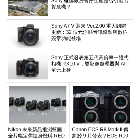
Sony 確認廠房暫停生產是否引發出
貨危機？
Sony A7 V 迎來 Ver.2.00 重大韌體
更新：32 位元浮點音訊錄製與數位
簽章功能登場
Sony 正式發表第五代高倍率一體式
相機 RX10 V，雙影像處理器與 AI
單元上身
Nikon 未來新品推測藍圖：
Canon EOS R8 Mark II 傳
全片幅定焦隨身機與 RED
將於 9 月發表？EOS R10