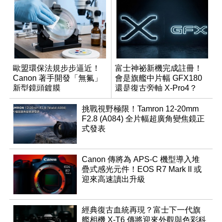
歐盟環保法規步步逼近！
富士神祕新機完成註冊！
Canon 著手開發「無氟」
會是旗艦中片幅 GFX180
新型鏡頭鍍膜
還是復古旁軸 X-Pro4？
挑戰視野極限！Tamron 12-20mm
F2.8 (A084) 全片幅超廣角變焦鏡正
式發表
Canon 傳將為 APS-C 機型導入堆
疊式感光元件！EOS R7 Mark II 或
迎來高速讀出升級
經典復古血統再現？富士下一代旗
艦相機 X-T6 傳將迎來外觀與色彩科