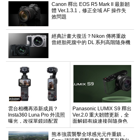
Canon 釋出 EOS R5 Mark II 最新韌
體 Ver.1.3.1，修正全域 AF 操作失
效問題
經典計畫大復活？Nikon 傳將重啟
曾經胎死腹中的 DL 系列高階隨身機
雲台相機再添新成員？
Panasonic LUMIX S9 釋出
Insta360 Luna Pro 外流照
Ver.2.0 重大韌體更新，全
曝光，改採單鏡頭配置
面解鎖有線連接與隨身色
調編輯
熊本強震襲擊全球感光元件重鎮，