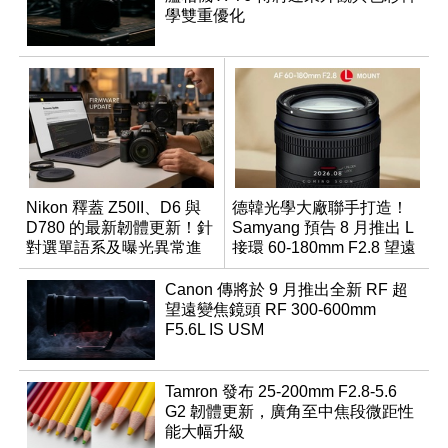
學雙重優化
Nikon 釋蓋 Z50II、D6 與
德韓光學大廠聯手打造！
D780 的最新韌體更新！針
Samyang 預告 8 月推出 L
對選單語系及曝光異常進
接環 60-180mm F2.8 望遠
行修復
變焦鏡
Canon 傳將於 9 月推出全新 RF 超
望遠變焦鏡頭 RF 300-600mm
F5.6L IS USM
Tamron 發布 25-200mm F2.8-5.6
G2 韌體更新，廣角至中焦段微距性
能大幅升級