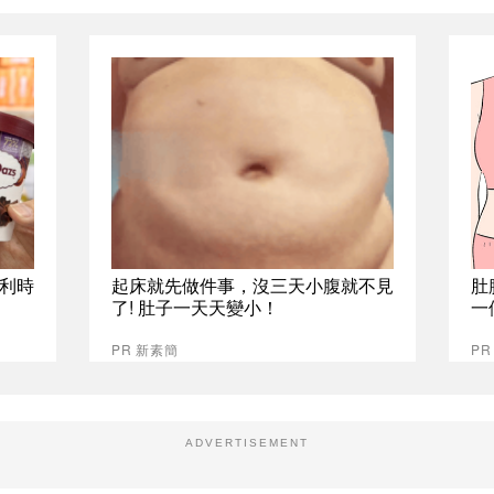
比利時
起床就先做件事，沒三天小腹就不見
肚
了! 肚子一天天變小！
一
PR 新素簡
PR
ADVERTISEMENT