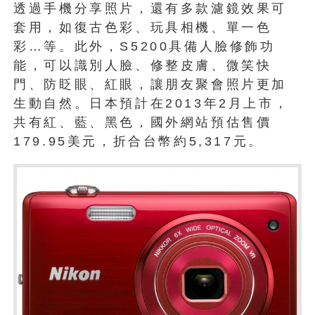
透過手機分享照片，還有多款濾鏡效果可
套用，如復古色彩、玩具相機、單一色
彩…等。此外，S5200具備人臉修飾功
能，可以識別人臉、修整皮膚、微笑快
門、防眨眼、紅眼，讓朋友聚會照片更加
生動自然。日本預計在2013年2月上市，
共有紅、藍、黑色，國外網站預估售價
179.95美元，折合台幣約5,317元。