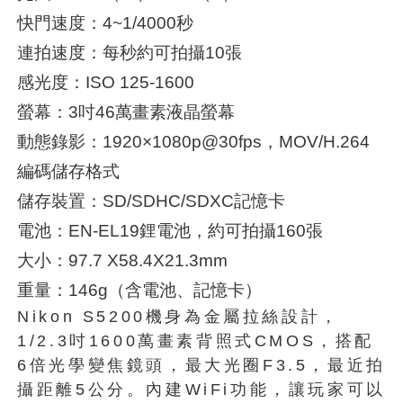
快門速度：4~1/4000秒
連拍速度：每秒約可拍攝10張
感光度：ISO 125-1600
螢幕：3吋46萬畫素液晶螢幕
動態錄影：1920×1080p@30fps，MOV/H.264
編碼儲存格式
儲存裝置：SD/SDHC/SDXC記憶卡
電池：EN-EL19鋰電池，約可拍攝160張
大小：97.7 X58.4X21.3mm
重量：146g（含電池、記憶卡）
Nikon S5200機身為金屬拉絲設計，
1/2.3吋1600萬畫素背照式CMOS，搭配
6倍光學變焦鏡頭，最大光圈F3.5，最近拍
攝距離5公分。內建WiFi功能，讓玩家可以