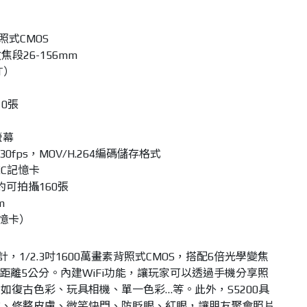
照式CMOS
段26-156mm
T）
0張
螢幕
30fps，MOV/H.264編碼儲存格式
XC記憶卡
約可拍攝160張
m
記憶卡）
設計，1/2.3吋1600萬畫素背照式CMOS，搭配6倍光學變焦
攝距離5公分。內建WiFi功能，讓玩家可以透過手機分享照
如復古色彩、玩具相機、單一色彩…等。此外，S5200具
臉、修整皮膚、微笑快門、防眨眼、紅眼，讓朋友聚會照片