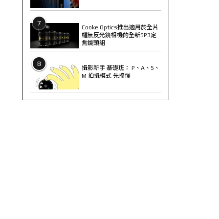
7
Cooke Optics推出適用於全片
幅無反光鏡相機的全新SP3定
焦鏡頭組
8
攝影新手 基礎班： P、A、S、
M 拍攝模式 先搞懂