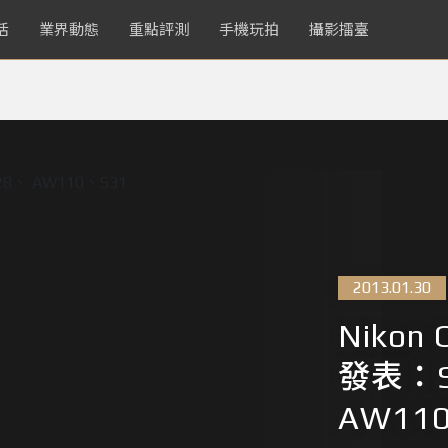
活
業界動態
重點評測
手機玩拍
攝影擂臺
2013.01.30
Nikon 
發表：S
AW11