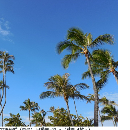
0s,場景拍攝模式（風景）,自動白平衡。（點圖可放大）