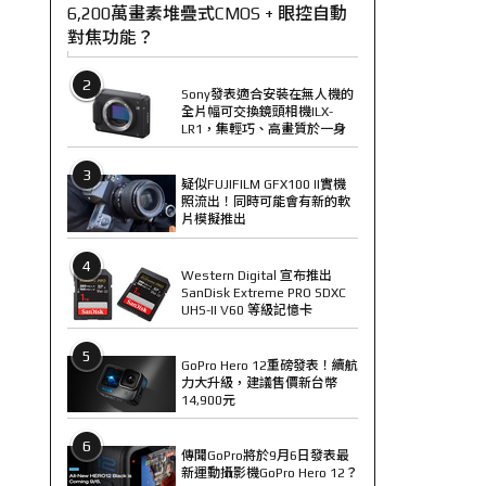
6,200萬畫素堆疊式CMOS + 眼控自動
對焦功能？
2
Sony發表適合安裝在無人機的
全片幅可交換鏡頭相機ILX-
LR1，集輕巧、高畫質於一身
3
疑似FUJIFILM GFX100 II實機
照流出！同時可能會有新的軟
片模擬推出
4
Western Digital 宣布推出
SanDisk Extreme PRO SDXC
UHS-II V60 等級記憶卡
5
GoPro Hero 12重磅發表！續航
力大升級，建議售價新台幣
14,900元
6
傳聞GoPro將於9月6日發表最
新運動攝影機GoPro Hero 12？