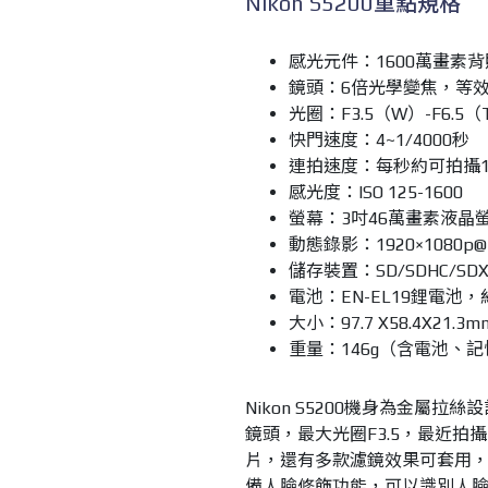
Nikon S5200重點規格
感光元件：1600萬畫素背
鏡頭：6倍光學變焦，等效焦
光圈：F3.5（W）-F6.5（
快門速度：4~1/4000秒
連拍速度：每秒約可拍攝1
感光度：ISO 125-1600
螢幕：3吋46萬畫素液晶
動態錄影：1920×1080p@
儲存裝置：SD/SDHC/SD
電池：EN-EL19鋰電池，
大小：97.7 X58.4X21.3m
重量：146g（含電池、
Nikon S5200機身為金屬拉絲
鏡頭，最大光圈F3.5，最近拍
片，還有多款濾鏡效果可套用，
備人臉修飾功能，可以識別人