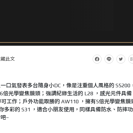
收藏此文
 CP+ 大展上一口氣發表多台隨身小DC，像是注重個人風格的 S520
配6倍光學變焦鏡頭；強調紀錄生活的 L28 ，感光元件具備
即可工作；戶外功能取勝的 AW110 ，擁有5倍光學變焦鏡
你多彩的 S31 ，適合小朋友使用，同樣具備防水、防摔功
吧~