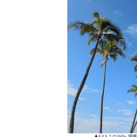
▲F3.5,1/125