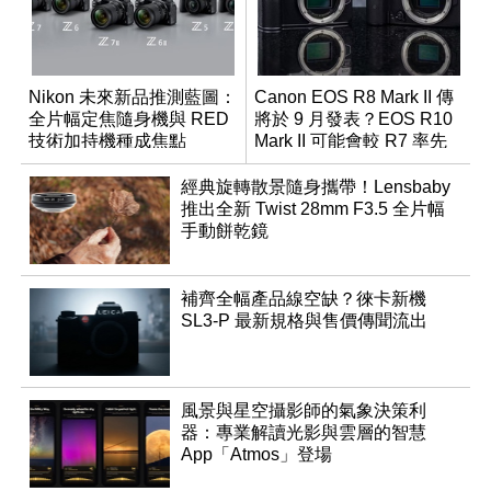
Nikon 未來新品推測藍圖：
Canon EOS R8 Mark II 傳
全片幅定焦隨身機與 RED
將於 9 月發表？EOS R10
技術加持機種成焦點
Mark II 可能會較 R7 率先
推出
經典旋轉散景隨身攜帶！Lensbaby
推出全新 Twist 28mm F3.5 全片幅
手動餅乾鏡
補齊全幅產品線空缺？徠卡新機
SL3-P 最新規格與售價傳聞流出
風景與星空攝影師的氣象決策利
器：專業解讀光影與雲層的智慧
App「Atmos」登場