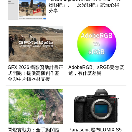
物移除」、「反光移除」試玩心得
分享
GFX 2026 攝影贊助計畫正
AdobeRGB、sRGB要怎麼
式開跑！提供高額創作基
選，有什麼差異
金與中片幅器材支援
閃燈實戰力：全手動閃燈
Panasonic發布LUMIX S5