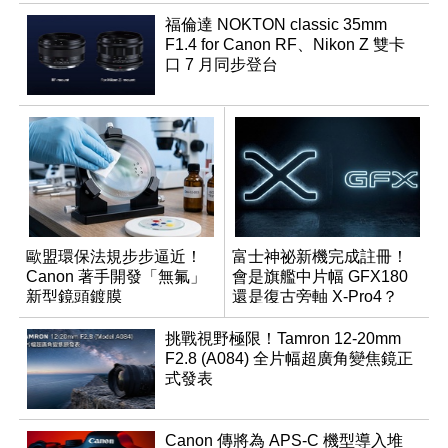
福倫達 NOKTON classic 35mm
F1.4 for Canon RF、Nikon Z 雙卡
口 7 月同步登台
歐盟環保法規步步逼近！
富士神祕新機完成註冊！
Canon 著手開發「無氟」
會是旗艦中片幅 GFX180
新型鏡頭鍍膜
還是復古旁軸 X-Pro4？
挑戰視野極限！Tamron 12-20mm
F2.8 (A084) 全片幅超廣角變焦鏡正
式發表
Canon 傳將為 APS-C 機型導入堆