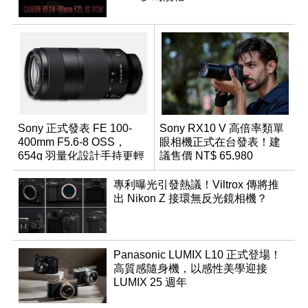
Sony 正式發表 FE 100-
Sony RX10 V 高倍率類單
400mm F5.6-8 OSS，
眼相機正式在台發表！建
654g 羽量化設計手持更輕
議售價 NT$ 65,980
鬆
專利曝光引發熱議！Viltrox 傳將推
出 Nikon Z 接環無反光鏡相機？
Panasonic LUMIX L10 正式登場！
高質感隨身機，以感性美學迎接
LUMIX 25 週年