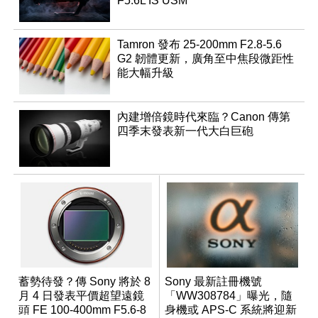
F5.6L IS USM
Tamron 發布 25-200mm F2.8-5.6
G2 韌體更新，廣角至中焦段微距性
能大幅升級
內建增倍鏡時代來臨？Canon 傳第
四季末發表新一代大白巨砲
蓄勢待發？傳 Sony 將於 8
Sony 最新註冊機號
月 4 日發表平價超望遠鏡
「WW308784」曝光，隨
頭 FE 100-400mm F5.6-8
身機或 APS-C 系統將迎新