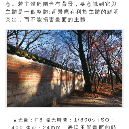
意。若主體周圍含有背景，要意識到它與
主體是一個整體
背景應有利於主體的鮮明
;
突出，而不能損害畫面的主體。
F8
1/800s ISO：
▲光圈：
曝光時間：
400
24mm。表現風景畫面的時
焦距：