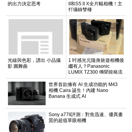
的出力決定思考
II和S5 II X全片幅相機！主
打攝錄雙棲
光線與色彩，譜出 小品攝
1 吋感光元隨身旅遊相機後
影 圓舞曲
繼有人？Panasonic
LUMIX TZ300 傳聞規格流
出
世界首款擁有 AI 生成功能的 M43
相機 Caira 誕生！內建 Nano
Banana 生成式 AI
Sony a77II評測：對焦迅速、優異畫
質的超值單眼相機