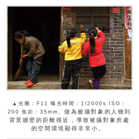
▲光圈：
F11
曝光時間：
1/2000s ISO：
做為被攝對象的人物到
200
焦距：
35mm。
背景牆壁的距離很近，導致被攝對象所處
的空間環境顯得非常小。