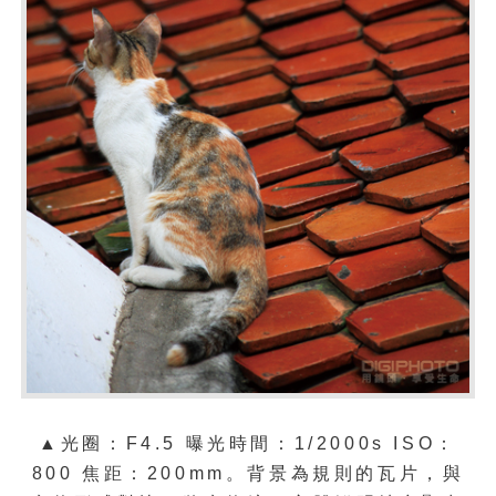
▲光圈：
F4.5
曝光時間：
1/2000s ISO：
800
焦距：
200mm。
背景為規則的瓦片，與