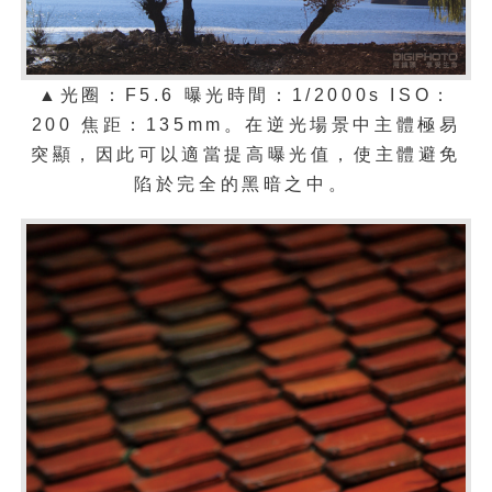
▲光圈：
F5.6
曝光時間：
1/2000s ISO：
200
焦距：
135mm。
在逆光場景中主體極易
突顯，因此可以適當提高曝光值，使主體避免
陷於完全的黑暗之中。