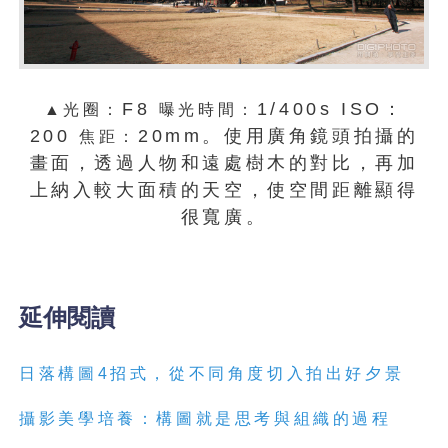
F8
1/400s ISO：
▲光圈：
曝光時間：
200
20mm。使用廣角鏡頭拍攝的
焦距：
畫面，透過人物和遠處樹木的對比，再加
上納入較大面積的天空，使空間距離顯得
很寬廣。
延伸閱讀
日落構圖4招式，從不同角度切入拍出好夕景
攝影美學培養：構圖就是思考與組織的過程