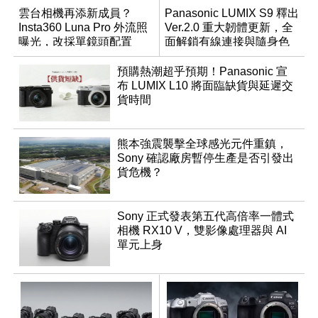
雲台相機再添新成員？
Panasonic LUMIX S9 釋出
Insta360 Luna Pro 外流照
Ver.2.0 重大韌體更新，全
曝光，改採單鏡頭配置
面解鎖有線連接與隨身色
調編輯
預購熱潮超乎預期！Panasonic 宣
布 LUMIX L10 將面臨缺貨與延遲交
貨時間
熊本強震襲擊全球感光元件重鎮，
Sony 確認廠房暫停生產是否引發出
貨危機？
Sony 正式發表第五代高倍率一體式
相機 RX10 V，雙影像處理器與 AI
單元上身