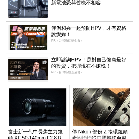
新電池恐與舊機不相容
伴侶和妳一起預防HPV，才有資格
說愛妳！
PR（台灣癌症基金會）
立即諮詢HPV！是對自己健康最好
的投資，把握現在不嫌晚！
PR（台灣癌症基金會）
富士新一代中長焦主力鏡
傳 Nikon 部份 Z 接環鏡頭
頭 XF 50-140mm F2.8 R
產地悄悄從中國轉移至越