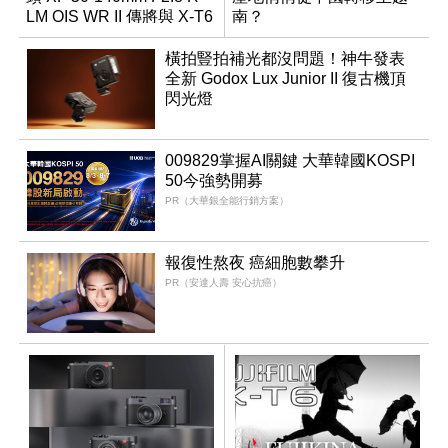
LM OIS WR II 傳將與 X-T6
南？
同步亮相
橫拍豎拍補光都沒問題！神牛發表
全新 Godox Lux Junior II 復古機頂
閃光燈
009829掌握AI關鍵 大華韓國KOSPI
50今強勢開募
PR（大華銀全能行銷方案）
報復性熬夜 癌細胞數攀升
PR（安達人壽 安心抗癌）