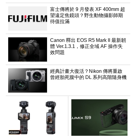
成員？
富士傳將於 9 月發表 XF 400mm 超
望遠定焦鏡頭？野生動物攝影師期
待值拉滿
Canon 釋出 EOS R5 Mark II 最新韌
體 Ver.1.3.1，修正全域 AF 操作失
效問題
經典計畫大復活？Nikon 傳將重啟
曾經胎死腹中的 DL 系列高階隨身機