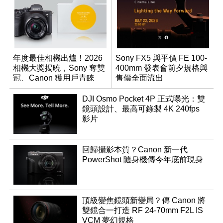
年度最佳相機出爐！2026
Sony FX5 與平價 FE 100-
相機大獎揭曉，Sony 奪雙
400mm 發表會前夕規格與
冠、Canon 獲用戶青睞
售價全面流出
DJI Osmo Pocket 4P 正式曝光：雙
鏡頭設計、最高可錄製 4K 240fps
影片
回歸攝影本質？Canon 新一代
PowerShot 隨身機傳今年底前現身
頂級變焦鏡頭新變局？傳 Canon 將
雙鏡合一打造 RF 24-70mm F2L IS
VCM 夢幻規格