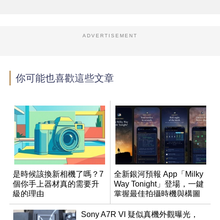
ADVERTISEMENT
你可能也喜歡這些文章
是時候該換新相機了嗎？7
全新銀河預報 App「Milky
個你手上器材真的需要升
Way Tonight」登場，一鍵
級的理由
掌握最佳拍攝時機與構圖
Sony A7R VI 疑似真機外觀曝光，