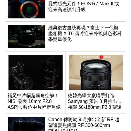
疊式感光元件！EOS R7 Mark II 或
迎來高速讀出升級
經典復古血統再現？富士下一代旗
艦相機 X-T6 傳將迎來外觀與色彩科
學雙重優化
補足中片幅超廣角空缺！
德韓光學大廠聯手打造！
NiSi 發表 16mm F2.8
Samyang 預告 8 月推出 L
ASPH. 數位中片幅定焦鏡
接環 60-180mm F2.8 望遠
變焦鏡
Canon 傳將於 9 月推出全新 RF 超
望遠變焦鏡頭 RF 300-600mm