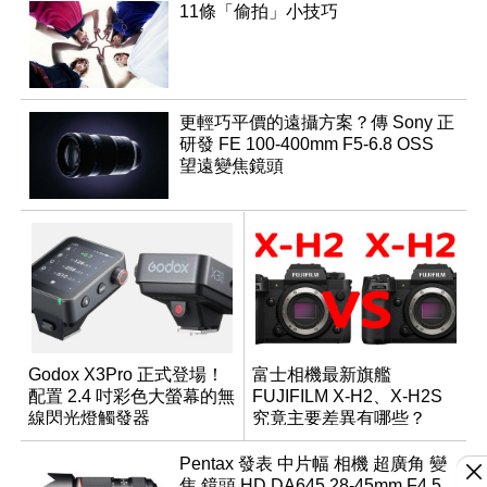
11條「偷拍」小技巧
更輕巧平價的遠攝方案？傳 Sony 正
研發 FE 100-400mm F5-6.8 OSS
望遠變焦鏡頭
Godox X3Pro 正式登場！
富士相機最新旗艦
配置 2.4 吋彩色大螢幕的無
FUJIFILM X-H2、X-H2S
線閃光燈觸發器
究竟主要差異有哪些？
Pentax 發表 中片幅 相機 超廣角 變
焦 鏡頭 HD DA645 28-45mm F4.5