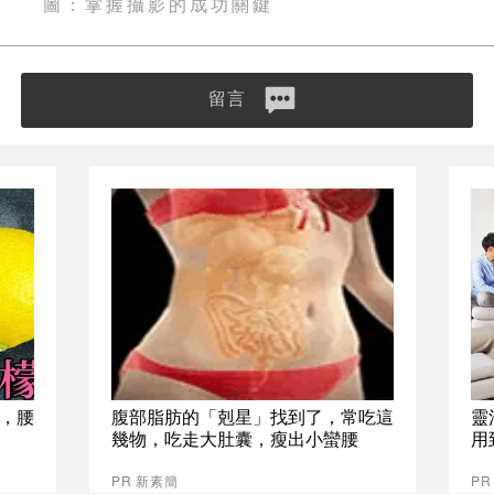
圖：掌握攝影的成功關鍵
留言
，腰
腹部脂肪的「剋星」找到了，常吃這
靈
幾物，吃走大肚囊，瘦出小蠻腰
用
PR 新素簡
P