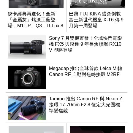
徠卡經典再進化！全新
巴黎 FUJIKINA 盛會倒數
「金屬灰」烤漆工藝登
富士新世代機皇 X-T6 傳 9
場，M11-P、Q3、D-Lux 8
月第一周登場
領銜換裝
Sony 7 月雙機齊發！全域快門電影
機 FX5 與睽違 9 年長焦旗艦 RX10
V 即將登場
Megadap 推出全球首款 Leica M 轉
Canon RF 自動對焦轉接環 M2RF
Tamron 推出 Canon RF 與 Nikon Z
接環 17-70mm F2.8 恆定大光圈標
準變焦鏡