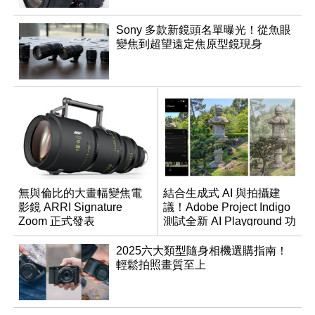
Sony 多款新鏡頭名單曝光！從魚眼
變焦到超望遠定焦原型鏡現身
無與倫比的大畫幅變焦電
結合生成式 AI 與拍攝建
影鏡 ARRI Signature
議！Adobe Project Indigo
Zoom 正式發表
測試全新 AI Playground 功
能
2025六大類型隨身相機選購指南！
輕鬆拍照畫質至上