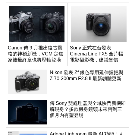
Canon 傳 9 月推出復古風
Sony 正式在台發表
格的神祕新機，VCM 定焦
Cinema Line FX5 全片幅
家族最終章也將壓軸登場
電影攝影機，建議售價
NT$144,980
Nikon 發表 Zf 銀色專用延伸握把與
Z 70-200mm F2.8 II 最新韌體更新
傳 Sony 雙處理器與全域快門新機即
將現身？多款機身鏡頭未來兩到三
個月內有望登場
Adobe Lightroom 最新 AI 功能「人