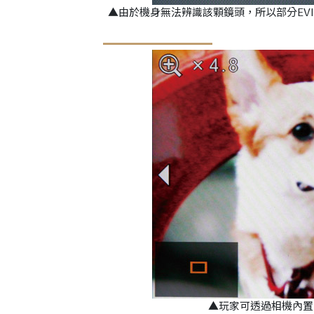
▲由於機身無法辨識該顆鏡頭，所以部分EV
▲玩家可透過相機內置