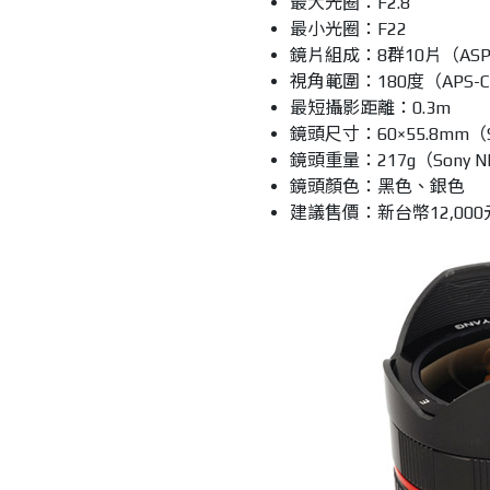
最大光圈：F2.8
最小光圈：F22
鏡片組成：8群10片（AS
視角範圍：180度（APS-
最短攝影距離：0.3m
鏡頭尺寸：60×55.8mm（So
鏡頭重量：217g（Sony NEX
鏡頭顏色：黑色、銀色
建議售價：新台幣12,000