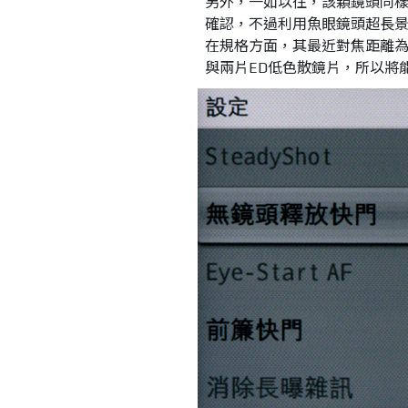
另外，一如以往，該顆鏡頭同
確認，不過利用魚眼鏡頭超長
在規格方面，其最近對焦距離為0
與兩片ED低色散鏡片，所以將