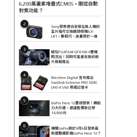
6,200萬畫素堆疊式CMOS + 眼控自動
對焦功能？
2
Sony發表適合安裝在無人機的
全片幅可交換鏡頭相機ILX-
LR1，集輕巧、高畫質於一身
3
疑似FUJIFILM GFX100 II實機
照流出！同時可能會有新的軟
片模擬推出
4
Western Digital 宣布推出
SanDisk Extreme PRO SDXC
UHS-II V60 等級記憶卡
5
GoPro Hero 12重磅發表！續航
力大升級，建議售價新台幣
14,900元
6
傳聞GoPro將於9月6日發表最
新運動攝影機GoPro Hero 12？