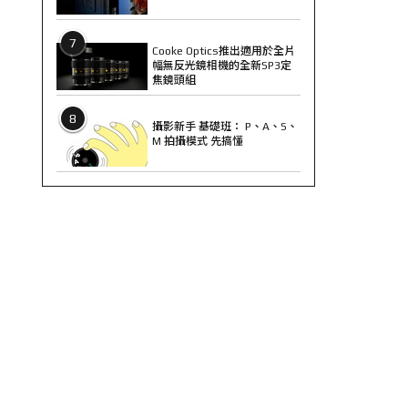
7
Cooke Optics推出適用於全片
幅無反光鏡相機的全新SP3定
焦鏡頭組
8
攝影新手 基礎班： P、A、S、
M 拍攝模式 先搞懂