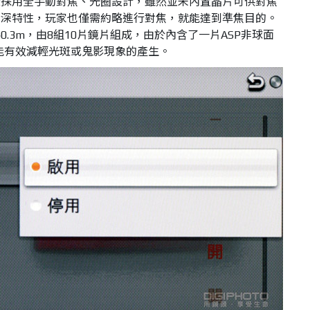
樣採用全手動對焦、光圈設計，雖然並未內置晶片可供對焦
景深特性，玩家也僅需約略進行對焦，就能達到準焦目的。
.3m，由8組10片鏡片組成，由於內含了一片ASP非球面
能有效減輕光斑或鬼影現象的產生。