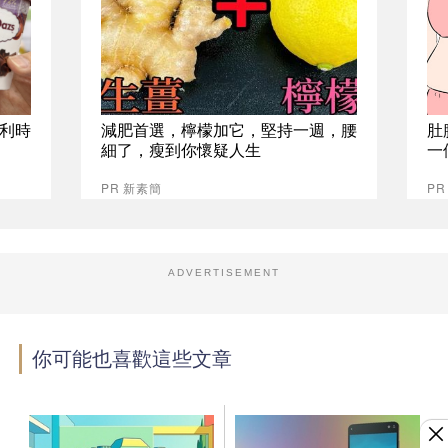
比利時
減肥首選，檸檬加它，堅持一週，腰
肚
細了，瘦到你懷疑人生
一
PR 新素簡
PR
ADVERTISEMENT
你可能也喜歡這些文章