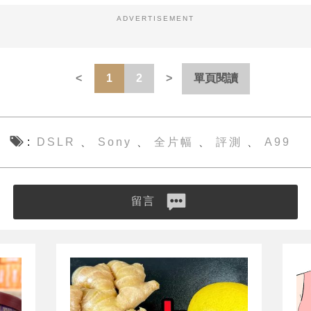
ADVERTISEMENT
1
2
單頁閱讀
DSLR
Sony
全片幅
評測
A99
、
、
、
、
留言