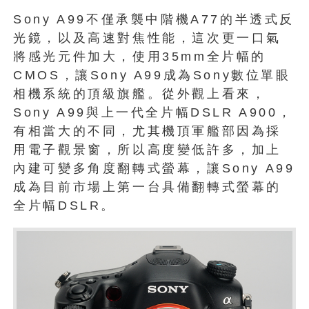
Sony A99不僅承襲中階機A77的半透式反
光鏡，以及高速對焦性能，這次更一口氣
將感光元件加大，使用35mm全片幅的
CMOS，讓Sony A99成為Sony數位單眼
相機系統的頂級旗艦。從外觀上看來，
Sony A99與上一代全片幅DSLR A900，
有相當大的不同，尤其機頂軍艦部因為採
用電子觀景窗，所以高度變低許多，加上
內建可變多角度翻轉式螢幕，讓Sony A99
成為目前市場上第一台具備翻轉式螢幕的
全片幅DSLR。