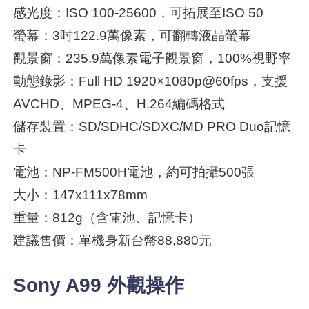
感光度：ISO 100-25600，可拓展至ISO 50
螢幕：3吋122.9萬像素，可翻轉液晶螢幕
觀景窗：235.9萬像素電子觀景窗，100%視野率
動態錄影：Full HD 1920×1080p@60fps，支援
AVCHD、MPEG-4、H.264編碼格式
儲存裝置：SD/SDHC/SDXC/MD PRO Duo記憶
卡
電池：NP-FM500H電池，約可拍攝500張
大小：147x111x78mm
重量：812g（含電池、記憶卡）
建議售價：單機身新台幣88,880元
Sony A99 外觀操作