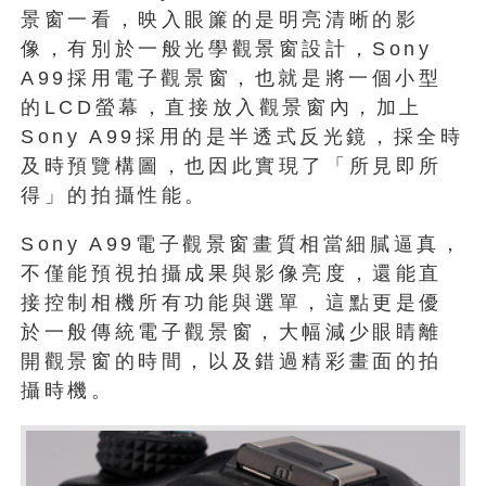
景窗一看，映入眼簾的是明亮清晰的影
像，有別於一般光學觀景窗設計，Sony
A99採用電子觀景窗，也就是將一個小型
的LCD螢幕，直接放入觀景窗內，加上
Sony A99採用的是半透式反光鏡，採全時
及時預覽構圖，也因此實現了「所見即所
得」的拍攝性能。
Sony A99電子觀景窗畫質相當細膩逼真，
不僅能預視拍攝成果與影像亮度，還能直
接控制相機所有功能與選單，這點更是優
於一般傳統電子觀景窗，大幅減少眼睛離
開觀景窗的時間，以及錯過精彩畫面的拍
攝時機。