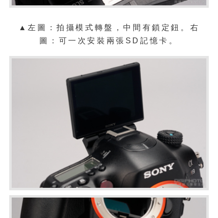
▲左圖：拍攝模式轉盤，中間有鎖定鈕。右
圖：
可一次安裝兩張SD記憶卡。