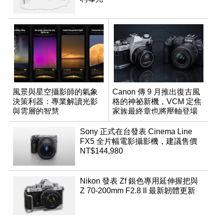
風景與星空攝影師的氣象
Canon 傳 9 月推出復古風
決策利器：專業解讀光影
格的神祕新機，VCM 定焦
與雲層的智慧
家族最終章也將壓軸登場
App「Atmos」登場
Sony 正式在台發表 Cinema Line
FX5 全片幅電影攝影機，建議售價
NT$144,980
Nikon 發表 Zf 銀色專用延伸握把與
Z 70-200mm F2.8 II 最新韌體更新