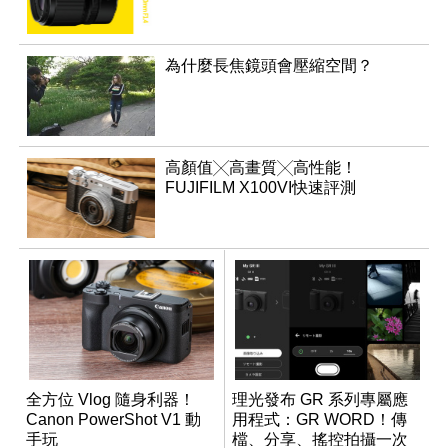
為什麼長焦鏡頭會壓縮空間？
高顏值╳高畫質╳高性能！
FUJIFILM X100VI快速評測
全方位 Vlog 隨身利器！
理光發布 GR 系列專屬應
Canon PowerShot V1 動
用程式：GR WORD！傳
手玩
檔、分享、搖控拍攝一次