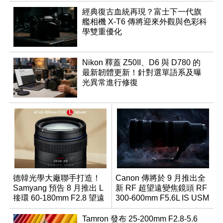
經典復古血統再現？富士下一代旗
艦相機 X-T6 傳將迎來外觀與色彩科
學雙重優化
Nikon 釋蓋 Z50II、D6 與 D780 的
最新韌體更新！針對選單語系及曝
光異常進行修復
德韓光學大廠聯手打造！
Canon 傳將於 9 月推出全
Samyang 預告 8 月推出 L
新 RF 超望遠變焦鏡頭 RF
接環 60-180mm F2.8 望遠
300-600mm F5.6L IS USM
變焦鏡
Tamron 發布 25-200mm F2.8-5.6