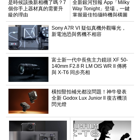
是時候該換新相機了嗎？7
全新銀河預報 App「Milky
個你手上器材真的需要升
Way Tonight」登場，一鍵
級的理由
掌握最佳拍攝時機與構圖
Sony A7R VI 疑似真機外觀曝光，
新電池恐與舊機不相容
富士新一代中長焦主力鏡頭 XF 50-
140mm F2.8 R LM OIS WR II 傳將
與 X-T6 同步亮相
橫拍豎拍補光都沒問題！神牛發表
全新 Godox Lux Junior II 復古機頂
閃光燈