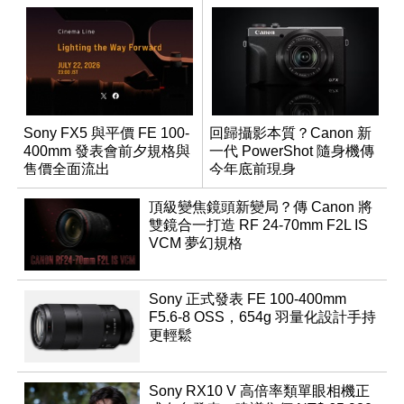
Sony FX5 與平價 FE 100-
回歸攝影本質？Canon 新
400mm 發表會前夕規格與
一代 PowerShot 隨身機傳
售價全面流出
今年底前現身
頂級變焦鏡頭新變局？傳 Canon 將
雙鏡合一打造 RF 24-70mm F2L IS
VCM 夢幻規格
Sony 正式發表 FE 100-400mm
F5.6-8 OSS，654g 羽量化設計手持
更輕鬆
Sony RX10 V 高倍率類單眼相機正