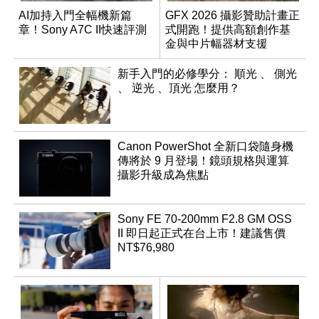
AI加持入門全幅機新篇
GFX 2026 攝影贊助計畫正
章！Sony A7C II快速評測
式開跑！提供高額創作基
金與中片幅器材支援
新手入門的必修學分： 順光 、 側光
、 逆光 、頂光 怎麼用？
Canon PowerShot 全新口袋隨身機
傳將於 9 月登場！鏡頭規格與運算
攝影升級成為焦點
Sony FE 70-200mm F2.8 GM OSS
II 即日起正式在台上市！建議售價
NT$76,980