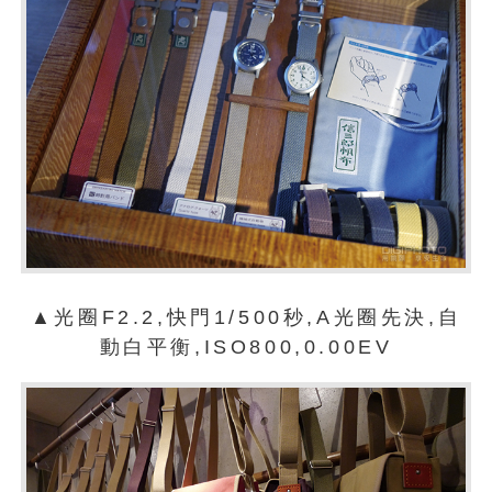
▲光圈F2.2,快門1/500秒,A光圈先決,自
動白平衡,ISO800,0.00EV