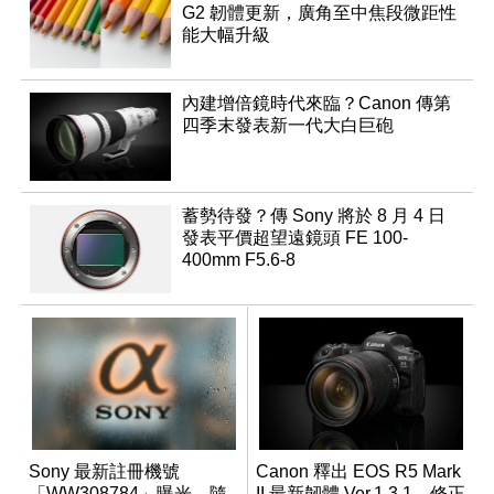
G2 韌體更新，廣角至中焦段微距性
能大幅升級
內建增倍鏡時代來臨？Canon 傳第
四季末發表新一代大白巨砲
蓄勢待發？傳 Sony 將於 8 月 4 日
發表平價超望遠鏡頭 FE 100-
400mm F5.6-8
Sony 最新註冊機號
Canon 釋出 EOS R5 Mark
「WW308784」曝光，隨
II 最新韌體 Ver.1.3.1，修正