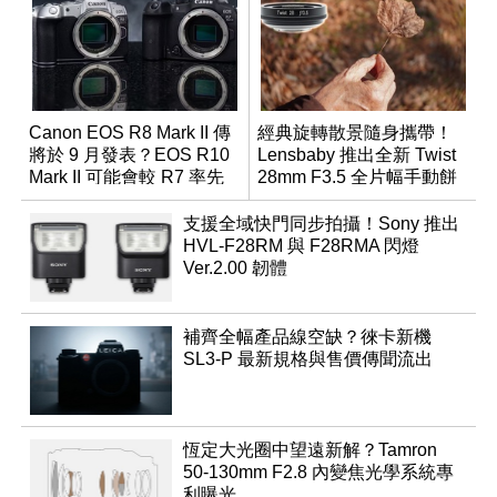
Canon EOS R8 Mark II 傳
經典旋轉散景隨身攜帶！
將於 9 月發表？EOS R10
Lensbaby 推出全新 Twist
Mark II 可能會較 R7 率先
28mm F3.5 全片幅手動餅
推出
乾鏡
支援全域快門同步拍攝！Sony 推出
HVL-F28RM 與 F28RMA 閃燈
Ver.2.00 韌體
補齊全幅產品線空缺？徠卡新機
SL3-P 最新規格與售價傳聞流出
恆定大光圈中望遠新解？Tamron
50-130mm F2.8 內變焦光學系統專
利曝光