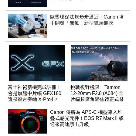
歐盟環保法規步步逼近！Canon 著
手開發「無氟」新型鏡頭鍍膜
富士神祕新機完成註冊！
挑戰視野極限！Tamron
會是旗艦中片幅 GFX180
12-20mm F2.8 (A084) 全
還是復古旁軸 X-Pro4？
片幅超廣角變焦鏡正式發
表
Canon 傳將為 APS-C 機型導入堆
疊式感光元件！EOS R7 Mark II 或
迎來高速讀出升級