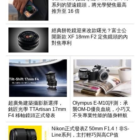
系列的望遠鏡頭，將光學變焦最高
推升至 16 倍
經典餅乾鏡迎來改款曙光？富士公
開新款 XF 18mm F2 定焦鏡頭的內
對焦專利
超廣角建築攝影新選擇，
Olympus E-M10評測：承
銘匠光學 TTArtisan 17mm
襲OM-D優良血統，小巧又
F4 移軸鏡頭正式發表
不失專業性能的隨身輕航
機
Nikon正式發表Z 50mm F1.4！非S-
Line系列，主打輕巧與高CP值