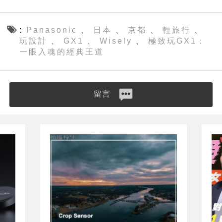
Panasonic
日本
京都
輕旅行
、
、
、
、
玩設計
GX1
Wisely
極致玩GX1：
、
、
、
一眼入魂的經典王道
留言
拍攝技法