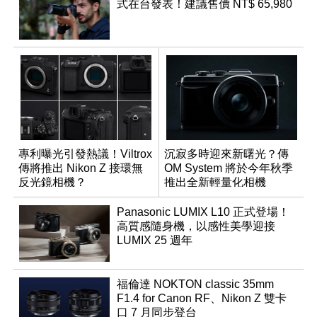
式在台發表！建議售價 NT$ 65,980
專利曝光引發熱議！Viltrox
沉寂多時迎來新曙光？傳
傳將推出 Nikon Z 接環無
OM System 將於今年秋季
反光鏡相機？
推出全新輕量化相機
Panasonic LUMIX L10 正式登場！
高質感隨身機，以感性美學迎接
LUMIX 25 週年
福倫達 NOKTON classic 35mm
F1.4 for Canon RF、Nikon Z 雙卡
口 7 月同步登台