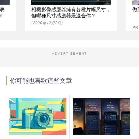
表
相機影像感應器擁有各種片幅尺寸，
做
e
但哪種尺寸感應器最適合你？
(2020年12月2日)
P
ADVERTISEMENT
你可能也喜歡這些文章