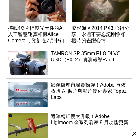
搭載4/3片幅感光元件的AI
廖容嬋 × 2014 PX3 心得分
人工智慧運算相機Alice
享：永遠不要忘記剛拿相
Camera ，預計在7月中旬
機時的雀躍心情
開始交貨！
TAMRON SP 35mm F1.8 Di VC
USD（F012）實測報導Part Ⅰ
影像處理市場震撼彈！Adobe 宣佈
收購 AI 照片與影片優化專家 Topaz
Labs
遮罩精細度大升級！Adobe
Lightroom 全系列發表 8 月功能更新