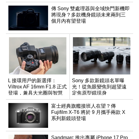
傳 Sony 雙處理器與全域快門新機即
將現身？多款機身鏡頭未來兩到三
個月內有望登場
L 接環用戶的新選擇：
Sony 多款新鏡頭名單曝
Viltrox AF 16mm F1.8 正式
光！從魚眼變焦到超望遠
登場，兼具大光圈與智慧
定焦原型鏡現身
數位介面
富士經典旗艦接班人在望？傳
Fujifilm X-T6 將於 9 月攜手兩款 X
系列新鏡頭登場
Sandmarc 推出專屬 iPhone 17 Pro