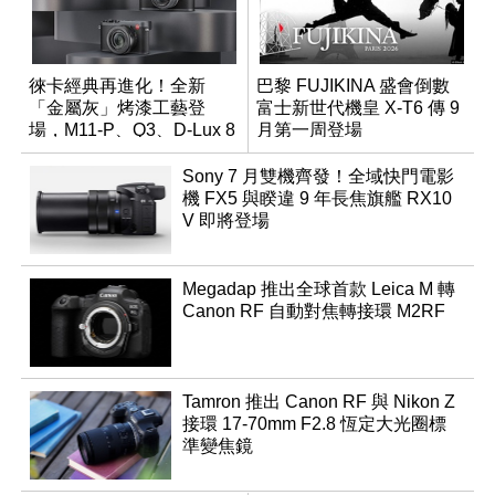
徠卡經典再進化！全新
巴黎 FUJIKINA 盛會倒數
「金屬灰」烤漆工藝登
富士新世代機皇 X-T6 傳 9
場，M11-P、Q3、D-Lux 8
月第一周登場
領銜換裝
Sony 7 月雙機齊發！全域快門電影
機 FX5 與睽違 9 年長焦旗艦 RX10
V 即將登場
Megadap 推出全球首款 Leica M 轉
Canon RF 自動對焦轉接環 M2RF
Tamron 推出 Canon RF 與 Nikon Z
接環 17-70mm F2.8 恆定大光圈標
準變焦鏡