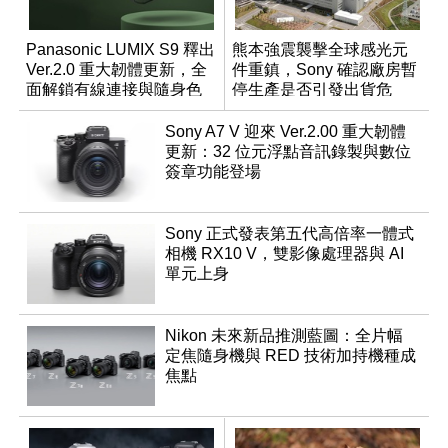
Panasonic LUMIX S9 釋出
熊本強震襲擊全球感光元
Ver.2.0 重大韌體更新，全
件重鎮，Sony 確認廠房暫
面解鎖有線連接與隨身色
停生產是否引發出貨危
調編輯
機？
Sony A7 V 迎來 Ver.2.00 重大韌體
更新：32 位元浮點音訊錄製與數位
簽章功能登場
Sony 正式發表第五代高倍率一體式
相機 RX10 V，雙影像處理器與 AI
單元上身
Nikon 未來新品推測藍圖：全片幅
定焦隨身機與 RED 技術加持機種成
焦點