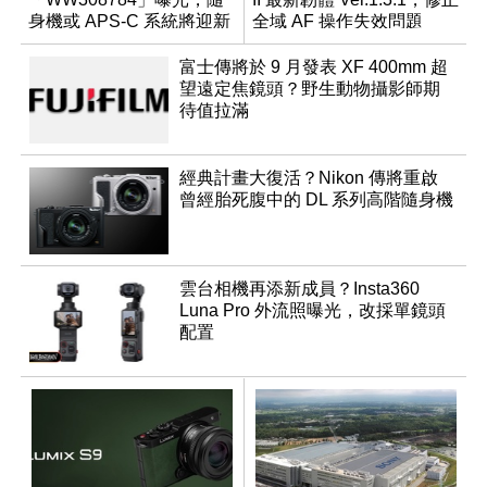
身機或 APS-C 系統將迎新
全域 AF 操作失效問題
成員？
富士傳將於 9 月發表 XF 400mm 超
望遠定焦鏡頭？野生動物攝影師期
待值拉滿
經典計畫大復活？Nikon 傳將重啟
曾經胎死腹中的 DL 系列高階隨身機
雲台相機再添新成員？Insta360
Luna Pro 外流照曝光，改採單鏡頭
配置