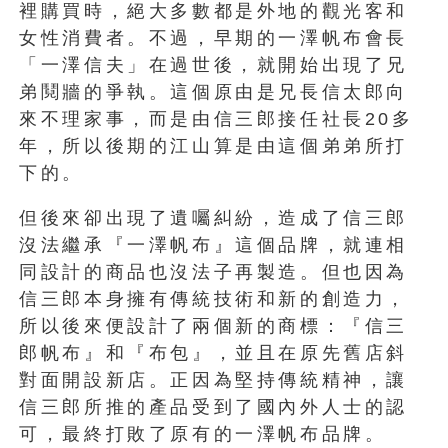
裡購買時，絕大多數都是外地的觀光客和
女性消費者。不過，早期的一澤帆布會長
「一澤信夫」在過世後，就開始出現了兄
弟鬩牆的爭執。這個原由是兄長信太郎向
來不理家事，而是由信三郎接任社長20多
年，所以後期的江山算是由這個弟弟所打
下的。
但後來卻出現了遺囑糾紛，造成了信三郎
沒法繼承『一澤帆布』這個品牌，就連相
同設計的商品也沒法子再製造。但也因為
信三郎本身擁有傳統技術和新的創造力，
所以後來便設計了兩個新的商標：『信三
郎帆布』和『布包』，並且在原先舊店斜
對面開設新店。正因為堅持傳統精神，讓
信三郎所推的產品受到了國內外人士的認
可，最終打敗了原有的一澤帆布品牌。