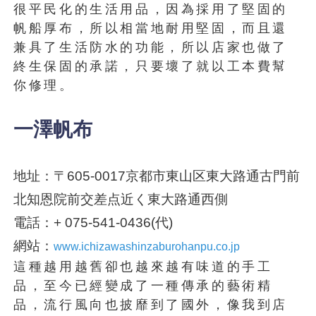
很平民化的生活用品，因為採用了堅固的
帆船厚布，所以相當地耐用堅固，而且還
兼具了生活防水的功能，所以店家也做了
終生保固的承諾，只要壞了就以工本費幫
你修理。
一澤帆布
地址：〒605-0017京都市東山区東大路通古門前
北知恩院前交差点近く東大路通西側
電話：+ 075-541-0436(代)
網站：
www.ichizawashinzaburohanpu.co.jp
這種越用越舊卻也越來越有味道的手工
品，至今已經變成了一種傳承的藝術精
品，流行風向也披靡到了國外，像我到店