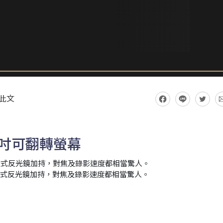
此文
7：3吋可翻轉螢幕
有半透式反光鏡加持，對焦及錄影速度都相當驚人。