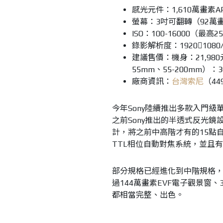
感光元件：1,610萬畫素AP
螢幕：3吋可翻轉（92萬
ISO：100-16000（最高2
錄影解析度：19201080/
建議售價：機身：21,980
55mm、55-200mm）：3
廠商資訊：
台灣索尼
（44
今年Sony陸續推出多款入門級
之前Sony推出的半透式反光鏡
計，將之前中高階才有的15點
TTL相位自動對焦系統，並且
部分規格已經進化到中階規格，畫
過144萬畫素EVF電子觀景窗、
都相當完整、出色。