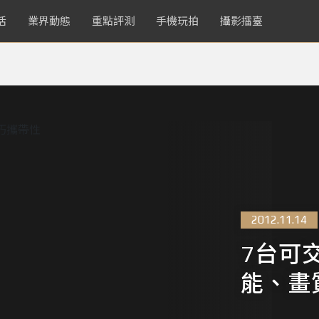
活
業界動態
重點評測
手機玩拍
攝影擂臺
2012.11.14
7台可
能、畫質