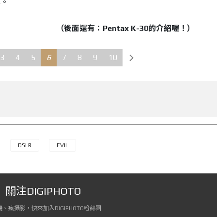
準。
（後面還有：Pentax K-30的介紹喔！）
3
4
5
6
7
8
9
10
DSLR
EVIL
關注DIGIPHOTO
、瘋攝影，快來加入DIGIPHOTO粉絲團