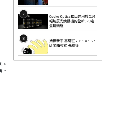
7
Cooke Optics推出適用於全片
幅無反光鏡相機的全新SP3定
焦鏡頭組
8
攝影新手 基礎班： P、A、S、
M 拍攝模式 先搞懂
角。