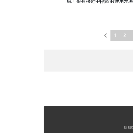
感，很有接近中階款的使用水
1
2
玩相機