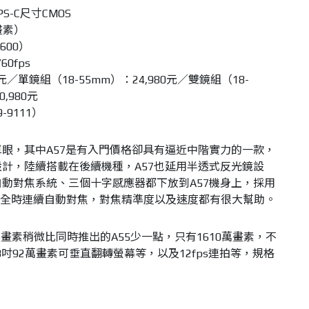
S-C尺寸CMOS
畫素）
5600）
60fps
元／單鏡組（18-55mm）：24,980元／雙鏡組（18-
0,980元
9-9111）
單眼，其中A57是有入門價格卻具有逼近中階實力的一款，
設計，陸續搭載在後續機種，A57也延用半透式反光鏡設
自動對焦系統、三個十字感應器都下放到A57機身上，採用
有全時連續自動對焦，對焦精準度以及速度都有很大幫助。
素稍微比同時推出的A55少一點，只有1610萬畫素，不
3吋92萬畫素可垂直翻轉螢幕等，以及12fps連拍等，規格