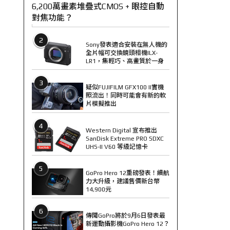
6,200萬畫素堆疊式CMOS + 眼控自動
對焦功能？
2
Sony發表適合安裝在無人機的
全片幅可交換鏡頭相機ILX-
LR1，集輕巧、高畫質於一身
3
疑似FUJIFILM GFX100 II實機
照流出！同時可能會有新的軟
片模擬推出
4
Western Digital 宣布推出
SanDisk Extreme PRO SDXC
UHS-II V60 等級記憶卡
5
GoPro Hero 12重磅發表！續航
力大升級，建議售價新台幣
14,900元
6
傳聞GoPro將於9月6日發表最
新運動攝影機GoPro Hero 12？