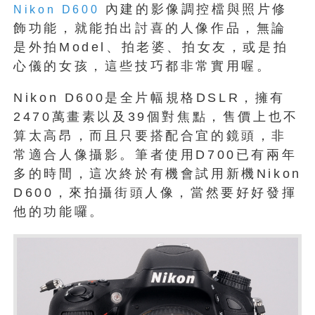
內建的影像調控檔與照片修
Nikon
D600
飾功能，就能拍出討喜的人像作品，無論
是外拍Model、拍老婆、拍女友，或是拍
心儀的女孩，這些技巧都非常實用喔。
Nikon D600是全片幅規格DSLR，擁有
2470萬畫素以及39個對焦點，售價上也不
算太高昂，而且只要搭配合宜的鏡頭，非
常適合人像攝影。筆者使用D700已有兩年
多的時間，這次終於有機會試用新機Nikon
D600，來拍攝街頭人像，當然要好好發揮
他的功能囉。