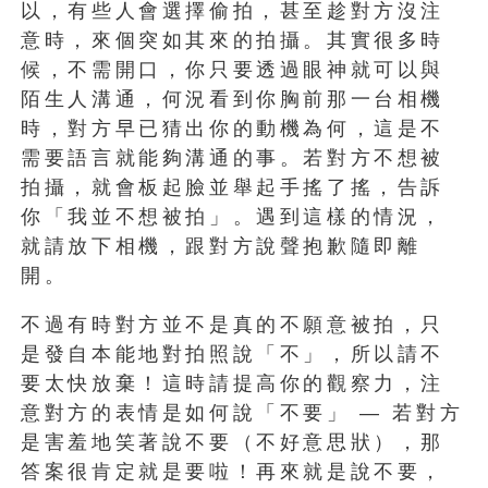
以，有些人會選擇偷拍，甚至趁對方沒注
意時，來個突如其來的拍攝。其實很多時
候，不需開口，你只要透過眼神就可以與
陌生人溝通，何況看到你胸前那一台相機
時，對方早已猜出你的動機為何，這是不
需要語言就能夠溝通的事。若對方不想被
拍攝，就會板起臉並舉起手搖了搖，告訴
你「我並不想被拍」。遇到這樣的情況，
就請放下相機，跟對方說聲抱歉隨即離
開。
不過有時對方並不是真的不願意被拍，只
是發自本能地對拍照說「不」，所以請不
要太快放棄！這時請提高你的觀察力，注
意對方的表情是如何說「不要」 — 若對方
是害羞地笑著說不要（不好意思狀），那
答案很肯定就是要啦！再來就是說不要，