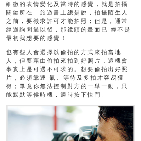
細微的表情變化及當時的感覺，就是拍攝
關鍵所在。旅遊書上總是說，拍攝陌生人
之前，要徵求許可才能拍照；但是，通常
經過詢問過以後，那鏡頭的畫面已 經不是
最初我想要的感覺！
也有些人會選擇以偷拍的方式來拍當地
人，但要藉由偷拍來拍到好照片，這機會
事實上是可遇不可求的。想要偷拍出好照
片，必須靠運 氣、等待及多拍才容易獲
得；畢竟你無法控制對方的一舉一動，只
能默默等候時機，適時按下快門。