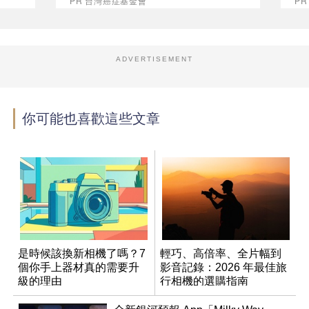
PR 台灣癌症基金會
PR
ADVERTISEMENT
你可能也喜歡這些文章
是時候該換新相機了嗎？7
輕巧、高倍率、全片幅到
個你手上器材真的需要升
影音記錄：2026 年最佳旅
級的理由
行相機的選購指南