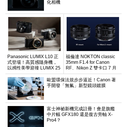
化相機
Panasonic LUMIX L10 正
福倫達 NOKTON classic
式登場！高質感隨身機，
35mm F1.4 for Canon
以感性美學迎接 LUMIX 25
RF、Nikon Z 雙卡口 7 月
週年
同步登台
歐盟環保法規步步逼近！Canon 著
手開發「無氟」新型鏡頭鍍膜
富士神祕新機完成註冊！會是旗艦
中片幅 GFX180 還是復古旁軸 X-
Pro4？