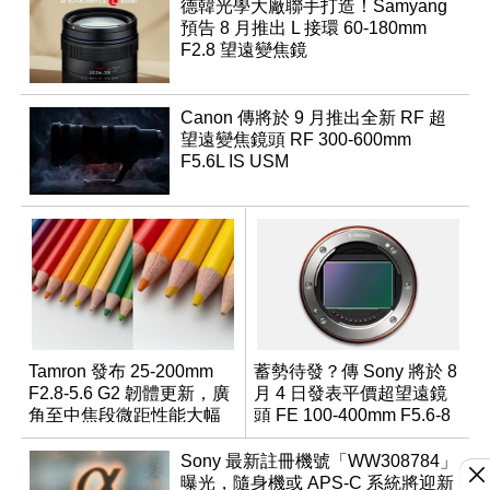
德韓光學大廠聯手打造！Samyang
預告 8 月推出 L 接環 60-180mm
F2.8 望遠變焦鏡
Canon 傳將於 9 月推出全新 RF 超
望遠變焦鏡頭 RF 300-600mm
F5.6L IS USM
Tamron 發布 25-200mm
蓄勢待發？傳 Sony 將於 8
F2.8-5.6 G2 韌體更新，廣
月 4 日發表平價超望遠鏡
角至中焦段微距性能大幅
頭 FE 100-400mm F5.6-8
升級
Sony 最新註冊機號「WW308784」
曝光，隨身機或 APS-C 系統將迎新