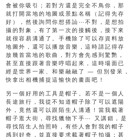
會被你吸引；若對方還是完全不鳥你，那
就打開當地的地圖或景點名稱（記得先存
好），然後詢問你想搭訕⋯不對，是想拍
攝的對象，有了第一次的接觸後，接下來
就很容易溝通了。手機除了可以存資料放
地圖外，還可以播放音樂，這時請記得存
放幾首當地的歌曲，對方會先感到驚艷，
甚至直接跟著音樂哼唱起來，這時場面已
經是世界一家、和樂融融了 — 但別發呆，
快拿出相機捕捉這愉快的畫面吧！
另一個好用的工具是帽子。若不是一個人
長途旅行，我從不知道帽子除了可以遮陽
外，竟然還可以跟陌生人溝通！當我載著
帽子逛大街，尋找獵物下手⋯ 又講錯，是
尋找陌生人拍照時，有些人會對我的帽子
感到好奇，並直接要求載著帽子拍攝；甚