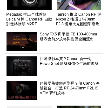
Megadap 推出全球首款
Tamron 推出 Canon RF 與
Leica M 轉 Canon RF 自動
Nikon Z 接環 17-70mm
對焦轉接環 M2RF
F2.8 恆定大光圈標準變焦
鏡
Sony FX5 與平價 FE 100-400mm
發表會前夕規格與售價全面流出
回歸攝影本質？Canon 新一代
PowerShot 隨身機傳今年底前現身
頂級變焦鏡頭新變局？傳 Canon 將
雙鏡合一打造 RF 24-70mm F2L IS
VCM 夢幻規格