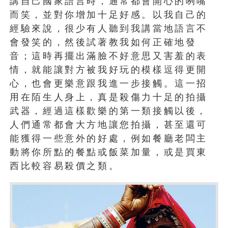
講自己國家語言時，通常都會開心的咧嘴
而笑，並對你增加十足好感。以我自己的
經驗來說，很少有人聽到我講當地語言不
會發笑的，然後試著教我如何正確地發
音；這時再擺出滿臉不好意思又害羞的表
情，就能讓對方被我好玩的模樣逗得更開
心，也會更樂意跟我進一步接觸。這一招
用在陌生人身上，真是殺傷力十足的拍攝
武器，經過這樣歡樂的第一類接觸以後，
人們通常都會大方地讓您拍攝，甚至還可
能獲得一些意外的好處，例如餐廳老闆主
動將你所點的餐點或飯菜加量，或是買東
西比較容易殺價之類。