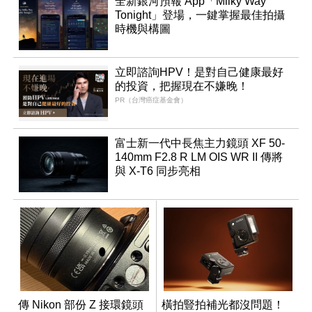
全新銀河預報 App「Milky Way
Tonight」登場，一鍵掌握最佳拍攝
時機與構圖
立即諮詢HPV！是對自己健康最好
的投資，把握現在不嫌晚！
PR（台灣癌症基金會）
富士新一代中長焦主力鏡頭 XF 50-
140mm F2.8 R LM OIS WR II 傳將
與 X-T6 同步亮相
傳 Nikon 部份 Z 接環鏡頭
橫拍豎拍補光都沒問題！