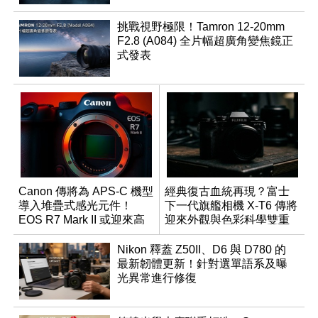
挑戰視野極限！Tamron 12-20mm
F2.8 (A084) 全片幅超廣角變焦鏡正
式發表
Canon 傳將為 APS-C 機型
經典復古血統再現？富士
導入堆疊式感光元件！
下一代旗艦相機 X-T6 傳將
EOS R7 Mark II 或迎來高
迎來外觀與色彩科學雙重
速讀出升級
優化
Nikon 釋蓋 Z50II、D6 與 D780 的
最新韌體更新！針對選單語系及曝
光異常進行修復