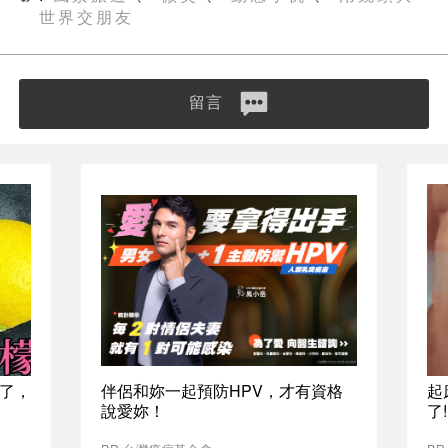
世界交朋友
留言
了，
伴侶和妳一起預防HPV，才有資格
起
說愛妳！
了