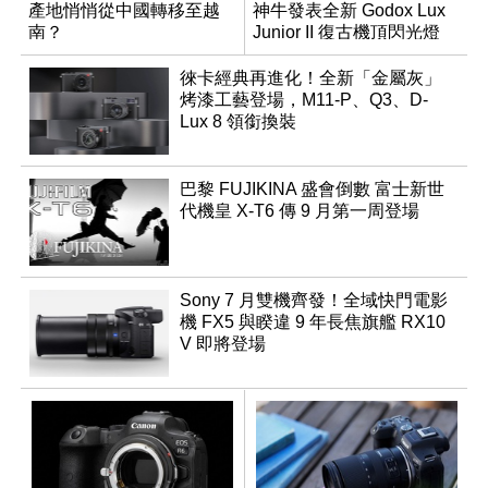
產地悄悄從中國轉移至越
神牛發表全新 Godox Lux
南？
Junior II 復古機頂閃光燈
徠卡經典再進化！全新「金屬灰」
烤漆工藝登場，M11-P、Q3、D-
Lux 8 領銜換裝
巴黎 FUJIKINA 盛會倒數 富士新世
代機皇 X-T6 傳 9 月第一周登場
Sony 7 月雙機齊發！全域快門電影
機 FX5 與睽違 9 年長焦旗艦 RX10
V 即將登場