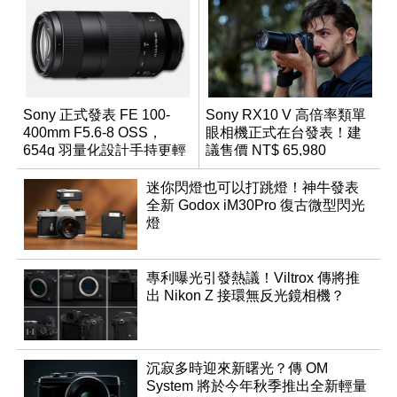
Sony 正式發表 FE 100-
Sony RX10 V 高倍率類單
400mm F5.6-8 OSS，
眼相機正式在台發表！建
654g 羽量化設計手持更輕
議售價 NT$ 65,980
鬆
迷你閃燈也可以打跳燈！神牛發表
全新 Godox iM30Pro 復古微型閃光
燈
專利曝光引發熱議！Viltrox 傳將推
出 Nikon Z 接環無反光鏡相機？
沉寂多時迎來新曙光？傳 OM
System 將於今年秋季推出全新輕量