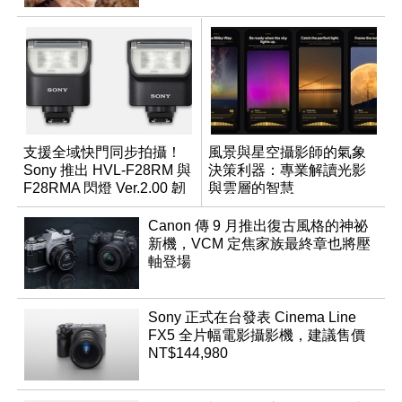
支援全域快門同步拍攝！
風景與星空攝影師的氣象
Sony 推出 HVL-F28RM 與
決策利器：專業解讀光影
F28RMA 閃燈 Ver.2.00 韌
與雲層的智慧
體
App「Atmos」登場
Canon 傳 9 月推出復古風格的神祕
新機，VCM 定焦家族最終章也將壓
軸登場
Sony 正式在台發表 Cinema Line
FX5 全片幅電影攝影機，建議售價
NT$144,980