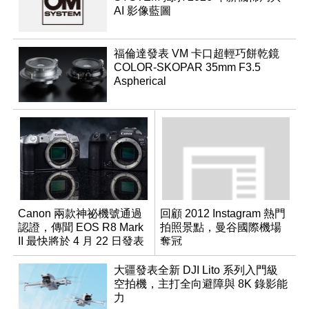
AI 影像藍圖
福倫達發表 VM 卡口超輕巧餅乾鏡
COLOR-SKOPAR 35mm F3.5
Aspherical
Canon 兩款神祕機號通過
回顧 2012 Instagram 熱門
認證，傳聞 EOS R8 Mark
拍照景點，曼谷國際機場
II 最快將於 4 月 22 日發表
奪冠
大疆發表全新 DJI Lito 系列入門級
空拍機，主打全向避障與 8K 錄影能
力