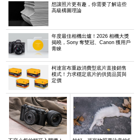
想讓照片更有趣，你需要了解這些
高級構圖理論
年度最佳相機出爐！2026 相機大獎
揭曉，Sony 奪雙冠、Canon 獲用戶
青睞
柯達宣布重啟消費型底片直接銷售
模式！力求穩定底片的供貨品質與
定價