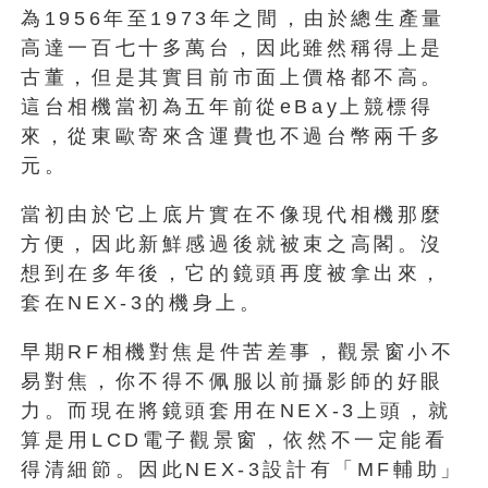
為1956年至1973年之間，由於總生產量
高達一百七十多萬台，因此雖然稱得上是
古董，但是其實目前市面上價格都不高。
這台相機當初為五年前從eBay上競標得
來，從東歐寄來含運費也不過台幣兩千多
元。
當初由於它上底片實在不像現代相機那麼
方便，因此新鮮感過後就被束之高閣。沒
想到在多年後，它的鏡頭再度被拿出來，
套在NEX-3的機身上。
早期RF相機對焦是件苦差事，觀景窗小不
易對焦，你不得不佩服以前攝影師的好眼
力。而現在將鏡頭套用在NEX-3上頭，就
算是用LCD電子觀景窗，依然不一定能看
得清細節。因此NEX-3設計有「MF輔助」