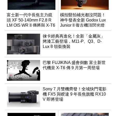
富士新一代中長焦主力鏡
橫拍豎拍補光都沒問題！
頭 XF 50-140mm F2.8 R
神牛發表全新 Godox Lux
LM OIS WR II 傳將與 X-T6
Junior II 復古機頂閃光燈
同步亮相
徠卡經典再進化！全新「金屬灰」
烤漆工藝登場，M11-P、Q3、D-
Lux 8 領銜換裝
巴黎 FUJIKINA 盛會倒數 富士新世
代機皇 X-T6 傳 9 月第一周登場
Sony 7 月雙機齊發！全域快門電影
機 FX5 與睽違 9 年長焦旗艦 RX10
V 即將登場