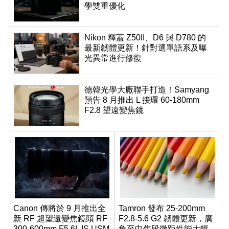
學雙重優化
Nikon 釋蓋 Z50II、D6 與 D780 的
最新韌體更新！針對選單語系及曝
光異常進行修復
德韓光學大廠聯手打造！Samyang
預告 8 月推出 L 接環 60-180mm
F2.8 望遠變焦鏡
Canon 傳將於 9 月推出全
Tamron 發布 25-200mm
新 RF 超望遠變焦鏡頭 RF
F2.8-5.6 G2 韌體更新，廣
300-600mm F5.6L IS USM
角至中焦段微距性能大幅