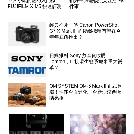
不容小覷的輕巧入門機！
拍好一張寵物照要注意的6
FUJIFILM X-M5 快速評測
件事
經典不死！傳 Canon PowerShot
G7 X Mark III 的後繼機種有望在今
年年底前推出？
日媒爆料 Sony 擬全資收購
Tamron，E 接環生態系迎來重大變
革？
OM SYSTEM OM-5 Mark II 正式登
場！性能全面進化，全新沙漠色吸
睛亮相