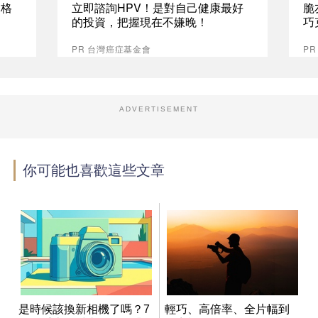
資格
立即諮詢HPV！是對自己健康最好
脆
的投資，把握現在不嫌晚！
巧
PR 台灣癌症基金會
P
ADVERTISEMENT
你可能也喜歡這些文章
是時候該換新相機了嗎？7
輕巧、高倍率、全片幅到