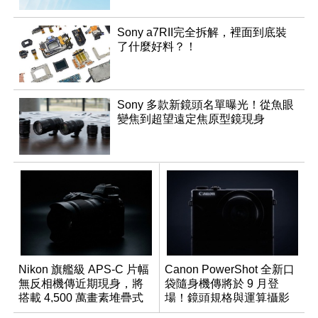
Sony a7RII完全拆解，裡面到底裝
了什麼好料？！
Sony 多款新鏡頭名單曝光！從魚眼
變焦到超望遠定焦原型鏡現身
Nikon 旗艦級 APS-C 片幅
Canon PowerShot 全新口
無反相機傳近期現身，將
袋隨身機傳將於 9 月登
搭載 4,500 萬畫素堆疊式
場！鏡頭規格與運算攝影
感光元件？
升級成為焦點