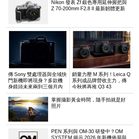
Nikon 發表 Zf 銀色專用延伸握把與
Z 70-200mm F2.8 II 最新韌體更新
傳 Sony 雙處理器與全域快
銷量力壓 M 系列！Leica Q
門新機即將現身？多款機
系列成品牌營收主力，傳
身鏡頭未來兩到三個月內
今秋將再推 Q3 43
有望登場
Monochrom
掌握攝影黃金時間，隨手拍就是好
照片
PEN 系列與 OM-30 研發中？OM
SYSTEM 揭示 2026 年新機佈局與