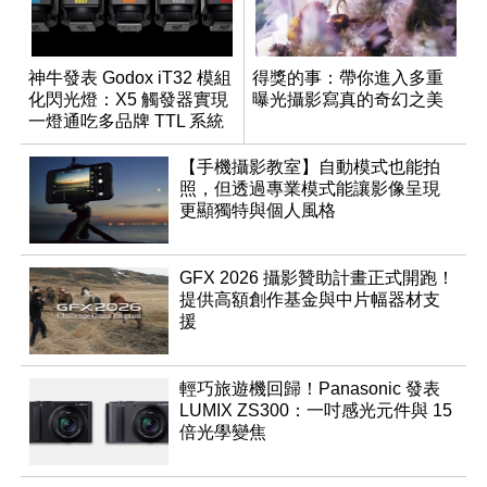
神牛發表 Godox iT32 模組
得獎的事：帶你進入多重
化閃光燈：X5 觸發器實現
曝光攝影寫真的奇幻之美
一燈通吃多品牌 TTL 系統
【手機攝影教室】自動模式也能拍
照，但透過專業模式能讓影像呈現
更顯獨特與個人風格
GFX 2026 攝影贊助計畫正式開跑！
提供高額創作基金與中片幅器材支
援
輕巧旅遊機回歸！Panasonic 發表
LUMIX ZS300：一吋感光元件與 15
倍光學變焦