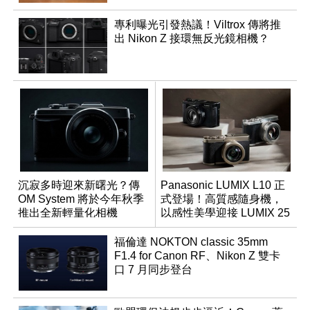
專利曝光引發熱議！Viltrox 傳將推
出 Nikon Z 接環無反光鏡相機？
沉寂多時迎來新曙光？傳
Panasonic LUMIX L10 正
OM System 將於今年秋季
式登場！高質感隨身機，
推出全新輕量化相機
以感性美學迎接 LUMIX 25
週年
福倫達 NOKTON classic 35mm
F1.4 for Canon RF、Nikon Z 雙卡
口 7 月同步登台