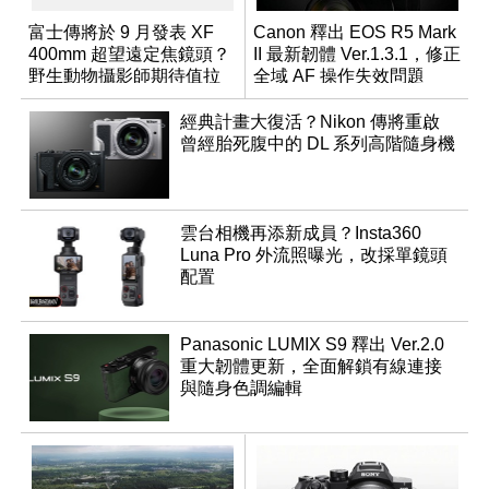
富士傳將於 9 月發表 XF
Canon 釋出 EOS R5 Mark
400mm 超望遠定焦鏡頭？
II 最新韌體 Ver.1.3.1，修正
野生動物攝影師期待值拉
全域 AF 操作失效問題
滿
經典計畫大復活？Nikon 傳將重啟
曾經胎死腹中的 DL 系列高階隨身機
雲台相機再添新成員？Insta360
Luna Pro 外流照曝光，改採單鏡頭
配置
Panasonic LUMIX S9 釋出 Ver.2.0
重大韌體更新，全面解鎖有線連接
與隨身色調編輯