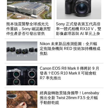
熊本強震襲擊全球感光元
Sony 正式發表第五代高倍
件重鎮，Sony 確認廠房暫
率一體式相機 RX10 V，雙
停生產是否引發出貨危
影像處理器與 AI 單元上身
機？
Nikon 未來新品推測藍圖：全片幅
定焦隨身機與 RED 技術加持機種成
焦點
Canon EOS R8 Mark II 傳將於 9 月
發表？EOS R10 Mark II 可能會較
R7 率先推出
經典旋轉散景隨身攜帶！Lensbaby
推出全新 Twist 28mm F3.5 全片幅
手動餅乾鏡