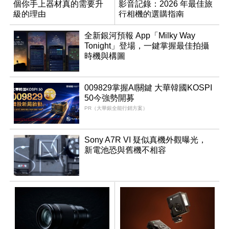
個你手上器材真的需要升
影音記錄：2026 年最佳旅
級的理由
行相機的選購指南
全新銀河預報 App「Milky Way
Tonight」登場，一鍵掌握最佳拍攝
時機與構圖
009829掌握AI關鍵 大華韓國KOSPI
50今強勢開募
PR（大華銀全能行銷方案）
Sony A7R VI 疑似真機外觀曝光，
新電池恐與舊機不相容