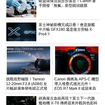
歐盟環保法規步步逼近！Canon 著
手開發「無氟」新型鏡頭鍍膜
富士神祕新機完成註冊！會是旗艦
中片幅 GFX180 還是復古旁軸 X-
Pro4？
挑戰視野極限！Tamron
Canon 傳將為 APS-C 機型
12-20mm F2.8 (A084) 全
導入堆疊式感光元件！
片幅超廣角變焦鏡正式發
EOS R7 Mark II 或迎來高
表
速讀出升級
經典復古血統再現？富士下一代旗
艦相機 X-T6 傳將迎來外觀與色彩科