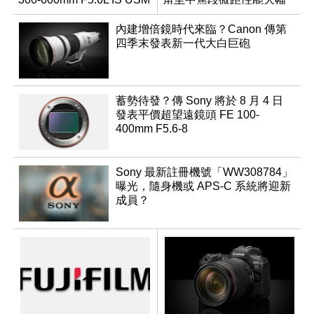
升級
內建增倍鏡時代來臨？Canon 傳第
四季末發表新一代大白巨砲
蓄勢待發？傳 Sony 將於 8 月 4 日
發表平價超望遠鏡頭 FE 100-
400mm F5.6-8
Sony 最新註冊機號「WW308784」
曝光，隨身機或 APS-C 系統將迎新
成員？