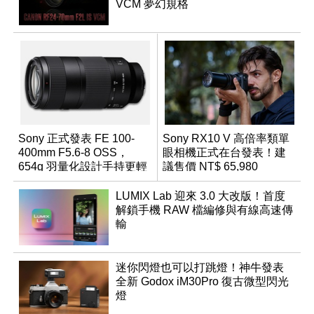
VCM 夢幻規格
Sony 正式發表 FE 100-
Sony RX10 V 高倍率類單
400mm F5.6-8 OSS，
眼相機正式在台發表！建
654g 羽量化設計手持更輕
議售價 NT$ 65,980
鬆
LUMIX Lab 迎來 3.0 大改版！首度
解鎖手機 RAW 檔編修與有線高速傳
輸
迷你閃燈也可以打跳燈！神牛發表
全新 Godox iM30Pro 復古微型閃光
燈