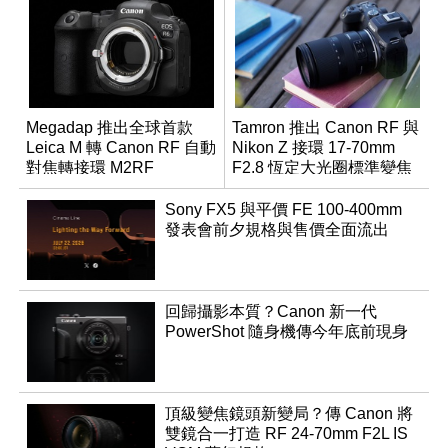
Megadap 推出全球首款
Tamron 推出 Canon RF 與
Leica M 轉 Canon RF 自動
Nikon Z 接環 17-70mm
對焦轉接環 M2RF
F2.8 恆定大光圈標準變焦
鏡
Sony FX5 與平價 FE 100-400mm
發表會前夕規格與售價全面流出
回歸攝影本質？Canon 新一代
PowerShot 隨身機傳今年底前現身
頂級變焦鏡頭新變局？傳 Canon 將
雙鏡合一打造 RF 24-70mm F2L IS