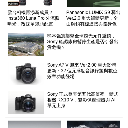
雲台相機再添新成員？
Panasonic LUMIX S9 釋出
Insta360 Luna Pro 外流照
Ver.2.0 重大韌體更新，全
曝光，改採單鏡頭配置
面解鎖有線連接與隨身色
調編輯
熊本強震襲擊全球感光元件重鎮，
Sony 確認廠房暫停生產是否引發出
貨危機？
Sony A7 V 迎來 Ver.2.00 重大韌體
更新：32 位元浮點音訊錄製與數位
簽章功能登場
Sony 正式發表第五代高倍率一體式
相機 RX10 V，雙影像處理器與 AI
單元上身