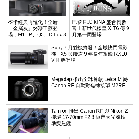
徠卡經典再進化！全新
巴黎 FUJIKINA 盛會倒數
「金屬灰」烤漆工藝登
富士新世代機皇 X-T6 傳 9
場，M11-P、Q3、D-Lux 8
月第一周登場
領銜換裝
Sony 7 月雙機齊發！全域快門電影
機 FX5 與睽違 9 年長焦旗艦 RX10
V 即將登場
Megadap 推出全球首款 Leica M 轉
Canon RF 自動對焦轉接環 M2RF
Tamron 推出 Canon RF 與 Nikon Z
接環 17-70mm F2.8 恆定大光圈標
準變焦鏡