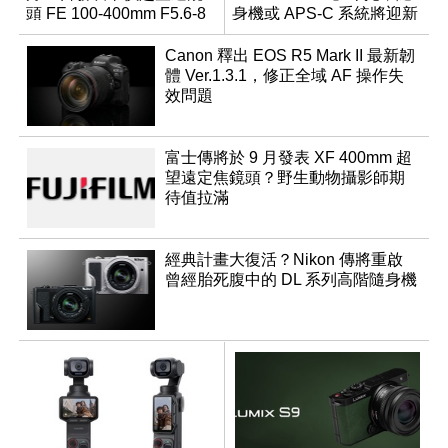
頭 FE 100-400mm F5.6-8
身機或 APS-C 系統將迎新
成員？
Canon 釋出 EOS R5 Mark II 最新韌
體 Ver.1.3.1，修正全域 AF 操作失
效問題
富士傳將於 9 月發表 XF 400mm 超
望遠定焦鏡頭？野生動物攝影師期
待值拉滿
經典計畫大復活？Nikon 傳將重啟
曾經胎死腹中的 DL 系列高階隨身機