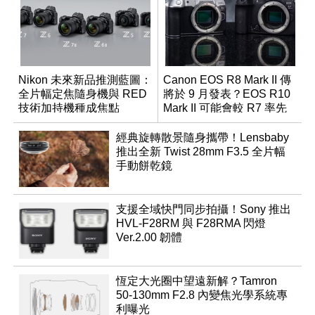
Nikon 未來新品推測藍圖：
Canon EOS R8 Mark II 傳
全片幅定焦隨身機與 RED
將於 9 月發表？EOS R10
技術加持機種成焦點
Mark II 可能會較 R7 率先
推出
經典旋轉散景隨身攜帶！Lensbaby
推出全新 Twist 28mm F3.5 全片幅
手動餅乾鏡
支援全域快門同步拍攝！Sony 推出
HVL-F28RM 與 F28RMA 閃燈
Ver.2.00 韌體
恆定大光圈中望遠新解？Tamron
50-130mm F2.8 內變焦光學系統專
利曝光