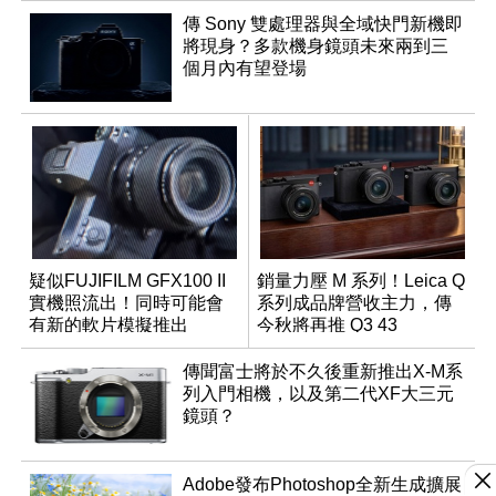
傳 Sony 雙處理器與全域快門新機即
將現身？多款機身鏡頭未來兩到三
個月內有望登場
疑似FUJIFILM GFX100 II
銷量力壓 M 系列！Leica Q
實機照流出！同時可能會
系列成品牌營收主力，傳
有新的軟片模擬推出
今秋將再推 Q3 43
Monochrom
傳聞富士將於不久後重新推出X-M系
列入門相機，以及第二代XF大三元
鏡頭？
Adobe發布Photoshop全新生成擴展