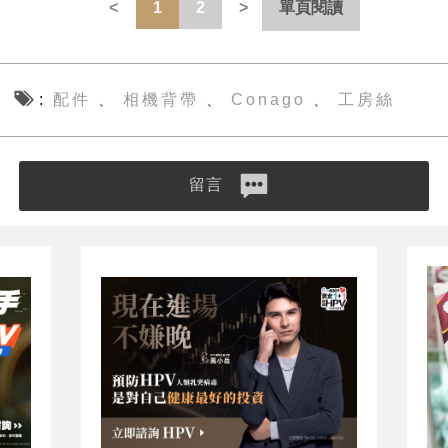
1
2
單頁閱讀
配件
相機背帶
Conago
工房絲
、
、
、
留言