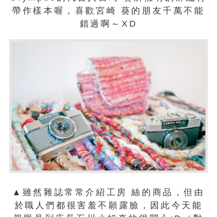
帶作樣本喔，喜歡宮崎 葵的朋友千萬不能
錯過啊～XD
▲雖然雜誌常常介紹工房 絲的商品，但由
於職人們都很害羞不願露臉，因此今天能