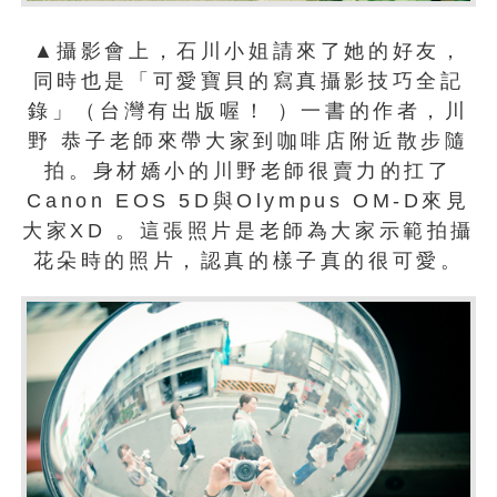
▲攝影會上，石川小姐請來了她的好友，
同時也是「可愛寶貝的寫真攝影技巧全記
錄」（台灣有出版喔！ ）一書的作者，川
野 恭子老師來帶大家到咖啡店附近散步隨
拍。身材嬌小的川野老師很賣力的扛了
Canon EOS 5D與Olympus OM-D來見
大家XD 。這張照片是老師為大家示範拍攝
花朵時的照片，認真的樣子真的很可愛。