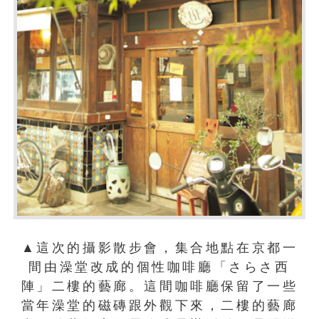
▲這次的攝影散步會，集合地點在京都一
間由澡堂改成的個性咖啡廳「さらさ西
陣」二樓的藝廊。這間咖啡廳保留了一些
當年澡堂的磁磚跟外觀下來，二樓的藝廊