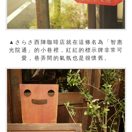
▲さらさ西陣咖啡店就在這條名為「智惠
光院通」的小巷裡，紅紅的標示牌非常可
愛，巷弄間的氣氛也是很懷舊。