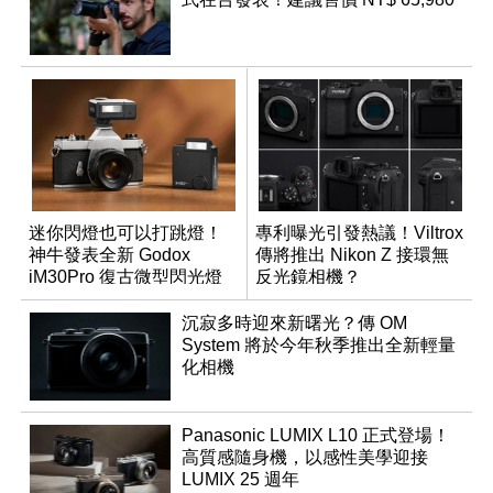
迷你閃燈也可以打跳燈！
專利曝光引發熱議！Viltrox
神牛發表全新 Godox
傳將推出 Nikon Z 接環無
iM30Pro 復古微型閃光燈
反光鏡相機？
沉寂多時迎來新曙光？傳 OM
System 將於今年秋季推出全新輕量
化相機
Panasonic LUMIX L10 正式登場！
高質感隨身機，以感性美學迎接
LUMIX 25 週年