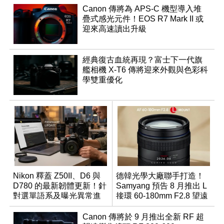
Canon 傳將為 APS-C 機型導入堆
疊式感光元件！EOS R7 Mark II 或
迎來高速讀出升級
經典復古血統再現？富士下一代旗
艦相機 X-T6 傳將迎來外觀與色彩科
學雙重優化
Nikon 釋蓋 Z50II、D6 與
德韓光學大廠聯手打造！
D780 的最新韌體更新！針
Samyang 預告 8 月推出 L
對選單語系及曝光異常進
接環 60-180mm F2.8 望遠
行修復
變焦鏡
Canon 傳將於 9 月推出全新 RF 超