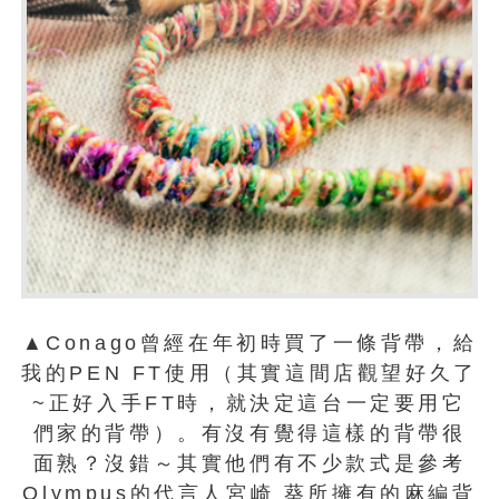
▲Conago曾經在年初時買了一條背帶，給
我的PEN FT使用（其實這間店觀望好久了
~正好入手FT時，就決定這台一定要用它
們家的背帶）。有沒有覺得這樣的背帶很
面熟？沒錯～其實他們有不少款式是參考
Olympus的代言人宮崎 葵所擁有的麻編背