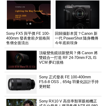
Sony FX5 與平價 FE 100-
回歸攝影本質？Canon 新
400mm 發表會前夕規格與
一代 PowerShot 隨身機傳
售價全面流出
今年底前現身
頂級變焦鏡頭新變局？傳 Canon 將
雙鏡合一打造 RF 24-70mm F2L IS
VCM 夢幻規格
Sony 正式發表 FE 100-400mm
F5.6-8 OSS，654g 羽量化設計手持
更輕鬆
Sony RX10 V 高倍率類單眼相機正
式在台發表！建議售價 NT$ 65,980