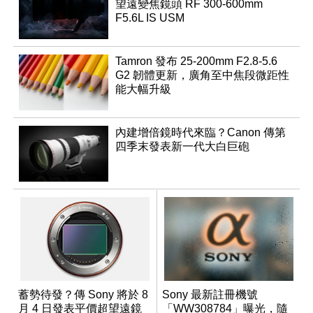
望遠變焦鏡頭 RF 300-600mm
F5.6L IS USM
Tamron 發布 25-200mm F2.8-5.6
G2 韌體更新，廣角至中焦段微距性
能大幅升級
內建增倍鏡時代來臨？Canon 傳第
四季末發表新一代大白巨砲
蓄勢待發？傳 Sony 將於 8
Sony 最新註冊機號
月 4 日發表平價超望遠鏡
「WW308784」曝光，隨