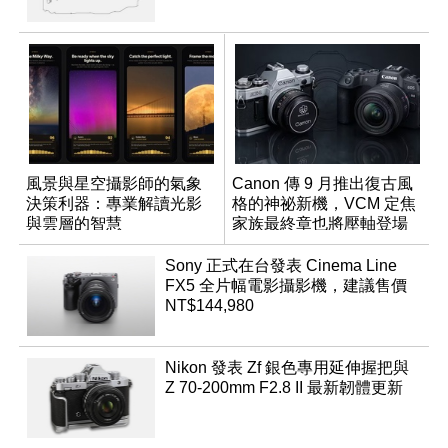
風景與星空攝影師的氣象
Canon 傳 9 月推出復古風
決策利器：專業解讀光影
格的神祕新機，VCM 定焦
與雲層的智慧
家族最終章也將壓軸登場
App「Atmos」登場
Sony 正式在台發表 Cinema Line
FX5 全片幅電影攝影機，建議售價
NT$144,980
Nikon 發表 Zf 銀色專用延伸握把與
Z 70-200mm F2.8 II 最新韌體更新