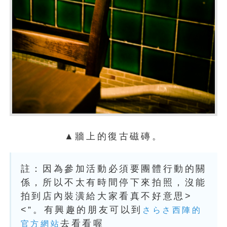
▲牆上的復古磁磚。
註：因為參加活動必須要團體行動的關
係，所以不太有時間停下來拍照，沒能
拍到店內裝潢給大家看真不好意思>
<”。有興趣的朋友可以到
さらさ西陣的
去看看喔
官方網站