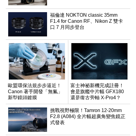
福倫達 NOKTON classic 35mm
F1.4 for Canon RF、Nikon Z 雙卡
口 7 月同步登台
歐盟環保法規步步逼近！
富士神祕新機完成註冊！
Canon 著手開發「無氟」
會是旗艦中片幅 GFX180
新型鏡頭鍍膜
還是復古旁軸 X-Pro4？
挑戰視野極限！Tamron 12-20mm
F2.8 (A084) 全片幅超廣角變焦鏡正
式發表