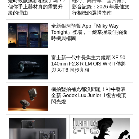
是時候該換新相機了嗎？7
輕巧、高倍率、全片幅到
個你手上器材真的需要升
影音記錄：2026 年最佳旅
級的理由
行相機的選購指南
全新銀河預報 App「Milky Way
Tonight」登場，一鍵掌握最佳拍攝
時機與構圖
富士新一代中長焦主力鏡頭 XF 50-
140mm F2.8 R LM OIS WR II 傳將
與 X-T6 同步亮相
橫拍豎拍補光都沒問題！神牛發表
全新 Godox Lux Junior II 復古機頂
閃光燈